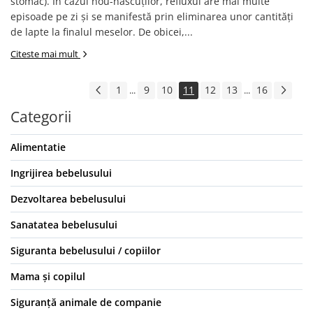
stomac). În cazul nou-născuților, refluxul are mai multe
episoade pe zi și se manifestă prin eliminarea unor cantități
de lapte la finalul meselor. De obicei,...
Citeste mai mult
1
9
10
11
12
13
16
...
...
Categorii
Alimentatie
Ingrijirea bebelusului
Dezvoltarea bebelusului
Sanatatea bebelusului
Siguranta bebelusului / copiilor
Mama și copilul
Siguranță animale de companie