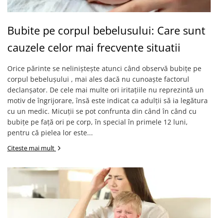
Bubite pe corpul bebelusului: Care sunt
cauzele celor mai frecvente situatii
Orice părinte se neliniștește atunci când observă bubițe pe
corpul bebelușului , mai ales dacă nu cunoaște factorul
declanșator. De cele mai multe ori iritațiile nu reprezintă un
motiv de îngrijorare, însă este indicat ca adulții să ia legătura
cu un medic. Micuții se pot confrunta din când în când cu
bubițe pe față ori pe corp, în special în primele 12 luni,
pentru că pielea lor este...
Citeste mai mult