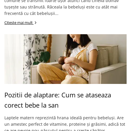
comune se transmit foarte ușor atunci când cineva bolnav
tușește sau strănută. Răceala la bebeluși este cu atât mai
frecventă cu cât bebelușii...
Citeste mai mult
Pozitii de alaptare: Cum se ataseaza
corect bebe la san
Laptele matern reprezintă hrana ideală pentru bebeluși. Are
un amestec perfect de vitamine, proteine și grăsimi, adică tot
ce are nevoie nou-născutul pentru a crește sănătos.