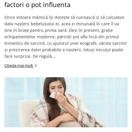
factori o pot influenta
Orice viitoare mămică își dorește să cunoască și să calculeze
data nașterii bebelușului ei, acea zi minunată în care îl va
ține în brațe pentru prima oară. Deși în prezent, grație
echipamentelor moderne, părinții pot afla încă din primul
trimestru de sarcină, cu ajutorul unei ecografii, vârsta sarcinii
și prezicerea datei probabile a nașterii, totuși micuțul poate
face surprize. De regulă,...
Citeste mai mult