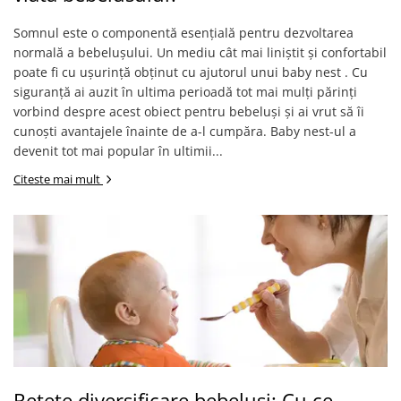
Covorase ortopedice senzoriale
Somnul este o componentă esențială pentru dezvoltarea
Cuburi magnetice JollyHeap®
normală a bebelușului. Un mediu cât mai liniștit și confortabil
Rechizite scolare
poate fi cu ușurință obținut cu ajutorul unui baby nest . Cu
LEGO
siguranță ai auzit în ultima perioadă tot mai mulți părinți
vorbind despre acest obiect pentru bebeluși și ai vrut să îi
Stikere decorative si covoare
cunoști avantajele înainte de a-l cumpăra. Baby nest-ul a
Stickere decorative
devenit tot mai popular în ultimii...
Covorase de joaca
Citeste mai mult
Ingrijire adulti
Siguranta animale companie
Carduri Cadou
Propuneri Cadou
Produse Sub 50 Lei
Resigilate
Retete diversificare bebelusi: Cu ce