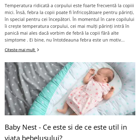
Temperatura ridicată a corpului este foarte frecventă la copiii
Somnul bebelusului
mici. Însă, febra la copii poate fi înfricoșătoare pentru părinți,
Carucioare si scaune auto
în special pentru cei începători. În momentul în care copilului
Tarcuri copii / bebelusi
îi crește temperatura corpului, cei mai mulți părinți intră în
Scaune masa
panică mai ales dacă vorbim de febră la copii fără alte
simptome . Ei bine, nu întotdeauna febra este un motiv...
Ingrijire bebe si mama
Citeste mai mult
Igiena si ingrijire bebelusi
Accesorii bebelusi / nou-nascuti
Perne si saltele bebelusi
Diversificare bebelusi
Baia bebelusului
Maternitate
Jucarii copii si jocuri educative
Jucarii dentitie
Baby Nest - Ce este si de ce este util in
Jocuri educative
viata bebelusului?
Jucarii bebelusi