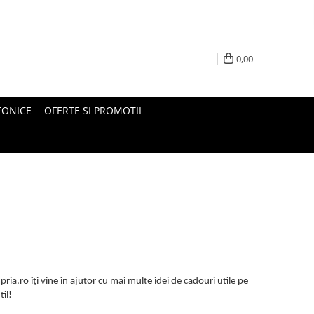
0,00
FONICE
OFERTE SI PROMOTII
pria.ro îți vine în ajutor cu mai multe idei de cadouri utile pe
til!