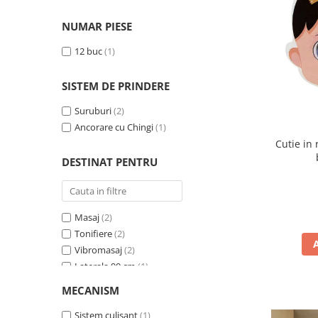
Textil
(4)
NUMAR PIESE
12 buc
(1)
SISTEM DE PRINDERE
Suruburi
(2)
Ancorare cu Chingi
(1)
Cutie in
DESTINAT PENTRU
Masaj
(2)
Tonifiere
(2)
Vibromasaj
(2)
Laterala 90 cm
(1)
Laterala 120 cm
(1)
MECANISM
Laterala 140 cm
(1)
Laterala 150 cm
Sistem culisant
(1)
(1)