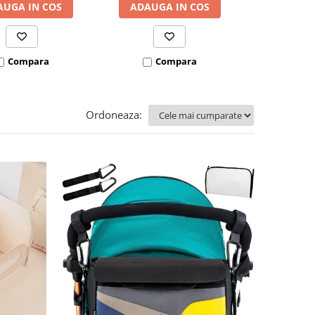
AUGA IN COS
ADAUGA IN COS
I
VEZI VARI
Compara
Compara
Co
Ordoneaza: