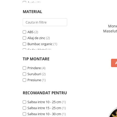
Auriu
(1)
Bleu
(1)
MATERIAL
Crem
(2)
Diverse culori
(2)
Mone
Galben
(1)
Maselut
ABS
(2)
Gri
(3)
Aliaj de zinc
(2)
Lemn
(1)
Bumbac organic
(1)
Maro
(1)
Cadru Metal
(1)
Multicolor
(1)
Carton
(1)
Negru
(3)
TIP MONTARE
Lemn
(2)
Portocaliu
(2)
Material textil, plastic
Prindere
(4)
(1)
Rosu
(1)
Metal
Suruburi
(4)
(2)
Roz
(1)
Otel
Presiune
(1)
(1)
Turcoaz
(1)
PVC
(2)
Verde
(2)
Piele ecologica
(1)
RECOMANDAT PENTRU
Visiniu
(1)
Plasa poliester
(2)
Saltea intre 10 - 25 cm
(1)
Plastic
(3)
Saltea intre 15 - 25 cm
(1)
Poliester
(3)
Saltea intre 10 - 30 cm
(1)
Silicon
(4)