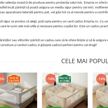
 din selecția noastră de produse pentru protecția celui mic. Empria.ro oferă
astfel încât părinții să poată asigura un mediu sigur pentru cei mici. Indifere
, sau aparatoare laterală pentru pat, vei găsi tot ce ai nevoie pentru a contribu
ti sigur ce produs să alegi, poți opta pentru un card cadou Empria.ro. Cu un c
care le sunt cele mai utile și necesare pentru copilul lor. Este un cadou practic
.
ărinților sau viitorilor părinți un cadou care să le ofere liniște și să le asig
 produse și carduri cadou și găsește cadoul perfect pentru cei dragi!
CELE MAI POPU
6%
-14%
-14%