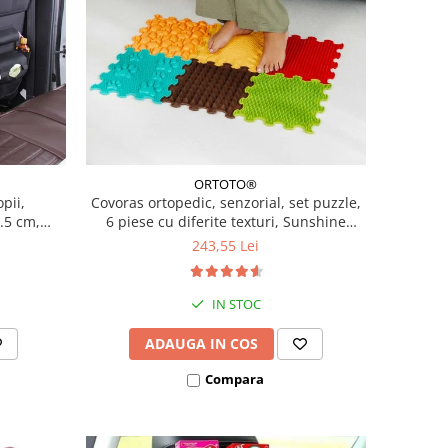
ORTOTO®
pii,
Covoras ortopedic, senzorial, set puzzle,
.5 cm,
6 piese cu diferite texturi, Sunshine
Garden
243,55 Lei
IN STOC
ADAUGA IN COS
Compara