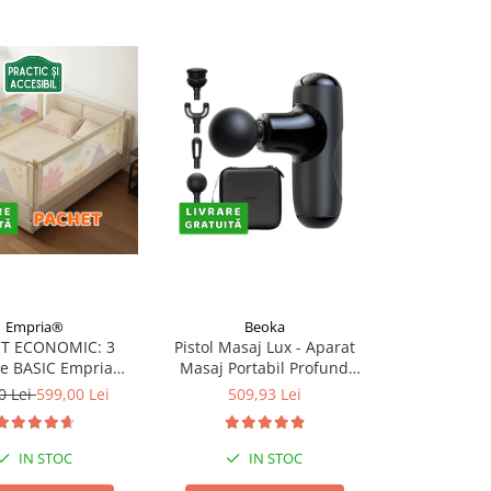
Empria®
Beoka
Be
T ECONOMIC: 3
Pistol Masaj Lux - Aparat
Pistol Mas
re BASIC Empria
Masaj Portabil Profund
Aparat Masaj 
e pat 180X200 cm +
pentru Relaxare si
5 Capete, 5
0 Lei
599,00 Lei
509,93 Lei
397,
 stabilizatoare
Recuperare | Cadou
Percutii, Mo
Premium pentru
Carcasa Depo
Barbati si Femei
cu
IN STOC
IN STOC