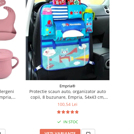
Empria®
alergeni
Protectie scaun auto, organizator auto
Empria,
copii, 8 buzunare, Empria, 54x43 cm,
i
Albastru
100,54 Lei
IN STOC
VEZI VARIANTE