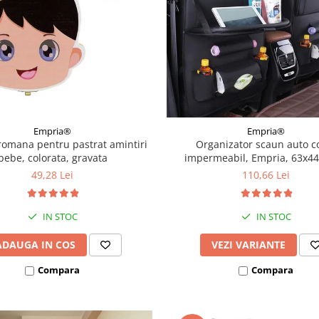
Empria®
Empria®
 romana pentru pastrat amintiri
Organizator scaun auto co
bebe, colorata, gravata
impermeabil, Empria, 63x44
Diverse culori
49,28 Lei
110,66 Lei
IN STOC
IN STOC
ADAUGA IN COS
VEZI VARIANTE
Compara
Compara