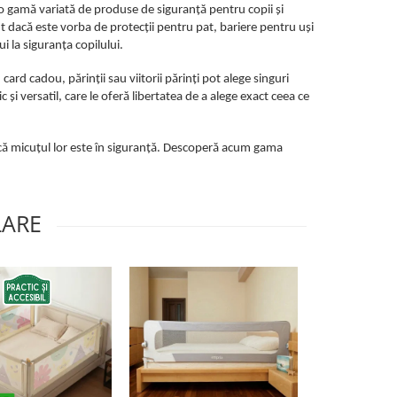
 o gamă variată de produse de siguranță pentru copii și
nt dacă este vorba de protecții pentru pat, bariere pentru uși
i la siguranța copilului.
ard cadou, părinții sau viitorii părinți pot alege singuri
 și versatil, care le oferă libertatea de a alege exact ceea ce
ure că micuțul lor este în siguranță. Descoperă acum gama
LARE
-51%