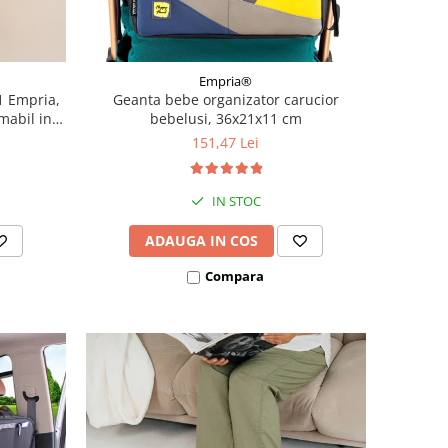
Empria®
1 Empria,
Geanta bebe organizator carucior
rmabil in
bebelusi, 36x21x11 cm
patut 97 ×
151,47 Lei
 185 × 40
iabil
IN STOC
ADAUGA IN COS
Compara