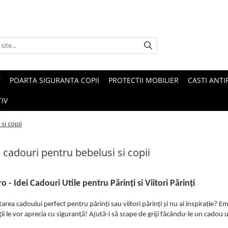
T
POARTA SIGURANTA COPII
PROTECTII MOBILIER
CASTI ANTI
IV
si copii
e cadouri pentru bebelusi si copii
o - Idei Cadouri Utile pentru Părinți si Viitori Părinți
tarea cadoului perfect pentru părinți sau viitori părinți și nu ai inspirație? Em
ții le vor aprecia cu siguranță! Ajută-i să scape de griji făcându-le un cadou u