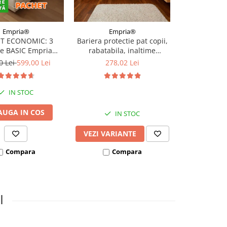
Empria®
Empria®
Emp
T ECONOMIC: 3
Bariera protectie pat copii,
Moneda pentr
re BASIC Empria
rabatabila, inaltime
Zana Maselu
e pat 180X200 cm +
ajustabila, Diverse
primul dint
0 Lei
599,00 Lei
278,02 Lei
50,56 Le
 stabilizatoare
dimensiuni
pierdut
IN STOC
I
AUGA IN COS
ADAUGA
IN STOC
VEZI VARIANTE
Compara
Compara
Co
I