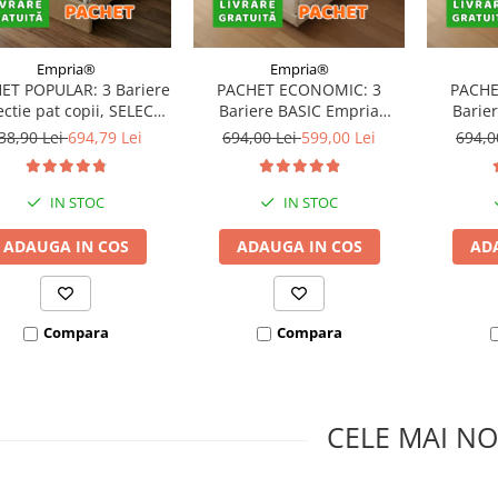
Empria®
Empria®
ET POPULAR: 3 Bariere
PACHET ECONOMIC: 3
PACHE
ectie pat copii, SELECT,
Bariere BASIC Empria
Barie
160x200 cm
protectie pat 160X200 cm +
protecti
38,90 Lei
694,79 Lei
694,00 Lei
599,00 Lei
694,0
bara stabilizatoare
bara
IN STOC
IN STOC
ADAUGA IN COS
ADAUGA IN COS
AD
Compara
Compara
CELE MAI NO