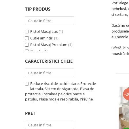
Protectii utile
Poți alege
Empria®
(22)
TIP PRODUS
bebeluși, 
Poarta siguranta copii
JollyHeap®
(36)
și sertare
Deflectoare pentru aer conditionat
ORTOTO®
(2)
The funny brand
(1)
Dacă nu eș
Pistol Masaj Lux
(1)
produsele 
Protectii exterior
au nevoie
Cutie amintiri
(1)
Casti antifonice pentru copii si
Pistol Masaj Premium
(1)
bebelusi
Oferă-le p
Geanta
(1)
noastră de
Echipament protectie bicicleta si
Moneda
(2)
ski
CARACTERISTICI CHEIE
Body
(1)
Accesorii auto copii
Cuburi magnetice
(1)
Covoras ortopedic
(2)
Haine & accesorii plaja
Reduce riscul de accidentare, Protectie
Lampa led
(1)
laterala, Sistem de siguranta, Plasa de
Haine plaja / inot
Set hranire
(2)
protectie, Instalare pe orice parte a
-2
Organizator auto
(2)
Ochelari de soare
patului, Plasa moale respirabila, Previne
accidentarea copiilor, Inaltime ajustabi
Cort
(1)
(3)
Palarii protectie UV
Usor de asamblat
(3)
Bariera protectie pat
(2)
PRET
Accesorii plaja
Usor de curatat
(3)
Joc educativ
(1)
Fara BPA
(3)
Patut atasabil
(1)
Puericultura mare