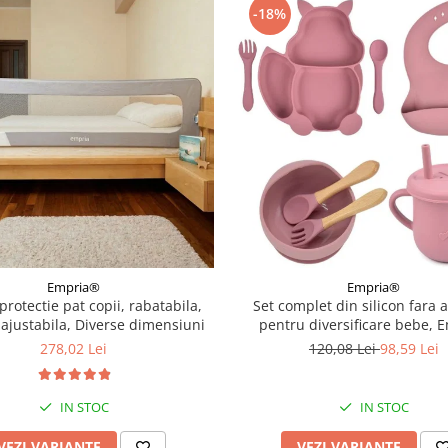
-18%
Empria®
Empria®
protectie pat copii, rabatabila,
Set complet din silicon fara 
 ajustabila, Diverse dimensiuni
pentru diversificare bebe, 
Veverita, Diverse culor
278,02 Lei
120,08 Lei
98,59 Lei
IN STOC
IN STOC
VEZI VARIANTE
VEZI VARIANTE