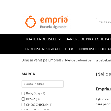
TOATE PRODUSELE
Protectii pat
Oferte Protectii Laterale Pat
TOATE PRODUSELE
BARIERE DE PROTECTIE PA
Bariere protectie pentru pat
Aparatori laterale patut bebe
PRODUSE RESIGILATE
BLOG
UNIVERSUL EDUCAT
Protectii mobilier
Bine ai venit pe Empria! /
Idei de cadouri pentru bebelusi 
Banda protectie mobila copii
Protectie colturi mobila copii
Idei d
MARCA
Sigurante pentru sertare si usi
Sigurante geamuri si usi glisante
Empria.r
Kituri de siguranta pentru copii si
BabyCosy
(1)
bebelusi
Beoka
(3)
Ești în cău
CHOC CHICK®
(1)
care părin
Protectii casa
CrazySafety®
(2)