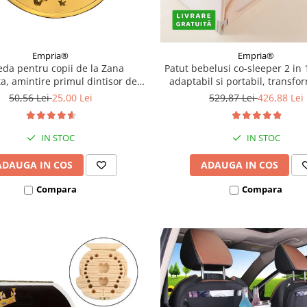
Empria®
Empria®
da pentru copii de la Zana
Patut bebelusi co-sleeper 2 in 
a, amintire primul dintisor de
adaptabil si portabil, transfo
lapte pierdut, Empria
bariera pat copii, dimensiune 
50,56 Lei
25,00 Lei
529,87 Lei
426,88 Lei
44 × 40 cm, dimensiune bariera
cm, reglabil pe inaltime, pl
IN STOC
IN STOC
ADAUGA IN COS
ADAUGA IN COS
Compara
Compara