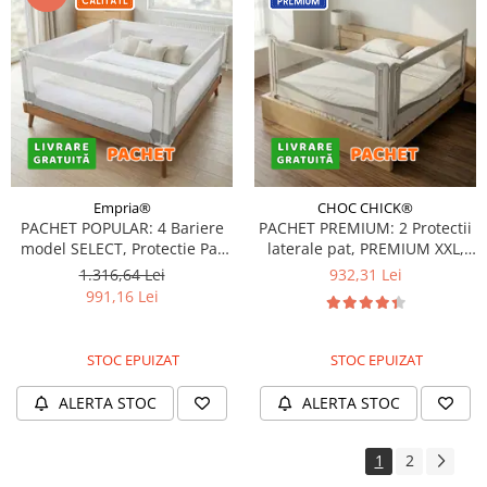
Empria®
CHOC CHICK®
PACHET POPULAR: 4 Bariere
PACHET PREMIUM: 2 Protectii
model SELECT, Protectie Pat
laterale pat, PREMIUM XXL,
150x200 cm, Transformabile
pat 150x200 cm + Set
1.316,64 Lei
932,31 Lei
in Tarc de joaca
Conectori
991,16 Lei
STOC EPUIZAT
STOC EPUIZAT
ALERTA STOC
ALERTA STOC
1
2