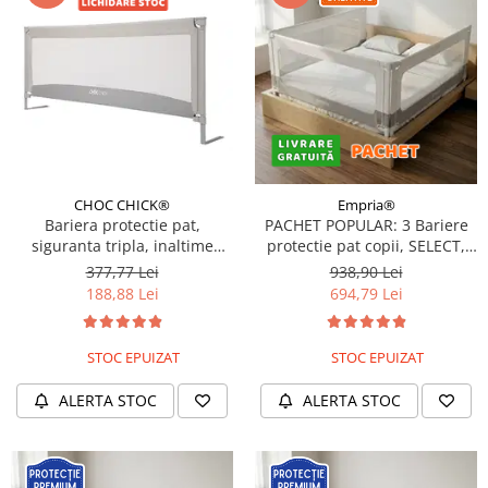
CHOC CHICK®
Empria®
Bariera protectie pat,
PACHET POPULAR: 3 Bariere
siguranta tripla, inaltime
protectie pat copii, SELECT,
ajustabila, 90 cm
150x200 cm
377,77 Lei
938,90 Lei
188,88 Lei
694,79 Lei
STOC EPUIZAT
STOC EPUIZAT
ALERTA STOC
ALERTA STOC