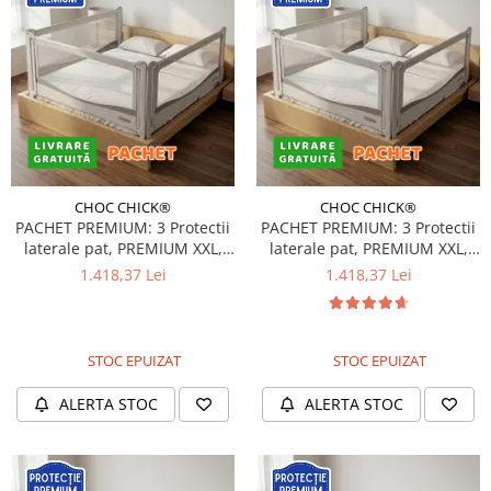
CHOC CHICK®
CHOC CHICK®
PACHET PREMIUM: 3 Protectii
PACHET PREMIUM: 3 Protectii
laterale pat, PREMIUM XXL,
laterale pat, PREMIUM XXL,
140x200 cm + 2 Seturi
150x200 cm + 2 Seturi
1.418,37 Lei
1.418,37 Lei
Conectori
Conectori
STOC EPUIZAT
STOC EPUIZAT
ALERTA STOC
ALERTA STOC