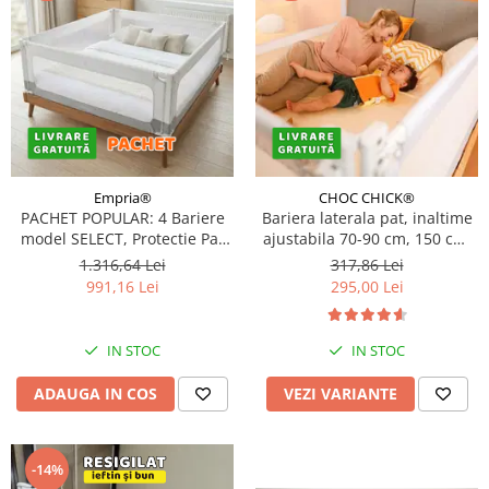
Empria®
CHOC CHICK®
PACHET POPULAR: 4 Bariere
Bariera laterala pat, inaltime
model SELECT, Protectie Pat
ajustabila 70-90 cm, 150 cm,
200x200 cm, Transformabile
Diverse culori
1.316,64 Lei
317,86 Lei
in Tarc de joaca
991,16 Lei
295,00 Lei
IN STOC
IN STOC
ADAUGA IN COS
VEZI VARIANTE
-14%