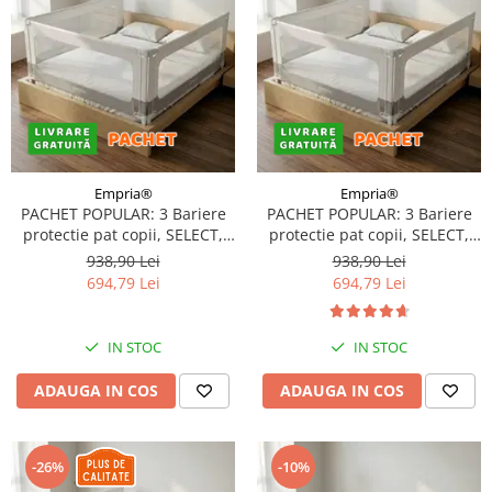
Empria®
Empria®
PACHET POPULAR: 3 Bariere
PACHET POPULAR: 3 Bariere
protectie pat copii, SELECT,
protectie pat copii, SELECT,
140x200 cm
180x200 cm
938,90 Lei
938,90 Lei
694,79 Lei
694,79 Lei
IN STOC
IN STOC
ADAUGA IN COS
ADAUGA IN COS
-26%
-10%