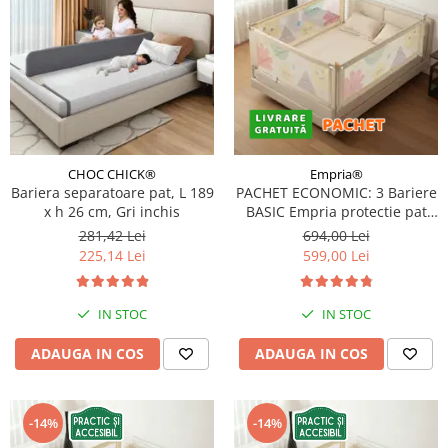
CHOC CHICK®
Empria®
Bariera separatoare pat, L 189
PACHET ECONOMIC: 3 Bariere
x h 26 cm, Gri inchis
BASIC Empria protectie pat
140X200 cm + bara
281,42 Lei
694,00 Lei
stabilizatoare
225,14 Lei
599,00 Lei
IN STOC
IN STOC
ADAUGA IN COS
ADAUGA IN COS
-14%
-14%