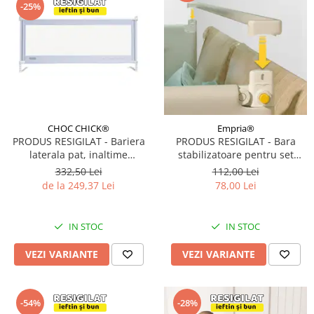
-25%
CHOC CHICK®
Empria®
PRODUS RESIGILAT - Bariera
PRODUS RESIGILAT - Bara
laterala pat, inaltime
stabilizatoare pentru set
ajustabila 70-90 cm, Diverse
protectii pat Basic Empria,
332,50 Lei
112,00 Lei
dimensiuni si culori
stabilizator metalic, Diverse
de la 249,37 Lei
78,00 Lei
dimensiuni
IN STOC
IN STOC
VEZI VARIANTE
VEZI VARIANTE
-54%
-28%