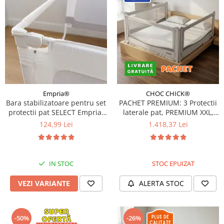
Empria®
CHOC CHICK®
Bara stabilizatoare pentru set
PACHET PREMIUM: 3 Protectii
protectii pat SELECT Empria,
laterale pat, PREMIUM XXL,
stabilizator metalic, Diverse
160x200 cm + 2 Seturi
124,99 Lei
1.418,37 Lei
dimensiuni
Conectori
IN STOC
STOC EPUIZAT
VEZI VARIANTE
ALERTA STOC
-50%
-26%