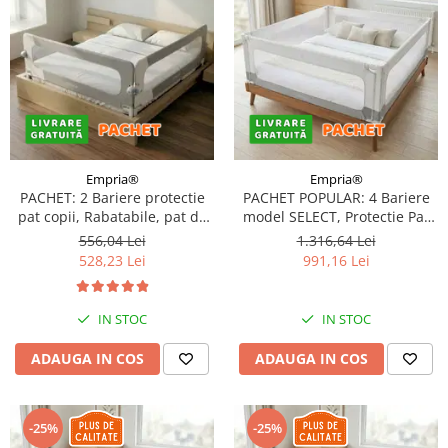
Empria®
Empria®
PACHET: 2 Bariere protectie
PACHET POPULAR: 4 Bariere
pat copii, Rabatabile, pat de
model SELECT, Protectie Pat
200x200 cm
140x200 cm, Transformabile
556,04 Lei
1.316,64 Lei
in Tarc de joaca
528,23 Lei
991,16 Lei
IN STOC
IN STOC
ADAUGA IN COS
ADAUGA IN COS
-25%
-25%