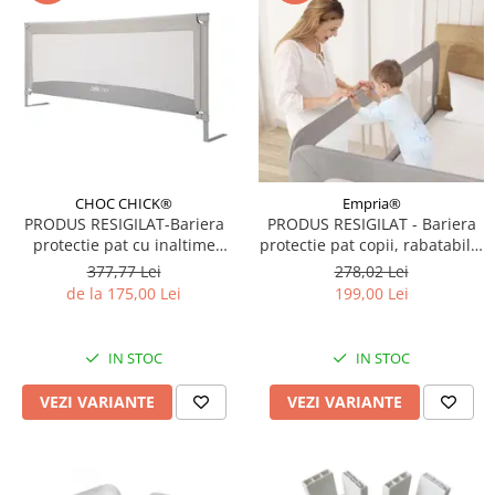
CHOC CHICK®
Empria®
PRODUS RESIGILAT-Bariera
PRODUS RESIGILAT - Bariera
protectie pat cu inaltime
protectie pat copii, rabatabila,
ajustabila, 75-98 cm, 90 cm
H 70 - 83 cm, 180 cm, Gri
377,77 Lei
278,02 Lei
de la 175,00 Lei
199,00 Lei
IN STOC
IN STOC
VEZI VARIANTE
VEZI VARIANTE