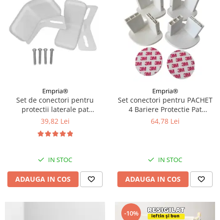
Empria®
Empria®
Set de conectori pentru
Set conectori pentru PACHET
protectii laterale pat
4 Bariere Protectie Pat
PREMIUM XXL, 81-96 cm
Transformabile in Tarc de
39,82 Lei
64,78 Lei
joaca
IN STOC
IN STOC
ADAUGA IN COS
ADAUGA IN COS
-10%