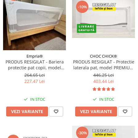
-10%
CHOC CHICK®
Empria®
PRODUS RESIGILAT - Protectie
PRODUS RESIGILAT - Bariera
laterala pat, model PREMIUM
protectie pat copii, model
XXL, interconectabila,
SELECT Empria,
446,25 Lei
264,65 Lei
reglabila si culisanta, inaltime
interconectabila, reglabila si
403,44 Lei
227,47 Lei
ajustabila pana la 97 cm,
culisanta, inaltime ajustabila
Diverse dimensiuni si culori
pana la 88 cm, Diverse
dimensiuni
IN STOC
IN STOC
VEZI VARIANTE
VEZI VARIANTE
-30%