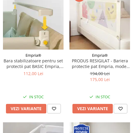
Empria®
Empria®
Bara stabilizatoare pentru set
PRODUS RESIGILAT - Bariera
protectii pat BASIC Empria,
protectie pat Empria, model
stabilizator metalic,
BASIC interconectabil, reglabil
112,00 Lei
194,00 Lei
Diverse dimensiuni
si culisant, inaltime ajustabila
175,00 Lei
pana la 94 cm, Diverse
dimensiuni
IN STOC
IN STOC
VEZI VARIANTE
VEZI VARIANTE