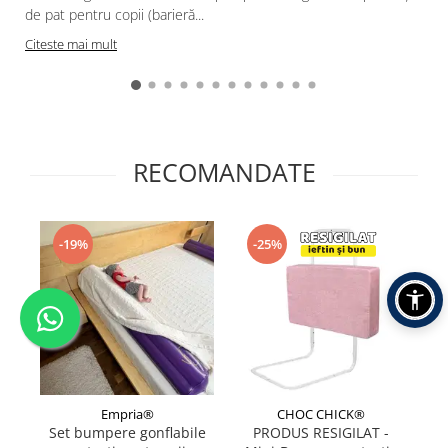
de pat pentru copii (barieră...
Citeste mai mult
RECOMANDATE
-19%
-25%
Empria®
CHOC CHICK®
Set bumpere gonflabile
PRODUS RESIGILAT -