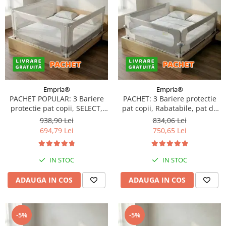
Empria®
Empria®
PACHET POPULAR: 3 Bariere
PACHET: 3 Bariere protectie
protectie pat copii, SELECT,
pat copii, Rabatabile, pat de
200x200 cm
160x200 cm
938,90 Lei
834,06 Lei
694,79 Lei
750,65 Lei
IN STOC
IN STOC
ADAUGA IN COS
ADAUGA IN COS
-5%
-5%