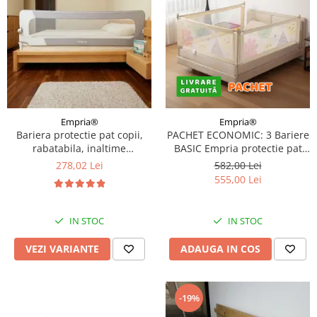
Empria®
Empria®
Bariera protectie pat copii,
PACHET ECONOMIC: 3 Bariere
rabatabila, inaltime
BASIC Empria protectie pat
ajustabila, Diverse dimensiuni
160X200 cm
278,02 Lei
582,00 Lei
555,00 Lei
IN STOC
IN STOC
VEZI VARIANTE
ADAUGA IN COS
-19%