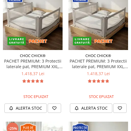
CHOC CHICK®
CHOC CHICK®
PACHET PREMIUM: 3 Protectii
PACHET PREMIUM: 3 Protectii
laterale pat, PREMIUM XXL,
laterale pat, PREMIUM XXL,
180x200 cm + 2 Seturi
200x200 cm + 2 Seturi
1.418,37 Lei
1.418,37 Lei
Conectori
Conectori
STOC EPUIZAT
STOC EPUIZAT
ALERTA STOC
ALERTA STOC
-25%