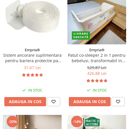
Empria®
Empria®
Sistem ancorare suplimentara
Patut co-sleeper 2 in 1 pentru
pentru bariera protectie pat
bebelusi, transformabil in
copii
bariera pat copii, adaptabil si
31,67 Lei
529,87 Lei
portabil, 97 × 44 × 40 cm / 185
426,88 Lei
× 40 cm
IN STOC
IN STOC
ADAUGA IN COS
ADAUGA IN COS
-20%
-14%