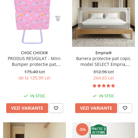
CHOC CHICK®
Empria®
PRODUS RESIGILAT - Mini-
Bariera protectie pat copii,
Bumper protectie pat,
model SELECT Empria,
50(L)x56(H) cm, Diverse culori
interconectabila, reglabila si
175,40 Lei
312,96 Lei
culisanta, inaltime ajustabila
de la 125,99 Lei
264,65 Lei
pana la 88 cm, Diverse
dimensiuni
IN STOC
IN STOC
VEZI VARIANTE
VEZI VARIANTE
-5%