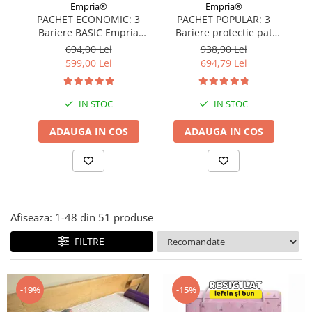
Empria®
Empria®
Covorase ortopedice senzoriale
PACHET ECONOMIC: 3
PACHET POPULAR: 3
Cuburi magnetice JollyHeap®
Bariere BASIC Empria
Bariere protectie pat
protectie pat 160X200 cm
copii, SELECT, 160x200
pr
694,00 Lei
938,90 Lei
Rechizite scolare
+ bara stabilizatoare
cm
599,00 Lei
694,79 Lei
LEGO
Stikere decorative si covoare
IN STOC
IN STOC
Stickere decorative
ADAUGA IN COS
ADAUGA IN COS
Covorase de joaca
Ingrijire adulti
Siguranta animale companie
Afiseaza:
1-
48
din
51
produse
Carduri Cadou
FILTRE
Propuneri Cadou
Produse Sub 50 Lei
-19%
-15%
Resigilate