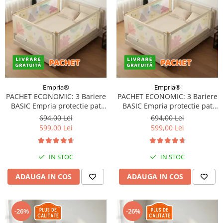
Empria®
Empria®
PACHET ECONOMIC: 3 Bariere
PACHET ECONOMIC: 3 Bariere
BASIC Empria protectie pat
BASIC Empria protectie pat
180X200 cm + bara
200X200 cm + bara
694,00 Lei
694,00 Lei
stabilizatoare
stabilizatoare
599,00 Lei
599,00 Lei
IN STOC
IN STOC
ADAUGA IN COS
ADAUGA IN COS
-26%
-26%