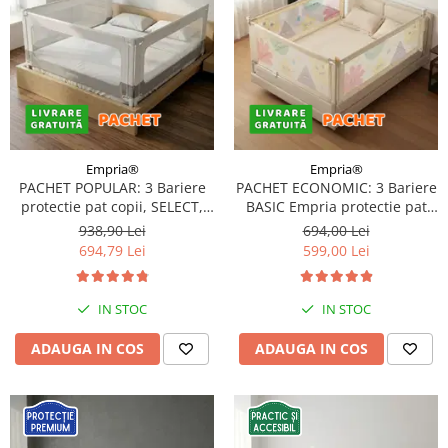
Empria®
Empria®
PACHET POPULAR: 3 Bariere
PACHET ECONOMIC: 3 Bariere
protectie pat copii, SELECT,
BASIC Empria protectie pat
160x200 cm
160X200 cm + bara
938,90 Lei
694,00 Lei
stabilizatoare
694,79 Lei
599,00 Lei
IN STOC
IN STOC
ADAUGA IN COS
ADAUGA IN COS