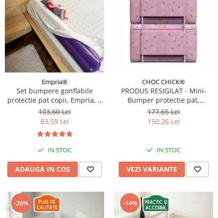
Empria®
CHOC CHICK®
Set bumpere gonflabile
PRODUS RESIGILAT - Mini-
protectie pat copii, Empria, 2
Bumper protectie pat,
bucati, portabile, 120x20x15
60(L)x56(H) cm, Roz pastel
103,60 Lei
177,65 Lei
cm
83,59 Lei
150,26 Lei
IN STOC
IN STOC
ADAUGA IN COS
VEZI VARIANTE
-26%
-14%