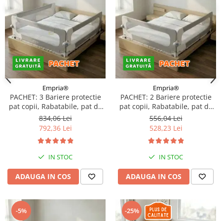
Empria®
Empria®
PACHET: 3 Bariere protectie
PACHET: 2 Bariere protectie
pat copii, Rabatabile, pat de
pat copii, Rabatabile, pat de
200x200 cm
160x200 cm
834,06 Lei
556,04 Lei
792,36 Lei
528,23 Lei
IN STOC
IN STOC
ADAUGA IN COS
ADAUGA IN COS
-5%
-25%