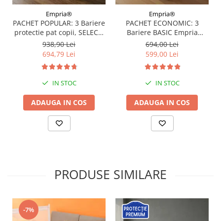
Empria®
Empria®
PACHET POPULAR: 3 Bariere
PACHET ECONOMIC: 3
protectie pat copii, SELECT,
Bariere BASIC Empria
160x200 cm
protectie pat 160X200 cm +
938,90 Lei
694,00 Lei
bara stabilizatoare
694,79 Lei
599,00 Lei
IN STOC
IN STOC
ADAUGA IN COS
ADAUGA IN COS
PRODUSE SIMILARE
-7%