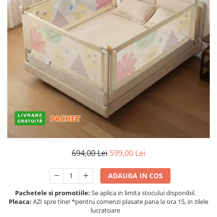
Protectii utile
Poarta siguranta copii
Deflectoare pentru aer conditionat
Protectii exterior
Casti antifonice pentru copii si
bebelusi
Echipament protectie bicicleta si
ski
Accesorii auto copii
Haine & accesorii plaja
694,00 Lei
599,00 Lei
Haine plaja / inot
Ochelari de soare
ADAUGA IN COS
Palarii protectie UV
Accesorii plaja
Pachetele si promotiile:
Se aplica in limita stocului disponibil.
Pleaca:
AZI spre tine! *pentru comenzi plasate pana la ora 15, in zilele
lucratoare
Puericultura mare