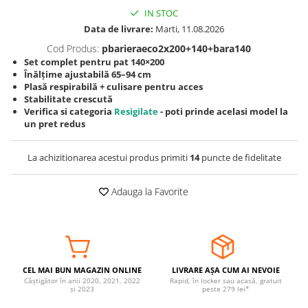
IN STOC
Somnul bebelusului
Data de livrare:
Marti, 11.08.2026
Carucioare si scaune auto
Cod Produs:
pbarieraeco2x200+140+bara140
Tarcuri copii / bebelusi
Set complet pentru pat 140×200
Scaune masa
Înălțime ajustabilă 65–94 cm
Plasă respirabilă + culisare pentru acces
Stabilitate crescută
Ingrijire bebe si mama
Verifica si categoria
Resigilate
- poti prinde acelasi model la
un pret redus
Igiena si ingrijire bebelusi
Accesorii bebelusi / nou-nascuti
La achizitionarea acestui produs primiti
14
puncte de fidelitate
Perne si saltele bebelusi
Diversificare bebelusi
Adauga la Favorite
Baia bebelusului
Maternitate
Jucarii copii si jocuri educative
Jucarii dentitie
CEL MAI BUN MAGAZIN ONLINE
LIVRARE AȘA CUM AI NEVOIE
Câștigător în anii 2020, 2021, 2022
Rapid, în locker sau acasă, gratuit
Jocuri educative
și 2023
peste 279 lei*
Jucarii bebelusi