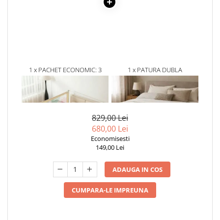
1 x PACHET ECONOMIC: 3
1 x PATURA DUBLA
BARIERE BASIC EMPRIA
CATIFELATA ECRU, MODEL
PROTECTIE PAT 140X200 CM +
RELIEFAT IMPLETIT, 230X220
694,00 Lei
135,00Lei
BARA STABILIZATOARE
CM
599,00 Lei
81,00 Lei
829,00 Lei
680,00 Lei
Economisesti
149,00 Lei
ADAUGA IN COS
CUMPARA-LE IMPREUNA