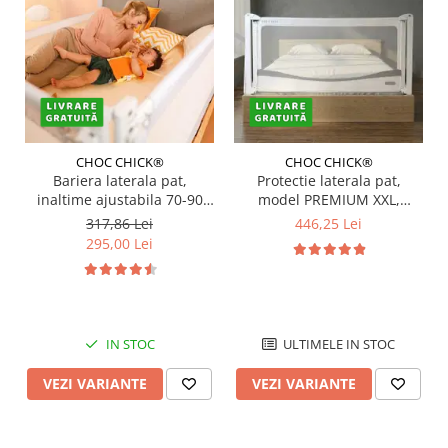
CHOC CHICK®
CHOC CHICK®
Bariera laterala pat,
Protectie laterala pat,
inaltime ajustabila 70-90
model PREMIUM XXL,
cm, 150 cm, Diverse culori
interconectabila, reglabila
317,86 Lei
446,25 Lei
si culisanta, inaltime
295,00 Lei
ajustabila pana la 97 cm,
Diverse dimensiuni si culori
IN STOC
ULTIMELE IN STOC
VEZI VARIANTE
VEZI VARIANTE