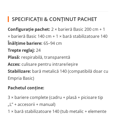
SPECIFICAȚII & CONȚINUT PACHET
Configurație pachet:
2 × barieră Basic 200 cm + 1
× barieră Basic 140 cm + 1 × bară stabilizatoare 140
Înălțime bariere:
65–94 cm
Trepte reglaj:
24
Plasă:
respirabilă, transparentă
Acces:
culisare pentru intrare/ieșire
Stabilizare:
bară metalică 140 (compatibilă doar cu
Empria Basic)
Pachetul conține:
3 × bariere complete (cadru + plasă + picioare tip
„L” + accesorii + manual)
1 × bară stabilizatoare 140 (tub metalic + elemente