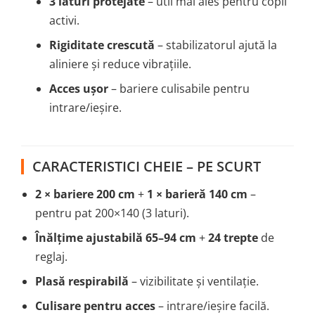
3 laturi protejate
– util mai ales pentru copii
activi.
Rigiditate crescută
– stabilizatorul ajută la
aliniere și reduce vibrațiile.
Acces ușor
– bariere culisabile pentru
intrare/ieșire.
CARACTERISTICI CHEIE – PE SCURT
2 × bariere 200 cm
+
1 × barieră 140 cm
–
pentru pat 200×140 (3 laturi).
Înălțime ajustabilă 65–94 cm
+
24 trepte
de
reglaj.
Plasă respirabilă
– vizibilitate și ventilație.
Culisare pentru acces
– intrare/ieșire facilă.