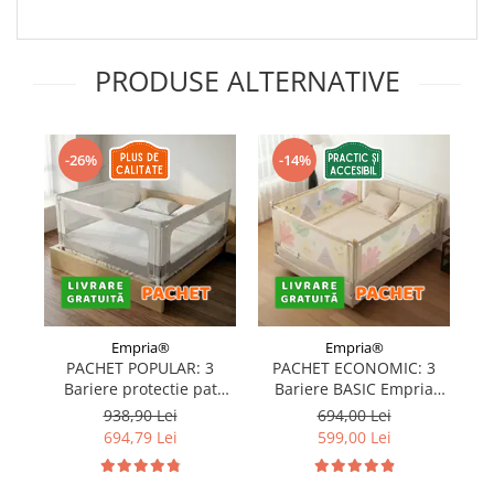
PRODUSE ALTERNATIVE
-26%
-14%
Empria®
Empria®
PACHET POPULAR: 3
PACHET ECONOMIC: 3
Bariere protectie pat
Bariere BASIC Empria
copii, SELECT, 160x200
protectie pat 160X200 cm
pr
938,90 Lei
694,00 Lei
cm
+ bara stabilizatoare
694,79 Lei
599,00 Lei