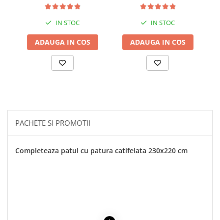
si culisant, inaltime
si culisant, inaltime
ajustabila pana la 94 cm,
ajustabila pana la 94 cm,
Diverse dimensiuni
lungime 140 cm
IN STOC
IN STOC
ADAUGA IN COS
ADAUGA IN COS
PACHETE SI PROMOTII
Completeaza patul cu patura catifelata 230x220 cm