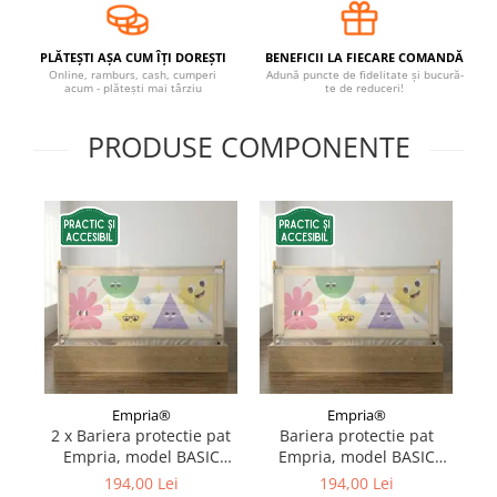
Covorase ortopedice senzoriale
Cuburi magnetice JollyHeap®
PLĂTEȘTI AȘA CUM ÎȚI DOREȘTI
BENEFICII LA FIECARE COMANDĂ
Online, ramburs, cash, cumperi
Adună puncte de fidelitate și bucură-
Rechizite scolare
acum - plătești mai târziu
te de reduceri!
LEGO
PRODUSE COMPONENTE
Stikere decorative si covoare
Stickere decorative
Covorase de joaca
Ingrijire adulti
Siguranta animale companie
Carduri Cadou
Propuneri Cadou
Empria®
Empria®
2 x Bariera protectie pat
Bariera protectie pat
Produse Sub 50 Lei
Empria, model BASIC
Empria, model BASIC
p
interconectabil, reglabil
interconectabil, reglabil
Ba
194,00 Lei
194,00 Lei
Resigilate