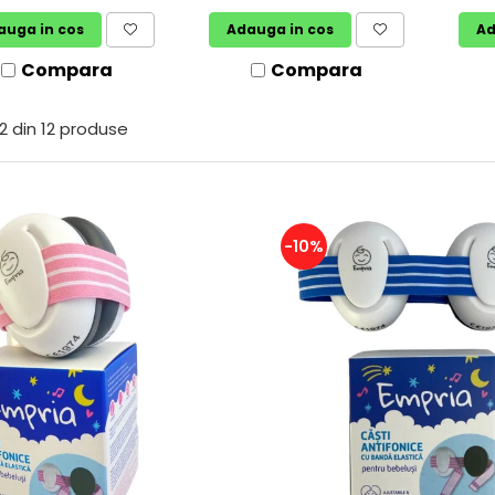
auga in cos
Adauga in cos
Ad
Compara
Compara
2
din
12
produse
-10%