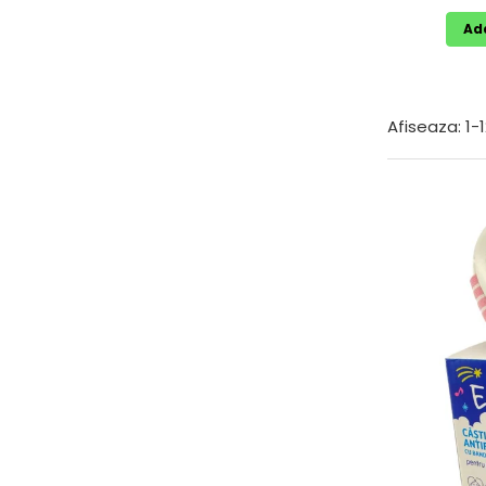
Resigilate
Ad
Afiseaza:
1-
1