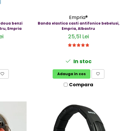
Empria®
u doua benzi
Banda elastica casti antifonice bebelusi,
stru, Empria
Empria, Albastru
ei
25,51 Lei
In stoc
Adauga in cos
Compara