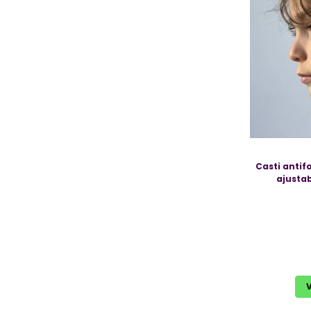
Casti antif
ajustab
V