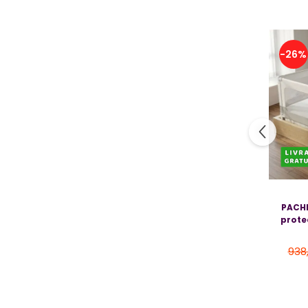
Jucarii bebelusi
Covorase ortopedice senzoriale
Cuburi magnetice JollyHeap®
-26%
Rechizite scolare
LEGO
Stikere decorative si covoare
Stickere decorative
Covorase de joaca
Ingrijire adulti
Siguranta animale companie
PACHE
protec
Carduri Cadou
938
Propuneri Cadou
Produse Sub 50 Lei