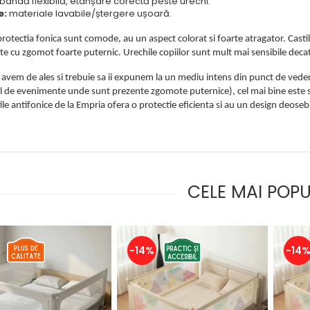
bandă flexibilă, etanșare corectă peste urechi.
e:
materiale lavabile/ștergere ușoară.
protectia fonica sunt comode, au un aspect colorat si foarte atragator. Casti
 cu zgomot foarte puternic. Urechile copiilor sunt mult mai sensibile decat c
avem de ales si trebuie sa ii expunem la un mediu intens din punct de veder
fel de evenimente unde sunt prezente zgomote puternice), cel mai bine este
ile antifonice de la Empria ofera o protectie eficienta si au un design deosebi
CELE MAI POP
-14%
-14