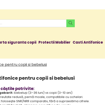
rta siguranta copii
Protectii Mobilier
Casti Antifonice
ce pentru copii si bebelusi
ifonice pentru copii si bebelusi
căștile potrivite:
gabarit:
bebeluși (3–36 luni) vs copii (3–10 ani).
reutate redusă, pernă moale, compatibile cu ochelari.
:
folosește SNR/NRR comparativ, fără a supraestima cifrele.