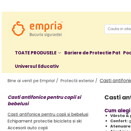
TOATE PRODUSELE
Protectii pat
Oferte Protectii Laterale Pat
Bariere protectie pentru pat
TOATE PRODUSELE
Bariere de Protectie Pat
Poa
Aparatori laterale patut bebe
Universul Educativ
Protectii mobilier
Banda protectie mobila copii
Casti antifoni
Bine ai venit pe Empria! /
Protectii exterior /
Protectie colturi mobila copii
Sigurante pentru sertare si usi
Casti ant
Casti antifonice pentru copii si
Sigurante geamuri si usi glisante
bebelusi
Kituri de siguranta pentru copii si
Cum alegi 
bebelusi
Casti antifonice pentru copii si bebelusi
Vârsta & 
Echipament protectie bicicleta si ski
Confort:
g
Protectii casa
Atenuare
Accesorii auto copii