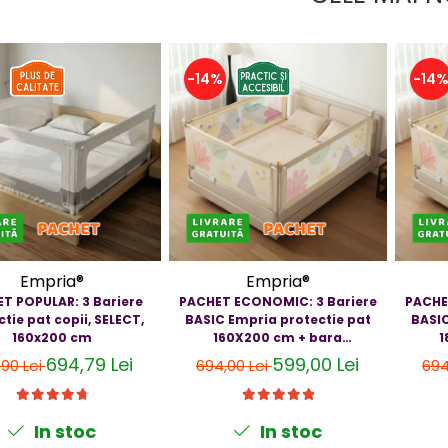
-14%
-14
Empria®
Empria®
T POPULAR: 3 Bariere
PACHET ECONOMIC: 3 Bariere
PACHE
tie pat copii, SELECT,
BASIC Empria protectie pat
BASIC
160x200 cm
160X200 cm + bara
1
stabilizatoare
694,79 Lei
599,00 Lei
,90 Lei
694,00 Lei
694
In stoc
In stoc