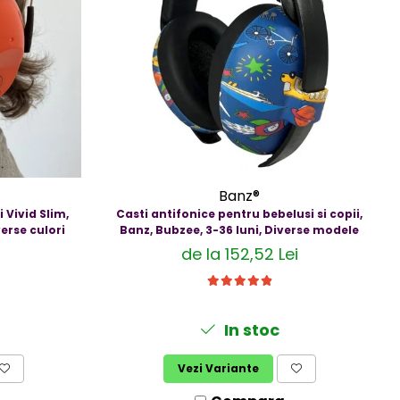
Banz®
 Vivid Slim,
Casti antifonice pentru bebelusi si copii,
erse culori
Banz, Bubzee, 3-36 luni, Diverse modele
de la 152,52 Lei
In stoc
Vezi Variante