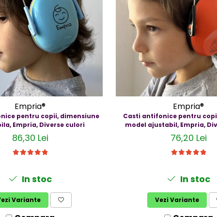
Empria®
Empria®
onice pentru copii, dimensiune
Casti antifonice pentru copii
ila, Empria, Diverse culori
model ajustabil, Empria, Div
86,30 Lei
76,20 Lei
In stoc
In stoc
ezi Variante
Vezi Variante