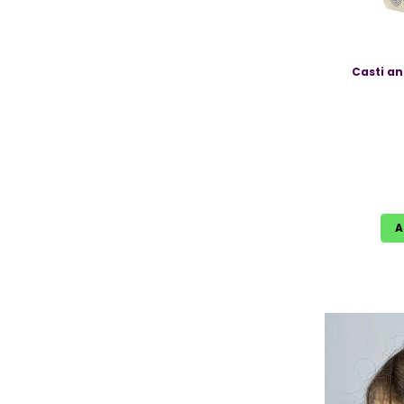
Casti an
A