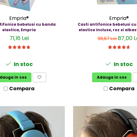
Empria®
Empria®
tifonice bebelusi cu banda
Casti antifonice bebelusi c
elastica, Empria
elastice incluse, roz si alba
71,16 Lei
87,00 L
96,67 Lei
In stoc
In stoc
dauga in cos
Adauga in cos
Compara
Compara