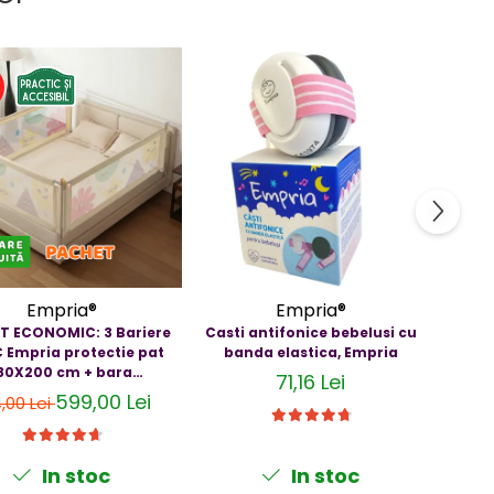
%
Empria®
Empria®
T ECONOMIC: 3 Bariere
Casti antifonice bebelusi cu
Cas
 Empria protectie pat
banda elastica, Empria
bebelu
80X200 cm + bara
3-3
71,16 Lei
stabilizatoare
599,00 Lei
,00 Lei
In stoc
In stoc