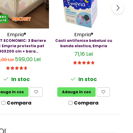
Empria®
Empria®
T ECONOMIC: 3 Bariere
Casti antifonice bebelusi cu
Cas
 Empria protectie pat
banda elastica, Empria
bebelu
80X200 cm + bara
3-3
71,16 Lei
stabilizatoare
599,00 Lei
,00 Lei
In stoc
In stoc
auga in cos
Adauga in cos
V
Compara
Compara
OI