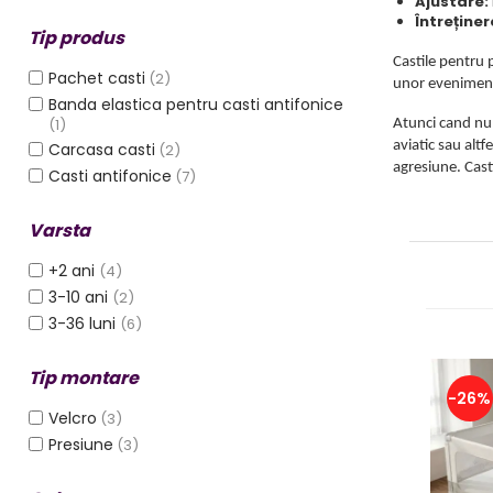
Ajustare:
Protectii utile
Întreținer
Tip produs
Poarta siguranta copii
Castile pentru 
Deflectoare pentru aer
Pachet casti
(2)
unor evenimente
conditionat
Banda elastica pentru casti antifonice
(1)
Atunci cand nu 
Protectii exterior
aviatic sau alt
Carcasa casti
(2)
agresiune. Cast
Casti antifonice
(7)
Casti antifonice pentru copii si
bebelusi
Varsta
Echipament protectie bicicleta si
ski
+2 ani
(4)
Accesorii auto copii
3-10 ani
(2)
3-36 luni
(6)
Haine & accesorii plaja
Haine plaja / inot
Tip montare
Ochelari de soare
-26%
Velcro
(3)
Palarii protectie UV
Presiune
(3)
Accesorii plaja