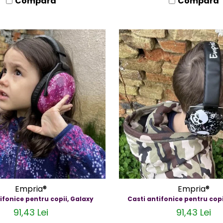
Compara
Compara
Empria®
Empria®
ifonice pentru copii, Galaxy
Casti antifonice pentru copi
91,43 Lei
91,43 Lei