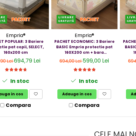
Empria®
Empria®
T POPULAR: 3 Bariere
PACHET ECONOMIC: 3 Bariere
PACHE
tie pat copii, SELECT,
BASIC Empria protectie pat
BASIC
160x200 cm
160X200 cm + bara
1
stabilizatoare
694,79 Lei
599,00 Lei
,90 Lei
694,00 Lei
694
In stoc
In stoc
auga in cos
Adauga in cos
Ad
Compara
Compara
CELE MAI N