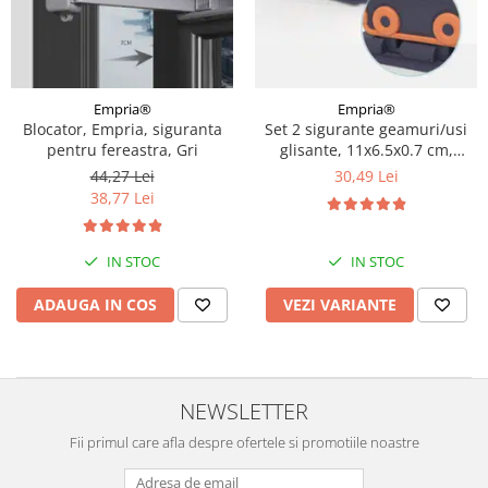
Empria®
Empria®
Blocator, Empria, siguranta
Set 2 sigurante geamuri/usi
pentru fereastra, Gri
glisante, 11x6.5x0.7 cm,
Diverse culori
44,27 Lei
30,49 Lei
38,77 Lei
IN STOC
IN STOC
ADAUGA IN COS
VEZI VARIANTE
NEWSLETTER
Fii primul care afla despre ofertele si promotiile noastre