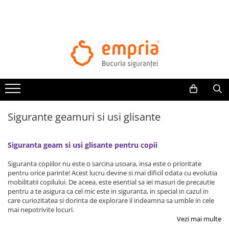
TOATE PRODUSELE
Protectii pat
Oferte Protectii Laterale Pat
Bariere protectie pentru pat
Aparatori laterale patut bebe
Sigurante geamuri si usi glisante
Protectii mobilier
Banda protectie mobila copii
Siguranta geam si usi glisante pentru copii
Protectie colturi mobila copii
Sigurante pentru sertare si usi
Siguranta copiilor nu este o sarcina usoara, insa este o prioritate
Sigurante geamuri si usi glisante
pentru orice parinte! Acest lucru devine si mai dificil odata cu evolutia
mobilitatii copilului. De aceea, este esential sa iei masuri de precautie
Kituri de siguranta pentru copii si
pentru a te asigura ca cel mic este in siguranta, in special in cazul in
bebelusi
care curiozitatea si dorinta de explorare il indeamna sa umble in cele
mai nepotrivite locuri.
Vezi mai multe
Protectii casa