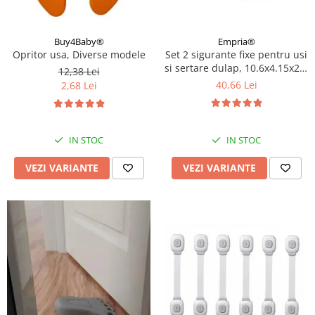
Buy4Baby®
Empria®
Opritor usa, Diverse modele
Set 2 sigurante fixe pentru usi
si sertare dulap, 10.6x4.15x2.2
12,38 Lei
cm, Diverse culori
40,66 Lei
2,68 Lei
IN STOC
IN STOC
VEZI VARIANTE
VEZI VARIANTE