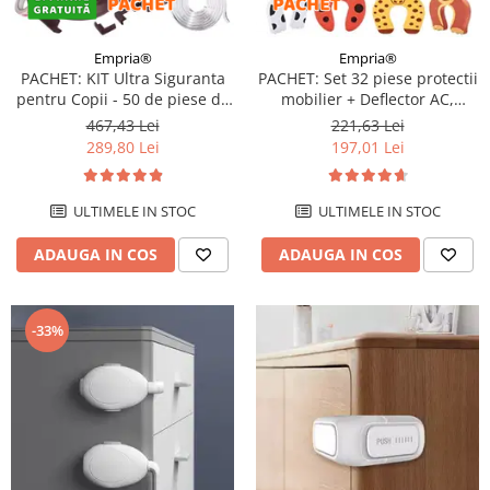
Empria®
Empria®
PACHET: KIT Ultra Siguranta
PACHET: Set 32 piese protectii
pentru Copii - 50 de piese de
mobilier + Deflector AC,
protectie - Grena
protectie curent aer, Alb,
467,43 Lei
221,63 Lei
Empria
289,80 Lei
197,01 Lei
ULTIMELE IN STOC
ULTIMELE IN STOC
ADAUGA IN COS
ADAUGA IN COS
-33%