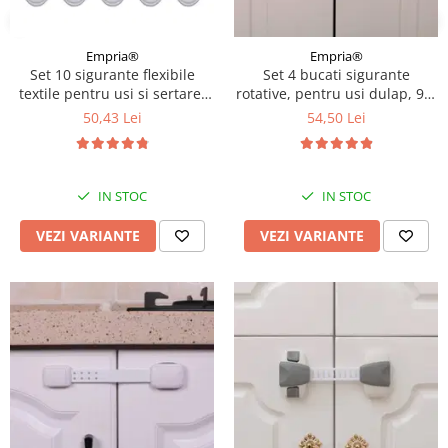
Empria®
Empria®
Set 10 sigurante flexibile
Set 4 bucati sigurante
textile pentru usi si sertare,
rotative, pentru usi dulap, 9.3
Empria, 20 cm, Diverse culori
x 3.5 x 1.5 cm, Diverse culori
50,43 Lei
54,50 Lei
IN STOC
IN STOC
VEZI VARIANTE
VEZI VARIANTE