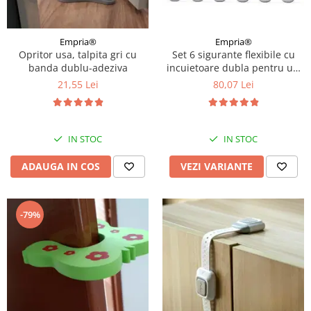
Empria®
Empria®
Set 6 sigurante flexibile cu
Opritor usa, talpita gri cu
incuietoare dubla pentru usi
banda dublu-adeziva
si sertare, Gri
80,07 Lei
21,55 Lei
IN STOC
IN STOC
VEZI VARIANTE
ADAUGA IN COS
-79%