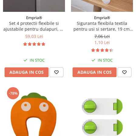
Empria®
Empria®
Set 4 protectii flexibile si
Siguranta flexibila textila
ajustabile pentru dulapuri, 20
pentru usi si sertare, 19 cm,
x 5.5 cm, Gri
Alb, model Economic
59,03 Lei
7,06 Lei
1,10 Lei
IN STOC
IN STOC
ADAUGA IN COS
ADAUGA IN COS
-78%