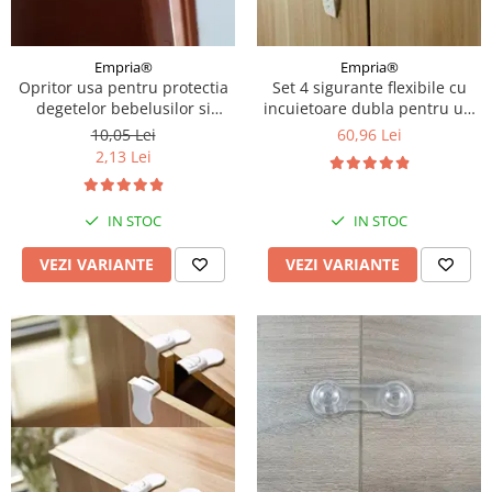
Empria®
Empria®
Opritor usa pentru protectia
Set 4 sigurante flexibile cu
degetelor bebelusilor si
incuietoare dubla pentru usi
copiilor, previne inchiderea
si sertare, 25 cm, Diverse
10,05 Lei
60,96 Lei
usilor, Empria, Diverse
culori
2,13 Lei
modele
IN STOC
IN STOC
VEZI VARIANTE
VEZI VARIANTE