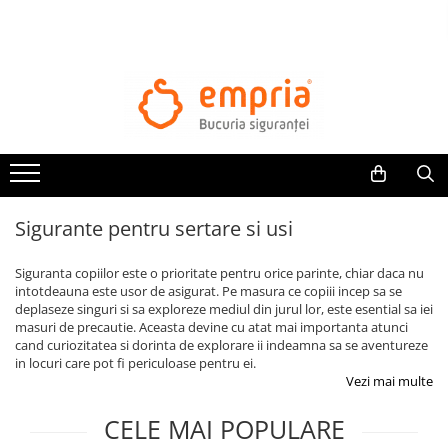
TOATE PRODUSELE
Protectii pat
Oferte Protectii Laterale Pat
Bariere protectie pentru pat
Aparatori laterale patut bebe
Sigurante pentru sertare si usi
Protectii mobilier
Banda protectie mobila copii
Siguranta copiilor este o prioritate pentru orice parinte, chiar daca nu
Protectie colturi mobila copii
intotdeauna este usor de asigurat. Pe masura ce copiii incep sa se
deplaseze singuri si sa exploreze mediul din jurul lor, este esential sa iei
Sigurante pentru sertare si usi
masuri de precautie. Aceasta devine cu atat mai importanta atunci
Sigurante geamuri si usi glisante
cand curiozitatea si dorinta de explorare ii indeamna sa se aventureze
Kituri de siguranta pentru copii si
in locuri care pot fi periculoase pentru ei.
Vezi mai multe
bebelusi
CELE MAI POPULARE
Protectii casa