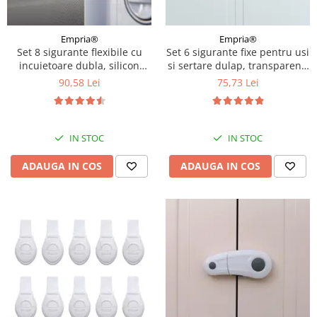
Empria®
Empria®
Set 8 sigurante flexibile cu
Set 6 sigurante fixe pentru usi
incuietoare dubla, silicon
si sertare dulap, transparent,
transparent, 15.5x3.5x1 cm
9.6x4x1.5 cm
90,58 Lei
75,73 Lei
IN STOC
IN STOC
ADAUGA IN COS
ADAUGA IN COS