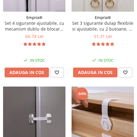
Empria®
Empria®
Set 4 sigurante ajustabile, cu
Set 3 sigurante dulap flexibile
mecanism dublu de blocare,
si ajustabile, cu 2 butoane, 22
22.5 x 4.2 cm, alb
x 6 cm, Gri
66,74 Lei
51,31 Lei
IN STOC
IN STOC
ADAUGA IN COS
ADAUGA IN COS
-84%