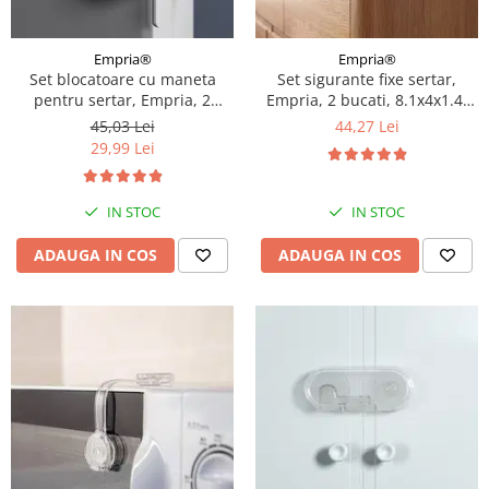
Empria®
Empria®
Set blocatoare cu maneta
Set sigurante fixe sertar,
pentru sertar, Empria, 2
Empria, 2 bucati, 8.1x4x1.4,
bucati, 7.5x4.5x2, Alb/Gri
Alb/Gri
45,03 Lei
44,27 Lei
29,99 Lei
IN STOC
IN STOC
ADAUGA IN COS
ADAUGA IN COS