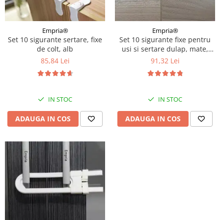
Empria®
Empria®
Set 10 sigurante sertare, fixe
Set 10 sigurante fixe pentru
de colt, alb
usi si sertare dulap, mate,
9.7x3.7x2.5 cm
85,84 Lei
91,32 Lei
IN STOC
IN STOC
ADAUGA IN COS
ADAUGA IN COS