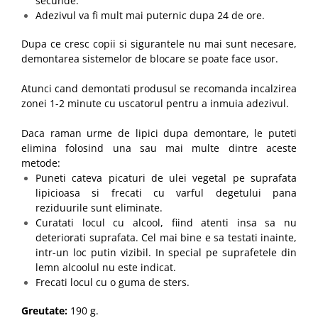
secunde.
Adezivul va fi mult mai puternic dupa 24 de ore.
Dupa ce cresc copii si sigurantele nu mai sunt necesare,
demontarea sistemelor de blocare se poate face usor.
Atunci cand demontati produsul se recomanda incalzirea
zonei 1-2 minute cu uscatorul pentru a inmuia adezivul.
Daca raman urme de lipici dupa demontare, le puteti
elimina folosind una sau mai multe dintre aceste
metode:
Puneti cateva picaturi de ulei vegetal pe suprafata
lipicioasa si frecati cu varful degetului pana
reziduurile sunt eliminate.
Curatati locul cu alcool, fiind atenti insa sa nu
deteriorati suprafata. Cel mai bine e sa testati inainte,
intr-un loc putin vizibil. In special pe suprafetele din
lemn alcoolul nu este indicat.
Frecati locul cu o guma de sters.
Greutate:
190 g.