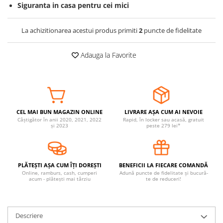
Siguranta in casa pentru cei mici
Covorase ortopedice senzoriale
Cuburi magnetice JollyHeap®
La achizitionarea acestui produs primiti
2
puncte de fidelitate
Rechizite scolare
LEGO
Adauga la Favorite
Stikere decorative si covoare
Stickere decorative
Covorase de joaca
CEL MAI BUN MAGAZIN ONLINE
LIVRARE AȘA CUM AI NEVOIE
Ingrijire adulti
Câștigător în anii 2020, 2021, 2022
Rapid, în locker sau acasă, gratuit
și 2023
peste 279 lei*
Siguranta animale companie
Carduri Cadou
PLĂTEȘTI AȘA CUM ÎȚI DOREȘTI
BENEFICII LA FIECARE COMANDĂ
Online, ramburs, cash, cumperi
Adună puncte de fidelitate și bucură-
Propuneri Cadou
acum - plătești mai târziu
te de reduceri!
Produse Sub 50 Lei
Descriere
Resigilate