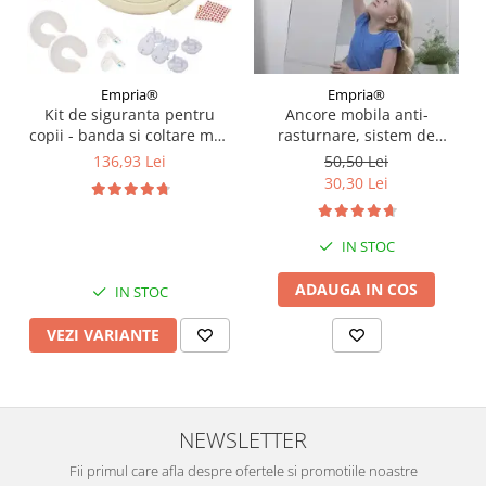
Empria®
Empria®
Kit de siguranta pentru
Ancore mobila anti-
copii - banda si coltare moi,
rasturnare, sistem de
opritoare usa, sigurante
siguranta impotriva
136,93 Lei
50,50 Lei
sertar si priza, Diverse
daramarii, protectie
30,30 Lei
culori
cutremur, Empria, 2 buc
IN STOC
ADAUGA IN COS
IN STOC
VEZI VARIANTE
NEWSLETTER
Fii primul care afla despre ofertele si promotiile noastre