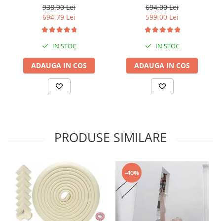
160x200 cm
protectie pat 160X200 cm +
938,90 Lei
694,00 Lei
bara stabilizatoare
694,79 Lei
599,00 Lei
IN STOC
IN STOC
ADAUGA IN COS
ADAUGA IN COS
PRODUSE SIMILARE
-40%