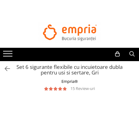
TOATE PRODUSELE
Protectii pat
Oferte Protectii Laterale Pat
Bariere protectie pentru pat
Aparatori laterale patut bebe
Set 6 sigurante flexibile cu incuietoare dubla
Protectii mobilier
pentru usi si sertare, Gri
Banda protectie mobila copii
Empria®
Protectie colturi mobila copii
15 Review-uri
Sigurante pentru sertare si usi
Sigurante geamuri si usi glisante
Kituri de siguranta pentru copii si
bebelusi
Protectii casa