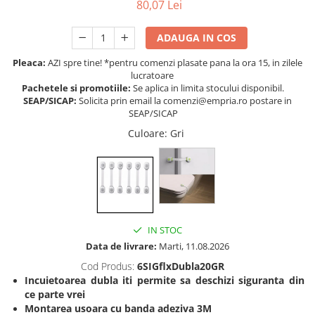
80,07 Lei
Somnul bebelusului
Carucioare si scaune auto
ADAUGA IN COS
Tarcuri copii / bebelusi
Pleaca:
AZI spre tine! *pentru comenzi plasate pana la ora 15, in zilele
Scaune masa
lucratoare
Pachetele si promotiile:
Se aplica in limita stocului disponibil.
SEAP/SICAP:
Solicita prin email la comenzi@empria.ro postare in
Ingrijire bebe si mama
SEAP/SICAP
Igiena si ingrijire bebelusi
Culoare
: Gri
Accesorii bebelusi / nou-nascuti
Perne si saltele bebelusi
Diversificare bebelusi
Baia bebelusului
Maternitate
IN STOC
Data de livrare:
Marti, 11.08.2026
Jucarii copii si jocuri educative
Cod Produs:
6SIGflxDubla20GR
Jucarii dentitie
​Incuietoarea dubla iti permite sa deschizi siguranta din
Jocuri educative
ce parte vrei
Montarea usoara cu banda adeziva 3M
Jucarii bebelusi