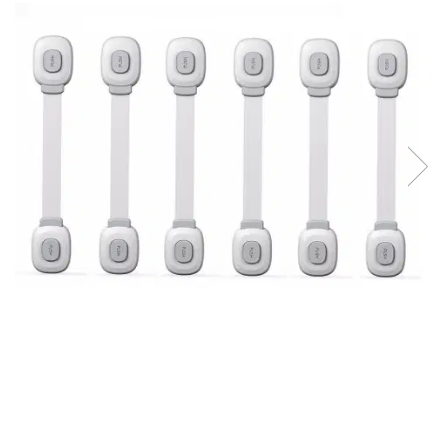
Protectii utile
Poarta siguranta copii
Deflectoare pentru aer conditionat
Protectii exterior
Casti antifonice pentru copii si
bebelusi
Echipament protectie bicicleta si
ski
Accesorii auto copii
Haine & accesorii plaja
Haine plaja / inot
Ochelari de soare
Palarii protectie UV
Accesorii plaja
Puericultura mare