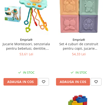
Empria®
Empria®
Jucarie Montessori, senzoriala
Set 4 cuburi de construit
pentru bebelusi, dentitie,
pentru copii, jucarie
Empria, Elefant Verde
educationala colorata,
53,61 Lei
54,33 Lei
Empria, cifre si forme
IN STOC
IN STOC
ADAUGA IN COS
ADAUGA IN COS