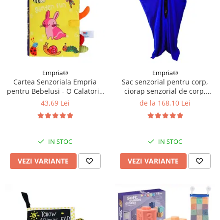
Empria®
Empria®
Cartea Senzoriala Empria
Sac senzorial pentru corp,
pentru Bebelusi - O Calatorie
ciorap senzorial de corp,
Colorata in Lumea
Albastru, Diverse marimi
43,69 Lei
de la 168,10 Lei
Descoperirilor, Diverse
modele
IN STOC
IN STOC
VEZI VARIANTE
VEZI VARIANTE