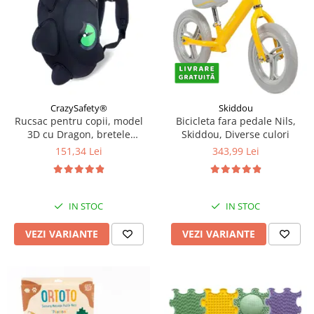
CrazySafety®
Skiddou
Rucsac pentru copii, model
Bicicleta fara pedale Nils,
3D cu Dragon, bretele
Skiddou, Diverse culori
ajustabile, Diverse culori
151,34 Lei
343,99 Lei
IN STOC
IN STOC
VEZI VARIANTE
VEZI VARIANTE