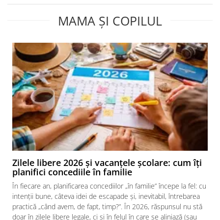
MAMA ȘI COPILUL
Zilele libere 2026 și vacanțele școlare: cum îți
planifici concediile în familie
În fiecare an, planificarea concediilor „în familie” începe la fel: cu
intenții bune, câteva idei de escapade și, inevitabil, întrebarea
practică „când avem, de fapt, timp?”. În 2026, răspunsul nu stă
doar în zilele libere legale, ci și în felul în care se aliniază (sau