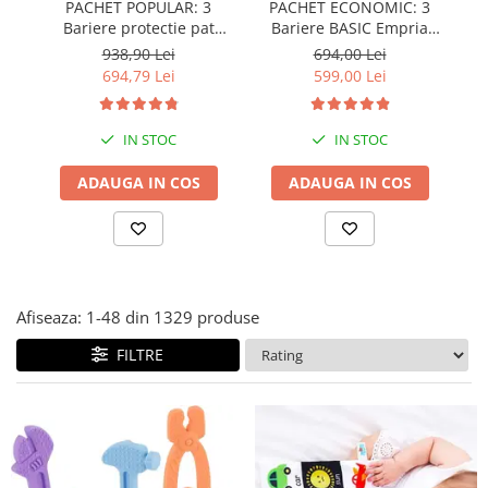
PACHET POPULAR: 3
PACHET ECONOMIC: 3
Covorase ortopedice senzoriale
Bariere protectie pat
Bariere BASIC Empria
copii, SELECT, 160x200
protectie pat 160X200 cm
pr
Cuburi magnetice JollyHeap®
938,90 Lei
694,00 Lei
cm
+ bara stabilizatoare
694,79 Lei
599,00 Lei
Rechizite scolare
LEGO
IN STOC
IN STOC
Stikere decorative si covoare
Stickere decorative
ADAUGA IN COS
ADAUGA IN COS
Covorase de joaca
Ingrijire adulti
Siguranta animale companie
Afiseaza:
1-
48
din
1329
produse
Carduri Cadou
FILTRE
Propuneri Cadou
Produse Sub 50 Lei
Resigilate