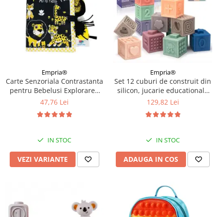
Empria®
Empria®
Carte Senzoriala Contrastanta
Set 12 cuburi de construit din
pentru Bebelusi Explorarea
silicon, jucarie educationala
Contrastelor, 18.5 x 15 x 3 cm,
colorata, Empria, Cifre si
47,76 Lei
129,82 Lei
Diverse modele
Forme
IN STOC
IN STOC
VEZI VARIANTE
ADAUGA IN COS