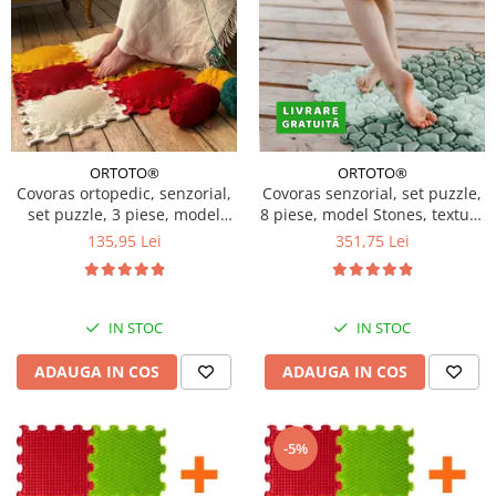
ORTOTO®
ORTOTO®
Covoras ortopedic, senzorial,
Covoras senzorial, set puzzle,
set puzzle, 3 piese, model
8 piese, model Stones, textura
Shining Sun, textura rigida,
rigida, Multicolor
135,95 Lei
351,75 Lei
Multicolor
IN STOC
IN STOC
ADAUGA IN COS
ADAUGA IN COS
-5%