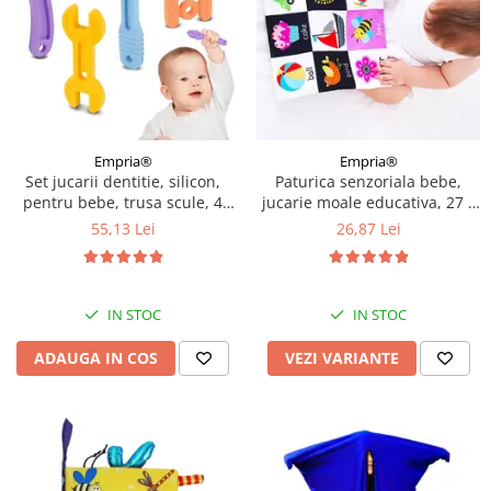
Empria®
Empria®
Set jucarii dentitie, silicon,
Paturica senzoriala bebe,
pentru bebe, trusa scule, 4
jucarie moale educativa, 27 x
piese, Empria
27 cm, Empria, Diverse
55,13 Lei
26,87 Lei
modele
IN STOC
IN STOC
ADAUGA IN COS
VEZI VARIANTE