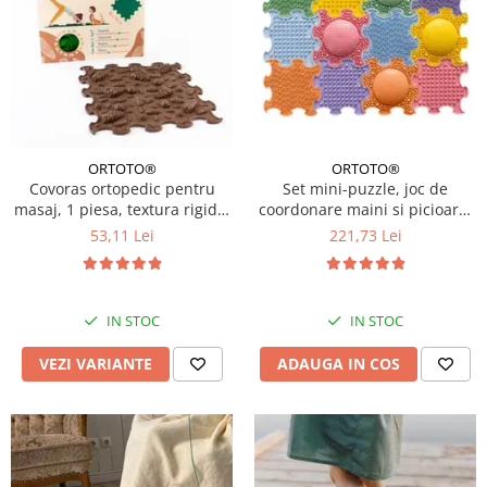
ORTOTO®
ORTOTO®
Covoras ortopedic pentru
Set mini-puzzle, joc de
masaj, 1 piesa, textura rigida,
coordonare maini si picioare,
model Pinecones, Diverse
12 piese, Multicolor
53,11 Lei
221,73 Lei
culori
IN STOC
IN STOC
VEZI VARIANTE
ADAUGA IN COS