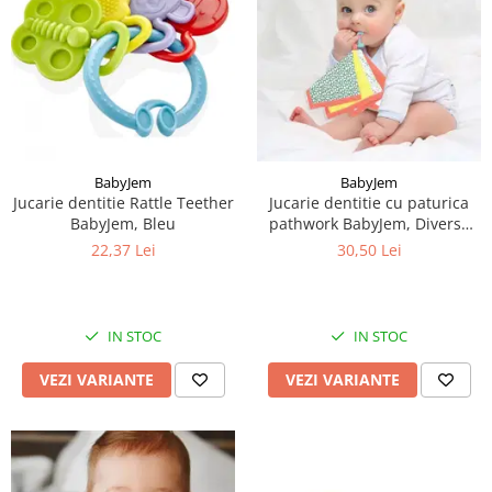
BabyJem
BabyJem
Jucarie dentitie Rattle Teether
Jucarie dentitie cu paturica
BabyJem, Bleu
pathwork BabyJem, Diverse
culori
22,37 Lei
30,50 Lei
IN STOC
IN STOC
VEZI VARIANTE
VEZI VARIANTE