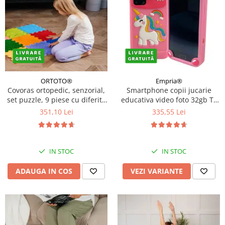
ORTOTO®
Empria®
Covoras ortopedic, senzorial,
Smartphone copii jucarie
set puzzle, 9 piese cu diferite
educativa video foto 32gb TF
texturi, Stimulative Rainbow
card rezolutie 480*800
351,10 Lei
335,55 Lei
display 10cm, Diverse culori
IN STOC
IN STOC
ADAUGA IN COS
VEZI VARIANTE