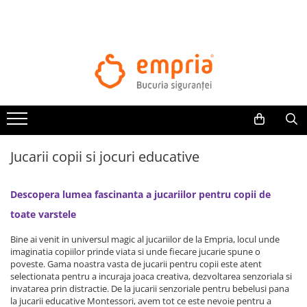
TOATE PRODUSELE
Protectii pat
Oferte Protectii Laterale Pat
Bariere protectie pentru pat
Aparatori laterale patut bebe
Jucarii copii si jocuri educative
Protectii mobilier
Banda protectie mobila copii
Descopera lumea fascinanta a jucariilor pentru copii de
Protectie colturi mobila copii
Sigurante pentru sertare si usi
toate varstele
Sigurante geamuri si usi glisante
Bine ai venit in universul magic al jucariilor de la Empria, locul unde
Kituri de siguranta pentru copii si
imaginatia copiilor prinde viata si unde fiecare jucarie spune o
bebelusi
poveste. Gama noastra vasta de jucarii pentru copii este atent
selectionata pentru a incuraja joaca creativa, dezvoltarea senzoriala si
invatarea prin distractie. De la jucarii senzoriale pentru bebelusi pana
Protectii casa
la jucarii educative Montessori, avem tot ce este nevoie pentru a