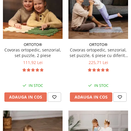
ORTOTO®
ORTOTO®
Covoras ortopedic, senzorial,
Covoras ortopedic, senzorial,
set puzzle, 2 piese
set puzzle, 6 piese cu diferite
texturi, ICE Relaxing Massage,
111,92 Lei
225,71 Lei
transparent
IN STOC
IN STOC
ADAUGA IN COS
ADAUGA IN COS