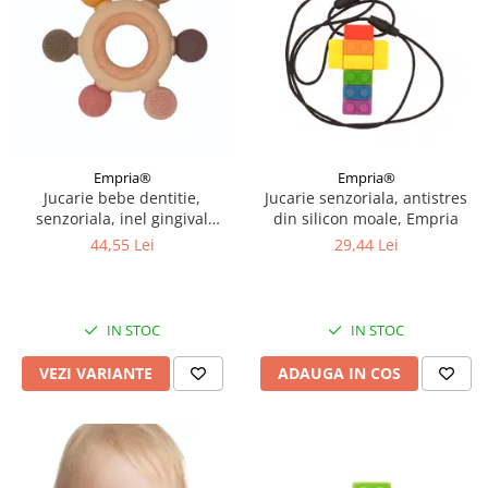
Empria®
Empria®
Jucarie bebe dentitie,
Jucarie senzoriala, antistres
senzoriala, inel gingival
din silicon moale, Empria
bebelusi, silicon, Empria,
44,55 Lei
29,44 Lei
Diverse modele
IN STOC
IN STOC
VEZI VARIANTE
ADAUGA IN COS