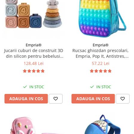
Empria®
Empria®
Jucarii cuburi de construit 3D
Rucsac ghiozdan prescolari,
din silicon pentru bebelusi,
Empria, Pop It, Antistres,
13 cuburi si discuri
Rainbow
128,48 Lei
57,22 Lei
conectabile, Empria
IN STOC
IN STOC
ADAUGA IN COS
ADAUGA IN COS