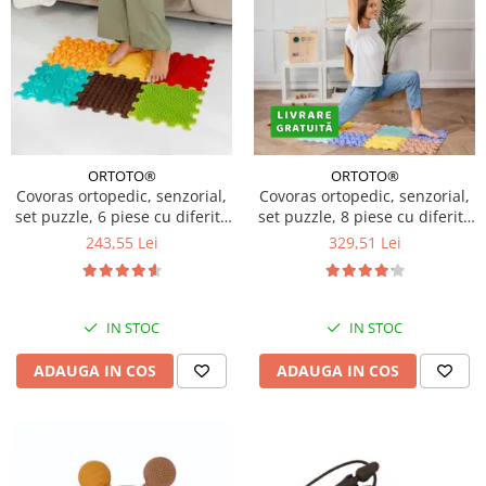
ORTOTO®
ORTOTO®
Covoras ortopedic, senzorial,
Covoras ortopedic, senzorial,
set puzzle, 6 piese cu diferite
set puzzle, 8 piese cu diferite
texturi, Sunshine Garden
texturi, Sensory&Calm Pastel
243,55 Lei
329,51 Lei
Set
IN STOC
IN STOC
ADAUGA IN COS
ADAUGA IN COS