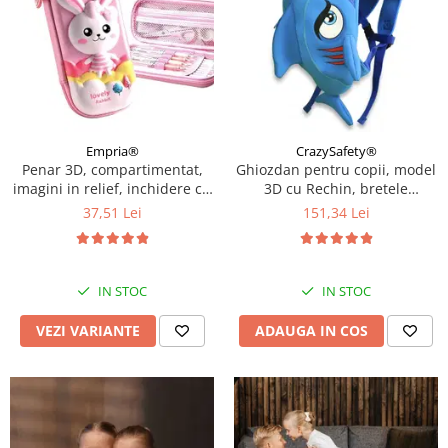
Empria®
CrazySafety®
Penar 3D, compartimentat,
Ghiozdan pentru copii, model
imagini in relief, inchidere cu
3D cu Rechin, bretele
fermoar, pentru scoala si
ajustabile, Bleu
37,51 Lei
151,34 Lei
gradinita, Empria, Diverse
modele
IN STOC
IN STOC
VEZI VARIANTE
ADAUGA IN COS