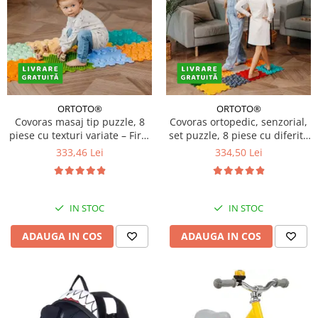
ORTOTO®
ORTOTO®
Covoras masaj tip puzzle, 8
Covoras ortopedic, senzorial,
piese cu texturi variate – First
set puzzle, 8 piese cu diferite
Steps
texturi, Marco Polo
333,46 Lei
334,50 Lei
IN STOC
IN STOC
ADAUGA IN COS
ADAUGA IN COS