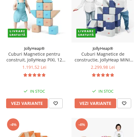
JollyHeap®
JollyHeap®
Cuburi Magnetice pentru
Cuburi Magnetice de
construit, JollyHeap PIXI, 12
constructie, JollyHeap MINI,
cuburi, Diverse Culori
24 cuburi, Diverse culori
1.191,52 Lei
2.299,98 Lei
IN STOC
IN STOC
VEZI VARIANTE
VEZI VARIANTE
-4%
-4%