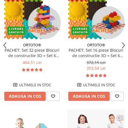
ORTOTO®
ORTOTO®
PACHET: Set 32 piese Blocuri
PACHET: Set 16 piese Blocuri
de constructie 3D + Set 6
de constructie 3D + Set 6
Covorase ortopedice si
Covorase tip puzzle
464,51 Lei
372,15 Lei
senzoriale, puzzle
353,54 Lei
ULTIMELE IN STOC
ULTIMELE IN STOC
ADAUGA IN COS
ADAUGA IN COS