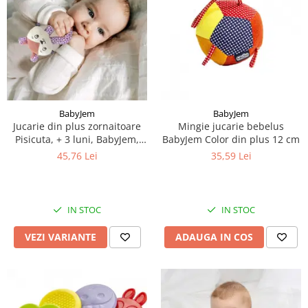
BabyJem
BabyJem
Jucarie din plus zornaitoare
Mingie jucarie bebelus
Pisicuta, + 3 luni, BabyJem,
BabyJem Color din plus 12 cm
Diverse culori
45,76 Lei
35,59 Lei
IN STOC
IN STOC
VEZI VARIANTE
ADAUGA IN COS