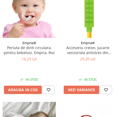
Empria®
Empria®
Periuta de dinti circulara,
Accesoriu creion, jucarie
pentru bebelusi, Empria, Roz
senzoriala antistres din
silicon moale, Empria, Diverse
16,23 Lei
25,20 Lei
culori
IN STOC
IN STOC
ADAUGA IN COS
VEZI VARIANTE