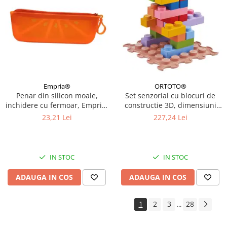
Empria®
ORTOTO®
Penar din silicon moale,
Set senzorial cu blocuri de
inchidere cu fermoar, Empria,
constructie 3D, dimensiuni
Portocaliu
mari, 32 piese
23,21 Lei
227,24 Lei
IN STOC
IN STOC
ADAUGA IN COS
ADAUGA IN COS
1
2
3
28
...