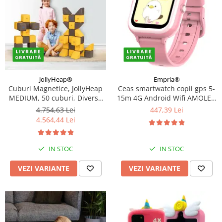
JollyHeap®
Empria®
Cuburi Magnetice, JollyHeap
Ceas smartwatch copii gps 5-
MEDIUM, 50 cuburi, Diverse
15m 4G Android Wifi AMOLED
culori
1.72in, Roz
4.754,63 Lei
447,39 Lei
4.564,44 Lei
IN STOC
IN STOC
VEZI VARIANTE
VEZI VARIANTE