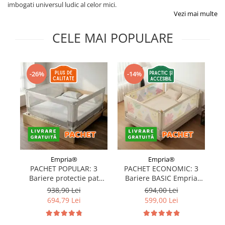
imbogati universul ludic al celor mici.
Protectii utile
Vezi mai multe
Poarta siguranta copii
Deflectoare pentru aer conditionat
CELE MAI POPULARE
Protectii exterior
Casti antifonice pentru copii si
-26%
-14%
bebelusi
Echipament protectie bicicleta si
ski
Accesorii auto copii
Haine & accesorii plaja
Haine plaja / inot
Empria®
Empria®
PACHET POPULAR: 3
PACHET ECONOMIC: 3
Ochelari de soare
Bariere protectie pat
Bariere BASIC Empria
Palarii protectie UV
copii, SELECT, 160x200
protectie pat 160X200 cm
pr
938,90 Lei
694,00 Lei
cm
+ bara stabilizatoare
Accesorii plaja
694,79 Lei
599,00 Lei
Puericultura mare