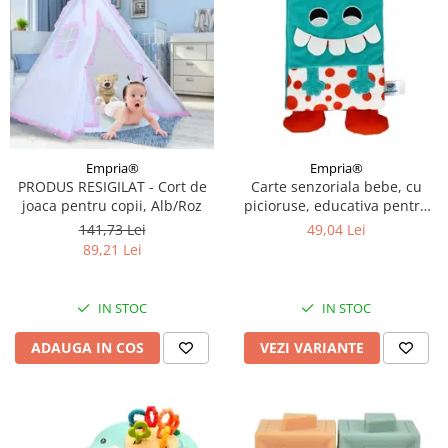
Empria®
Empria®
PRODUS RESIGILAT - Cort de
Carte senzoriala bebe, cu
joaca pentru copii, Alb/Roz
picioruse, educativa pentru
bebelusi, 18.5 x 15 x 3 cm,
141,73 Lei
49,04 Lei
Empria, Diverse modele
89,21 Lei
IN STOC
IN STOC
ADAUGA IN COS
VEZI VARIANTE