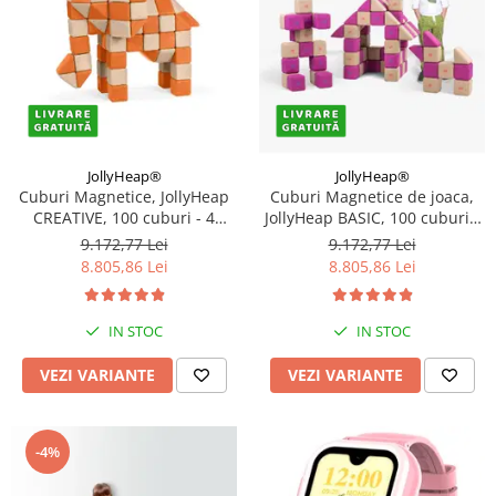
JollyHeap®
JollyHeap®
Cuburi Magnetice, JollyHeap
Cuburi Magnetice de joaca,
CREATIVE, 100 cuburi - 4
JollyHeap BASIC, 100 cuburi -
forme, Diverse culori
2 forme, Diverse culori
9.172,77 Lei
9.172,77 Lei
8.805,86 Lei
8.805,86 Lei
IN STOC
IN STOC
VEZI VARIANTE
VEZI VARIANTE
-4%