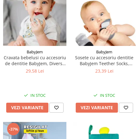
BabyJem
BabyJem
Cravata bebelusi cu accesoriu
Sosete cu accesoriu dentitie
de dentitie BabyJem, Diverse
BabyJem Teether Socks,
culori
Diverse culori
29,58 Lei
23,39 Lei
IN STOC
IN STOC
VEZI VARIANTE
VEZI VARIANTE
-37%