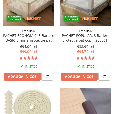
Empria®
Empria®
PACHET ECONOMIC: 3 Bariere
PACHET POPULAR: 3 Bariere
BASIC Empria protectie pat
protectie pat copii, SELECT,
180X200 cm + bara
180x200 cm
694,00 Lei
938,90 Lei
stabilizatoare
599,00 Lei
694,79 Lei
IN STOC
IN STOC
ADAUGA IN COS
ADAUGA IN COS