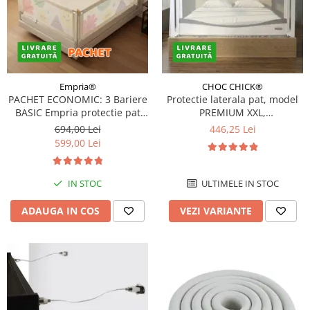
Empria®
CHOC CHICK®
PACHET ECONOMIC: 3 Bariere
Protectie laterala pat, model
BASIC Empria protectie pat
PREMIUM XXL,
140X200 cm + bara
interconectabila, reglabila si
694,00 Lei
446,25 Lei
stabilizatoare
culisanta, inaltime ajustabila
599,00 Lei
pana la 97 cm, Diverse
dimensiuni si culori
IN STOC
ULTIMELE IN STOC
ADAUGA IN COS
VEZI VARIANTE