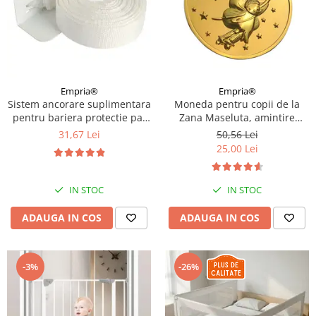
Empria®
Empria®
Sistem ancorare suplimentara
Moneda pentru copii de la
pentru bariera protectie pat
Zana Maseluta, amintire
copii
primul dintisor de lapte
31,67 Lei
50,56 Lei
pierdut, Empria
25,00 Lei
IN STOC
IN STOC
ADAUGA IN COS
ADAUGA IN COS
-3%
-26%