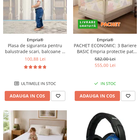
Empria®
Empria®
Plasa de siguranta pentru
PACHET ECONOMIC: 3 Bariere
balustrade scari, balcoane si
BASIC Empria protectie pat
terase, 300 x 78 cm, alb
160X200 cm
100,88 Lei
582,00 Lei
555,00 Lei
ULTIMELE IN STOC
IN STOC
ADAUGA IN COS
ADAUGA IN COS