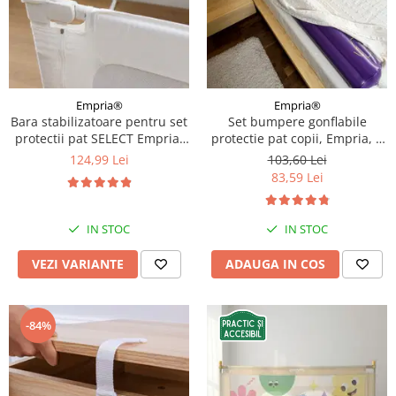
Empria®
Empria®
Bara stabilizatoare pentru set
Set bumpere gonflabile
protectii pat SELECT Empria,
protectie pat copii, Empria, 2
stabilizator metalic, Diverse
bucati, portabile, 120x20x15
124,99 Lei
103,60 Lei
dimensiuni
cm
83,59 Lei
IN STOC
IN STOC
VEZI VARIANTE
ADAUGA IN COS
-84%