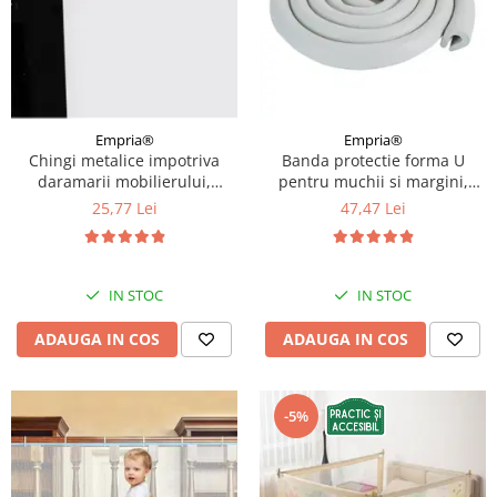
Empria®
Empria®
Chingi metalice impotriva
Banda protectie forma U
daramarii mobilierului,
pentru muchii si margini,
sisteme de prindere in
3.5x0.7x200 cm, Gri
25,77 Lei
47,47 Lei
perete, protectie cutremur,
Empria
IN STOC
IN STOC
ADAUGA IN COS
ADAUGA IN COS
-5%