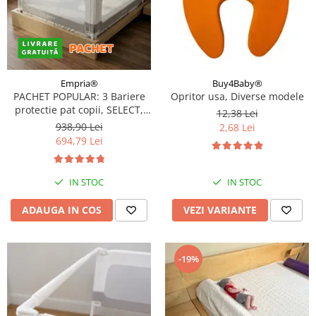
Empria®
Buy4Baby®
PACHET POPULAR: 3 Bariere
Opritor usa, Diverse modele
protectie pat copii, SELECT,
12,38 Lei
160x200 cm
938,90 Lei
2,68 Lei
694,79 Lei
IN STOC
IN STOC
ADAUGA IN COS
VEZI VARIANTE
-19%