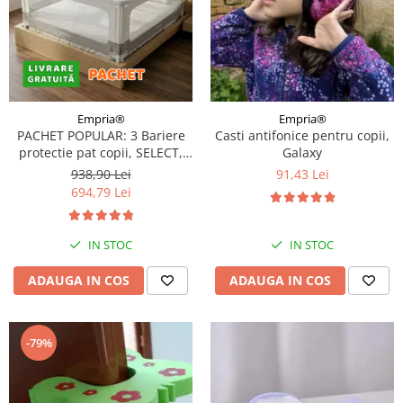
Empria®
Empria®
PACHET POPULAR: 3 Bariere
Casti antifonice pentru copii,
protectie pat copii, SELECT,
Galaxy
200x200 cm
938,90 Lei
91,43 Lei
694,79 Lei
IN STOC
IN STOC
ADAUGA IN COS
ADAUGA IN COS
-79%