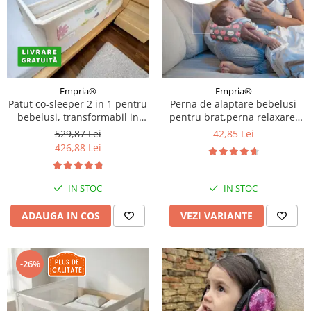
Empria®
Empria®
Patut co-sleeper 2 in 1 pentru
Perna de alaptare bebelusi
bebelusi, transformabil in
pentru brat,perna relaxare,
bariera pat copii, adaptabil si
Empria, 24x20x10 cm, Diverse
529,87 Lei
42,85 Lei
portabil, 97 × 44 × 40 cm / 185
modele
426,88 Lei
× 40 cm
IN STOC
IN STOC
ADAUGA IN COS
VEZI VARIANTE
-26%