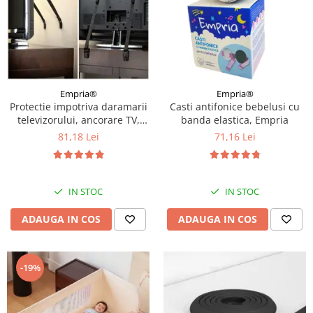
Empria®
Empria®
Protectie impotriva daramarii
Casti antifonice bebelusi cu
televizorului, ancorare TV,
banda elastica, Empria
protectie cutremur, chingi din
81,18 Lei
71,16 Lei
nailon si metal, Empria
IN STOC
IN STOC
ADAUGA IN COS
ADAUGA IN COS
-19%