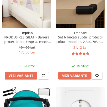
Empria®
Empria®
PRODUS RESIGILAT - Bariera
Set 6 bucati subtiri protectii
protectie pat Empria, model
colturi mobilier, 2.3x0.7x5 cm,
BASIC interconectabil, reglabil
Diverse culori
194,00 Lei
31,12 Lei
si culisant, inaltime ajustabila
175,00 Lei
pana la 94 cm, Diverse
dimensiuni
IN STOC
IN STOC
VEZI VARIANTE
VEZI VARIANTE