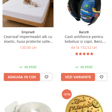
Empria®
Banz®
Cearceaf impermeabil alb cu
Casti antifonice pentru
elastic, husa protectie saltea
bebelusi si copii, Banz,
tip prosop, 160x200x40 cm
Bubzee, 3-36 luni, Diverse
120,00 Lei
de la 152,52 Lei
modele
IN STOC
IN STOC
ADAUGA IN COS
VEZI VARIANTE
-51%