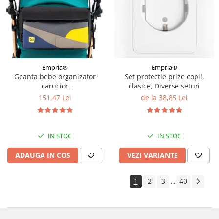
Empria®
Empria®
Geanta bebe organizator
Set protectie prize copii,
carucior
clasice, Diverse seturi
bebelusi, 36x21x11 cm
151,47 Lei
de la 38,85 Lei
IN STOC
IN STOC
ADAUGA IN COS
VEZI VARIANTE
1
2
3
40
...