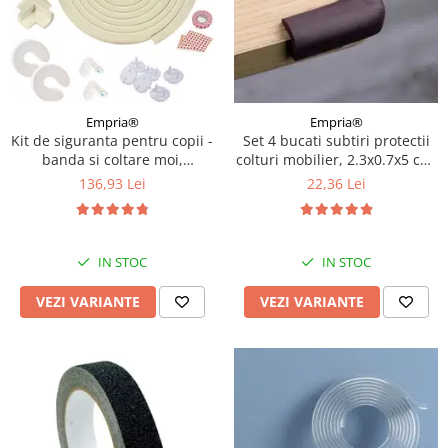
Empria®
Empria®
Kit de siguranta pentru copii -
Set 4 bucati subtiri protectii
banda si coltare moi,
colturi mobilier, 2.3x0.7x5 cm,
opritoare usa, sigurante
Diverse culori
136,93 Lei
22,36 Lei
sertar si priza, Diverse culori
IN STOC
IN STOC
VEZI VARIANTE
VEZI VARIANTE