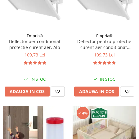
Protectii utile
Poarta siguranta copii
Deflectoare pentru aer conditionat
Protectii exterior
Empria®
Empria®
Deflector aer conditionat
Deflector pentru protectie
Casti antifonice pentru copii si
protectie curent aer, Alb
curent aer conditionat,
bebelusi
Empria, ajustabil pe 4
109,73 Lei
109,73 Lei
Echipament protectie bicicleta si
niveluri, retractabil, Alb
ski
Accesorii auto copii
IN STOC
IN STOC
Haine & accesorii plaja
ADAUGA IN COS
ADAUGA IN COS
Haine plaja / inot
Ochelari de soare
-14%
Palarii protectie UV
Accesorii plaja
Puericultura mare