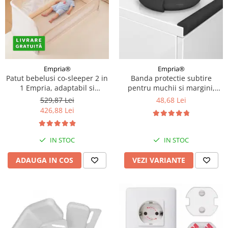
Empria®
Empria®
Patut bebelusi co-sleeper 2 in
Banda protectie subtire
1 Empria, adaptabil si
pentru muchii si margini,
portabil, transformabil in
2.3x0.9x200 cm, Diverse culori
529,87 Lei
48,68 Lei
bariera pat copii, dimensiune
426,88 Lei
patut 97 × 44 × 40 cm,
dimensiune bariera 185 × 40
cm, reglabil pe inaltime,
IN STOC
IN STOC
pliabil
ADAUGA IN COS
VEZI VARIANTE