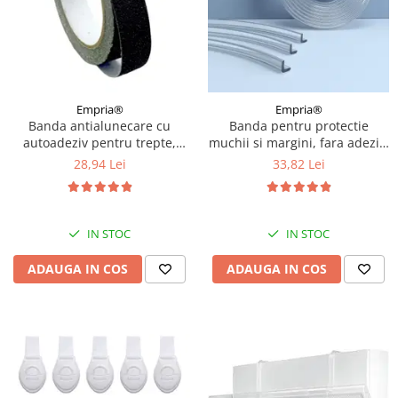
Empria®
Empria®
Banda antialunecare cu
Banda pentru protectie
autoadeziv pentru trepte,
muchii si margini, fara adeziv,
rezistenta la apa, PVC, Diverse
Empria, din silicon
28,94 Lei
33,82 Lei
dimensiuni
transparent, 1.2x0.5x200 cm
IN STOC
IN STOC
ADAUGA IN COS
ADAUGA IN COS