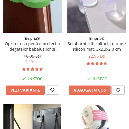
Empria®
Empria®
Opritor usa pentru protectia
Set 4 protectii colturi, rotunde
degetelor bebelusilor si
silicon mat, 3x2.3x2.0 cm
copiilor, previne inchiderea
10,05 Lei
22,96 Lei
usilor, Empria, Diverse
2,13 Lei
modele
IN STOC
IN STOC
VEZI VARIANTE
ADAUGA IN COS