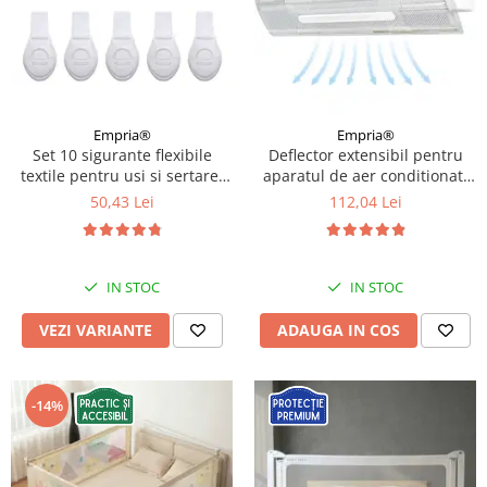
Empria®
Empria®
Set 10 sigurante flexibile
Deflector extensibil pentru
textile pentru usi si sertare,
aparatul de aer conditionat,
Empria, 20 cm, Diverse culori
Empria, Transparent
50,43 Lei
112,04 Lei
IN STOC
IN STOC
VEZI VARIANTE
ADAUGA IN COS
-14%