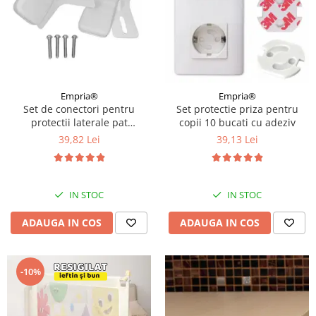
Empria®
Empria®
Set de conectori pentru
Set protectie priza pentru
protectii laterale pat
copii 10 bucati cu adeziv
PREMIUM XXL, 81-96 cm
39,82 Lei
39,13 Lei
IN STOC
IN STOC
ADAUGA IN COS
ADAUGA IN COS
-10%