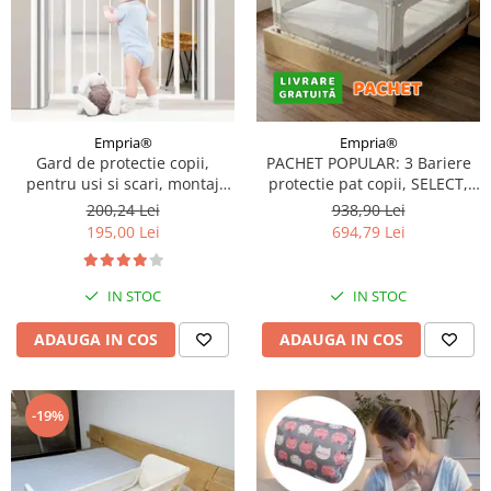
Empria®
Empria®
Gard de protectie copii,
PACHET POPULAR: 3 Bariere
pentru usi si scari, montaj
protectie pat copii, SELECT,
prin presiune, dimensiune
140x200 cm
200,24 Lei
938,90 Lei
reglabila 71-77 cm, Empria,
195,00 Lei
694,79 Lei
Alb
IN STOC
IN STOC
ADAUGA IN COS
ADAUGA IN COS
-19%