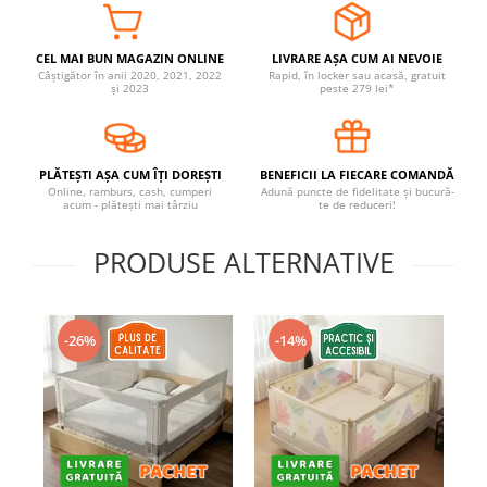
CEL MAI BUN MAGAZIN ONLINE
LIVRARE AȘA CUM AI NEVOIE
Câștigător în anii 2020, 2021, 2022
Rapid, în locker sau acasă, gratuit
și 2023
peste 279 lei*
PLĂTEȘTI AȘA CUM ÎȚI DOREȘTI
BENEFICII LA FIECARE COMANDĂ
Online, ramburs, cash, cumperi
Adună puncte de fidelitate și bucură-
acum - plătești mai târziu
te de reduceri!
PRODUSE ALTERNATIVE
-26%
-14%