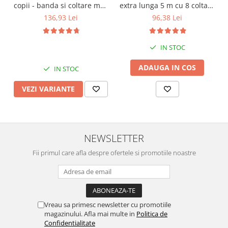
extra lunga 5 m cu 8 coltare
copii - banda si coltare moi,
incluse, 2.3x0.9x500 cm,
opritoare usa, sigurante
96,38 Lei
136,93 Lei
Diverse culori
sertar si priza, Diverse
culori
IN STOC
ADAUGA IN COS
IN STOC
VEZI VARIANTE
NEWSLETTER
Fii primul care afla despre ofertele si promotiile noastre
Vreau sa primesc newsletter cu promotiile
magazinului. Afla mai multe in
Politica de
Confidentialitate