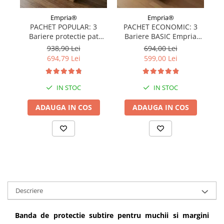
Empria®
Empria®
PACHET POPULAR: 3
PACHET ECONOMIC: 3
Bariere protectie pat
Bariere BASIC Empria
copii, SELECT, 160x200
protectie pat 160X200 cm
pr
938,90 Lei
694,00 Lei
cm
+ bara stabilizatoare
694,79 Lei
599,00 Lei
IN STOC
IN STOC
ADAUGA IN COS
ADAUGA IN COS
Descriere
Banda de protectie subtire pentru muchii si margini