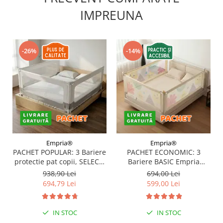
IMPREUNA
-26%
-14%
Empria®
Empria®
PACHET POPULAR: 3 Bariere
PACHET ECONOMIC: 3
protectie pat copii, SELECT,
Bariere BASIC Empria
160x200 cm
protectie pat 160X200 cm +
938,90 Lei
694,00 Lei
bara stabilizatoare
694,79 Lei
599,00 Lei
IN STOC
IN STOC