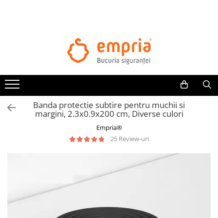
TOATE PRODUSELE
Protectii pat
Oferte Protectii Laterale Pat
Bariere protectie pentru pat
Aparatori laterale patut bebe
Banda protectie subtire pentru muchii si
Protectii mobilier
margini, 2.3x0.9x200 cm, Diverse culori
Banda protectie mobila copii
Empria®
Protectie colturi mobila copii
25 Review-uri
Sigurante pentru sertare si usi
Sigurante geamuri si usi glisante
Kituri de siguranta pentru copii si
bebelusi
Protectii casa