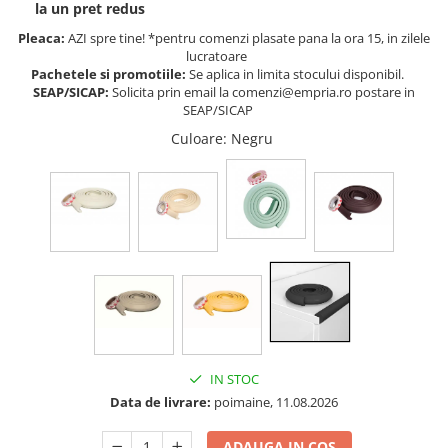
la un pret redus
Somnul bebelusului
Pleaca:
AZI spre tine! *pentru comenzi plasate pana la ora 15, in zilele
Carucioare si scaune auto
lucratoare
Pachetele si promotiile:
Se aplica in limita stocului disponibil.
Tarcuri copii / bebelusi
SEAP/SICAP:
Solicita prin email la comenzi@empria.ro postare in
Scaune masa
SEAP/SICAP
Culoare
: Negru
Ingrijire bebe si mama
Igiena si ingrijire bebelusi
Accesorii bebelusi / nou-nascuti
Perne si saltele bebelusi
Diversificare bebelusi
Baia bebelusului
Maternitate
Jucarii copii si jocuri educative
IN STOC
Jucarii dentitie
Data de livrare:
poimaine, 11.08.2026
Jocuri educative
Jucarii bebelusi
ADAUGA IN COS