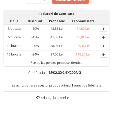
Covorase ortopedice senzoriale
Cuburi magnetice JollyHeap®
Reduceri de Cantitate
Rechizite scolare
De la
Discount
Pret
/ buc
Economisesti
LEGO
+
3
bucata
-10%
43,81 Lei
14,60 Lei
Stikere decorative si covoare
+
6
bucata
-15%
41,38 Lei
43,81 Lei
Stickere decorative
+
10
bucata
-20%
38,94 Lei
97,36 Lei
Covorase de joaca
+
15
bucata
-24%
37,00 Lei
175,25 Lei
Ingrijire adulti
*se aplica pentru produse identice
Siguranta animale companie
Cod Produs:
BPS2.3X0.9X200NG
Carduri Cadou
La achizitionarea acestui produs primiti
1
punct de fidelitate
Propuneri Cadou
Adauga la Favorite
Produse Sub 50 Lei
Resigilate