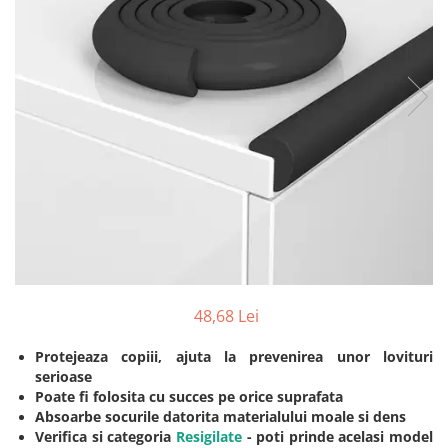
Protectii utile
Poarta siguranta copii
Deflectoare pentru aer conditionat
Protectii exterior
Casti antifonice pentru copii si
bebelusi
Echipament protectie bicicleta si
ski
Accesorii auto copii
Haine & accesorii plaja
48,68 Lei
Haine plaja / inot
Ochelari de soare
​​Protejeaza copiii, ajuta la prevenirea unor lovituri
Palarii protectie UV
serioase
Accesorii plaja
Poate fi folosita cu succes pe orice suprafata
Absoarbe socurile datorita materialului moale si dens
Verifica si categoria
Resigilate
- poti prinde acelasi model
Puericultura mare