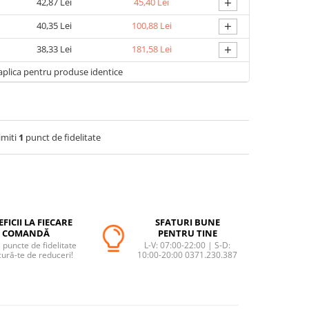
+
42,87 Lei
45,40 Lei
+
40,35 Lei
100,88 Lei
+
38,33 Lei
181,58 Lei
aplica pentru produse identice
imiti
1
punct de fidelitate
FICII LA FIECARE
SFATURI BUNE
COMANDĂ
PENTRU TINE
puncte de fidelitate
L-V: 07:00-22:00 | S-D:
cură-te de reduceri!
10:00-20:00 0371.230.387