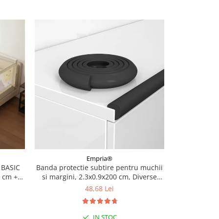
Empria®
 BASIC
Banda protectie subtire pentru muchii
Banda protec
0 cm +
si margini, 2.3x0.9x200 cm, Diverse
8x0.8x20
culori
48,68 Lei
IN STOC