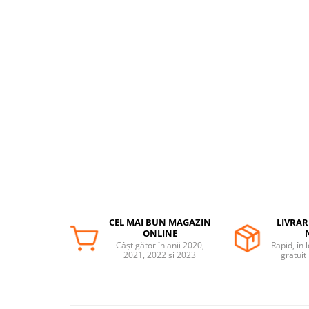
Somnul bebelusului
Carucioare si scaune auto
Tarcuri copii / bebelusi
Scaune masa
Ingrijire bebe si mama
Igiena si ingrijire bebelusi
Accesorii bebelusi / nou-nascuti
Perne si saltele bebelusi
Diversificare bebelusi
Baia bebelusului
Maternitate
CEL MAI BUN MAGAZIN
LIVRAR
ONLINE
Câștigător în anii 2020,
Rapid, în 
Jucarii copii si jocuri educative
2021, 2022 și 2023
gratuit
Jucarii dentitie
Jocuri educative
Jucarii bebelusi