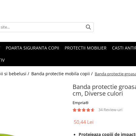
T
POARTA SIGURANTA COPII
PROTECTII MOBILIER
CASTI ANTI
IV
ii si bebelusi /
Banda protectie mobila copii /
Banda protectie groasa 
Banda protectie groasa
cm, Diverse culori
Empria®
34 Review-uri
50,44 Lei
​​Protejeaza copiii de impac