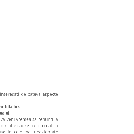
 interesati de cateva aspecte
mobila lor.
a ei.
 va veni vremea sa renunti la
 din alte cauze, iar cromatica
puse in cele mai neasteptate