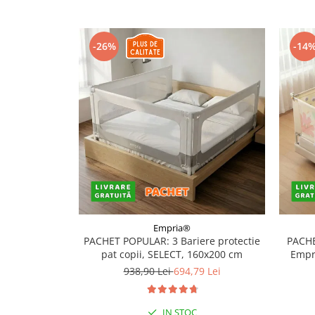
Covorase ortopedice senzoriale
Cuburi magnetice JollyHeap®
-26%
-14
Rechizite scolare
LEGO
Stikere decorative si covoare
Stickere decorative
Covorase de joaca
Ingrijire adulti
Siguranta animale companie
Carduri Cadou
Empria®
PACHET POPULAR: 3 Bariere protectie
PACHE
Propuneri Cadou
pat copii, SELECT, 160x200 cm
Empri
938,90 Lei
694,79 Lei
Produse Sub 50 Lei
Resigilate
IN STOC