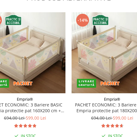
%
-14%
Empria®
Empria®
T ECONOMIC: 3 Bariere BASIC
PACHET ECONOMIC: 3 Bariere
a protectie pat 160X200 cm +
Empria protectie pat 180X20
bara stabilizatoare
bara stabilizatoare
694,00 Lei
599,00 Lei
694,00 Lei
599,00 Lei
IN STOC
IN STOC