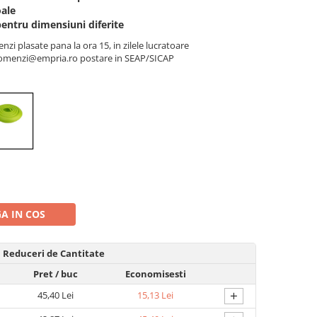
oale
pentru dimensiuni diferite
nzi plasate pana la ora 15, in zilele lucratoare
a comenzi@empria.ro postare in SEAP/SICAP
A IN COS
Reduceri de Cantitate
Pret
/ buc
Economisesti
+
45,40 Lei
15,13 Lei