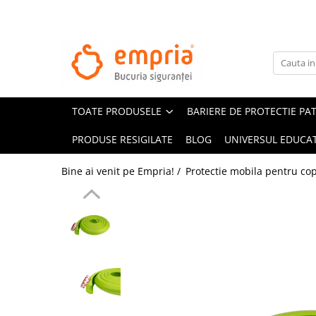
TOATE PRODUSELE
Protectii pat
Oferte Protectii Laterale Pat
TOATE PRODUSELE
BARIERE DE PROTECTIE PA
Bariere protectie pentru pat
Aparatori laterale patut bebe
PRODUSE RESIGILATE
BLOG
UNIVERSUL EDUCAT
Protectii mobilier
Bine ai venit pe Empria! /
Protectie mobila pentru cop
Banda protectie mobila copii
Protectie colturi mobila copii
Sigurante pentru sertare si usi
Sigurante geamuri si usi glisante
Kituri de siguranta pentru copii si
bebelusi
Protectii casa