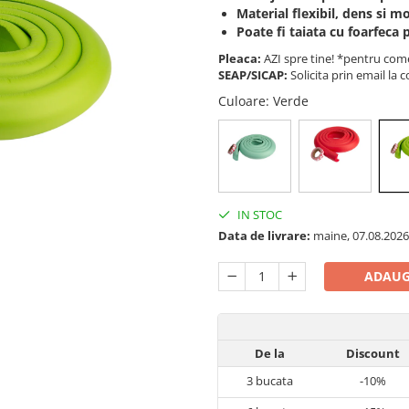
Material flexibil, dens si m
Poate fi taiata cu foarfeca 
Pleaca:
AZI spre tine! *pentru come
SEAP/SICAP:
Solicita prin email l
Culoare
: Verde
IN STOC
Data de livrare:
maine, 07.08.2026
ADAUG
De la
Discount
3
bucata
-10%