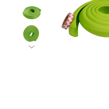
Protectii utile
Poarta siguranta copii
Deflectoare pentru aer conditionat
Protectii exterior
Casti antifonice pentru copii si
bebelusi
Echipament protectie bicicleta si
ski
Accesorii auto copii
Haine & accesorii plaja
Haine plaja / inot
Ochelari de soare
Palarii protectie UV
Accesorii plaja
Puericultura mare