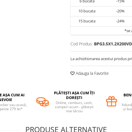
6
bucata
-15%
10
bucata
-20%
15
bucata
-24%
*se 
Cod Produs:
BPG3.5X1.2X200VD
La achizitionarea acestui produs pr
Adauga la Favorite
PLĂTEȘTI AȘA CUM ÎȚI
E AȘA CUM AI
BENE
DOREȘTI
NEVOIE
Online, ramburs, cash,
locker sau acasă,
Adună 
cumperi acum - plătești
 peste 279 lei*
și bu
mai târziu
PRODUSE ALTERNATIVE