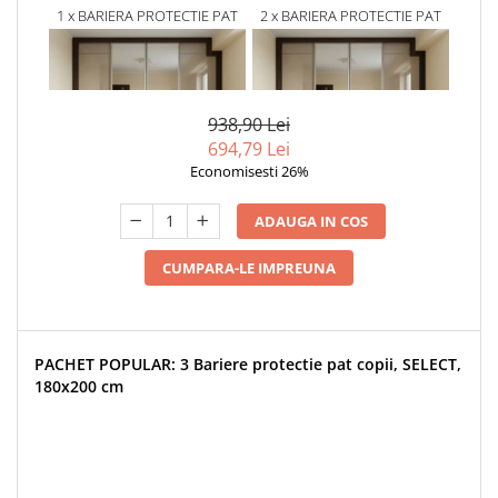
1 x BARIERA PROTECTIE PAT
2 x BARIERA PROTECTIE PAT
COPII, MODEL SELECT
COPII, MODEL SELECT
EMPRIA, INTERCONECTABILA,
EMPRIA, INTERCONECTABILA,
312,96 Lei
312,96 Lei
REGLABILA SI CULISANTA,
REGLABILA SI CULISANTA,
264,65
264,65
INALTIME AJUSTABILA PANA
INALTIME AJUSTABILA PANA
LA 88 CM, LUNGIME 160 CM
LA 88 CM, DIVERSE
938,90 Lei
DIMENSIUNI
694,79 Lei
Economisesti 26%
ADAUGA IN COS
CUMPARA-LE IMPREUNA
PACHET POPULAR: 3 Bariere protectie pat copii, SELECT,
180x200 cm