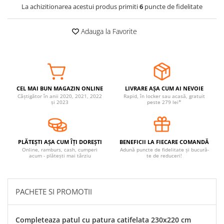
La achizitionarea acestui produs primiti
6
puncte de fidelitate
Covorase ortopedice senzoriale
Cuburi magnetice JollyHeap®
Adauga la Favorite
Rechizite scolare
LEGO
Stikere decorative si covoare
Stickere decorative
CEL MAI BUN MAGAZIN ONLINE
LIVRARE AȘA CUM AI NEVOIE
Covorase de joaca
Câștigător în anii 2020, 2021, 2022
Rapid, în locker sau acasă, gratuit
și 2023
peste 279 lei*
Ingrijire adulti
Siguranta animale companie
PLĂTEȘTI AȘA CUM ÎȚI DOREȘTI
BENEFICII LA FIECARE COMANDĂ
Online, ramburs, cash, cumperi
Adună puncte de fidelitate și bucură-
acum - plătești mai târziu
te de reduceri!
Carduri Cadou
Propuneri Cadou
PACHETE SI PROMOTII
Produse Sub 50 Lei
Resigilate
Completeaza patul cu patura catifelata 230x220 cm