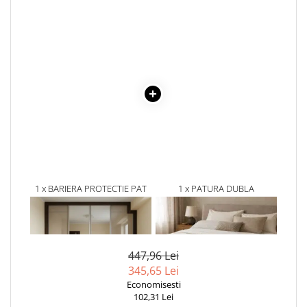
1 x BARIERA PROTECTIE PAT
1 x PATURA DUBLA
COPII, MODEL SELECT
CATIFELATA ECRU, MODEL
EMPRIA, INTERCONECTABILA,
RELIEFAT IMPLETIT, 230X220
312,96 Lei
135,00Lei
REGLABILA SI CULISANTA,
CM
264,65 Lei
81,00 Lei
INALTIME AJUSTABILA PANA
LA 88 CM, DIVERSE
447,96 Lei
DIMENSIUNI
345,65 Lei
Economisesti
102,31 Lei