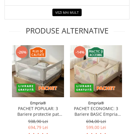
VEZI MAI MULT
PRODUSE ALTERNATIVE
-26%
-14%
Empria®
Empria®
PACHET POPULAR: 3
PACHET ECONOMIC: 3
Bariere protectie pat
Bariere BASIC Empria
copii, SELECT, 160x200
protectie pat 160X200 cm
pr
938,90 Lei
694,00 Lei
cm
+ bara stabilizatoare
694,79 Lei
599,00 Lei