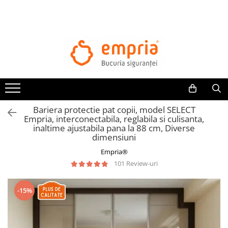
TOATE PRODUSELE
Protectii pat
Oferte Protectii Laterale Pat
Bariere protectie pentru pat
Aparatori laterale patut bebe
Bariera protectie pat copii, model SELECT
Protectii mobilier
Empria, interconectabila, reglabila si culisanta,
inaltime ajustabila pana la 88 cm, Diverse
Banda protectie mobila copii
dimensiuni
Protectie colturi mobila copii
Empria®
Sigurante pentru sertare si usi
101 Review-uri
Sigurante geamuri si usi glisante
Kituri de siguranta pentru copii si
-15%
bebelusi
Protectii casa