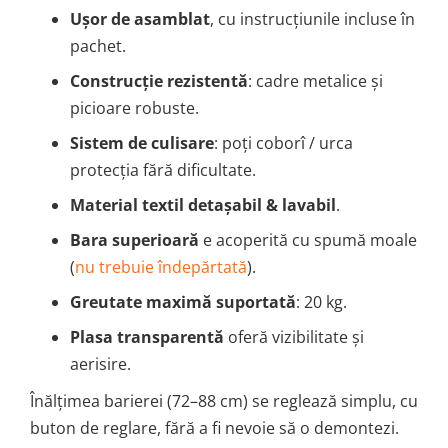
Ușor de asamblat
, cu instrucțiunile incluse în
pachet.
Construcție rezistentă
: cadre metalice și
picioare robuste.
Sistem de culisare
: poți coborî / urca
protecția fără dificultate.
Material textil detașabil & lavabil
.
Bara superioară
e acoperită cu spumă moale
(
nu trebuie îndepărtată
).
Greutate maximă suportată
: 20 kg.
Plasa transparentă
oferă vizibilitate și
aerisire.
Înălțimea barierei (72–88 cm) se reglează simplu, cu
buton de reglare, fără a fi nevoie să o demontezi.