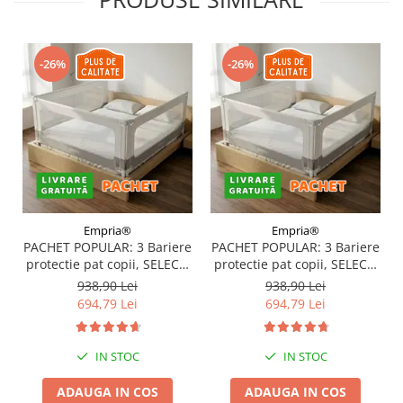
-26%
-26%
Empria®
Empria®
PACHET POPULAR: 3 Bariere
PACHET POPULAR: 3 Bariere
protectie pat copii, SELECT,
protectie pat copii, SELECT,
180x200 cm
160x200 cm
938,90 Lei
938,90 Lei
694,79 Lei
694,79 Lei
IN STOC
IN STOC
ADAUGA IN COS
ADAUGA IN COS