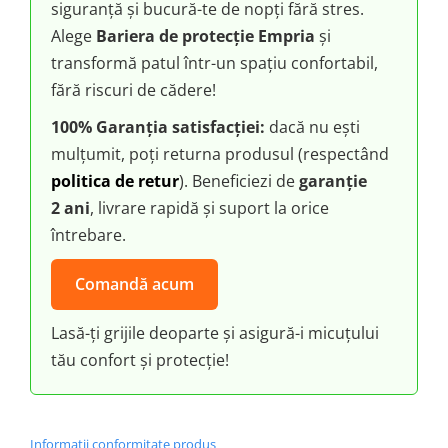
siguranță și bucură-te de nopți fără stres.
Alege
Bariera de protecție Empria
și
transformă patul într-un spațiu confortabil,
fără riscuri de cădere!
100% Garanția satisfacției:
dacă nu ești
mulțumit, poți returna produsul (respectând
politica de retur
). Beneficiezi de
garanție
2 ani
, livrare rapidă și suport la orice
întrebare.
Comandă acum
Lasă-ți grijile deoparte și asigură-i micuțului
tău confort și protecție!
Informatii conformitate produs