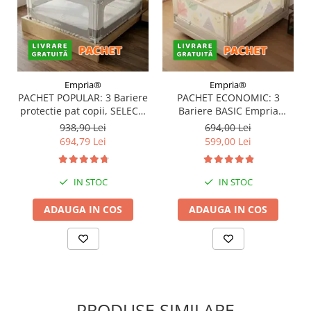
Empria®
Empria®
PACHET POPULAR: 3 Bariere
PACHET ECONOMIC: 3
protectie pat copii, SELECT,
Bariere BASIC Empria
160x200 cm
protectie pat 160X200 cm +
938,90 Lei
694,00 Lei
bara stabilizatoare
694,79 Lei
599,00 Lei
IN STOC
IN STOC
ADAUGA IN COS
ADAUGA IN COS
PRODUSE SIMILARE