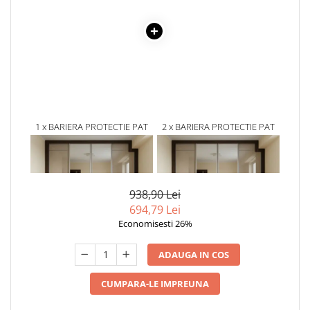
1 x BARIERA PROTECTIE PAT
2 x BARIERA PROTECTIE PAT
COPII, MODEL SELECT
COPII, MODEL SELECT
EMPRIA, INTERCONECTABILA,
EMPRIA, INTERCONECTABILA,
312,96 Lei
312,96 Lei
REGLABILA SI CULISANTA,
REGLABILA SI CULISANTA,
264,65
264,65
INALTIME AJUSTABILA PANA
INALTIME AJUSTABILA PANA
LA 88 CM, LUNGIME 180 CM
LA 88 CM, DIVERSE
938,90 Lei
DIMENSIUNI
694,79 Lei
Economisesti 26%
ADAUGA IN COS
CUMPARA-LE IMPREUNA