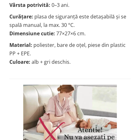
Vârsta potrivită:
0–3 ani.
Curățare:
plasa de siguranță este detașabilă și se
spală manual, la max. 30 °C.
Dimensiune cutie:
77×27×6 cm.
Material:
poliester, bare de oțel, piese din plastic
PP + EPE.
Culoare:
alb + gri deschis.