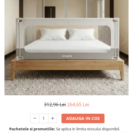
Protectii utile
Poarta siguranta copii
Deflectoare pentru aer conditionat
Protectii exterior
Casti antifonice pentru copii si
bebelusi
Echipament protectie bicicleta si
ski
Accesorii auto copii
Haine & accesorii plaja
Haine plaja / inot
Ochelari de soare
312,96 Lei
264,65 Lei
Palarii protectie UV
Accesorii plaja
ADAUGA IN COS
Pachetele si promotiile:
Se aplica in limita stocului disponibil.
Puericultura mare