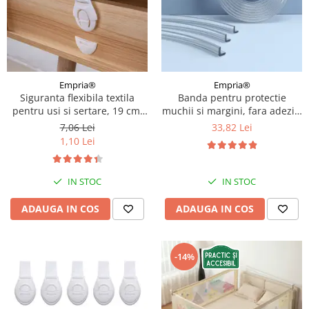
Empria®
Empria®
Siguranta flexibila textila
Banda pentru protectie
pentru usi si sertare, 19 cm,
muchii si margini, fara adeziv,
Alb, model Economic
Empria, din silicon
7,06 Lei
33,82 Lei
transparent, 1.2x0.5x200 cm
1,10 Lei
IN STOC
IN STOC
ADAUGA IN COS
ADAUGA IN COS
-14%