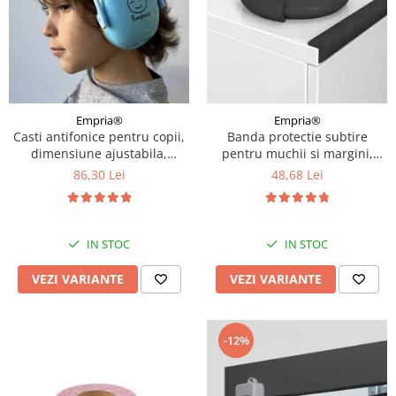
Empria®
Empria®
Casti antifonice pentru copii,
Banda protectie subtire
dimensiune ajustabila,
pentru muchii si margini,
Empria, Diverse culori
2.3x0.9x200 cm, Diverse culori
86,30 Lei
48,68 Lei
IN STOC
IN STOC
VEZI VARIANTE
VEZI VARIANTE
-12%