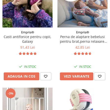
Empria®
Empria®
Casti antifonice pentru copii,
Perna de alaptare bebelusi
Galaxy
pentru brat,perna relaxare,
Empria, 24x20x10 cm, Diverse
91,43 Lei
42,85 Lei
modele
IN STOC
IN STOC
ADAUGA IN COS
VEZI VARIANTE
-3%