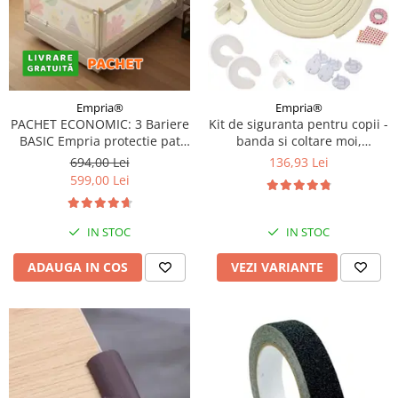
Empria®
Empria®
PACHET ECONOMIC: 3 Bariere
Kit de siguranta pentru copii -
BASIC Empria protectie pat
banda si coltare moi,
180X200 cm + bara
opritoare usa, sigurante
694,00 Lei
136,93 Lei
stabilizatoare
sertar si priza, Diverse culori
599,00 Lei
IN STOC
IN STOC
ADAUGA IN COS
VEZI VARIANTE