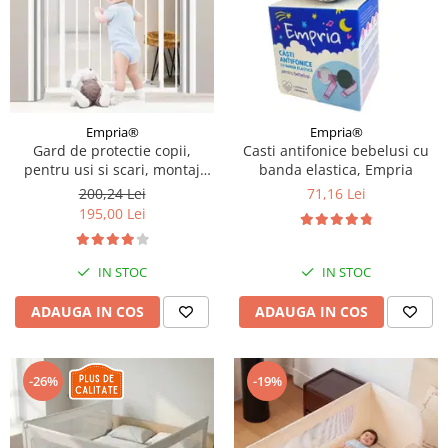
Empria®
Empria®
Gard de protectie copii,
Casti antifonice bebelusi cu
pentru usi si scari, montaj
banda elastica, Empria
prin presiune, dimensiune
200,24 Lei
71,16 Lei
reglabila 71-77 cm, Empria,
195,00 Lei
Alb
IN STOC
IN STOC
ADAUGA IN COS
ADAUGA IN COS
-26%
-19%