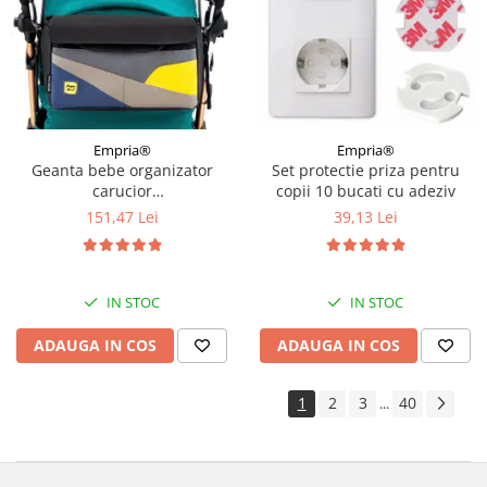
Empria®
Empria®
Geanta bebe organizator
Set protectie priza pentru
carucior
copii 10 bucati cu adeziv
bebelusi, 36x21x11 cm
151,47 Lei
39,13 Lei
IN STOC
IN STOC
ADAUGA IN COS
ADAUGA IN COS
1
2
3
40
...