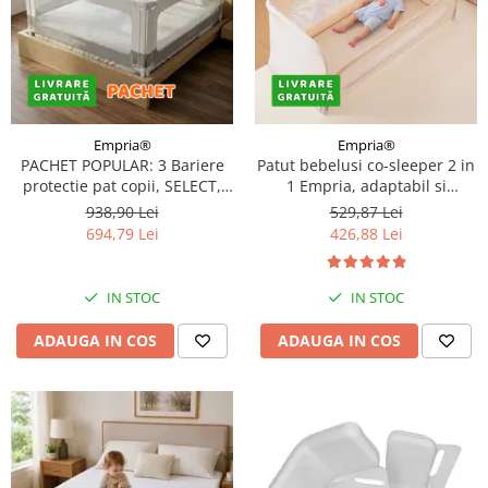
Empria®
Empria®
PACHET POPULAR: 3 Bariere
Patut bebelusi co-sleeper 2 in
protectie pat copii, SELECT,
1 Empria, adaptabil si
140x200 cm
portabil, transformabil in
938,90 Lei
529,87 Lei
bariera pat copii, dimensiune
694,79 Lei
426,88 Lei
patut 97 × 44 × 40 cm,
dimensiune bariera 185 × 40
cm, reglabil pe inaltime,
IN STOC
IN STOC
pliabil
ADAUGA IN COS
ADAUGA IN COS