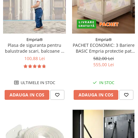
Empria®
Empria®
Plasa de siguranta pentru
PACHET ECONOMIC: 3 Bariere
balustrade scari, balcoane si
BASIC Empria protectie pat
terase, 300 x 78 cm, alb
160X200 cm
100,88 Lei
582,00 Lei
555,00 Lei
ULTIMELE IN STOC
IN STOC
ADAUGA IN COS
ADAUGA IN COS