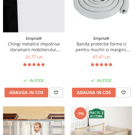
Empria®
Empria®
Chingi metalice impotriva
Banda protectie forma U
daramarii mobilierului,
pentru muchii si margini,
sisteme de prindere in
3.5x0.7x200 cm, Gri
25,77 Lei
47,47 Lei
perete, protectie cutremur,
Empria
IN STOC
IN STOC
ADAUGA IN COS
ADAUGA IN COS
-5%