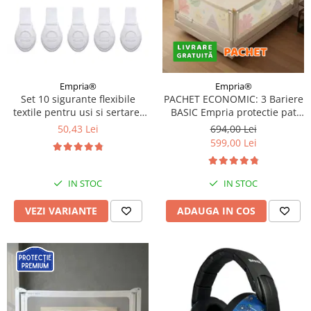
Empria®
Empria®
Set 10 sigurante flexibile
PACHET ECONOMIC: 3 Bariere
textile pentru usi si sertare,
BASIC Empria protectie pat
Empria, 20 cm, Diverse culori
140X200 cm + bara
50,43 Lei
694,00 Lei
stabilizatoare
599,00 Lei
IN STOC
IN STOC
VEZI VARIANTE
ADAUGA IN COS