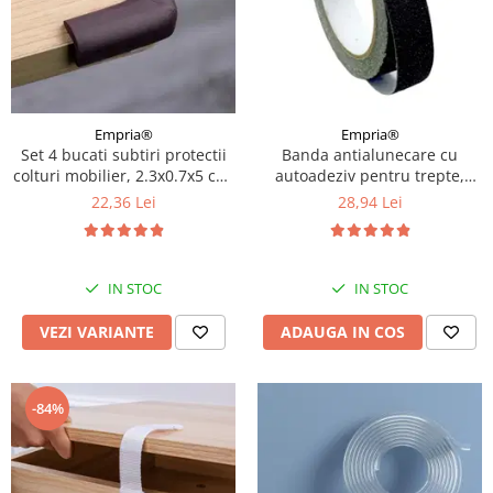
Empria®
Empria®
Set 4 bucati subtiri protectii
Banda antialunecare cu
colturi mobilier, 2.3x0.7x5 cm,
autoadeziv pentru trepte,
Diverse culori
rezistenta la apa, PVC, Diverse
22,36 Lei
28,94 Lei
dimensiuni
IN STOC
IN STOC
VEZI VARIANTE
ADAUGA IN COS
-84%