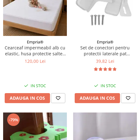
Empria®
Empria®
Cearceaf impermeabil alb cu
Set de conectori pentru
elastic, husa protectie saltea
protectii laterale pat
tip prosop, 160x200x40 cm
PREMIUM XXL, 81-96 cm
120,00 Lei
39,82 Lei
IN STOC
IN STOC
ADAUGA IN COS
ADAUGA IN COS
-79%