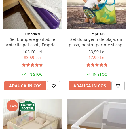
Empria®
Empria®
Set bumpere gonflabile
Set doua genti de plaja, din
protectie pat copii, Empria, 2
plasa, pentru parinte si copil
bucati, portabile, 120x20x15
103,60 Lei
53,59 Lei
cm
83,59 Lei
17,99 Lei
IN STOC
IN STOC
ADAUGA IN COS
ADAUGA IN COS
-14%