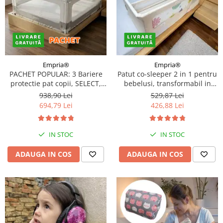
Empria®
Empria®
PACHET POPULAR: 3 Bariere
Patut co-sleeper 2 in 1 pentru
protectie pat copii, SELECT,
bebelusi, transformabil in
200x200 cm
bariera pat copii, adaptabil si
938,90 Lei
529,87 Lei
portabil, 97 × 44 × 40 cm / 185
694,79 Lei
426,88 Lei
× 40 cm
IN STOC
IN STOC
ADAUGA IN COS
ADAUGA IN COS