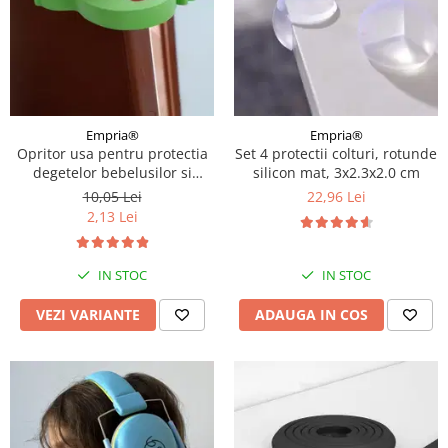
Empria®
Empria®
Opritor usa pentru protectia
Set 4 protectii colturi, rotunde
degetelor bebelusilor si
silicon mat, 3x2.3x2.0 cm
copiilor, previne inchiderea
10,05 Lei
22,96 Lei
usilor, Empria, Diverse
2,13 Lei
modele
IN STOC
IN STOC
VEZI VARIANTE
ADAUGA IN COS