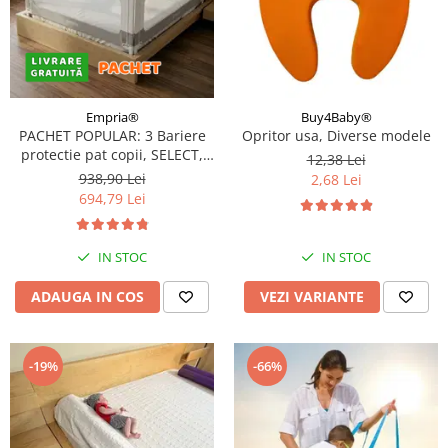
Covorase ortopedice senzoriale
Cuburi magnetice JollyHeap®
Rechizite scolare
LEGO
Empria®
Buy4Baby®
Stikere decorative si covoare
PACHET POPULAR: 3 Bariere
Opritor usa, Diverse modele
protectie pat copii, SELECT,
12,38 Lei
Stickere decorative
160x200 cm
938,90 Lei
2,68 Lei
Covorase de joaca
694,79 Lei
Ingrijire adulti
IN STOC
IN STOC
Siguranta animale companie
ADAUGA IN COS
VEZI VARIANTE
Carduri Cadou
Propuneri Cadou
-19%
-66%
Produse Sub 50 Lei
Resigilate