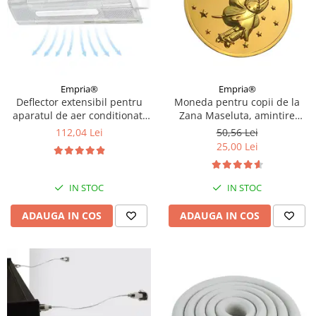
Empria®
Empria®
Deflector extensibil pentru
Moneda pentru copii de la
aparatul de aer conditionat,
Zana Maseluta, amintire
Empria, Transparent
primul dintisor de lapte
112,04 Lei
50,56 Lei
pierdut, Empria
25,00 Lei
IN STOC
IN STOC
ADAUGA IN COS
ADAUGA IN COS