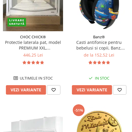
CHOC CHICK®
Banz®
Protectie laterala pat, model
Casti antifonice pentru
PREMIUM XXL,
bebelusi si copii, Banz,
interconectabila, reglabila si
Bubzee, 3-36 luni, Diverse
446,25 Lei
de la 152,52 Lei
culisanta, inaltime ajustabila
modele
pana la 97 cm, Diverse
dimensiuni si culori
ULTIMELE IN STOC
IN STOC
VEZI VARIANTE
VEZI VARIANTE
-51%