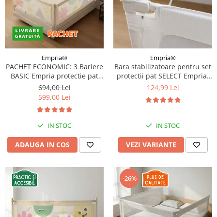
Empria®
Empria®
PACHET ECONOMIC: 3 Bariere
Bara stabilizatoare pentru set
BASIC Empria protectie pat
protectii pat SELECT Empria,
160X200 cm + bara
stabilizator metalic, Diverse
694,00 Lei
124,99 Lei
stabilizatoare
dimensiuni
599,00 Lei
IN STOC
IN STOC
ADAUGA IN COS
VEZI VARIANTE
-26%