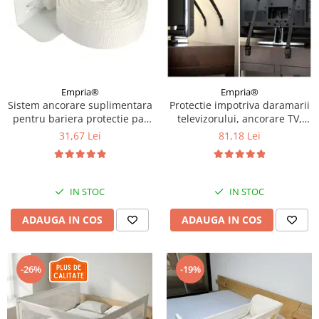
Empria®
Empria®
Sistem ancorare suplimentara
Protectie impotriva daramarii
pentru bariera protectie pat
televizorului, ancorare TV,
copii
protectie cutremur, chingi din
31,67 Lei
81,18 Lei
nailon si metal, Empria
IN STOC
IN STOC
ADAUGA IN COS
ADAUGA IN COS
-26%
-19%