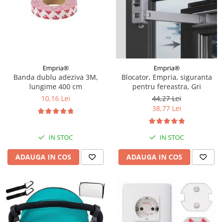
Empria®
Empria®
Banda dublu adeziva 3M,
Blocator, Empria, siguranta
lungime 400 cm
pentru fereastra, Gri
10,16 Lei
44,27 Lei
38,77 Lei
IN STOC
IN STOC
ADAUGA IN COS
ADAUGA IN COS