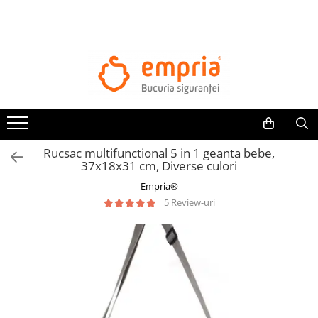
TOATE PRODUSELE
Protectii pat
Oferte Protectii Laterale Pat
Bariere protectie pentru pat
Aparatori laterale patut bebe
Rucsac multifunctional 5 in 1 geanta bebe,
Protectii mobilier
37x18x31 cm, Diverse culori
Banda protectie mobila copii
Empria®
Protectie colturi mobila copii
5 Review-uri
Sigurante pentru sertare si usi
Sigurante geamuri si usi glisante
Kituri de siguranta pentru copii si
bebelusi
Protectii casa