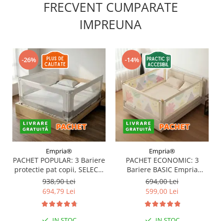
FRECVENT CUMPARATE
IMPREUNA
-26%
-14%
Empria®
Empria®
PACHET POPULAR: 3 Bariere
PACHET ECONOMIC: 3
protectie pat copii, SELECT,
Bariere BASIC Empria
160x200 cm
protectie pat 160X200 cm +
938,90 Lei
694,00 Lei
bara stabilizatoare
694,79 Lei
599,00 Lei
IN STOC
IN STOC