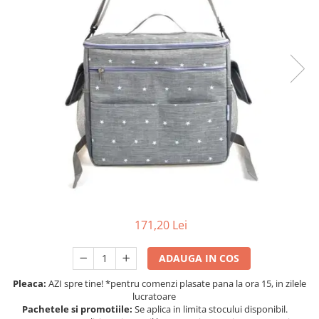
Protectii utile
Poarta siguranta copii
Deflectoare pentru aer conditionat
Protectii exterior
Casti antifonice pentru copii si
bebelusi
Echipament protectie bicicleta si
ski
Accesorii auto copii
Haine & accesorii plaja
171,20 Lei
Haine plaja / inot
Ochelari de soare
ADAUGA IN COS
Palarii protectie UV
Accesorii plaja
Pleaca:
AZI spre tine! *pentru comenzi plasate pana la ora 15, in zilele
lucratoare
Pachetele si promotiile:
Se aplica in limita stocului disponibil.
Puericultura mare