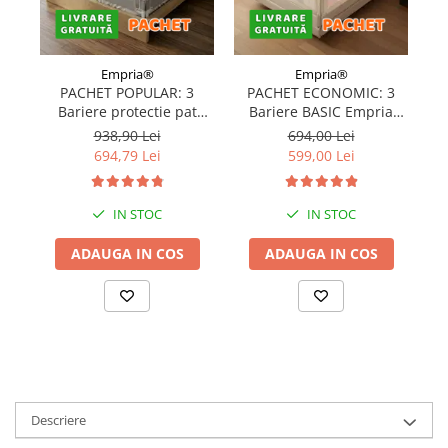
Empria®
Empria®
PACHET POPULAR: 3
PACHET ECONOMIC: 3
Bariere protectie pat
Bariere BASIC Empria
copii, SELECT, 160x200
protectie pat 160X200 cm
pr
938,90 Lei
694,00 Lei
cm
+ bara stabilizatoare
694,79 Lei
599,00 Lei
IN STOC
IN STOC
ADAUGA IN COS
ADAUGA IN COS
Descriere