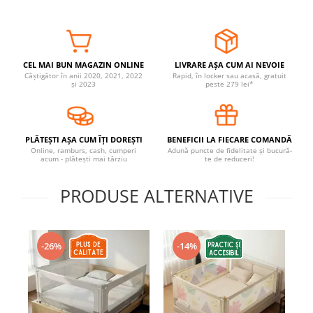
Covorase ortopedice senzoriale
Cuburi magnetice JollyHeap®
Rechizite scolare
CEL MAI BUN MAGAZIN ONLINE
LIVRARE AȘA CUM AI NEVOIE
LEGO
Câștigător în anii 2020, 2021, 2022
Rapid, în locker sau acasă, gratuit
și 2023
peste 279 lei*
Stikere decorative si covoare
Stickere decorative
Covorase de joaca
PLĂTEȘTI AȘA CUM ÎȚI DOREȘTI
BENEFICII LA FIECARE COMANDĂ
Online, ramburs, cash, cumperi
Adună puncte de fidelitate și bucură-
acum - plătești mai târziu
te de reduceri!
Ingrijire adulti
Siguranta animale companie
PRODUSE ALTERNATIVE
Carduri Cadou
-26%
-14%
Propuneri Cadou
Produse Sub 50 Lei
Resigilate