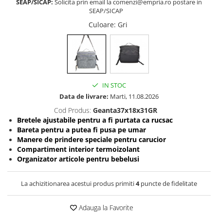
SEAP/SICAP:
Solicita prin email la comenzi@empria.ro postare in
SEAP/SICAP
Somnul bebelusului
Carucioare si scaune auto
Culoare
: Gri
Tarcuri copii / bebelusi
Scaune masa
Ingrijire bebe si mama
IN STOC
Igiena si ingrijire bebelusi
Data de livrare:
Marti, 11.08.2026
Accesorii bebelusi / nou-nascuti
Cod Produs:
Geanta37x18x31GR
Perne si saltele bebelusi
Bretele ajustabile pentru a fi purtata ca rucsac
Diversificare bebelusi
Bareta pentru a putea fi pusa pe umar
Baia bebelusului
Manere de prindere speciale pentru carucior
Compartiment interior termoizolant
Maternitate
Organizator articole pentru bebelusi
Jucarii copii si jocuri educative
La achizitionarea acestui produs primiti
4
puncte de fidelitate
Jucarii dentitie
Jocuri educative
Adauga la Favorite
Jucarii bebelusi