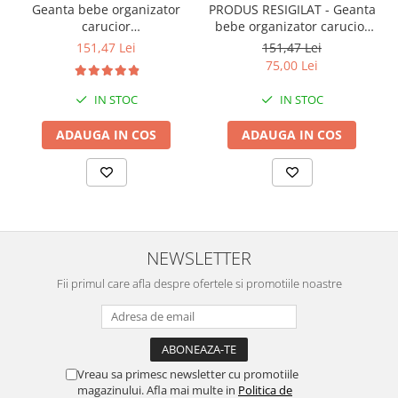
Geanta bebe organizator
PRODUS RESIGILAT - Geanta
carucior
bebe organizator carucior
bebelusi, 36x21x11 cm
bebelusi, 36x21x11 cm
151,47 Lei
151,47 Lei
75,00 Lei
IN STOC
IN STOC
ADAUGA IN COS
ADAUGA IN COS
NEWSLETTER
Fii primul care afla despre ofertele si promotiile noastre
Vreau sa primesc newsletter cu promotiile
magazinului. Afla mai multe in
Politica de