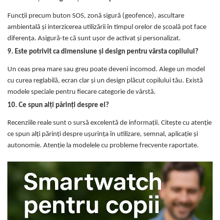
Funcții precum buton SOS, zonă sigură (geofence), ascultare
ambientală și interzicerea utilizării în timpul orelor de școală pot face
diferența. Asigură-te că sunt ușor de activat și personalizat.
9. Este potrivit ca dimensiune și design pentru vârsta copilului?
Un ceas prea mare sau greu poate deveni incomod. Alege un model
cu curea reglabilă, ecran clar și un design plăcut copilului tău. Există
modele speciale pentru fiecare categorie de vârstă.
10. Ce spun alți părinți despre el?
Recenziile reale sunt o sursă excelentă de informații. Citește cu atenție
ce spun alți părinți despre ușurința în utilizare, semnal, aplicație și
autonomie. Atenție la modelele cu probleme frecvente raportate.