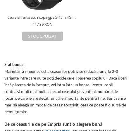
Ceas smartwatch copii gps 5-15m 4G Android Wifi AMOLED 1.78in, Diverse culori
447.39 RON
STOC EPUIZAT
Sfat bonus
!
Mai întâi fă singur selecția ceasurilor potrivite și dacă ajungi la 2-3
variante între care nu te poți decide cere-i părerea copilului. Dacă îi ceri
însă părerea de la început, vei intra într-un impas. Pentru copii
contează mult mai mult aspectul ceasului și eventual, numărul de
jocuri pe care le are decât funcțiile importante pentru tine. Sunt șanse
mari să aleagă un model de ceas nepotrivit, ceea ce poate fi o sursă de
nemulțumire.
De ce ceasurile de pe Empria sunt o alegere bună