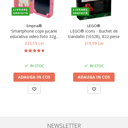
Empria®
LEGO®
Smartphone copii jucarie
LEGO® Icons - Buchet de
educativa video foto 32gb
trandafiri (10328), 822 piese
TF card rezolutie 480*800
335,55 Lei
319,99 Lei
display 10cm, Diverse culori
IN STOC
IN STOC
ADAUGA IN COS
ADAUGA IN COS
NEWSLETTER