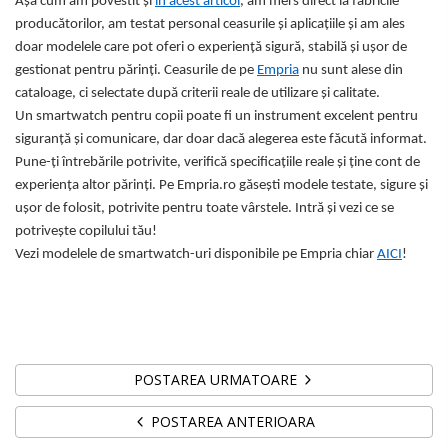
Așa cum am povestit și
în acest articol
, am mers direct la fabricile
producătorilor, am testat personal ceasurile și aplicațiile și am ales
doar modelele care pot oferi o experiență sigură, stabilă și ușor de
gestionat pentru părinți. Ceasurile de pe
Empria
nu sunt alese din
cataloage, ci selectate după criterii reale de utilizare și calitate.
Un smartwatch pentru copii poate fi un instrument excelent pentru
siguranță și comunicare, dar doar dacă alegerea este făcută informat.
Pune-ți întrebările potrivite, verifică specificațiile reale și ține cont de
experiența altor părinți. Pe Empria.ro găsești modele testate, sigure și
ușor de folosit, potrivite pentru toate vârstele. Intră și vezi ce se
potrivește copilului tău!
Vezi modelele de smartwatch-uri disponibile pe Empria chiar
AICI
!
POSTAREA URMATOARE
POSTAREA ANTERIOARA