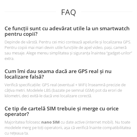
FAQ
Ce funcții sunt cu adevărat utile la un smartwatch
pentru copii?
Depinde de vârstă. Pentru cei mici contează apelurile și localizarea GPS.
Pentru copiii mai mari devin utile funcțiile de apel video, pași, cameră
sau mesaje. Alege mereu simplitatea și siguranța înaintea “gadget-urilor”
extra.
Cum îmi dau seama dacă are GPS real și nu
localizare falsă?
Verifică specificațiile: GPS real (eventual + WiFi) înseamnă precizie de
câțiva metri. Modelele LBS (bazate pe semnal GSM) pot da erori de
kilometri, deci evită-le dacă vrei localizare corectă.
Ce tip de cartelă SIM trebuie și merge cu orice
operator?
Majoritatea folosesc
nano SIM
cu date active (internet mobil). Nu toate
modelele merg pe toți operatorii, așa că verifică înainte compatibilitatea
cu rețeaua ta.