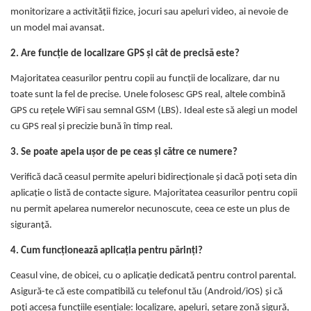
monitorizare a activității fizice, jocuri sau apeluri video, ai nevoie de
un model mai avansat.
2. Are funcție de localizare GPS și cât de precisă este?
Majoritatea ceasurilor pentru copii au funcții de localizare, dar nu
toate sunt la fel de precise. Unele folosesc GPS real, altele combină
GPS cu rețele WiFi sau semnal GSM (LBS). Ideal este să alegi un model
cu GPS real și precizie bună în timp real.
3. Se poate apela ușor de pe ceas și către ce numere?
Verifică dacă ceasul permite apeluri bidirecționale și dacă poți seta din
aplicație o listă de contacte sigure. Majoritatea ceasurilor pentru copii
nu permit apelarea numerelor necunoscute, ceea ce este un plus de
siguranță.
4. Cum funcționează aplicația pentru părinți?
Ceasul vine, de obicei, cu o aplicație dedicată pentru control parental.
Asigură-te că este compatibilă cu telefonul tău (Android/iOS) și că
poți accesa funcțiile esențiale: localizare, apeluri, setare zonă sigură,