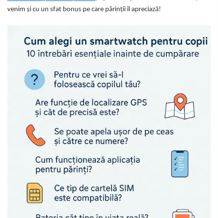
Somnul bebelusului
venim și cu un sfat bonus pe care părinții îl apreciază!
Carucioare si scaune auto
Tarcuri copii / bebelusi
Scaune masa
Ingrijire bebe si mama
Igiena si ingrijire bebelusi
Accesorii bebelusi / nou-nascuti
Perne si saltele bebelusi
Diversificare bebelusi
Baia bebelusului
Maternitate
Jucarii copii si jocuri educative
Jucarii dentitie
Jocuri educative
Jucarii bebelusi