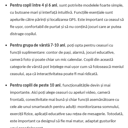
Pentru copii între 4 și 6 ani
, sunt potrivite modelele foarte simple,
cu butoane mari și interfață intuitivă. Funcțiile esențiale sunt
apelurile către părinți și localizarea GPS. Este important ca ceasul să
fie ușor, confortabil de purtat și să nu conțină jocuri care ar putea
distrage copilul.
Pentru grupa de vârstă 7-10 ani
, poți opta pentru ceasuri cu
funcții suplimentare: contor de pași, alarmă, jocuri educative,
cameră foto și poate chiar un mic calendar. Copiii din această
categorie de vârstă pot înțelege mai ușor cum să folosească meniul
ceasului, așa că interactivitatea poate fi mai ridicată.
Pentru copiii de peste 10 ani
, funcționalitățile devin și mai
importante. Aici poți alege ceasuri cu apeluri video, cameră
frontală, conectivitate mai bună și chiar funcții asemănătoare cu
cele ale unui smartwatch pentru adulți: monitorizarea somnului,
exerciții fizice, aplicații educative sau rețea de mesagerie. Totodată,
este important ca designul să fie mai matur, adaptat gusturilor