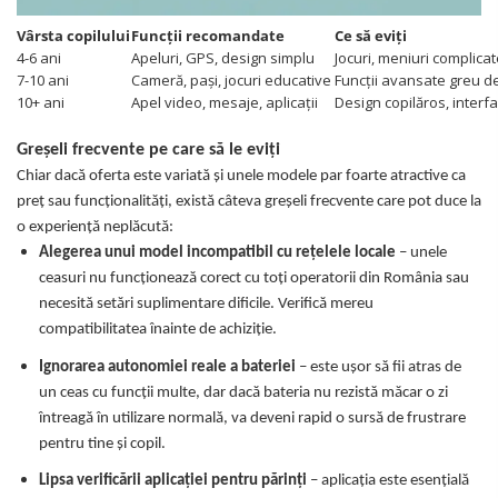
Vârsta copilului
Funcții recomandate
Ce să eviți
4-6 ani
Apeluri, GPS, design simplu
Jocuri, meniuri complica
7-10 ani
Cameră, pași, jocuri educative
Funcții avansate greu d
10+ ani
Apel video, mesaje, aplicații
Design copilăros, interfa
Greșeli frecvente pe care să le eviți
Chiar dacă oferta este variată și unele modele par foarte atractive ca
preț sau funcționalități, există câteva greșeli frecvente care pot duce la
o experiență neplăcută:
Alegerea unui model incompatibil cu rețelele locale
– unele
ceasuri nu funcționează corect cu toți operatorii din România sau
necesită setări suplimentare dificile. Verifică mereu
compatibilitatea înainte de achiziție.
Ignorarea autonomiei reale a bateriei
– este ușor să fii atras de
un ceas cu funcții multe, dar dacă bateria nu rezistă măcar o zi
întreagă în utilizare normală, va deveni rapid o sursă de frustrare
pentru tine și copil.
Lipsa verificării aplicației pentru părinți
– aplicația este esențială