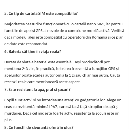
5. Ce tip de cartelă SIM este compatibilă?
Majoritatea ceasurilor funcționează cu o cartelă nano SIM, iar pentru
funcțiile de apel și GPS ai nevoie de o conexiune mobilă activă. Verifică
dacă modelul ales este compatibil cu operatorii din România și ce plan
de date este recomandat.
6. Bateria cât ține în viața reală?
Durata de viață a bateriei este esențială. Deși producătorii pot
menționa 2-3 zile, în practică, folosirea frecventă a funcțiilor GPS și
apelurilor poate scădea autonomia la 1 zi sau chiar mai puțin. Caută
recenzii reale care menționează acest aspect.
7. Este rezistent la apă, praf și șocuri?
Copiii sunt activi și nu întotdeauna atenți cu gadgeturile lor. Alege un
ceas cu rezistență minimă IP67, care să facă față stropilor de apă și
murdăriei. Dacă cel mic este foarte activ, rezistența la șocuri este un
plus.
8. Ce funcții de siguranță oferă în plus?