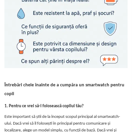
Covorase ortopedice senzoriale
Cuburi magnetice JollyHeap®
Rechizite scolare
LEGO
Stikere decorative si covoare
Stickere decorative
Covorase de joaca
Ingrijire adulti
Siguranta animale companie
Întrebări cheie înainte de a cumpăra un smartwatch pentru
Carduri Cadou
copii
Propuneri Cadou
1. Pentru ce vrei să-l folosească copilul tău?
Produse Sub 50 Lei
Este important să știi de la început scopul principal al smartwatch-
Resigilate
ului. Dacă vrei să îl folosești în principal pentru comunicare și
localizare, alege un model simplu, cu funcții de bază. Dacă vrei și