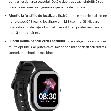
pentru gestionarea ceasului. Dacă e slab tradusă, neintuitivă sau
plină de reclame, va îngreuna experiența de utilizare.
Atenție la funcțiile de localizare fictivă
– unele modele mai ieftine
nu folosesc GPS real, ci localizare prin LBS (semnal GSM), care
poate da erori de câțiva kilometri. Acest lucru poate crea panică
inutilă pentru părinți.
Funcții inutile pentru vârsta copilului
– dacă alegi un ceas cu prea
multe opțiuni, s-ar putea ca cel mic să se simtă copleșit sau distras.
Uneori, mai simplu e mai bine.