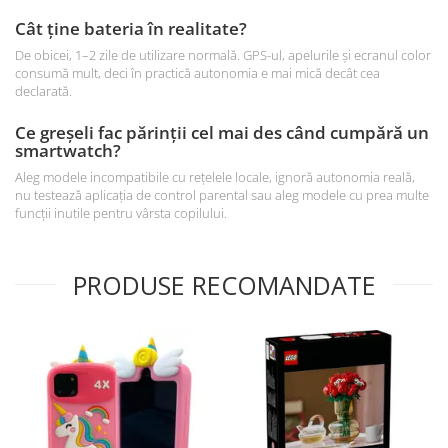
Cât ține bateria în realitate?
De obicei, 1–2 zile de utilizare normală. GPS-ul, apelurile și ecranul color
consumă mult, deci în practică autonomia e mai mică decât cea
declarată.
Ce greșeli fac părinții cel mai des când cumpără un
smartwatch?
Aleg modele incompatibile cu rețelele locale, ignoră autonomia reală,
nu testează aplicația de control parental sau aleg modele cu prea multe
funcții inutile pentru vârsta copilului.
PRODUSE RECOMANDATE