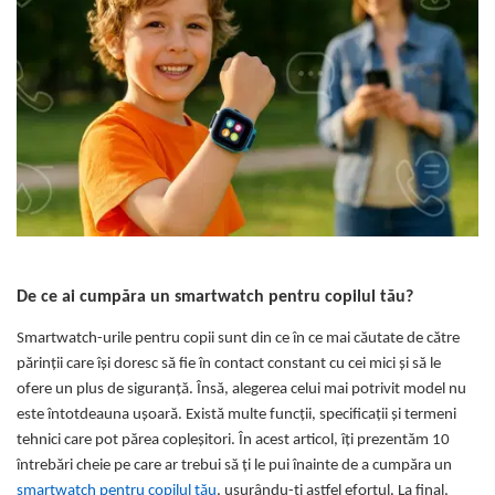
Protectii utile
Poarta siguranta copii
Deflectoare pentru aer conditionat
Protectii exterior
Casti antifonice pentru copii si
bebelusi
Echipament protectie bicicleta si ski
Accesorii auto copii
Haine & accesorii plaja
De ce ai cumpăra un smartwatch pentru copilul tău?
Haine plaja / inot
Smartwatch-urile pentru copii sunt din ce în ce mai căutate de către
Ochelari de soare
părinții care își doresc să fie în contact constant cu cei mici și să le
Palarii protectie UV
ofere un plus de siguranță. Însă, alegerea celui mai potrivit model nu
Accesorii plaja
este întotdeauna ușoară. Există multe funcții, specificații și termeni
tehnici care pot părea copleșitori. În acest articol, îți prezentăm 10
Puericultura mare
întrebări cheie pe care ar trebui să ți le pui înainte de a cumpăra un
smartwatch pentru copilul tău
, ușurându-ți astfel efortul. La final,