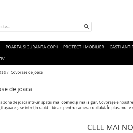
T
POARTA SIGURANTA COPII
PROTECTII MOBILIER
CASTI ANTI
IV
ase /
Covorase de joaca
se de joaca
ă zona de joacă într-un spațiu
mai comod și mai sigur
. Covorașele noastre
ții ușoare și se întrețin rapid – ideale pentru camera copilului. În plus, mult
CELE MAI NO