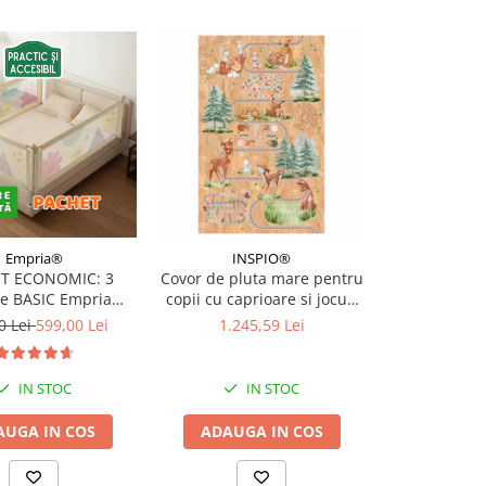
Empria®
INSPIO®
INS
T ECONOMIC: 3
Covor de pluta mare pentru
Covor din 
re BASIC Empria
copii cu caprioare si jocuri
dormitorul
e pat 180X200 cm +
pentru copii, 140 x 220 cm
Familie de 
0 Lei
599,00 Lei
1.245,59 Lei
940,
 stabilizatoare
padure, 1
IN STOC
IN STOC
I
AUGA IN COS
ADAUGA IN COS
ADAUGA