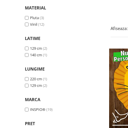
Somnul bebelusului
MATERIAL
Carucioare si scaune auto
Pluta
(3)
Tarcuri copii / bebelusi
Vinil
(12)
Afiseaza:
Scaune masa
LATIME
Ingrijire bebe si mama
129 cm
(2)
Igiena si ingrijire bebelusi
140 cm
(1)
Accesorii bebelusi / nou-nascuti
Perne si saltele bebelusi
LUNGIME
Diversificare bebelusi
220 cm
(1)
Baia bebelusului
129 cm
(2)
Maternitate
MARCA
Jucarii copii si jocuri educative
INSPIO®
(19)
Jucarii dentitie
Jocuri educative
PRET
Jucarii bebelusi