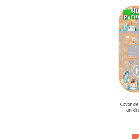
Covor de
un dr