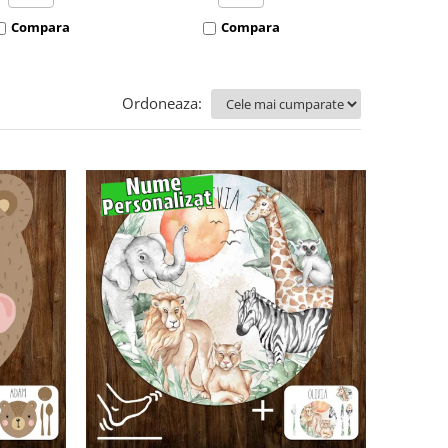
Compara
Compara
Co
Ordoneaza: