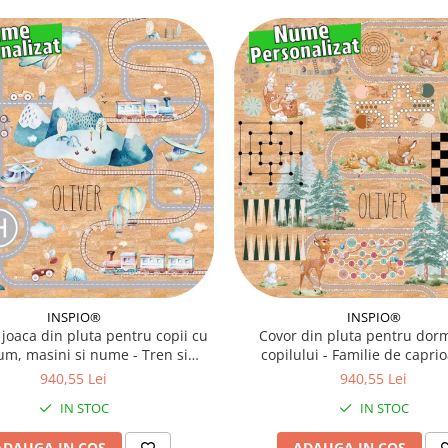
INSPIO®
INSPIO®
 joaca din pluta pentru copii cu
Covor din pluta pentru dorm
um, masini si nume - Tren si
copilului - Familie de caprio
avioane, 129 x 129 cm
padure, 129 x 129 cm
940,55 Lei
940,55 Lei
IN STOC
IN STOC
ADAUGA IN COS
ADAUGA IN COS