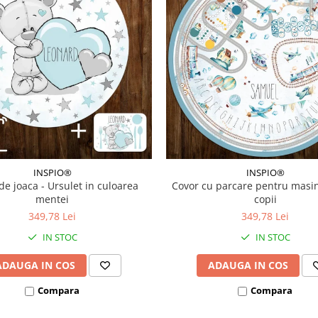
INSPIO®
INSPIO®
de joaca - Ursulet in culoarea
Covor cu parcare pentru masi
mentei
copii
349,78 Lei
349,78 Lei
IN STOC
IN STOC
ADAUGA IN COS
ADAUGA IN COS
Compara
Compara