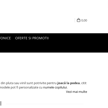
0,00
FONICE
OFERTE SI PROMOTII
 din pluta sau vinil sunt potrivite pentru
joacă la podea
, citit
e modele pot fi personalizate cu
numele copilului
.
Vezi mai multe
I