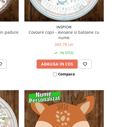
INSPIO®
 in padure
Covoare copii - Avioane si baloane cu
nume
349,78 Lei
IN STOC
ADAUGA IN COS
Compara