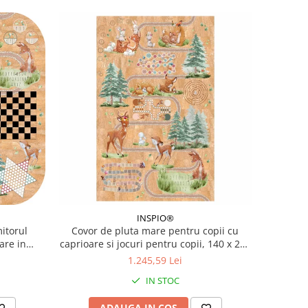
INSPIO®
itorul
Covor de pluta mare pentru copii cu
are in
caprioare si jocuri pentru copii, 140 x 220
cm
1.245,59 Lei
IN STOC
ADAUGA IN COS