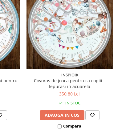
INSPIO®
ni pentru
Covoras de joaca pentru ca copiii -
Iepurasi in acuarela
350,80 Lei
IN STOC
ADAUGA IN COS
Compara