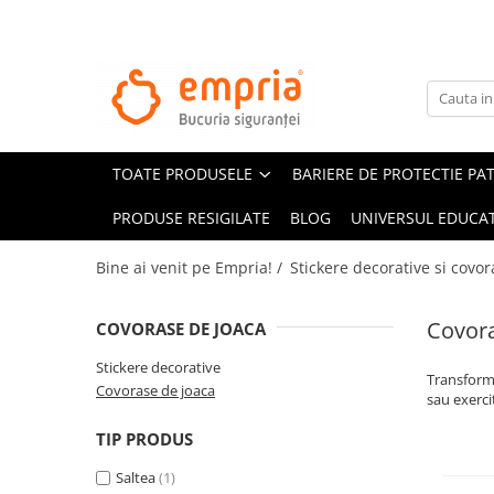
TOATE PRODUSELE
Protectii pat
Oferte Protectii Laterale Pat
TOATE PRODUSELE
BARIERE DE PROTECTIE PA
Bariere protectie pentru pat
Aparatori laterale patut bebe
PRODUSE RESIGILATE
BLOG
UNIVERSUL EDUCAT
Protectii mobilier
Bine ai venit pe Empria! /
Stickere decorative si covor
Banda protectie mobila copii
Protectie colturi mobila copii
Covora
COVORASE DE JOACA
Sigurante pentru sertare si usi
Stickere decorative
Sigurante geamuri si usi glisante
Transform
Covorase de joaca
Kituri de siguranta pentru copii si
sau exerci
bebelusi
TIP PRODUS
Protectii casa
Saltea
(1)