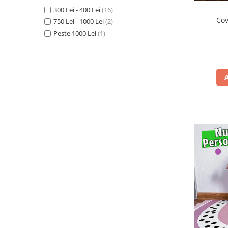
300 Lei - 400 Lei
(16)
Covorase ortopedice senzoriale
Cov
750 Lei - 1000 Lei
(2)
Cuburi magnetice JollyHeap®
Peste 1000 Lei
(1)
Rechizite scolare
LEGO
Stikere decorative si covoare
Stickere decorative
Covorase de joaca
Ingrijire adulti
Siguranta animale companie
Carduri Cadou
Propuneri Cadou
Produse Sub 50 Lei
Resigilate