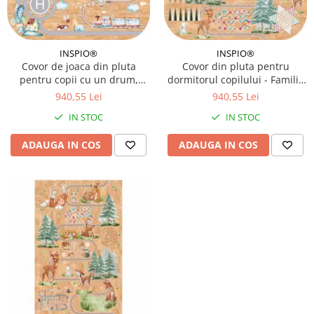
INSPIO®
INSPIO®
Covor de joaca din pluta
Covor din pluta pentru
pentru copii cu un drum,
dormitorul copilului - Familie
masini si nume - Tren si
de caprioare in padure, 129 x
940,55 Lei
940,55 Lei
avioane, 129 x 129 cm
129 cm
IN STOC
IN STOC
ADAUGA IN COS
ADAUGA IN COS