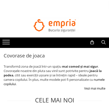
TOATE PRODUSELE
Protectii pat
Oferte Protectii Laterale Pat
Bariere protectie pentru pat
Aparatori laterale patut bebe
Covorase de joaca
Protectii mobilier
Banda protectie mobila copii
Transformă zona de joacă într-un spațiu
mai comod și mai sigur
.
Protectie colturi mobila copii
Covorașele noastre din pluta sau vinil sunt potrivite pentru
joacă la
podea
, citit sau exerciții ușoare și se întrețin rapid – ideale pentru
Sigurante pentru sertare si usi
camera copilului. În plus, multe modele pot fi personalizate cu
numele
Sigurante geamuri si usi glisante
copilului
.
Kituri de siguranta pentru copii si
Vezi mai multe
bebelusi
CELE MAI NOI
Protectii casa