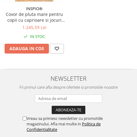
INSPIO®
Covor de pluta mare pentru
copii cu caprioare si jocuri
pentru copii, 140 x 220 cm
1.245,59 Lei
IN STOC
ADAUGA IN COS
NEWSLETTER
Fii primul care afla despre ofertele si promotiile noastre
Vreau sa primesc newsletter cu promotiile
magazinului. Afla mai multe in
Politica de
Confidentialitate