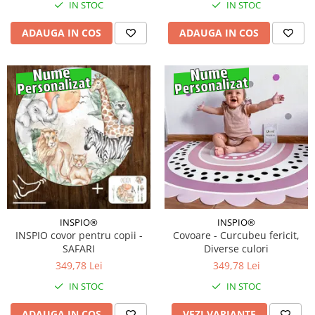
IN STOC
IN STOC
Covorase ortopedice senzoriale
Cuburi magnetice JollyHeap®
ADAUGA IN COS
ADAUGA IN COS
Rechizite scolare
LEGO
Stikere decorative si covoare
Stickere decorative
Covorase de joaca
Ingrijire adulti
Siguranta animale companie
INSPIO®
INSPIO®
Carduri Cadou
INSPIO covor pentru copii -
Covoare - Curcubeu fericit,
SAFARI
Diverse culori
Propuneri Cadou
349,78 Lei
349,78 Lei
IN STOC
IN STOC
Produse Sub 50 Lei
Resigilate
ADAUGA IN COS
VEZI VARIANTE