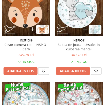
INSPIO®
INSPIO®
Covor camera copii INSPIO -
Saltea de joaca - Ursulet in
Cerb
culoarea mentei
349,78 Lei
349,78 Lei
IN STOC
IN STOC
ADAUGA IN COS
ADAUGA IN COS