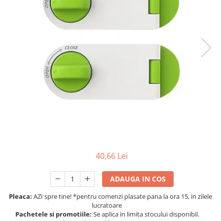
Protectii utile
Poarta siguranta copii
Deflectoare pentru aer conditionat
Protectii exterior
Casti antifonice pentru copii si
bebelusi
Echipament protectie bicicleta si
ski
Accesorii auto copii
Haine & accesorii plaja
40,66 Lei
Haine plaja / inot
Ochelari de soare
ADAUGA IN COS
Palarii protectie UV
Accesorii plaja
Pleaca:
AZI spre tine! *pentru comenzi plasate pana la ora 15, in zilele
lucratoare
Pachetele si promotiile:
Se aplica in limita stocului disponibil.
Puericultura mare