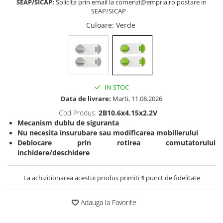
SEAP/SICAP:
Solicita prin email la comenzi@empria.ro postare in
SEAP/SICAP
Somnul bebelusului
Carucioare si scaune auto
Culoare
: Verde
Tarcuri copii / bebelusi
Scaune masa
Ingrijire bebe si mama
IN STOC
Igiena si ingrijire bebelusi
Data de livrare:
Marti, 11.08.2026
Accesorii bebelusi / nou-nascuti
Cod Produs:
2B10.6x4.15x2.2V
Perne si saltele bebelusi
Mecanism dublu de siguranta
Diversificare bebelusi
Nu necesita insurubare sau modificarea mobilierului
Baia bebelusului
Deblocare prin rotirea comutatorului
inchidere/deschidere
Maternitate
La achizitionarea acestui produs primiti
1
punct de fidelitate
Jucarii copii si jocuri educative
Jucarii dentitie
Adauga la Favorite
Jocuri educative
Jucarii bebelusi