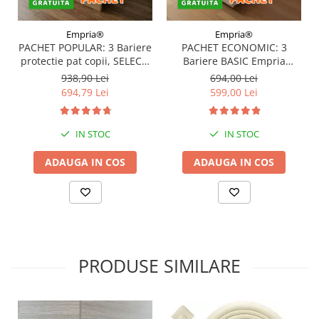
Empria®
Empria®
PACHET POPULAR: 3 Bariere
PACHET ECONOMIC: 3
protectie pat copii, SELECT,
Bariere BASIC Empria
160x200 cm
protectie pat 160X200 cm +
938,90 Lei
694,00 Lei
bara stabilizatoare
694,79 Lei
599,00 Lei
IN STOC
IN STOC
ADAUGA IN COS
ADAUGA IN COS
PRODUSE SIMILARE