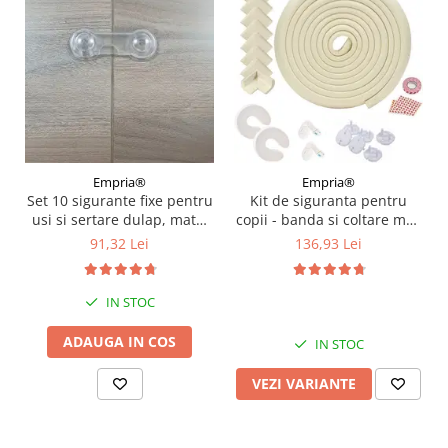
Empria®
Empria®
Set 10 sigurante fixe pentru
Kit de siguranta pentru
usi si sertare dulap, mate,
copii - banda si coltare moi,
9.7x3.7x2.5 cm
opritoare usa, sigurante
91,32 Lei
136,93 Lei
sertar si priza, Diverse
culori
IN STOC
ADAUGA IN COS
IN STOC
VEZI VARIANTE