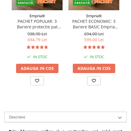
Empria®
Empria®
PACHET POPULAR: 3
PACHET ECONOMIC: 3
Bariere protectie pat
Bariere BASIC Empria
copii, SELECT, 160x200
protectie pat 160X200 cm
pr
938,90 Lei
694,00 Lei
cm
+ bara stabilizatoare
694,79 Lei
599,00 Lei
IN STOC
IN STOC
ADAUGA IN COS
ADAUGA IN COS
Descriere