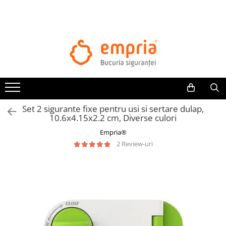
TOATE PRODUSELE
Protectii pat
Oferte Protectii Laterale Pat
Bariere protectie pentru pat
Aparatori laterale patut bebe
Set 2 sigurante fixe pentru usi si sertare dulap,
Protectii mobilier
10.6x4.15x2.2 cm, Diverse culori
Banda protectie mobila copii
Empria®
Protectie colturi mobila copii
2 Review-uri
Sigurante pentru sertare si usi
Sigurante geamuri si usi glisante
Kituri de siguranta pentru copii si
bebelusi
Protectii casa