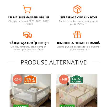
Covorase ortopedice senzoriale
Cuburi magnetice JollyHeap®
Rechizite scolare
CEL MAI BUN MAGAZIN ONLINE
LIVRARE AȘA CUM AI NEVOIE
Câștigător în anii 2020, 2021, 2022
Rapid, în locker sau acasă, gratuit
LEGO
și 2023
peste 279 lei*
Stikere decorative si covoare
Stickere decorative
PLĂTEȘTI AȘA CUM ÎȚI DOREȘTI
BENEFICII LA FIECARE COMANDĂ
Covorase de joaca
Online, ramburs, cash, cumperi
Adună puncte de fidelitate și bucură-
acum - plătești mai târziu
te de reduceri!
Ingrijire adulti
PRODUSE ALTERNATIVE
Siguranta animale companie
Carduri Cadou
-26%
-14%
Propuneri Cadou
Produse Sub 50 Lei
Resigilate