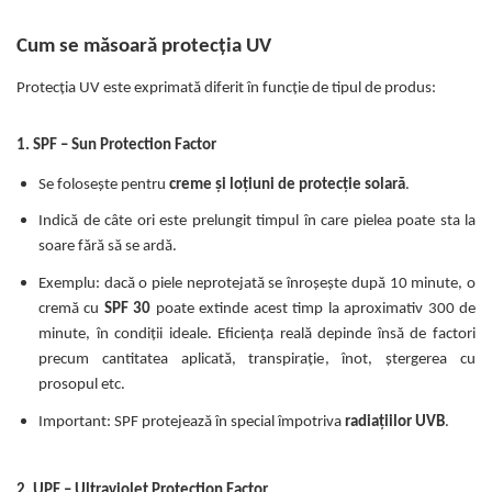
Cum se măsoară protecția UV
Protecția UV este exprimată diferit în funcție de tipul de produs:
1. SPF – Sun Protection Factor
Se folosește pentru
creme și loțiuni de protecție solară
.
Indică de câte ori este prelungit timpul în care pielea poate sta la
soare fără să se ardă.
Exemplu: dacă o piele neprotejată se înroșește după 10 minute, o
cremă cu
SPF 30
poate extinde acest timp la aproximativ 300 de
minute, în condiții ideale. Eficiența reală depinde însă de factori
precum cantitatea aplicată, transpirație, înot, ștergerea cu
prosopul etc.
Important: SPF protejează în special împotriva
radiațiilor UVB
.
2. UPF – Ultraviolet Protection Factor