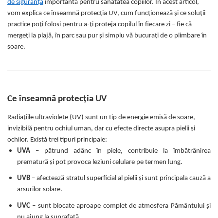
de siguranță
importantă pentru sănătatea copiilor. În acest articol,
Somnul bebelusului
vom explica ce înseamnă protecția UV, cum funcționează și ce soluții
Carucioare si scaune auto
practice poți folosi pentru a-ți proteja copilul în fiecare zi – fie că
mergeți la plajă, în parc sau pur și simplu vă bucurați de o plimbare în
Tarcuri copii / bebelusi
soare.
Scaune masa
Ingrijire bebe si mama
Igiena si ingrijire bebelusi
Ce înseamnă protecția UV
Accesorii bebelusi / nou-nascuti
Perne si saltele bebelusi
Radiațiile ultraviolete (UV) sunt un tip de energie emisă de soare,
Diversificare bebelusi
invizibilă pentru ochiul uman, dar cu efecte directe asupra pielii și
Baia bebelusului
ochilor. Există trei tipuri principale:
Maternitate
UVA
– pătrund adânc în piele, contribuie la îmbătrânirea
prematură și pot provoca leziuni celulare pe termen lung.
Jucarii copii si jocuri educative
UVB
– afectează stratul superficial al pielii și sunt principala cauză a
Jucarii dentitie
arsurilor solare.
Jocuri educative
UVC
– sunt blocate aproape complet de atmosfera Pământului și
Jucarii bebelusi
nu ajung la suprafață.