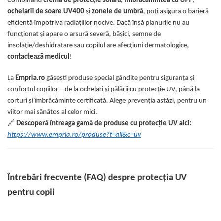
Combinând
crema de protecție solară
,
îmbrăcămintea cu UPF
,
ochelarii de soare UV400
și
zonele de umbră
, poți asigura o barieră
eficientă împotriva radiațiilor nocive. Dacă însă planurile nu au
funcționat și apare o arsură severă, bășici, semne de
insolație/deshidratare sau copilul are afecțiuni dermatologice,
contactează medicul
!
La
Empria.ro
găsești produse special gândite pentru siguranța și
confortul copiilor – de la ochelari și pălării cu protecție UV, până la
corturi și îmbrăcăminte certificată. Alege prevenția astăzi, pentru un
viitor mai sănătos al celor mici.
🔗
Descoperă întreaga gamă de produse cu protecție UV aici:
https://www.empria.ro/produse?t=all&c=uv
Întrebări frecvente (FAQ) despre protecția UV
pentru copii