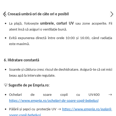
5. Creează umbră ori de câte ori e posibil
La plajă, folosește
umbrele, corturi UV
sau zone acoperite. Fii
atent însă să asiguri o ventilație bună.
Evită expunerea directă între orele 10:00 și 16:00, când radiația
este maximă.
6. Hidratare constantă
Soarele și căldura cresc riscul de deshidratare. Asigură-te că cei mici
beau apă la intervale regulate.
💡
Sugestie de pe Empria.ro:
Ochelari de soare copii cu UV400 →
https://www.empria.ro/ochelari-de-soare-copii-bebelusi
Pălării și șepci cu protecție UV →
https://www.empria.ro/palarii-
soare-copii-bebelusi