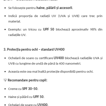
Se folosește pentru
haine, pălării și accesorii
.
Indică proporția de radiații UV (UVA și UVB) care trec prin
material.
Exemplu: un tricou cu
UPF 50
blochează aproximativ 98% din
radiațiile UV.
3. Protecția pentru ochi – standard UV400
Ochelarii de soare cu certificare
UV400
blochează radiațiile UVA și
UVB cu lungime de undă de până la 400 nanometri.
Aceasta este cea mai înaltă protecție disponibilă pentru ochi.
💡
Recomandare pentru copii:
Creme cu
SPF 30–50
.
Haine și pălării cu
UPF 50
.
Ochelari de soare cu
UV400
.