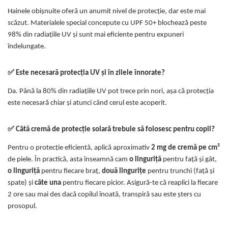
Hainele obișnuite oferă un anumit nivel de protecție, dar este mai
scăzut. Materialele special concepute cu UPF 50+ blochează peste
98% din radiațiile UV și sunt mai eficiente pentru expuneri
îndelungate.
✅ Este necesară protecția UV și în zilele înnorate?
Da. Până la 80% din radiațiile UV pot trece prin nori, așa că protecția
este necesară chiar și atunci când cerul este acoperit.
✅ Câtă cremă de protecție solară trebuie să folosesc pentru copil?
Pentru o protecție eficientă, aplică aproximativ
2 mg de cremă pe cm²
de piele. În practică, asta înseamnă cam
o linguriță
pentru față și gât,
o linguriță
pentru fiecare braț,
două lingurițe
pentru trunchi (față și
spate) și
câte una
pentru fiecare picior. Asigură-te că reaplici la fiecare
2 ore sau mai des dacă copilul înoată, transpiră sau este șters cu
prosopul.