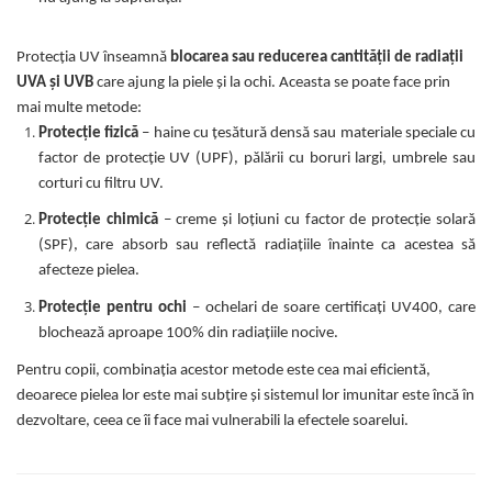
Covorase ortopedice senzoriale
Cuburi magnetice JollyHeap®
Protecția UV înseamnă
blocarea sau reducerea cantității de radiații
Rechizite scolare
UVA și UVB
care ajung la piele și la ochi. Aceasta se poate face prin
LEGO
mai multe metode:
Protecție fizică
– haine cu țesătură densă sau materiale speciale cu
Stikere decorative si covoare
factor de protecție UV (UPF), pălării cu boruri largi, umbrele sau
Stickere decorative
corturi cu filtru UV.
Covorase de joaca
Protecție chimică
– creme și loțiuni cu factor de protecție solară
(SPF), care absorb sau reflectă radiațiile înainte ca acestea să
Ingrijire adulti
afecteze pielea.
Siguranta animale companie
Protecție pentru ochi
– ochelari de soare certificați UV400, care
blochează aproape 100% din radiațiile nocive.
Carduri Cadou
Pentru copii, combinația acestor metode este cea mai eficientă,
Propuneri Cadou
deoarece pielea lor este mai subțire și sistemul lor imunitar este încă în
dezvoltare, ceea ce îi face mai vulnerabili la efectele soarelui.
Produse Sub 50 Lei
Resigilate