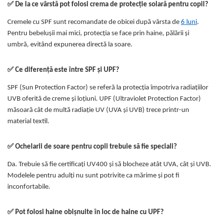
✅ De la ce vârstă pot folosi crema de protecție solară pentru copil?
Cremele cu SPF sunt recomandate de obicei după vârsta de
6 luni
.
Pentru bebelușii mai mici, protecția se face prin haine, pălării și
umbră, evitând expunerea directă la soare.
✅ Ce diferență este între SPF și UPF?
SPF (Sun Protection Factor) se referă la protecția împotriva radiațiilor
UVB oferită de creme și loțiuni. UPF (Ultraviolet Protection Factor)
măsoară cât de multă radiație UV (UVA și UVB) trece printr-un
material textil.
✅ Ochelarii de soare pentru copii trebuie să fie speciali?
Da. Trebuie să fie certificați UV400 și să blocheze atât UVA, cât și UVB.
Modelele pentru adulți nu sunt potrivite ca mărime și pot fi
inconfortabile.
✅ Pot folosi haine obișnuite în loc de haine cu UPF?