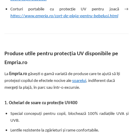
Corturi portabile cu protecție UV pentru joacă →
https://www.empria.ro/cort-de-plaja-pentru-bebelusi.html
Produse utile pentru protecția UV disponibile pe
Empria.ro
La
Empria.ro
găsești o gamă variată de produse care te ajută să îți
protejezi copilul de efectele nocive ale
soarelui
, indiferent dacă
mergeți la plajă, în parc sau într-o excursie.
1. Ochelari de soare cu protecție UV400
Special concepuți pentru copii, blochează 100% radiațiile UVA și
UVB.
Lentile rezistente la zgârieturi și rame confortabile.