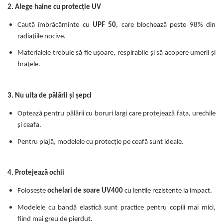
2. Alege haine cu protecție UV
Caută îmbrăcăminte cu
UPF 50
, care blochează peste 98% din
radiațiile nocive.
Materialele trebuie să fie ușoare, respirabile și să acopere umerii și
brațele.
3. Nu uita de pălării și șepci
Optează pentru pălării cu boruri largi care protejează fața, urechile
și ceafa.
Pentru plajă, modelele cu protecție pe ceafă sunt ideale.
4. Protejează ochii
Folosește
ochelari de soare UV400
cu lentile rezistente la impact.
Modelele cu bandă elastică sunt practice pentru copiii mai mici,
fiind mai greu de pierdut.