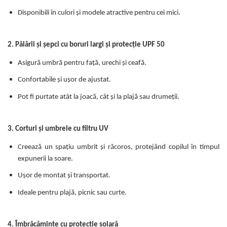
Disponibili în culori și modele atractive pentru cei mici.
2. Pălării și șepci cu boruri largi și protecție UPF 50
Asigură umbră pentru față, urechi și ceafă.
Confortabile și ușor de ajustat.
Pot fi purtate atât la joacă, cât și la plajă sau drumeții.
3. Corturi și umbrele cu filtru UV
Creează un spațiu umbrit și răcoros, protejând copilul în timpul
expunerii la soare.
Ușor de montat și transportat.
Ideale pentru plajă, picnic sau curte.
4. Îmbrăcăminte cu protecție solară