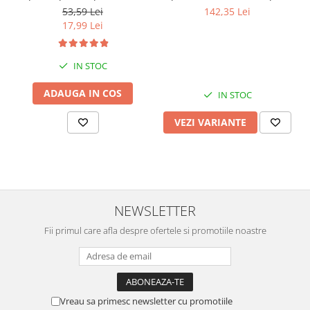
copil
Protectie Soare UPF50+,
53,59 Lei
142,35 Lei
Mint Floral, Diverse marimi
17,99 Lei
IN STOC
ADAUGA IN COS
IN STOC
VEZI VARIANTE
NEWSLETTER
Fii primul care afla despre ofertele si promotiile noastre
Vreau sa primesc newsletter cu promotiile