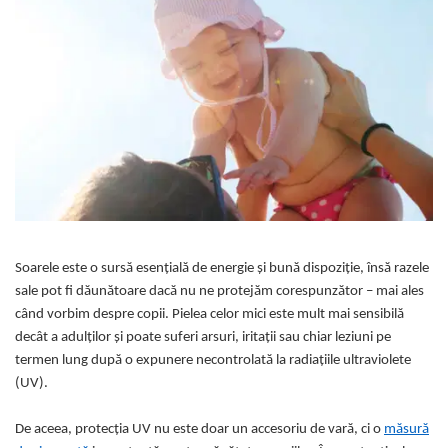
Protectii utile
Poarta siguranta copii
Deflectoare pentru aer conditionat
Protectii exterior
Casti antifonice pentru copii si
bebelusi
Echipament protectie bicicleta si
ski
Accesorii auto copii
Soarele este o sursă esențială de energie și bună dispoziție, însă razele
Haine & accesorii plaja
sale pot fi dăunătoare dacă nu ne protejăm corespunzător – mai ales
Haine plaja / inot
când vorbim despre copii. Pielea celor mici este mult mai sensibilă
decât a adulților și poate suferi arsuri, iritații sau chiar leziuni pe
Ochelari de soare
termen lung după o expunere necontrolată la radiațiile ultraviolete
Palarii protectie UV
(UV).
Accesorii plaja
De aceea, protecția UV nu este doar un accesoriu de vară, ci o
măsură
Puericultura mare