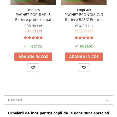
Empria®
Empria®
PACHET POPULAR: 3
PACHET ECONOMIC: 3
Bariere protectie pat
Bariere BASIC Empria
copii, SELECT, 160x200
protectie pat 160X200 cm
pr
938,90 Lei
694,00 Lei
cm
+ bara stabilizatoare
694,79 Lei
599,00 Lei
IN STOC
IN STOC
ADAUGA IN COS
ADAUGA IN COS
Descriere
Ochelarii de inot pentru copii de la Banz sunt apreciati