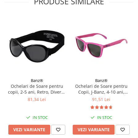
PRODUSE SIMILARE
Banz®
Banz®
Ochelari de Soare pentru
Ochelari de Soare pentru
copii, 2-5 ani, Retro, Diverse
Copii, J-Banz, 4-10 ani,
culori
Flyer, Roz
81,34 Lei
91,51 Lei
IN STOC
IN STOC
VEZI VARIANTE
VEZI VARIANTE