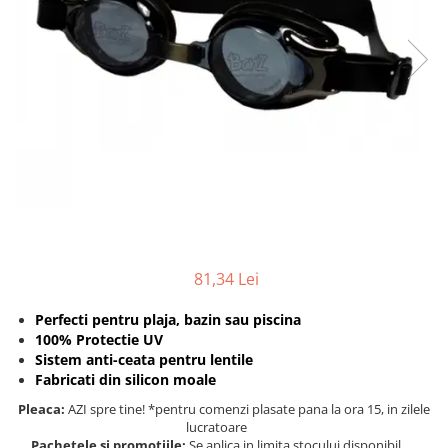
Protectii utile
Poarta siguranta copii
Deflectoare pentru aer conditionat
Protectii exterior
Casti antifonice pentru copii si
bebelusi
Echipament protectie bicicleta si
ski
Accesorii auto copii
81,34 Lei
Haine & accesorii plaja
Haine plaja / inot
Perfecti pentru plaja, bazin sau piscina
100% Protectie UV
Ochelari de soare
Sistem anti-ceata pentru lentile
Palarii protectie UV
Fabricati din silicon moale
Accesorii plaja
Pleaca:
AZI spre tine! *pentru comenzi plasate pana la ora 15, in zilele
lucratoare
Puericultura mare
Pachetele si promotiile:
Se aplica in limita stocului disponibil.