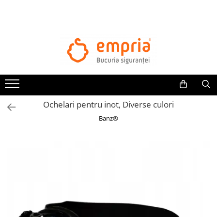
TOATE PRODUSELE
Protectii pat
Oferte Protectii Laterale Pat
Bariere protectie pentru pat
Aparatori laterale patut bebe
Ochelari pentru inot, Diverse culori
Protectii mobilier
Banz®
Banda protectie mobila copii
Protectie colturi mobila copii
Sigurante pentru sertare si usi
Sigurante geamuri si usi glisante
Kituri de siguranta pentru copii si
bebelusi
Protectii casa