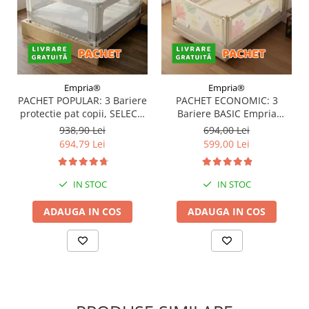
Empria®
Empria®
PACHET POPULAR: 3 Bariere
PACHET ECONOMIC: 3
protectie pat copii, SELECT,
Bariere BASIC Empria
160x200 cm
protectie pat 160X200 cm +
938,90 Lei
694,00 Lei
bara stabilizatoare
694,79 Lei
599,00 Lei
IN STOC
IN STOC
ADAUGA IN COS
ADAUGA IN COS