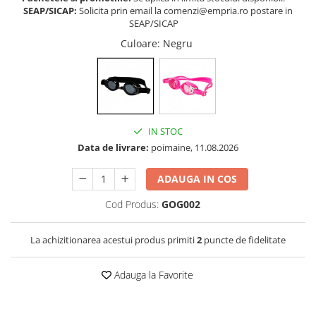
SEAP/SICAP:
Solicita prin email la comenzi@empria.ro postare in
Somnul bebelusului
SEAP/SICAP
Carucioare si scaune auto
Culoare
: Negru
Tarcuri copii / bebelusi
Scaune masa
Ingrijire bebe si mama
Igiena si ingrijire bebelusi
IN STOC
Accesorii bebelusi / nou-nascuti
Data de livrare:
poimaine, 11.08.2026
Perne si saltele bebelusi
ADAUGA IN COS
Diversificare bebelusi
Baia bebelusului
Cod Produs:
GOG002
Maternitate
La achizitionarea acestui produs primiti
2
puncte de fidelitate
Jucarii copii si jocuri educative
Adauga la Favorite
Jucarii dentitie
Jocuri educative
Jucarii bebelusi