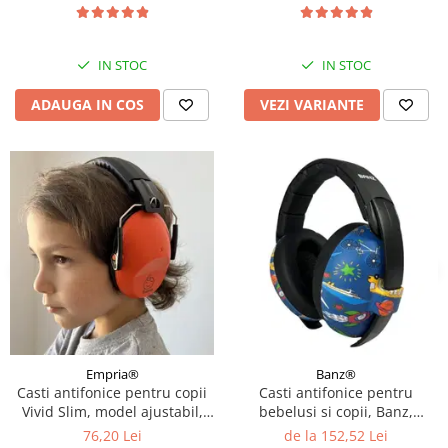
IN STOC
IN STOC
ADAUGA IN COS
VEZI VARIANTE
Empria®
Banz®
Casti antifonice pentru copii
Casti antifonice pentru
Vivid Slim, model ajustabil,
bebelusi si copii, Banz,
Empria, Diverse culori
Bubzee, 3-36 luni, Diverse
76,20 Lei
de la 152,52 Lei