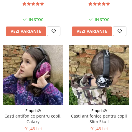
modele
IN STOC
IN STOC
VEZI VARIANTE
VEZI VARIANTE
Empria®
Empria®
Casti antifonice pentru copii,
Casti antifonice pentru copii
Galaxy
Slim Skull
91,43 Lei
91,43 Lei