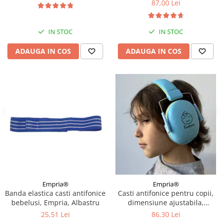
87,00 Lei
IN STOC
IN STOC
ADAUGA IN COS
ADAUGA IN COS
Empria®
Empria®
Banda elastica casti antifonice
Casti antifonice pentru copii,
bebelusi, Empria, Albastru
dimensiune ajustabila,
Empria, Diverse culori
25,51 Lei
86,30 Lei