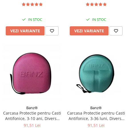
UV, 3 - 36 luni, Diverse
modele
IN STOC
IN STOC
VEZI VARIANTE
VEZI VARIANTE
Banz®
Banz®
Carcasa Protectie pentru Casti
Carcasa Protectie pentru Casti
Antifonice, 3-10 ani, Diverse
Antifonice, 3-36 luni, Diverse
culori
culori
91,51 Lei
91,51 Lei