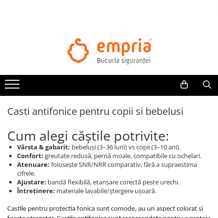
TOATE PRODUSELE
Protectii pat
Oferte Protectii Laterale Pat
Bariere protectie pentru pat
Aparatori laterale patut bebe
Casti antifonice pentru copii si bebelusi
Protectii mobilier
Banda protectie mobila copii
Cum alegi căștile potrivite:
Protectie colturi mobila copii
Vârsta & gabarit:
bebeluși (3–36 luni) vs copii (3–10 ani).
Sigurante pentru sertare si usi
Confort:
greutate redusă, pernă moale, compatibile cu ochelari.
Sigurante geamuri si usi glisante
Atenuare:
folosește SNR/NRR comparativ, fără a supraestima
cifrele.
Kituri de siguranta pentru copii si
Ajustare:
bandă flexibilă, etanșare corectă peste urechi.
bebelusi
Întreținere:
materiale lavabile/ștergere ușoară.
Protectii casa
Castile pentru protectia fonica sunt comode, au un aspect colorat si