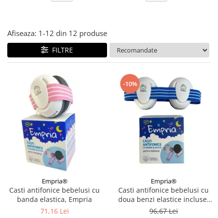
Afiseaza:
1-
12
din
12
produse
FILTRE
-10%
Empria®
Empria®
Casti antifonice bebelusi cu
Casti antifonice bebelusi cu
banda elastica, Empria
doua benzi elastice incluse,
roz si albastru, Empria
71,16 Lei
96,67 Lei