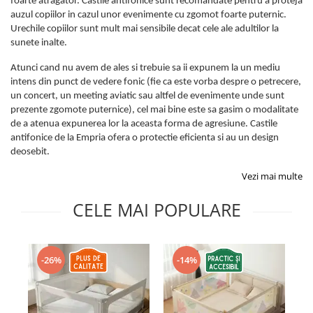
foarte atragator. Castile antifonice sunt recomandate pentru a proteja
Protectii utile
auzul copiilor in cazul unor evenimente cu zgomot foarte puternic.
Poarta siguranta copii
Urechile copiilor sunt mult mai sensibile decat cele ale adultilor la
sunete inalte.
Deflectoare pentru aer conditionat
Atunci cand nu avem de ales si trebuie sa ii expunem la un mediu
Protectii exterior
intens din punct de vedere fonic (fie ca este vorba despre o petrecere,
un concert, un meeting aviatic sau altfel de evenimente unde sunt
Casti antifonice pentru copii si
prezente zgomote puternice), cel mai bine este sa gasim o modalitate
bebelusi
de a atenua expunerea lor la aceasta forma de agresiune. Castile
Echipament protectie bicicleta si
antifonice de la Empria ofera o protectie eficienta si au un design
ski
deosebit.
Accesorii auto copii
Vezi mai multe
Haine & accesorii plaja
CELE MAI POPULARE
Haine plaja / inot
Ochelari de soare
Palarii protectie UV
-26%
-14%
Accesorii plaja
Puericultura mare