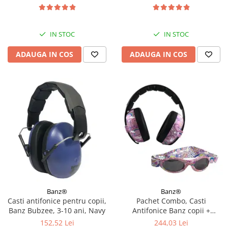
IN STOC
IN STOC
ADAUGA IN COS
ADAUGA IN COS
Banz®
Banz®
Casti antifonice pentru copii,
Pachet Combo, Casti
Banz Bubzee, 3-10 ani, Navy
Antifonice Banz copii +
Ochelari de Soare Protectie
152,52 Lei
244,03 Lei