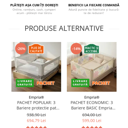
PLĂTEȘTI AȘA CUM ÎȚI DOREȘTI
BENEFICII LA FIECARE COMANDĂ
Online, ramburs, cash, cumperi
Adună puncte de fidelitate și bucură-
acum - plătești mai târziu
te de reduceri!
PRODUSE ALTERNATIVE
-26%
-14%
Empria®
Empria®
PACHET POPULAR: 3
PACHET ECONOMIC: 3
Bariere protectie pat
Bariere BASIC Empria
copii, SELECT, 160x200
protectie pat 160X200 cm
pr
938,90 Lei
694,00 Lei
cm
+ bara stabilizatoare
694,79 Lei
599,00 Lei