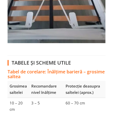
TABELE ȘI SCHEME UTILE
Tabel de corelare: Înălțime barieră – grosime
saltea
Grosimea
Recomandare
Protecție deasupra
saltelei
nivel înălțime
saltelei (aprox.)
10 – 20
3 – 5
60 – 70 cm
cm