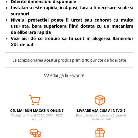
Diferite dimensiuni disponibile
Covorase ortopedice senzoriale
Instalarea este rapida, in 4 pasi, fara a fi necesare scule si
suruburi
Cuburi magnetice JollyHeap®
Nivelul protectiei poate fi urcat sau coborat cu multa
Rechizite scolare
usurinta, bara superioara fiind dotata cu un mecanism
LEGO
de eliberare rapida
Vezi aici
de ce trebuie sa tii cont in alegerea Barierelor
Stikere decorative si covoare
XXL de pat
Stickere decorative
Covorase de joaca
La achizitionarea acestui produs primiti
10
puncte de fidelitate
Ingrijire adulti
Adauga la Favorite
Siguranta animale companie
Carduri Cadou
Propuneri Cadou
CEL MAI BUN MAGAZIN ONLINE
LIVRARE AȘA CUM AI NEVOIE
Câștigător în anii 2020, 2021, 2022
Rapid, în locker sau acasă, gratuit
și 2023
peste 279 lei*
Produse Sub 50 Lei
Resigilate