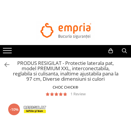
TOATE PRODUSELE
Protectii pat
Oferte Protectii Laterale Pat
Bariere protectie pentru pat
Aparatori laterale patut bebe
PRODUS RESIGILAT - Protectie laterala pat,
Protectii mobilier
model PREMIUM XXL, interconectabila,
reglabila si culisanta, inaltime ajustabila pana la
Banda protectie mobila copii
97 cm, Diverse dimensiuni si culori
Protectie colturi mobila copii
CHOC CHICK®
Sigurante pentru sertare si usi
1 Review
Sigurante geamuri si usi glisante
Kituri de siguranta pentru copii si
-10%
bebelusi
Protectii casa