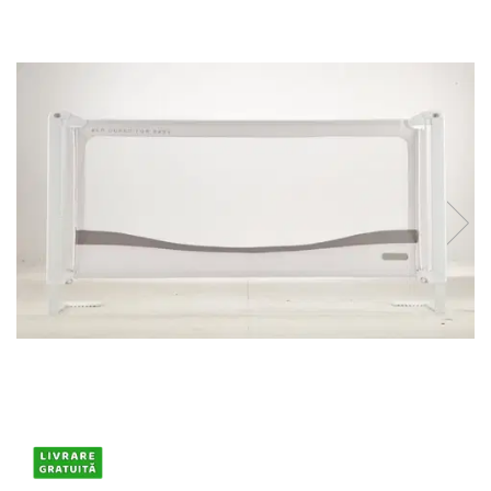
Protectii utile
Poarta siguranta copii
Deflectoare pentru aer conditionat
Protectii exterior
Casti antifonice pentru copii si
bebelusi
Echipament protectie bicicleta si
ski
Accesorii auto copii
Haine & accesorii plaja
Haine plaja / inot
Ochelari de soare
Palarii protectie UV
Accesorii plaja
Puericultura mare