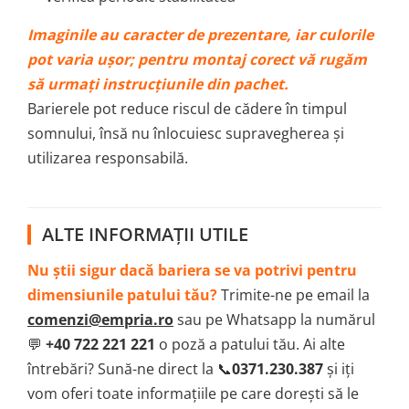
Imaginile au caracter de prezentare, iar culorile
pot varia ușor; pentru montaj corect vă rugăm
să urmați instrucțiunile din pachet.
Barierele pot reduce riscul de cădere în timpul
somnului, însă nu înlocuiesc supravegherea și
utilizarea responsabilă.
ALTE INFORMAȚII UTILE
Nu știi sigur dacă bariera se va potrivi pentru
dimensiunile patului tău?
Trimite-ne pe email la
comenzi@empria.ro
sau pe Whatsapp la numărul
💬
+40 722 221 221
o poză a patului tău. Ai alte
întrebări? Sună-ne direct la 📞
0371.230.387
și iți
vom oferi toate informațiile pe care dorești să le