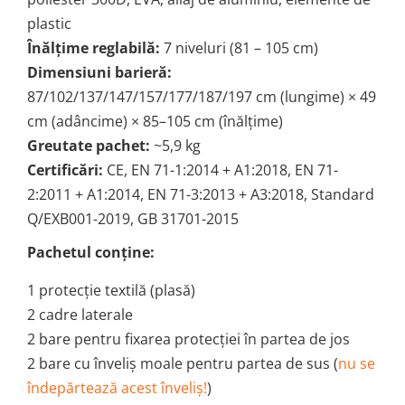
plastic
Înălțime reglabilă:
7 niveluri (81 – 105 cm)
Dimensiuni barieră:
87/102/137/147/157/177/187/197 cm (lungime) × 49
cm (adâncime) × 85–105 cm (înălțime)
Greutate pachet:
~5,9 kg
Certificări:
CE, EN 71-1:2014 + A1:2018, EN 71-
2:2011 + A1:2014, EN 71-3:2013 + A3:2018, Standard
Q/EXB001-2019, GB 31701-2015
Pachetul conține:
1 protecție textilă (plasă)
2 cadre laterale
2 bare pentru fixarea protecției în partea de jos
2 bare cu înveliș moale pentru partea de sus (
nu se
îndepărtează acest înveliș!
)