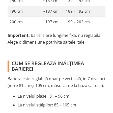
140 cm
~137 cm
139 – 142 cm
190 cm
~187 cm
189 – 192 cm
200 cm
~197 cm
199 – 202 cm
Important:
Bariera are lungime fixă, nu reglabilă.
Alege o dimensiune potrivită saltelei tale.
CUM SE REGLEAZĂ INĂLȚIMEA
BARIEREI
Bariera este reglabilă doar pe verticală, în 7 niveluri
(între 81 cm și 105 cm, măsurat de la baza saltelei).
La nivelul plasei: 81 – 96 cm
La nivelul stâlpilor: 85 – 105 cm