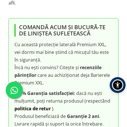
afli.
COMANDĂ ACUM ȘI BUCURĂ-TE
DE LINIȘTEA SUFLETEASCĂ
Cu această protecție laterală Premium XXL,
vei dormi mai bine știind că micuțul tău este
în siguranță.
Încă nu ești convins? Citește și
recenziile
părinților
care au achiziționat deja Barierele
Premium XXL.
100% Garanția satisfacției:
dacă nu ești
mulțumit, poți returna produsul (respectând
politica de retur
).
Produsul beneficiază de
Garanție 2 ani
.
Livrare rapidă și suport la orice întrebare.