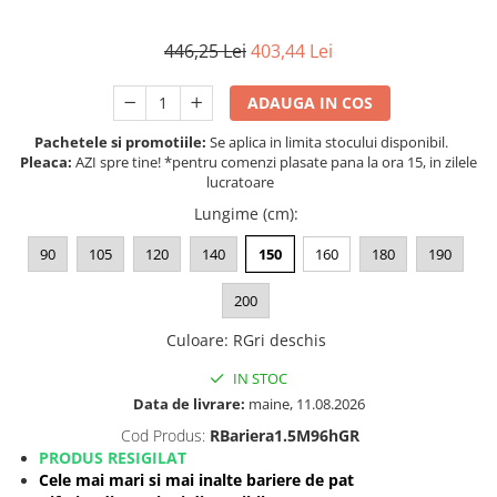
Somnul bebelusului
446,25 Lei
403,44 Lei
Carucioare si scaune auto
Tarcuri copii / bebelusi
ADAUGA IN COS
Scaune masa
Pachetele si promotiile:
Se aplica in limita stocului disponibil.
Pleaca:
AZI spre tine! *pentru comenzi plasate pana la ora 15, in zilele
Ingrijire bebe si mama
lucratoare
Igiena si ingrijire bebelusi
Lungime (cm)
:
Accesorii bebelusi / nou-nascuti
90
105
120
140
150
160
180
190
Perne si saltele bebelusi
Diversificare bebelusi
200
Baia bebelusului
Culoare
:
RGri deschis
Maternitate
IN STOC
Jucarii copii si jocuri educative
Data de livrare:
maine, 11.08.2026
Jucarii dentitie
Cod Produs:
RBariera1.5M96hGR
PRODUS RESIGILAT
Jocuri educative
Cele mai mari si mai inalte bariere de pat
Jucarii bebelusi