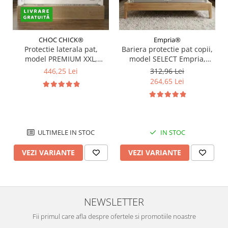
CHOC CHICK®
Empria®
Protectie laterala pat,
Bariera protectie pat copii,
model PREMIUM XXL,
model SELECT Empria,
interconectabila, reglabila
interconectabila, reglabila
446,25 Lei
312,96 Lei
si culisanta, inaltime
si culisanta, inaltime
264,65 Lei
ajustabila pana la 97 cm,
ajustabila pana la 88 cm,
Diverse dimensiuni si culori
Diverse dimensiuni
ULTIMELE IN STOC
IN STOC
VEZI VARIANTE
VEZI VARIANTE
NEWSLETTER
Fii primul care afla despre ofertele si promotiile noastre