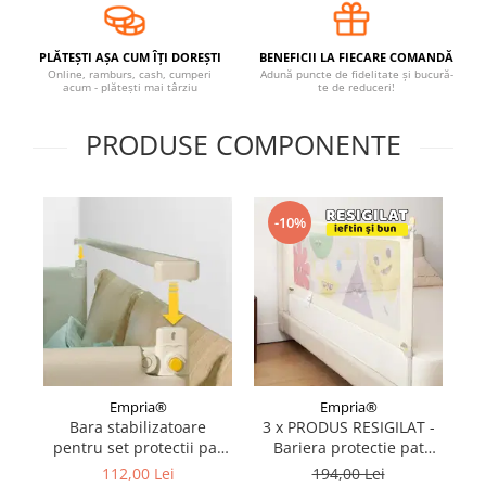
Covorase ortopedice senzoriale
Cuburi magnetice JollyHeap®
PLĂTEȘTI AȘA CUM ÎȚI DOREȘTI
BENEFICII LA FIECARE COMANDĂ
Online, ramburs, cash, cumperi
Adună puncte de fidelitate și bucură-
Rechizite scolare
acum - plătești mai târziu
te de reduceri!
LEGO
PRODUSE COMPONENTE
Stikere decorative si covoare
Stickere decorative
Covorase de joaca
-10%
Ingrijire adulti
Siguranta animale companie
Carduri Cadou
Propuneri Cadou
Empria®
Empria®
Bara stabilizatoare
3 x PRODUS RESIGILAT -
Produse Sub 50 Lei
pentru set protectii pat
Bariera protectie pat
BASIC Empria, stabilizator
Empria, model BASIC
112,00 Lei
194,00 Lei
Resigilate