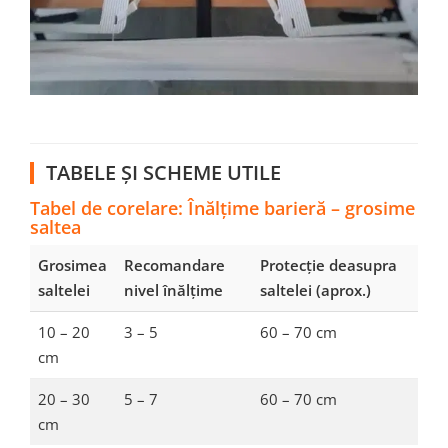
TABELE ȘI SCHEME UTILE
Tabel de corelare: Înălțime barieră – grosime
saltea
Grosimea
Recomandare
Protecție deasupra
saltelei
nivel înălțime
saltelei (aprox.)
10 – 20
3 – 5
60 – 70 cm
cm
20 – 30
5 – 7
60 – 70 cm
cm