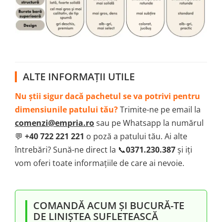
ALTE INFORMAȚII UTILE
Nu știi sigur dacă pachetul se va potrivi pentru
dimensiunile patului tău?
Trimite-ne pe email la
comenzi@empria.ro
sau pe Whatsapp la numărul
💬
+40 722 221 221
o poză a patului tău. Ai alte
întrebări? Sună-ne direct la 📞
0371.230.387
și iți
vom oferi toate informațiile de care ai nevoie.
COMANDĂ ACUM ȘI BUCURĂ-TE
DE LINIȘTEA SUFLETEASCĂ