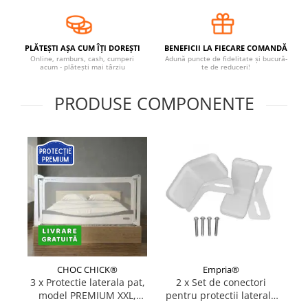
Covorase ortopedice senzoriale
Cuburi magnetice JollyHeap®
PLĂTEȘTI AȘA CUM ÎȚI DOREȘTI
BENEFICII LA FIECARE COMANDĂ
Rechizite scolare
Online, ramburs, cash, cumperi
Adună puncte de fidelitate și bucură-
LEGO
acum - plătești mai târziu
te de reduceri!
Stikere decorative si covoare
PRODUSE COMPONENTE
Stickere decorative
Covorase de joaca
Ingrijire adulti
Siguranta animale companie
Carduri Cadou
Propuneri Cadou
CHOC CHICK®
Empria®
Produse Sub 50 Lei
3 x Protectie laterala pat,
2 x Set de conectori
model PREMIUM XXL,
pentru protectii laterale
Resigilate