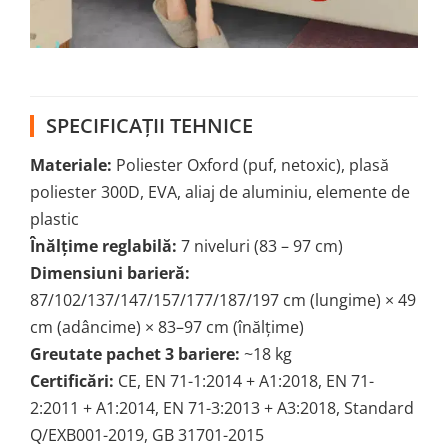
SPECIFICAȚII TEHNICE
Materiale:
Poliester Oxford (puf, netoxic), plasă
poliester 300D, EVA, aliaj de aluminiu, elemente de
plastic
Înălțime reglabilă:
7 niveluri (83 – 97 cm)
Dimensiuni barieră:
87/102/137/147/157/177/187/197 cm (lungime) × 49
cm (adâncime) × 83–97 cm (înălțime)
Greutate pachet 3 bariere:
~18 kg
Certificări:
CE, EN 71-1:2014 + A1:2018, EN 71-
2:2011 + A1:2014, EN 71-3:2013 + A3:2018, Standard
Q/EXB001-2019, GB 31701-2015