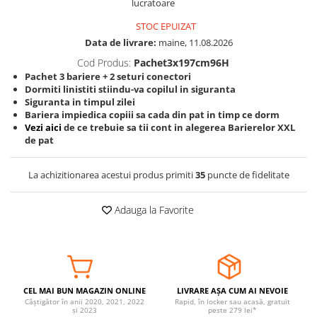
lucratoare
Somnul bebelusului
STOC EPUIZAT
Carucioare si scaune auto
Data de livrare:
maine, 11.08.2026
Tarcuri copii / bebelusi
Cod Produs:
Pachet3x197cm96H
Scaune masa
Pachet 3 bariere + 2 seturi conectori
Dormiti linistiti stiindu-va copilul in siguranta
Siguranta in timpul zilei
Ingrijire bebe si mama
Bariera impiedica copiii sa cada din pat in timp ce dorm
Vezi aici
de ce trebuie sa tii cont in alegerea Barierelor XXL
Igiena si ingrijire bebelusi
de pat
Accesorii bebelusi / nou-nascuti
Perne si saltele bebelusi
La achizitionarea acestui produs primiti
35
puncte de fidelitate
Diversificare bebelusi
Baia bebelusului
Adauga la Favorite
Maternitate
Jucarii copii si jocuri educative
Jucarii dentitie
CEL MAI BUN MAGAZIN ONLINE
LIVRARE AȘA CUM AI NEVOIE
Jocuri educative
Câștigător în anii 2020, 2021, 2022
Rapid, în locker sau acasă, gratuit
și 2023
peste 279 lei*
Jucarii bebelusi