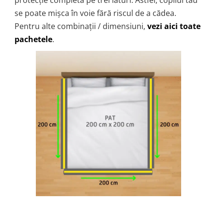
protecție completă pe trei laturi. Astfel, copilul tău
se poate mișca în voie fără riscul de a cădea.
Pentru alte combinații / dimensiuni,
vezi aici toate
pachetele
.