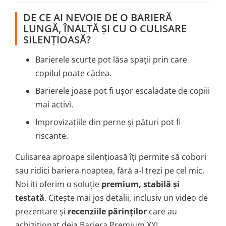
DE CE AI NEVOIE DE O BARIERĂ
LUNGĂ, ÎNALTĂ ȘI CU O CULISARE
SILENȚIOASĂ?
Barierele scurte pot lăsa spații prin care
copilul poate cădea.
Barierele joase pot fi ușor escaladate de copiii
mai activi.
Improvizațiile din perne și pături pot fi
riscante.
Culisarea aproape silențioasă îți permite să cobori
sau ridici bariera noaptea, fără a-l trezi pe cel mic.
Noi iți oferim o soluție
premium, stabilă și
testată
. Citește mai jos detalii, inclusiv un video de
prezentare și
recenziile părinților
care au
achiziționat deja Bariera Premium XXL.