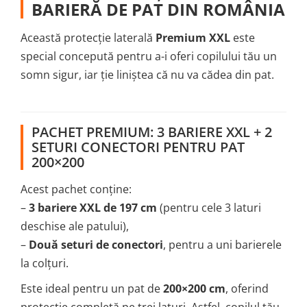
BARIERĂ DE PAT DIN ROMÂNIA
Această protecție laterală
Premium XXL
este
special concepută pentru a-i oferi copilului tău un
somn sigur, iar ție liniștea că nu va cădea din pat.
PACHET PREMIUM: 3 BARIERE XXL + 2
SETURI CONECTORI PENTRU PAT
200×200
Acest pachet conține:
–
3 bariere XXL de 197 cm
(pentru cele 3 laturi
deschise ale patului),
–
Două seturi de conectori
, pentru a uni barierele
la colțuri.
Este ideal pentru un pat de
200×200 cm
, oferind