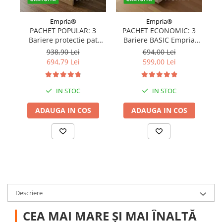
Empria®
Empria®
PACHET POPULAR: 3
PACHET ECONOMIC: 3
Bariere protectie pat
Bariere BASIC Empria
copii, SELECT, 160x200
protectie pat 160X200 cm
pr
938,90 Lei
694,00 Lei
cm
+ bara stabilizatoare
694,79 Lei
599,00 Lei
IN STOC
IN STOC
ADAUGA IN COS
ADAUGA IN COS
Descriere
CEA MAI MARE ȘI MAI ÎNALTĂ