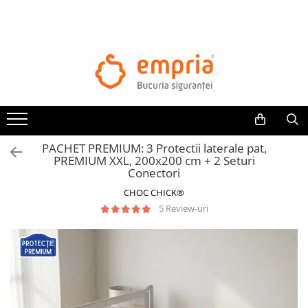
TOATE PRODUSELE
Protectii pat
Oferte Protectii Laterale Pat
Bariere protectie pentru pat
Aparatori laterale patut bebe
PACHET PREMIUM: 3 Protectii laterale pat,
Protectii mobilier
PREMIUM XXL, 200x200 cm + 2 Seturi
Conectori
Banda protectie mobila copii
CHOC CHICK®
Protectie colturi mobila copii
5 Review-uri
Sigurante pentru sertare si usi
Sigurante geamuri si usi glisante
Kituri de siguranta pentru copii si
bebelusi
Protectii casa