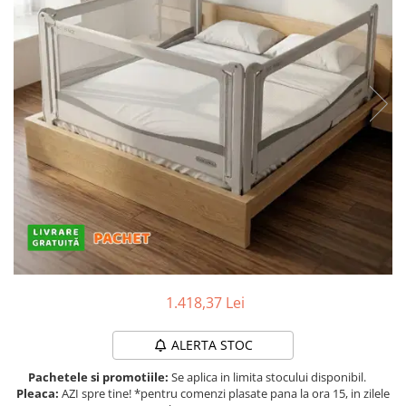
Protectii utile
Poarta siguranta copii
Deflectoare pentru aer conditionat
Protectii exterior
Casti antifonice pentru copii si
bebelusi
Echipament protectie bicicleta si
ski
Accesorii auto copii
Haine & accesorii plaja
Haine plaja / inot
1.418,37 Lei
Ochelari de soare
Palarii protectie UV
ALERTA STOC
Accesorii plaja
Pachetele si promotiile:
Se aplica in limita stocului disponibil.
Pleaca:
AZI spre tine! *pentru comenzi plasate pana la ora 15, in zilele
Puericultura mare