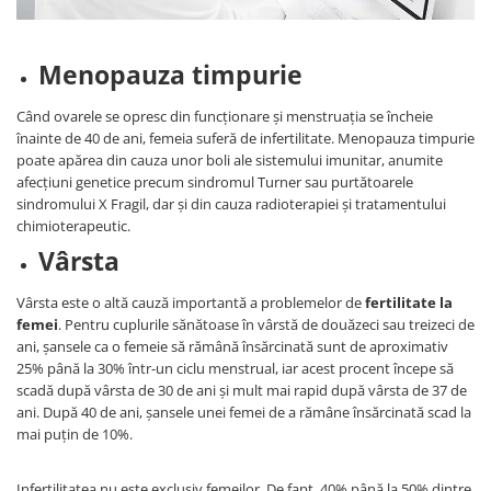
Menopauza timpurie
Când ovarele se opresc din funcționare și menstruația se încheie
înainte de 40 de ani, femeia suferă de infertilitate. Menopauza timpurie
poate apărea din cauza unor boli ale sistemului imunitar, anumite
afecțiuni genetice precum sindromul Turner sau purtătoarele
sindromului X Fragil, dar și din cauza radioterapiei și tratamentului
chimioterapeutic.
Vârsta
Vârsta este o altă cauză importantă a problemelor de
fertilitate la
femei
. Pentru cuplurile sănătoase în vârstă de douăzeci sau treizeci de
ani, șansele ca o femeie să rămână însărcinată sunt de aproximativ
25% până la 30% într-un ciclu menstrual, iar acest procent începe să
scadă după vârsta de 30 de ani și mult mai rapid după vârsta de 37 de
ani. După 40 de ani, șansele unei femei de a rămâne însărcinată scad la
mai puțin de 10%.
Infertilitatea nu este exclusiv femeilor. De fapt, 40% până la 50% dintre