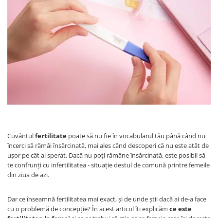
Protectii utile
Poarta siguranta copii
Deflectoare pentru aer conditionat
Protectii exterior
Casti antifonice pentru copii si
bebelusi
Echipament protectie bicicleta si
ski
Accesorii auto copii
Cuvântul
fertilitate
poate să nu fie în vocabularul tău până când nu
Haine & accesorii plaja
încerci să rămâi însărcinată, mai ales când descoperi că nu este atât de
Haine plaja / inot
ușor pe cât ai sperat. Dacă nu poți rămâne însărcinată, este posibil să
te confrunți cu infertilitatea - situație destul de comună printre femeile
Ochelari de soare
din ziua de azi.
Palarii protectie UV
Accesorii plaja
Dar ce înseamnă fertilitatea mai exact, și de unde știi dacă ai de-a face
cu o problemă de concepție? În acest articol îți explicăm
ce este
Puericultura mare