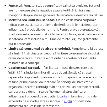
Fumatul.
Fumatul scade semnificativ calitatea ovulelor. Tutunul
are numeroase efecte negative asupra fertilității, fără a mai
menționa despre starea generală de sănătate și dezvoltarea fătului.
Menținerea unui IMC sănătos.
Un indice de masă corporală
ridicat este asociat cu probleme de fertilitate la femei, deoarece
influențează producția de hormoni. Pentru a avea o greutate cât
mai bună, este recomandat să faci exerciții fizice, să ai o alimentație
sănătoasă, care include o mulțime de fructe, legume și alimente
puțin procesate.
Limitează consumul de alcool și cofeină.
Femeile care își doresc
să rămână însărcinate ar trebui să limiteze consumul de alcool și
cafea, deoarece substanțele obținute de acestea pot influența
calitatea de a concepe.
Gestionează stresul.
Infertilitatea indusă de stres este des
întâlnită în rândul familiilor din ziua de azi. Se știe că stresul
reprezintă răspunsul organismului la împrejurări pe care le resimte
ca fiind primejdioase, dăunatoare. În condiții de stres cronic,
organismul secretă cantități mari de cortizol, un hormon steroid,
cunoscut sub denumirea de "hormon al stresului" care
influențează procesul de ovulație.
Jocurile
in familie sunt o cale
excelenta de a scadea stresul iar cele in
cuplu
pot destinde
atmosfera si duce la idei interesante.