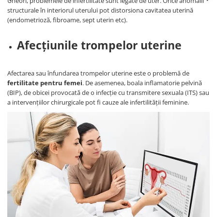
Uneori, problemele de infertilitate sunt legate de uter. Orice anomalii
structurale în interiorul uterului pot distorsiona cavitatea uterină
(endometrioză, fibroame, sept uterin etc).
Afecțiunile trompelor uterine
Afectarea sau înfundarea trompelor uterine este o problemă de
fertilitate pentru femei
. De asemenea, boala inflamatorie pelvină
(BIP), de obicei provocată de o infecție cu transmitere sexuala (ITS) sau
a intervențiilor chirurgicale pot fi cauze ale infertilității feminine.