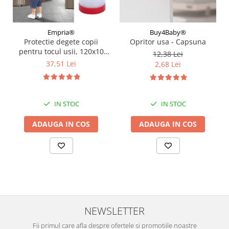
Empria®
Buy4Baby®
Protectie degete copii
Opritor usa - Capsuna
pentru tocul usii, 120x10
12,38 Lei
cm, Diverse dimensiuni
37,51 Lei
2,68 Lei
IN STOC
IN STOC
ADAUGA IN COS
ADAUGA IN COS
NEWSLETTER
Fii primul care afla despre ofertele si promotiile noastre