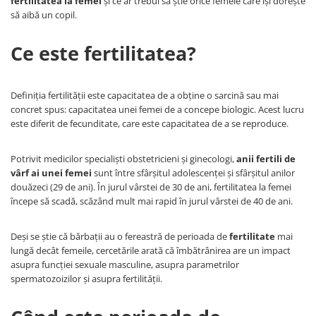
fertilitatea la femei
și ce ar trebui să știe orice femeie care își dorește
să aibă un copil.
Somnul bebelusului
Carucioare si scaune auto
Ce este fertilitatea?
Tarcuri copii / bebelusi
Scaune masa
Definiția fertilității este capacitatea de a obține o sarcină sau mai
Ingrijire bebe si mama
concret spus: capacitatea unei femei de a concepe biologic. Acest lucru
este diferit de fecunditate, care este capacitatea de a se reproduce.
Igiena si ingrijire bebelusi
Accesorii bebelusi / nou-nascuti
Potrivit medicilor specialiști obstetricieni și ginecologi,
anii fertili de
Perne si saltele bebelusi
vârf ai unei femei
sunt între sfârșitul adolescenței și sfârșitul anilor
Diversificare bebelusi
douăzeci (29 de ani). În jurul vârstei de 30 de ani, fertilitatea la femei
Baia bebelusului
începe să scadă, scăzând mult mai rapid în jurul vârstei de 40 de ani.
Maternitate
Deși se știe că bărbații au o fereastră de perioada de
fertilitate
mai
lungă decât femeile, cercetările arată că îmbătrânirea are un impact
Jucarii copii si jocuri educative
asupra funcției sexuale masculine, asupra parametrilor
Jucarii dentitie
spermatozoizilor și asupra fertilității.
Jocuri educative
Jucarii bebelusi