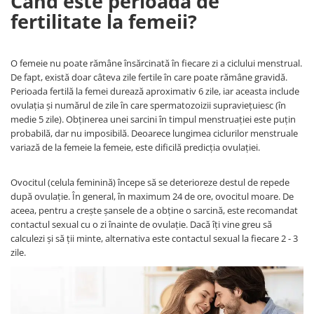
Când este perioada de
Covorase ortopedice senzoriale
fertilitate la femeii?
Cuburi magnetice JollyHeap®
Rechizite scolare
O femeie nu poate rămâne însărcinată în fiecare zi a ciclului menstrual.
LEGO
De fapt, există doar câteva zile fertile în care poate rămâne gravidă.
Perioada fertilă la femei durează aproximativ 6 zile, iar aceasta include
Stikere decorative si covoare
ovulația și numărul de zile în care spermatozoizii supraviețuiesc (în
Stickere decorative
medie 5 zile). Obținerea unei sarcini în timpul menstruației este puțin
probabilă, dar nu imposibilă. Deoarece lungimea ciclurilor menstruale
Covorase de joaca
variază de la femeie la femeie, este dificilă predicția ovulației.
Ingrijire adulti
Ovocitul (celula feminină) începe să se deterioreze destul de repede
Siguranta animale companie
după ovulație. În general, în maximum 24 de ore, ovocitul moare. De
aceea, pentru a crește șansele de a obține o sarcină, este recomandat
contactul sexual cu o zi înainte de ovulație. Dacă îți vine greu să
Carduri Cadou
calculezi și să ții minte, alternativa este contactul sexual la fiecare 2 - 3
Propuneri Cadou
zile.
Produse Sub 50 Lei
Resigilate