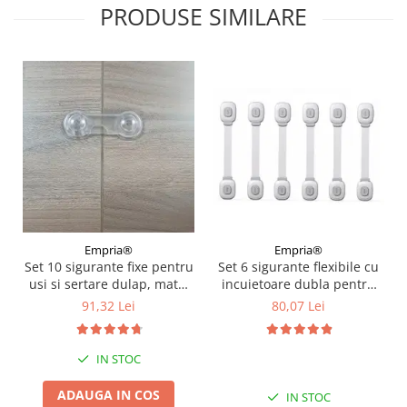
PRODUSE SIMILARE
Empria®
Empria®
Set 6 sigurante flexibile cu
Set 10 sigurante fixe pentru
incuietoare dubla pentru
usi si sertare dulap, mate,
usi si sertare, Gri
9.7x3.7x2.5 cm
80,07 Lei
91,32 Lei
IN STOC
ADAUGA IN COS
IN STOC