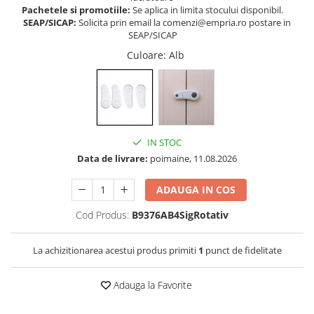
Pachetele si promotiile:
Se aplica in limita stocului disponibil.
Somnul bebelusului
SEAP/SICAP:
Solicita prin email la comenzi@empria.ro postare in
Carucioare si scaune auto
SEAP/SICAP
Tarcuri copii / bebelusi
Culoare
: Alb
Scaune masa
Ingrijire bebe si mama
Igiena si ingrijire bebelusi
IN STOC
Accesorii bebelusi / nou-nascuti
Data de livrare:
poimaine, 11.08.2026
Perne si saltele bebelusi
Diversificare bebelusi
ADAUGA IN COS
Baia bebelusului
Cod Produs:
B9376AB4SigRotativ
Maternitate
La achizitionarea acestui produs primiti
1
punct de fidelitate
Jucarii copii si jocuri educative
Jucarii dentitie
Adauga la Favorite
Jocuri educative
Jucarii bebelusi