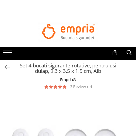
TOATE PRODUSELE
Protectii pat
Oferte Protectii Laterale Pat
Bariere protectie pentru pat
Aparatori laterale patut bebe
Set 4 bucati sigurante rotative, pentru usi
Protectii mobilier
dulap, 9.3 x 3.5 x 1.5 cm, Alb
Banda protectie mobila copii
Empria®
Protectie colturi mobila copii
3 Review-uri
Sigurante pentru sertare si usi
Sigurante geamuri si usi glisante
Kituri de siguranta pentru copii si
bebelusi
Protectii casa