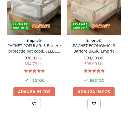
Empria®
Empria®
PACHET POPULAR: 3 Bariere
PACHET ECONOMIC: 3
protectie pat copii, SELECT,
Bariere BASIC Empria
160x200 cm
protectie pat 160X200 cm +
938,90 Lei
694,00 Lei
bara stabilizatoare
694,79 Lei
599,00 Lei
IN STOC
IN STOC
ADAUGA IN COS
ADAUGA IN COS