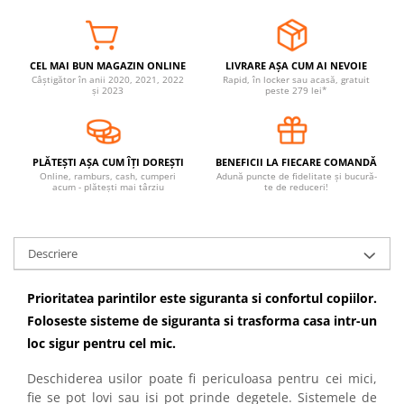
Covorase ortopedice senzoriale
Cuburi magnetice JollyHeap®
Rechizite scolare
CEL MAI BUN MAGAZIN ONLINE
LIVRARE AȘA CUM AI NEVOIE
Câștigător în anii 2020, 2021, 2022
Rapid, în locker sau acasă, gratuit
LEGO
și 2023
peste 279 lei*
Stikere decorative si covoare
Stickere decorative
PLĂTEȘTI AȘA CUM ÎȚI DOREȘTI
BENEFICII LA FIECARE COMANDĂ
Covorase de joaca
Online, ramburs, cash, cumperi
Adună puncte de fidelitate și bucură-
acum - plătești mai târziu
te de reduceri!
Ingrijire adulti
Siguranta animale companie
Descriere
Carduri Cadou
Prioritatea parintilor este siguranta si confortul copiilor.
Propuneri Cadou
Foloseste sisteme de siguranta si trasforma casa intr-un
loc sigur pentru cel mic.
Produse Sub 50 Lei
Deschiderea usilor poate fi periculoasa pentru cei mici,
Resigilate
fie se pot lovi sau isi pot prinde degetele. Sistemele de