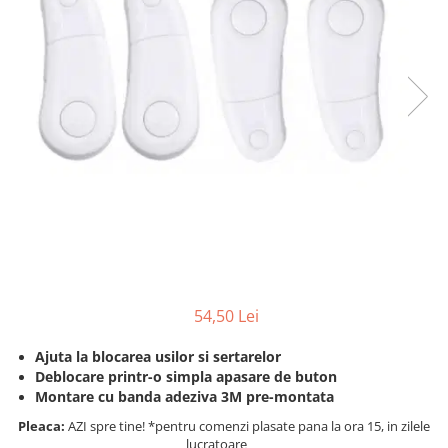
Protectii utile
Poarta siguranta copii
Deflectoare pentru aer conditionat
Protectii exterior
Casti antifonice pentru copii si
bebelusi
Echipament protectie bicicleta si
ski
Accesorii auto copii
Haine & accesorii plaja
54,50 Lei
Haine plaja / inot
Ochelari de soare
Ajuta la blocarea usilor si sertarelor
Palarii protectie UV
Deblocare printr-o simpla apasare de buton
Accesorii plaja
Montare cu banda adeziva 3M pre-montata
Pleaca:
AZI spre tine! *pentru comenzi plasate pana la ora 15, in zilele
Puericultura mare
lucratoare