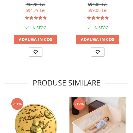
160x200 cm
protectie pat 160X200 cm +
938,90 Lei
694,00 Lei
bara stabilizatoare
694,79 Lei
599,00 Lei
IN STOC
IN STOC
ADAUGA IN COS
ADAUGA IN COS
PRODUSE SIMILARE
-51%
-19%