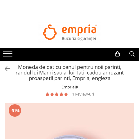
TOATE PRODUSELE
Protectii pat
Oferte Protectii Laterale Pat
Bariere protectie pentru pat
Aparatori laterale patut bebe
Moneda de dat cu banul pentru noii parinti,
Protectii mobilier
randul lui Mami sau al lui Tati, cadou amuzant
proaspetii parinti, Empria, engleza
Banda protectie mobila copii
Empria®
Protectie colturi mobila copii
4 Review-uri
Sigurante pentru sertare si usi
Sigurante geamuri si usi glisante
-51%
Kituri de siguranta pentru copii si
bebelusi
Protectii casa