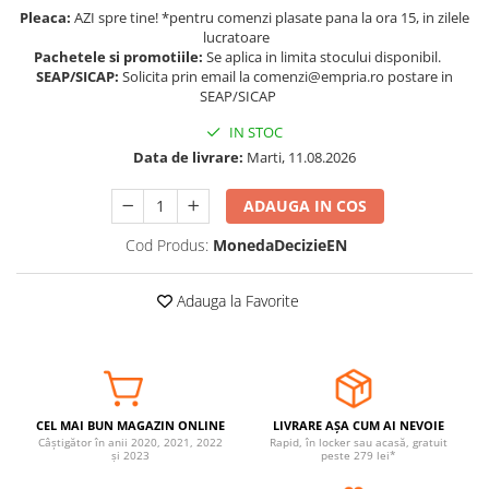
Pleaca:
AZI spre tine! *pentru comenzi plasate pana la ora 15, in zilele
Somnul bebelusului
lucratoare
Carucioare si scaune auto
Pachetele si promotiile:
Se aplica in limita stocului disponibil.
SEAP/SICAP:
Solicita prin email la comenzi@empria.ro postare in
Tarcuri copii / bebelusi
SEAP/SICAP
Scaune masa
IN STOC
Data de livrare:
Marti, 11.08.2026
Ingrijire bebe si mama
Igiena si ingrijire bebelusi
ADAUGA IN COS
Accesorii bebelusi / nou-nascuti
Cod Produs:
MonedaDecizieEN
Perne si saltele bebelusi
Diversificare bebelusi
Adauga la Favorite
Baia bebelusului
Maternitate
Jucarii copii si jocuri educative
Jucarii dentitie
CEL MAI BUN MAGAZIN ONLINE
LIVRARE AȘA CUM AI NEVOIE
Câștigător în anii 2020, 2021, 2022
Rapid, în locker sau acasă, gratuit
Jocuri educative
și 2023
peste 279 lei*
Jucarii bebelusi