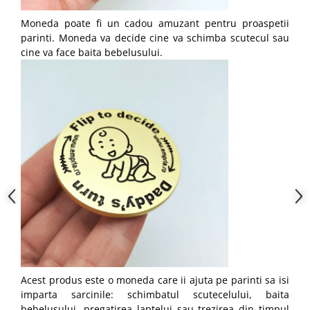
Moneda poate fi un cadou amuzant pentru proaspetii
parinti. Moneda va decide cine va schimba scutecul sau
cine va face baita bebelusului.
Acest produs este o moneda care ii ajuta pe parinti sa isi
imparta sarcinile: schimbatul scutecelului, baita
bebelusului, pregatirea laptelui sau trezirea din timpul