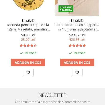
Empria®
Empria®
Moneda pentru copii de la
Patut bebelusi co-sleeper 2
Zana Maseluta, amintire
in 1 Empria, adaptabil si
primul dintisor de lapte
portabil, transformabil in
50,56 Lei
529,87 Lei
pierdut, Empria
bariera pat copii,
25,00 Lei
426,88 Lei
dimensiune patut 97 × 44 ×
40 cm, dimensiune bariera
185 × 40 cm, reglabil pe
IN STOC
IN STOC
inaltime, pliabil
ADAUGA IN COS
ADAUGA IN COS
NEWSLETTER
Fii primul care afla despre ofertele si promotiile noastre