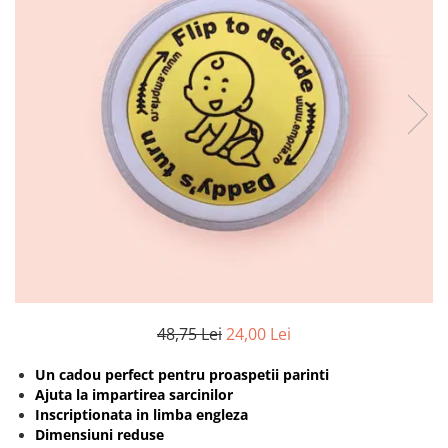
Protectii utile
Poarta siguranta copii
Deflectoare pentru aer conditionat
Protectii exterior
Casti antifonice pentru copii si
bebelusi
Echipament protectie bicicleta si
ski
Accesorii auto copii
Haine & accesorii plaja
Haine plaja / inot
48,75 Lei
24,00 Lei
Ochelari de soare
Palarii protectie UV
Un cadou perfect pentru proaspetii parinti
Accesorii plaja
Ajuta la impartirea sarcinilor
Inscriptionata in limba engleza
Dimensiuni reduse
Puericultura mare