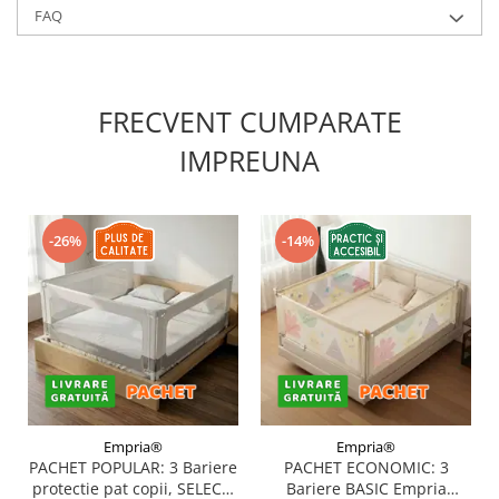
FAQ
FRECVENT CUMPARATE
IMPREUNA
-26%
-14%
Empria®
Empria®
PACHET POPULAR: 3 Bariere
PACHET ECONOMIC: 3
protectie pat copii, SELECT,
Bariere BASIC Empria