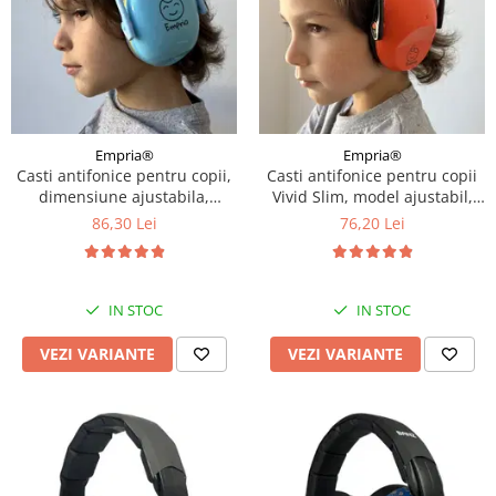
Empria®
Empria®
Casti antifonice pentru copii,
Casti antifonice pentru copii
dimensiune ajustabila,
Vivid Slim, model ajustabil,
Empria, Diverse culori
Empria, Diverse culori
86,30 Lei
76,20 Lei
IN STOC
IN STOC
VEZI VARIANTE
VEZI VARIANTE