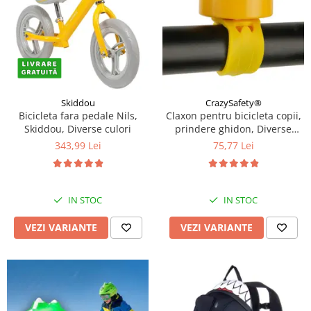
Skiddou
CrazySafety®
Bicicleta fara pedale Nils,
Claxon pentru bicicleta copii,
Skiddou, Diverse culori
prindere ghidon, Diverse
modele si culori
343,99 Lei
75,77 Lei
IN STOC
IN STOC
VEZI VARIANTE
VEZI VARIANTE