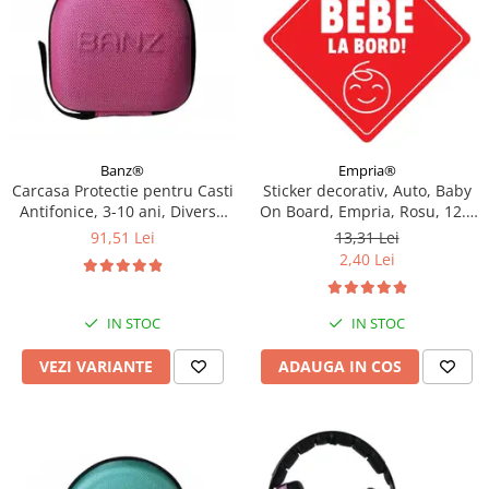
Empria®
Banz®
Sticker decorativ, Auto, Baby
Carcasa Protectie pentru Casti
On Board, Empria, Rosu, 12.5
Antifonice, 3-10 ani, Diverse
x 12.5 cm
culori
13,31 Lei
91,51 Lei
2,40 Lei
IN STOC
IN STOC
ADAUGA IN COS
VEZI VARIANTE