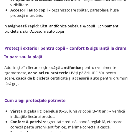
Protectii utile
vizibilitate.
Accesorii auto copii
– organizatoare spătar, parasolare, huse,
Poarta siguranta copii
protecții murdărie.
Deflectoare pentru aer conditionat
Navighează rapid:
Căști antifonice bebeluși & copii
·
Echipament
bicicletă & ski
·
Accesorii auto copii
Protectii exterior
Casti antifonice pentru copii si
Protecții exterior pentru copii – confort & siguranță la drum,
bebelusi
Echipament protectie bicicleta si
în parc sau la plajă
ski
Adu liniște în fiecare ieșire:
căști antifonice
pentru evenimente
Accesorii auto copii
zgomotoase,
ochelari cu protecție UV
și pălării UPF 50+ pentru
soare,
cască de bicicletă
certificată și
accesorii auto
pentru drumuri
fără griji.
Haine & accesorii plaja
Haine plaja / inot
Cum alegi protecțiile potrivite
Ochelari de soare
Palarii protectie UV
Vârsta & gabarit:
bebeluși (0–36 luni) vs copii (3–10 ani) – verifică
Accesorii plaja
indicațiile fiecărui produs.
Confort & potrivire:
greutate redusă, bandă reglabilă, etanșare
corectă peste urechi (antifonice), mărime corectă la cască.
Puericultura mare