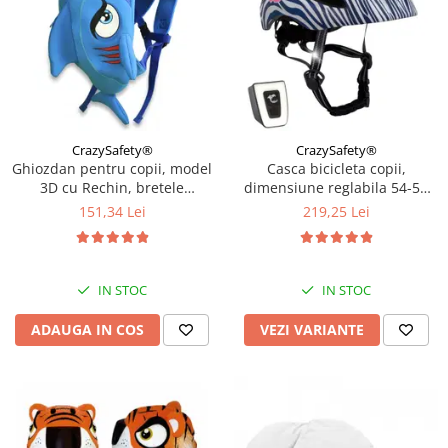
CrazySafety®
CrazySafety®
Ghiozdan pentru copii, model
Casca bicicleta copii,
3D cu Rechin, bretele
dimensiune reglabila 54-58
ajustabile, Bleu
cm, 6-12 ani, Dark Blue
151,34 Lei
219,25 Lei
IN STOC
IN STOC
ADAUGA IN COS
VEZI VARIANTE