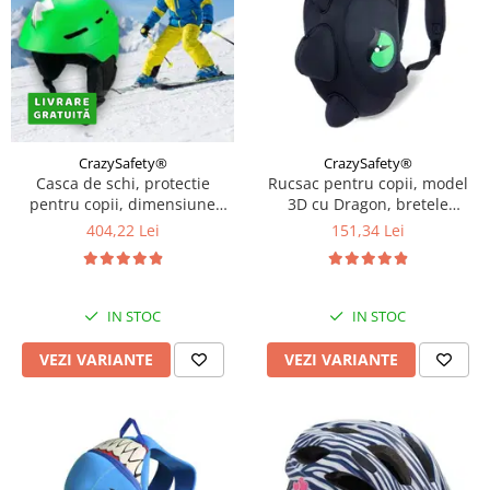
CrazySafety®
CrazySafety®
Casca de schi, protectie
Rucsac pentru copii, model
pentru copii, dimensiune
3D cu Dragon, bretele
reglabila 58-61cm, Diverse
ajustabile, Diverse culori
404,22 Lei
151,34 Lei
culori
IN STOC
IN STOC
VEZI VARIANTE
VEZI VARIANTE