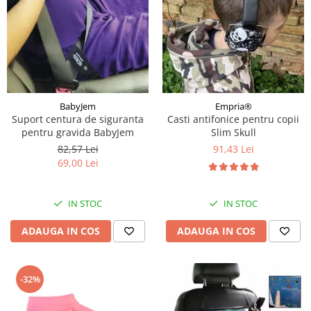
BabyJem
Empria®
Suport centura de siguranta
Casti antifonice pentru copii
pentru gravida BabyJem
Slim Skull
82,57 Lei
91,43 Lei
69,00 Lei
IN STOC
IN STOC
ADAUGA IN COS
ADAUGA IN COS
-32%