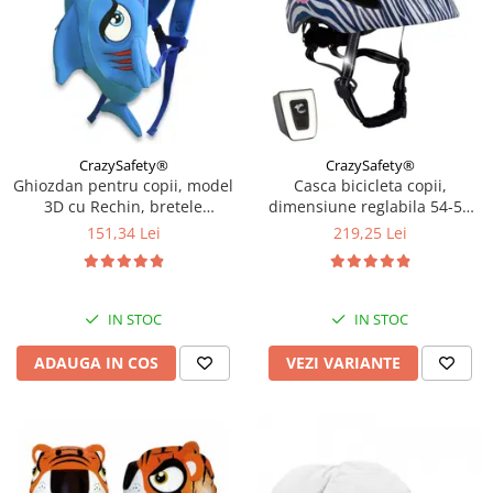
CrazySafety®
CrazySafety®
Ghiozdan pentru copii, model
Casca bicicleta copii,
3D cu Rechin, bretele
dimensiune reglabila 54-58
ajustabile, Bleu
cm, 6-12 ani, Dark Blue
151,34 Lei
219,25 Lei
IN STOC
IN STOC
ADAUGA IN COS
VEZI VARIANTE