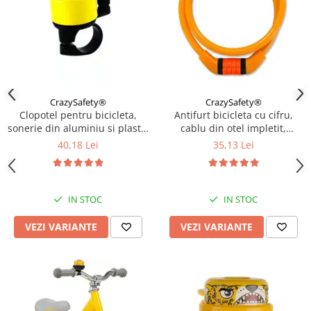
CrazySafety®
CrazySafety®
Clopotel pentru bicicleta,
Antifurt bicicleta cu cifru,
sonerie din aluminiu si plastic
cablu din otel impletit,
rezistent, Diverse culori
lungime 65 cm, rezistent,
40,18 Lei
35,13 Lei
Diverse culori
IN STOC
IN STOC
VEZI VARIANTE
VEZI VARIANTE