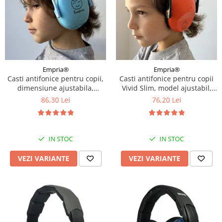
Empria®
Empria®
Casti antifonice pentru copii,
Casti antifonice pentru copii
dimensiune ajustabila,
Vivid Slim, model ajustabil,
Empria, Diverse culori
Empria, Diverse culori
86,30 Lei
76,20 Lei
IN STOC
IN STOC
VEZI VARIANTE
VEZI VARIANTE