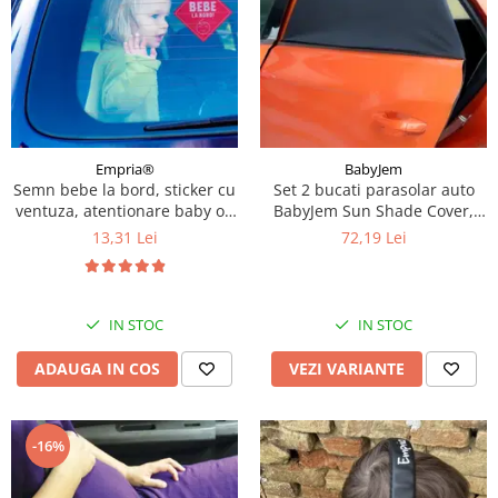
Empria®
BabyJem
Semn bebe la bord, sticker cu
Set 2 bucati parasolar auto
ventuza, atentionare baby on
BabyJem Sun Shade Cover,
board, siguranta auto,
Diverse marimi
13,31 Lei
72,19 Lei
Empria, Rosu
IN STOC
IN STOC
ADAUGA IN COS
VEZI VARIANTE
-16%