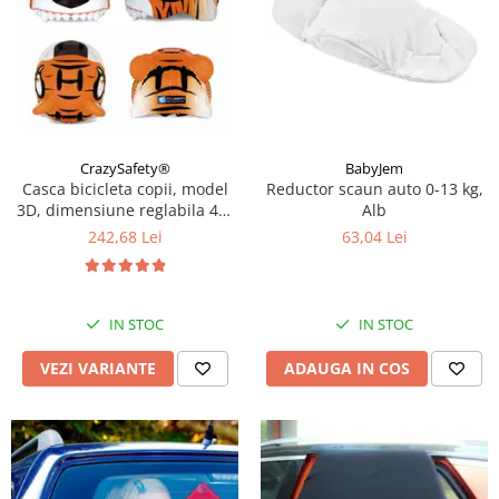
CrazySafety®
BabyJem
Casca bicicleta copii, model
Reductor scaun auto 0-13 kg,
3D, dimensiune reglabila 49-
Alb
55 cm, 2-7 ani, Diverse
242,68 Lei
63,04 Lei
modele si culori
IN STOC
IN STOC
VEZI VARIANTE
ADAUGA IN COS