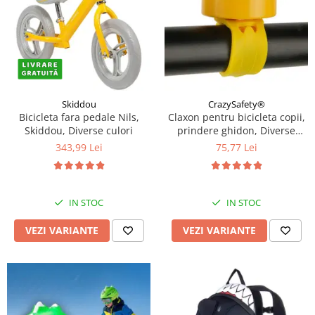
Skiddou
CrazySafety®
Bicicleta fara pedale Nils,
Claxon pentru bicicleta copii,
Skiddou, Diverse culori
prindere ghidon, Diverse
modele si culori
343,99 Lei
75,77 Lei
IN STOC
IN STOC
VEZI VARIANTE
VEZI VARIANTE