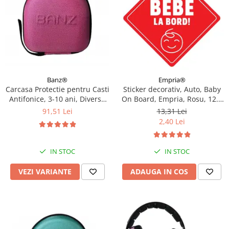
Empria®
Banz®
Sticker decorativ, Auto, Baby
Carcasa Protectie pentru Casti
On Board, Empria, Rosu, 12.5
Antifonice, 3-10 ani, Diverse
x 12.5 cm
culori
13,31 Lei
91,51 Lei
2,40 Lei
IN STOC
IN STOC
ADAUGA IN COS
VEZI VARIANTE