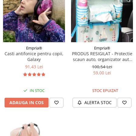
Empria®
Empria®
Casti antifonice pentru copii,
PRODUS RESIGILAT - Protectie
Galaxy
scaun auto, organizator auto
copii, 8 buzunare, Empria,
91,43 Lei
100,54 Lei
54x43 cm, Bleu
59,00 Lei
IN STOC
STOC EPUIZAT
ADAUGA IN COS
ALERTA STOC