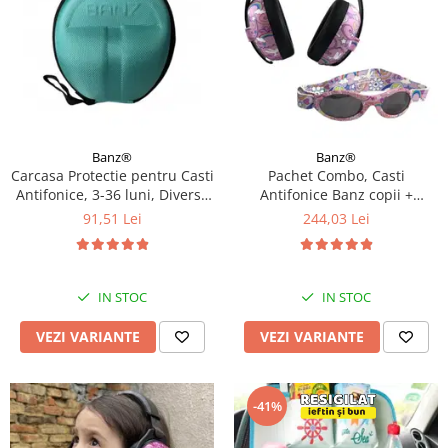
Banz®
Banz®
Carcasa Protectie pentru Casti
Pachet Combo, Casti
Antifonice, 3-36 luni, Diverse
Antifonice Banz copii +
culori
Ochelari de Soare Protectie
91,51 Lei
244,03 Lei
UV, 3 - 36 luni, Diverse
modele
IN STOC
IN STOC
VEZI VARIANTE
VEZI VARIANTE
-41%