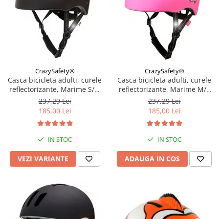
CrazySafety®
CrazySafety®
Casca bicicleta adulti, curele
Casca bicicleta adulti, curele
reflectorizante, Marime S/M
reflectorizante, Marime M/L
(52-56cm), model Ramp,
(54-60cm), model Ramp,
237,29 Lei
237,29 Lei
Diverse culori
Grafitti Roz
185,00 Lei
185,00 Lei
IN STOC
IN STOC
VEZI VARIANTE
ADAUGA IN COS