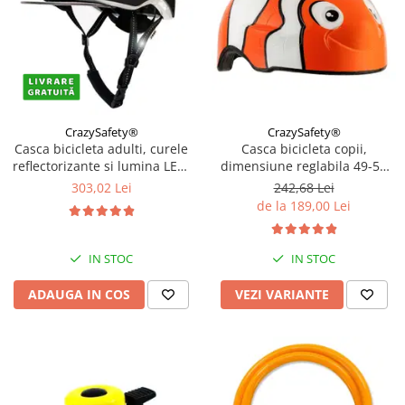
CrazySafety®
CrazySafety®
Casca bicicleta adulti, curele
Casca bicicleta copii,
reflectorizante si lumina LED,
dimensiune reglabila 49-55
dimensiune reglabila 53-59
cm, 2-7 ani, Diverse modele
303,02 Lei
242,68 Lei
cm, model Metro, Negru
de la 189,00 Lei
IN STOC
IN STOC
ADAUGA IN COS
VEZI VARIANTE