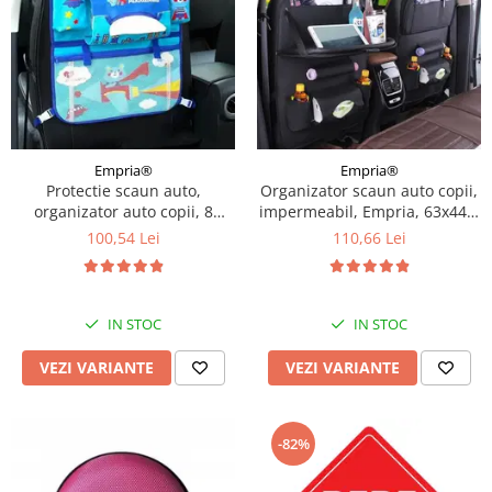
Empria®
Empria®
Protectie scaun auto,
Organizator scaun auto copii,
organizator auto copii, 8
impermeabil, Empria, 63x44.5
buzunare, Empria, 54x43 cm,
cm, Diverse culori
100,54 Lei
110,66 Lei
Albastru
IN STOC
IN STOC
VEZI VARIANTE
VEZI VARIANTE
-82%