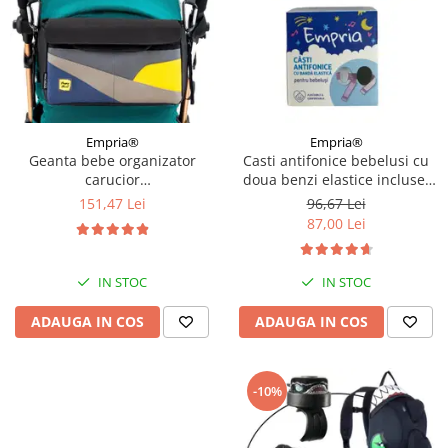
Empria®
Empria®
Geanta bebe organizator
Casti antifonice bebelusi cu
carucior
doua benzi elastice incluse,
bebelusi, 36x21x11 cm
roz si albastru, Empria
151,47 Lei
96,67 Lei
87,00 Lei
IN STOC
IN STOC
ADAUGA IN COS
ADAUGA IN COS
-10%