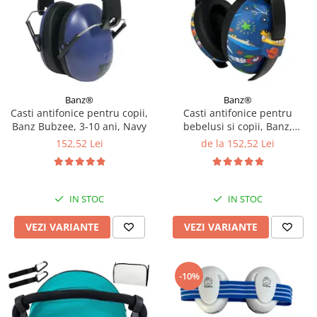
Banz®
Banz®
Casti antifonice pentru copii,
Casti antifonice pentru
Banz Bubzee, 3-10 ani, Navy
bebelusi si copii, Banz,
Bubzee, 3-36 luni, Diverse
152,52 Lei
de la 152,52 Lei
modele
IN STOC
IN STOC
VEZI VARIANTE
VEZI VARIANTE
-10%