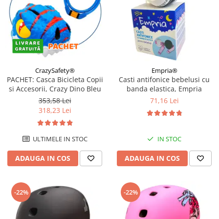
CrazySafety®
Empria®
PACHET: Casca Bicicleta Copii
Casti antifonice bebelusi cu
si Accesorii, Crazy Dino Bleu
banda elastica, Empria
353,58 Lei
71,16 Lei
318,23 Lei
ULTIMELE IN STOC
IN STOC
ADAUGA IN COS
ADAUGA IN COS
-22%
-22%