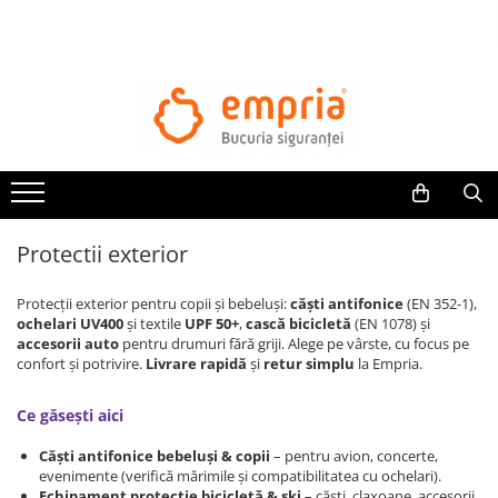
TOATE PRODUSELE
Protectii pat
Oferte Protectii Laterale Pat
Bariere protectie pentru pat
Aparatori laterale patut bebe
Protectii exterior
Protectii mobilier
Banda protectie mobila copii
Protecții exterior pentru copii și bebeluși:
căști antifonice
(EN 352-1),
Protectie colturi mobila copii
ochelari UV400
și textile
UPF 50+
,
cască bicicletă
(EN 1078) și
accesorii auto
pentru drumuri fără griji. Alege pe vârste, cu focus pe
Sigurante pentru sertare si usi
confort și potrivire.
Livrare rapidă
și
retur simplu
la Empria.
Sigurante geamuri si usi glisante
Kituri de siguranta pentru copii si
Ce găsești aici
bebelusi
Căști antifonice bebeluși & copii
– pentru avion, concerte,
evenimente (verifică mărimile și compatibilitatea cu ochelari).
Protectii casa
Echipament protecție bicicletă & ski
– căști, claxoane, accesorii