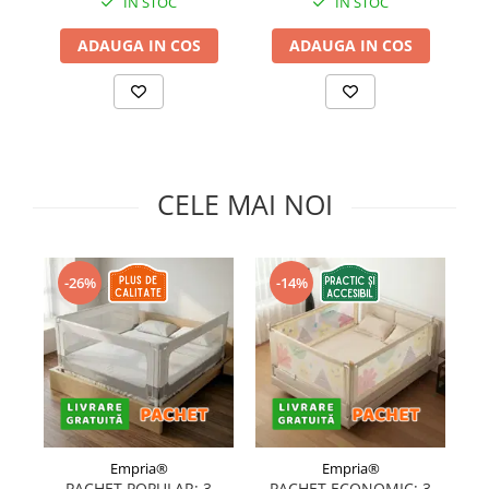
IN STOC
IN STOC
ADAUGA IN COS
ADAUGA IN COS
CELE MAI NOI
-26%
-14%
Empria®
Empria®
PACHET POPULAR: 3
PACHET ECONOMIC: 3