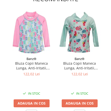
Banz®
Banz®
Bluza Copii Maneca
Bluza Copii Maneca
Lunga, Anti-Iritatii,
Lunga, Anti-Iritatii,
Protectie Soare UPF50+,
Protectie Soare UPF50+,
P
122,02 Lei
122,02 Lei
Sea Horse, Marimea 0
Floral Mint, Diverse
N
marimi
IN STOC
IN STOC
ADAUGA IN COS
ADAUGA IN COS