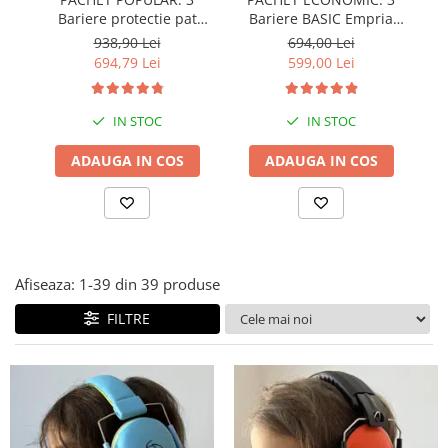
Bariere protectie pat
Bariere BASIC Empria
copii, SELECT, 160x200
protectie pat 160X200 cm
pr
938,90 Lei
694,00 Lei
cm
+ bara stabilizatoare
694,79 Lei
599,00 Lei
IN STOC
IN STOC
ADAUGA IN COS
ADAUGA IN COS
Afiseaza:
1-
39
din
39
produse
FILTRE