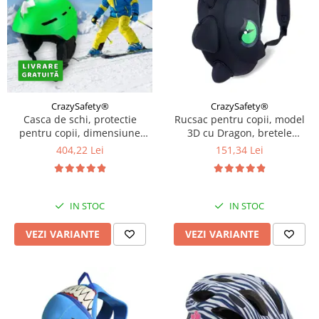
CrazySafety®
CrazySafety®
Casca de schi, protectie
Rucsac pentru copii, model
pentru copii, dimensiune
3D cu Dragon, bretele
reglabila 58-61cm, Diverse
ajustabile, Diverse culori
404,22 Lei
151,34 Lei
culori
IN STOC
IN STOC
VEZI VARIANTE
VEZI VARIANTE