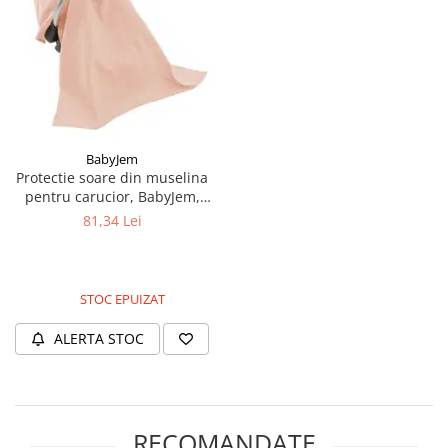
BabyJem
Protectie soare din muselina
pentru carucior, BabyJem,
90x110 cm, Somon
81,34 Lei
STOC EPUIZAT
ALERTA STOC
RECOMANDATE