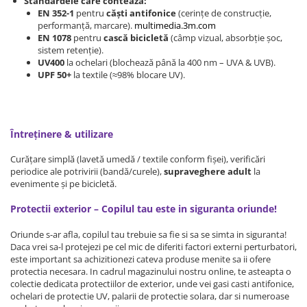
Standardele care contează:
EN 352-1
pentru
căști antifonice
(cerințe de construcție,
Somnul bebelusului
performanță, marcare).
multimedia.3m.com
Carucioare si scaune auto
EN 1078
pentru
cască bicicletă
(câmp vizual, absorbție șoc,
sistem retenție).
Tarcuri copii / bebelusi
UV400
la ochelari (blochează până la 400 nm – UVA & UVB).
Scaune masa
UPF 50+
la textile (≈98% blocare UV).
Ingrijire bebe si mama
Igiena si ingrijire bebelusi
Întreținere & utilizare
Accesorii bebelusi / nou-nascuti
Curățare simplă (lavetă umedă / textile conform fișei), verificări
Perne si saltele bebelusi
periodice ale potrivirii (bandă/curele),
supraveghere adult
la
Diversificare bebelusi
evenimente și pe bicicletă.
Baia bebelusului
Protectii exterior – Copilul tau este in siguranta oriunde!
Maternitate
Oriunde s-ar afla, copilul tau trebuie sa fie si sa se simta in siguranta!
Jucarii copii si jocuri educative
Daca vrei sa-l protejezi pe cel mic de diferiti factori externi perturbatori,
este important sa achizitionezi cateva produse menite sa ii ofere
Jucarii dentitie
protectia necesara. In cadrul magazinului nostru online, te asteapta o
colectie dedicata protectiilor de exterior, unde vei gasi casti antifonice,
Jocuri educative
ochelari de protectie UV, palarii de protectie solara, dar si numeroase
Jucarii bebelusi