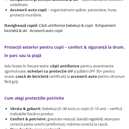
Protectii utile
vizibilitate.
Accesorii auto copii
– organizatoare spătar, parasolare, huse,
Poarta siguranta copii
protecții murdărie.
Deflectoare pentru aer conditionat
Navighează rapid:
Căști antifonice bebeluși & copii
·
Echipament
bicicletă & ski
·
Accesorii auto copii
Protectii exterior
Casti antifonice pentru copii si
Protecții exterior pentru copii – confort & siguranță la drum,
bebelusi
Echipament protectie bicicleta si
în parc sau la plajă
ski
Adu liniște în fiecare ieșire:
căști antifonice
pentru evenimente
Accesorii auto copii
zgomotoase,
ochelari cu protecție UV
și pălării UPF 50+ pentru
soare,
cască de bicicletă
certificată și
accesorii auto
pentru drumuri
fără griji.
Haine & accesorii plaja
Haine plaja / inot
Cum alegi protecțiile potrivite
Ochelari de soare
Palarii protectie UV
Vârsta & gabarit:
bebeluși (0–36 luni) vs copii (3–10 ani) – verifică
Accesorii plaja
indicațiile fiecărui produs.
Confort & potrivire:
greutate redusă, bandă reglabilă, etanșare
corectă peste urechi (antifonice), mărime corectă la cască.
Puericultura mare