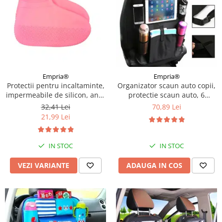
Empria®
Empria®
Protectii pentru incaltaminte,
Organizator scaun auto copii,
impermeabile de silicon, anti-
protectie scaun auto, 6
alunecare, Empria, marime S
buzunare, 60x42 cm, Empria,
32,41 Lei
70,89 Lei
30 - 34, Diverse culori
Negru
21,99 Lei
IN STOC
IN STOC
VEZI VARIANTE
ADAUGA IN COS