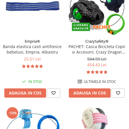
Empria®
CrazySafety®
Banda elastica casti antifonice
PACHET: Casca Bicicleta Copii
bebelusi, Empria, Albastru
si Accesorii, Crazy Dragon
Negru
25,51 Lei
504,93 Lei
454,43 Lei
IN STOC
ULTIMELE IN STOC
ADAUGA IN COS
ADAUGA IN COS
-10%