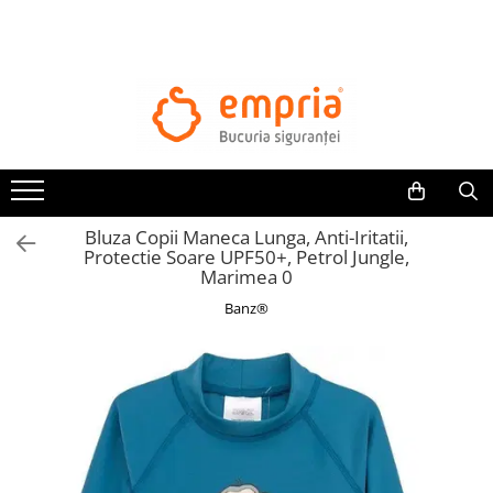
TOATE PRODUSELE
Protectii pat
Oferte Protectii Laterale Pat
Bariere protectie pentru pat
Aparatori laterale patut bebe
Bluza Copii Maneca Lunga, Anti-Iritatii,
Protectii mobilier
Protectie Soare UPF50+, Petrol Jungle,
Marimea 0
Banda protectie mobila copii
Banz®
Protectie colturi mobila copii
Sigurante pentru sertare si usi
Sigurante geamuri si usi glisante
Kituri de siguranta pentru copii si
bebelusi
Protectii casa