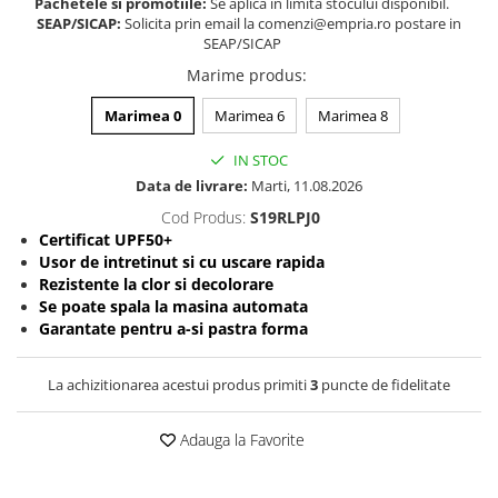
Pachetele si promotiile:
Se aplica in limita stocului disponibil.
SEAP/SICAP:
Solicita prin email la comenzi@empria.ro postare in
Somnul bebelusului
SEAP/SICAP
Carucioare si scaune auto
Marime produs
:
Tarcuri copii / bebelusi
Scaune masa
Marimea 0
Marimea 6
Marimea 8
IN STOC
Ingrijire bebe si mama
Data de livrare:
Marti, 11.08.2026
Igiena si ingrijire bebelusi
Cod Produs:
S19RLPJ0
Accesorii bebelusi / nou-nascuti
Certificat UPF50+
Perne si saltele bebelusi
Usor de intretinut si cu uscare rapida
Rezistente la clor si decolorare
Diversificare bebelusi
Se poate spala la masina automata
Baia bebelusului
Garantate pentru a-si pastra forma
Maternitate
La achizitionarea acestui produs primiti
3
puncte de fidelitate
Jucarii copii si jocuri educative
Jucarii dentitie
Adauga la Favorite
Jocuri educative
Jucarii bebelusi