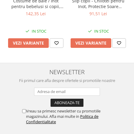
Costume de Baie / Inot
Slip copii - Chilotei pentru
pentru bebelusi si copii,
Inot, Protectie Soare
Protectie Soare UPF50+,
UPF50+, Floral Pink, Diverse
142,35 Lei
91,51 Lei
Mint Floral, Diverse marimi
marimi
IN STOC
IN STOC
VEZI VARIANTE
VEZI VARIANTE
NEWSLETTER
Fii primul care afla despre ofertele si promotiile noastre
Vreau sa primesc newsletter cu promotiile
magazinului. Afla mai multe in
Politica de
Confidentialitate