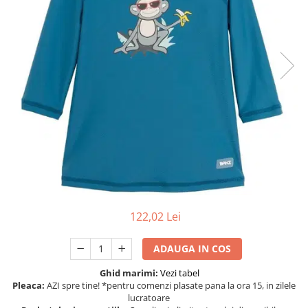
Protectii utile
Poarta siguranta copii
Deflectoare pentru aer conditionat
Protectii exterior
Casti antifonice pentru copii si
bebelusi
Echipament protectie bicicleta si
ski
Accesorii auto copii
Haine & accesorii plaja
122,02 Lei
Haine plaja / inot
Ochelari de soare
ADAUGA IN COS
Palarii protectie UV
Accesorii plaja
Ghid marimi:
Vezi tabel
Pleaca:
AZI spre tine! *pentru comenzi plasate pana la ora 15, in zilele
lucratoare
Puericultura mare