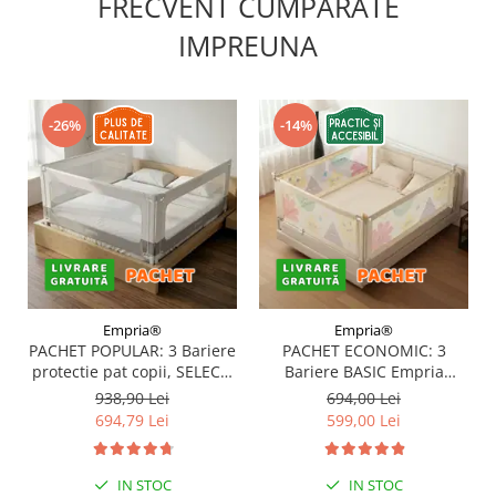
FRECVENT CUMPARATE
IMPREUNA
-26%
-14%
Empria®
Empria®
PACHET POPULAR: 3 Bariere
PACHET ECONOMIC: 3
protectie pat copii, SELECT,
Bariere BASIC Empria
160x200 cm
protectie pat 160X200 cm +
938,90 Lei
694,00 Lei
bara stabilizatoare
694,79 Lei
599,00 Lei
IN STOC
IN STOC