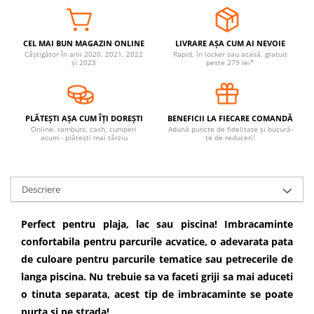
Covorase ortopedice senzoriale
Cuburi magnetice JollyHeap®
CEL MAI BUN MAGAZIN ONLINE
LIVRARE AȘA CUM AI NEVOIE
Rechizite scolare
Câștigător în anii 2020, 2021, 2022
Rapid, în locker sau acasă, gratuit
și 2023
peste 279 lei*
LEGO
Stikere decorative si covoare
Stickere decorative
PLĂTEȘTI AȘA CUM ÎȚI DOREȘTI
BENEFICII LA FIECARE COMANDĂ
Online, ramburs, cash, cumperi
Adună puncte de fidelitate și bucură-
Covorase de joaca
acum - plătești mai târziu
te de reduceri!
Ingrijire adulti
Descriere
Siguranta animale companie
Perfect pentru plaja, lac sau piscina! Imbracaminte
Carduri Cadou
confortabila pentru parcurile acvatice, o adevarata pata
Propuneri Cadou
de culoare pentru parcurile tematice sau petrecerile de
langa piscina. Nu trebuie sa va faceti griji sa mai aduceti
Produse Sub 50 Lei
o tinuta separata, acest tip de imbracaminte se poate
Resigilate
purta si pe strada!