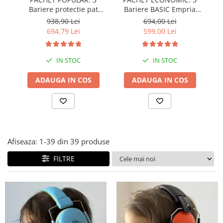
Bariere protectie pat
Bariere BASIC Empria
copii, SELECT, 160x200
protectie pat 160X200 cm
pr
938,90 Lei
694,00 Lei
cm
+ bara stabilizatoare
694,79 Lei
599,00 Lei
IN STOC
IN STOC
ADAUGA IN COS
ADAUGA IN COS
Afiseaza:
1-
39
din
39
produse
FILTRE