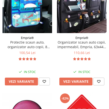
Empria®
Empria®
Protectie scaun auto,
Organizator scaun auto copii,
organizator auto copii, 8
impermeabil, Empria, 63x44.5
buzunare, Empria, 54x43 cm,
cm, Diverse culori
100,54 Lei
110,66 Lei
Albastru
IN STOC
IN STOC
VEZI VARIANTE
VEZI VARIANTE
-82%