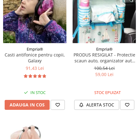
Empria®
Empria®
Casti antifonice pentru copii,
PRODUS RESIGILAT - Protectie
Galaxy
scaun auto, organizator auto
copii, 8 buzunare, Empria,
91,43 Lei
100,54 Lei
54x43 cm, Bleu
59,00 Lei
IN STOC
STOC EPUIZAT
ADAUGA IN COS
ALERTA STOC