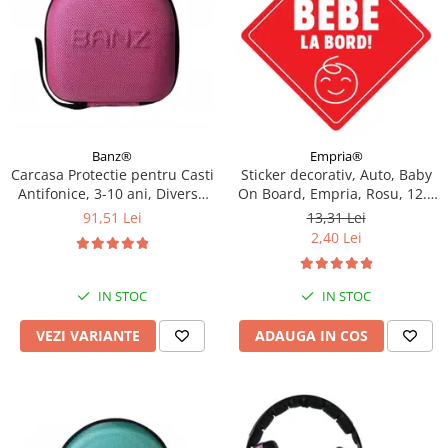
Empria®
Banz®
Sticker decorativ, Auto, Baby
Carcasa Protectie pentru Casti
On Board, Empria, Rosu, 12.5
Antifonice, 3-10 ani, Diverse
x 12.5 cm
culori
13,31 Lei
91,51 Lei
2,40 Lei
IN STOC
IN STOC
ADAUGA IN COS
VEZI VARIANTE