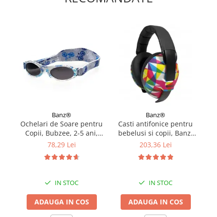
Banz®
Banz®
Ochelari de Soare pentru
Casti antifonice pentru
Copii, Bubzee, 2-5 ani,
bebelusi si copii, Banz,
Diverse culori
Bubzee, 3-36 luni, Prism
P
78,29 Lei
203,36 Lei
IN STOC
IN STOC
ADAUGA IN COS
ADAUGA IN COS