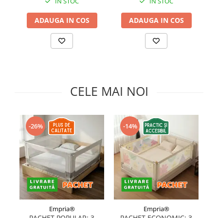
IN STOC
IN STOC
ADAUGA IN COS
ADAUGA IN COS
CELE MAI NOI
-26%
-14%
Empria®
Empria®
PACHET POPULAR: 3
PACHET ECONOMIC: 3