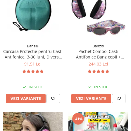
Banz®
Banz®
Carcasa Protectie pentru Casti
Pachet Combo, Casti
Antifonice, 3-36 luni, Diverse
Antifonice Banz copii +
culori
Ochelari de Soare Protectie
91,51 Lei
244,03 Lei
UV, 3 - 36 luni, Diverse
modele
IN STOC
IN STOC
VEZI VARIANTE
VEZI VARIANTE
-41%