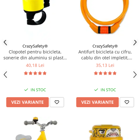
CrazySafety®
CrazySafety®
Clopotel pentru bicicleta,
Antifurt bicicleta cu cifru,
sonerie din aluminiu si plastic
cablu din otel impletit,
rezistent, Diverse culori
lungime 65 cm, rezistent,
40,18 Lei
35,13 Lei
Diverse culori
IN STOC
IN STOC
VEZI VARIANTE
VEZI VARIANTE