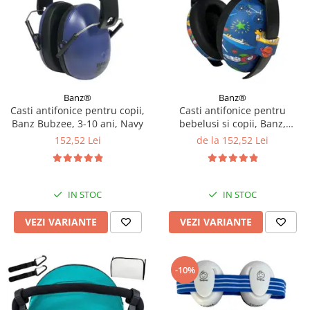
Banz®
Banz®
Casti antifonice pentru copii,
Casti antifonice pentru
Banz Bubzee, 3-10 ani, Navy
bebelusi si copii, Banz,
Bubzee, 3-36 luni, Diverse
152,52 Lei
de la 152,52 Lei
modele
IN STOC
IN STOC
VEZI VARIANTE
VEZI VARIANTE
-10%