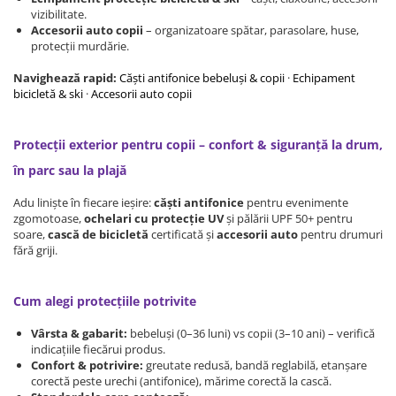
Protectii utile
vizibilitate.
Accesorii auto copii
– organizatoare spătar, parasolare, huse,
Poarta siguranta copii
protecții murdărie.
Deflectoare pentru aer conditionat
Navighează rapid:
Căști antifonice bebeluși & copii
·
Echipament
bicicletă & ski
·
Accesorii auto copii
Protectii exterior
Casti antifonice pentru copii si
Protecții exterior pentru copii – confort & siguranță la drum,
bebelusi
Echipament protectie bicicleta si
în parc sau la plajă
ski
Adu liniște în fiecare ieșire:
căști antifonice
pentru evenimente
Accesorii auto copii
zgomotoase,
ochelari cu protecție UV
și pălării UPF 50+ pentru
soare,
cască de bicicletă
certificată și
accesorii auto
pentru drumuri
fără griji.
Haine & accesorii plaja
Haine plaja / inot
Cum alegi protecțiile potrivite
Ochelari de soare
Palarii protectie UV
Vârsta & gabarit:
bebeluși (0–36 luni) vs copii (3–10 ani) – verifică
Accesorii plaja
indicațiile fiecărui produs.
Confort & potrivire:
greutate redusă, bandă reglabilă, etanșare
corectă peste urechi (antifonice), mărime corectă la cască.
Puericultura mare