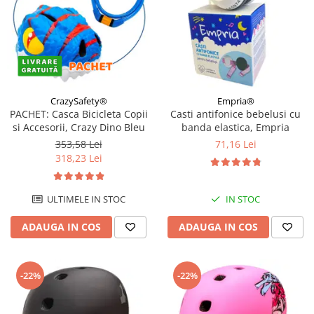
CrazySafety®
Empria®
PACHET: Casca Bicicleta Copii
Casti antifonice bebelusi cu
si Accesorii, Crazy Dino Bleu
banda elastica, Empria
353,58 Lei
71,16 Lei
318,23 Lei
ULTIMELE IN STOC
IN STOC
ADAUGA IN COS
ADAUGA IN COS
-22%
-22%