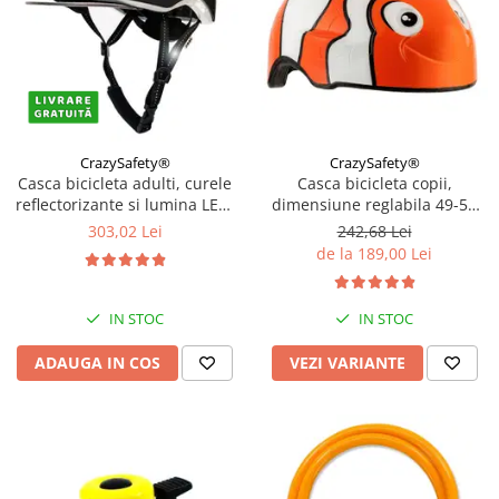
CrazySafety®
CrazySafety®
Casca bicicleta adulti, curele
Casca bicicleta copii,
reflectorizante si lumina LED,
dimensiune reglabila 49-55
dimensiune reglabila 53-59
cm, 2-7 ani, Diverse modele
303,02 Lei
242,68 Lei
cm, model Metro, Negru
de la 189,00 Lei
IN STOC
IN STOC
ADAUGA IN COS
VEZI VARIANTE