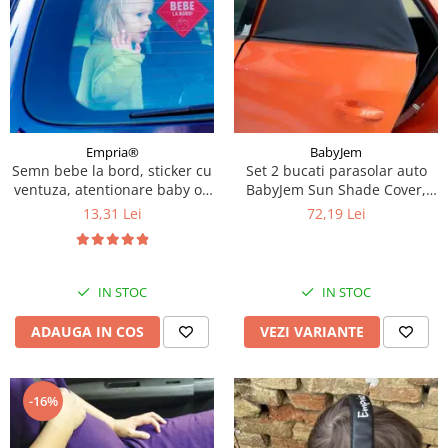
Empria®
BabyJem
Semn bebe la bord, sticker cu
Set 2 bucati parasolar auto
ventuza, atentionare baby on
BabyJem Sun Shade Cover,
board, siguranta auto,
Diverse marimi
13,31 Lei
72,19 Lei
Empria, Rosu
IN STOC
IN STOC
ADAUGA IN COS
VEZI VARIANTE
-16%