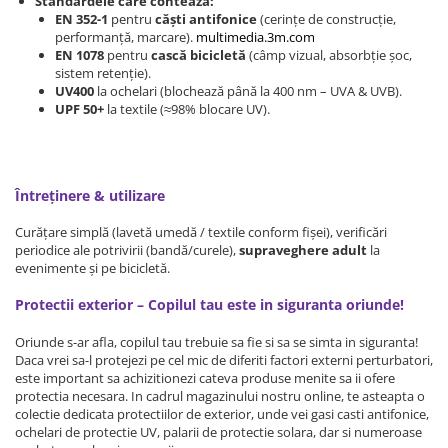
Standardele care contează:
EN 352-1
pentru
căști antifonice
(cerințe de construcție,
Somnul bebelusului
performanță, marcare).
multimedia.3m.com
Carucioare si scaune auto
EN 1078
pentru
cască bicicletă
(câmp vizual, absorbție șoc,
sistem retenție).
Tarcuri copii / bebelusi
UV400
la ochelari (blochează până la 400 nm – UVA & UVB).
Scaune masa
UPF 50+
la textile (≈98% blocare UV).
Ingrijire bebe si mama
Igiena si ingrijire bebelusi
Întreținere & utilizare
Accesorii bebelusi / nou-nascuti
Curățare simplă (lavetă umedă / textile conform fișei), verificări
Perne si saltele bebelusi
periodice ale potrivirii (bandă/curele),
supraveghere adult
la
Diversificare bebelusi
evenimente și pe bicicletă.
Baia bebelusului
Protectii exterior – Copilul tau este in siguranta oriunde!
Maternitate
Oriunde s-ar afla, copilul tau trebuie sa fie si sa se simta in siguranta!
Jucarii copii si jocuri educative
Daca vrei sa-l protejezi pe cel mic de diferiti factori externi perturbatori,
este important sa achizitionezi cateva produse menite sa ii ofere
Jucarii dentitie
protectia necesara. In cadrul magazinului nostru online, te asteapta o
colectie dedicata protectiilor de exterior, unde vei gasi casti antifonice,
Jocuri educative
ochelari de protectie UV, palarii de protectie solara, dar si numeroase
Jucarii bebelusi