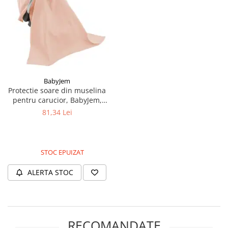
BabyJem
Protectie soare din muselina
pentru carucior, BabyJem,
90x110 cm, Somon
81,34 Lei
STOC EPUIZAT
ALERTA STOC
RECOMANDATE