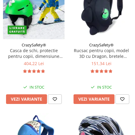
CrazySafety®
CrazySafety®
Casca de schi, protectie
Rucsac pentru copii, model
pentru copii, dimensiune
3D cu Dragon, bretele
reglabila 58-61cm, Diverse
ajustabile, Diverse culori
404,22 Lei
151,34 Lei
culori
IN STOC
IN STOC
VEZI VARIANTE
VEZI VARIANTE