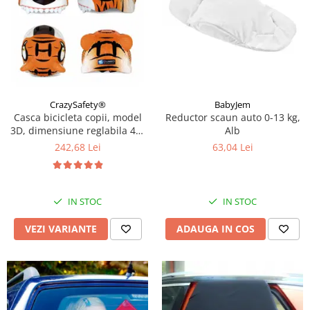
CrazySafety®
BabyJem
Casca bicicleta copii, model
Reductor scaun auto 0-13 kg,
3D, dimensiune reglabila 49-
Alb
55 cm, 2-7 ani, Diverse
242,68 Lei
63,04 Lei
modele si culori
IN STOC
IN STOC
VEZI VARIANTE
ADAUGA IN COS