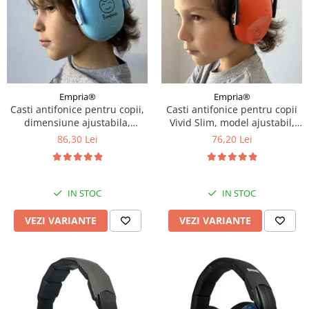
Empria®
Empria®
Casti antifonice pentru copii,
Casti antifonice pentru copii
dimensiune ajustabila,
Vivid Slim, model ajustabil,
Empria, Diverse culori
Empria, Diverse culori
86,30 Lei
76,20 Lei
IN STOC
IN STOC
VEZI VARIANTE
VEZI VARIANTE