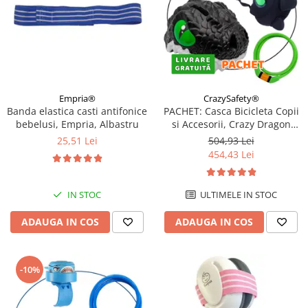
Empria®
CrazySafety®
Banda elastica casti antifonice
PACHET: Casca Bicicleta Copii
bebelusi, Empria, Albastru
si Accesorii, Crazy Dragon
Negru
25,51 Lei
504,93 Lei
454,43 Lei
IN STOC
ULTIMELE IN STOC
ADAUGA IN COS
ADAUGA IN COS
-10%