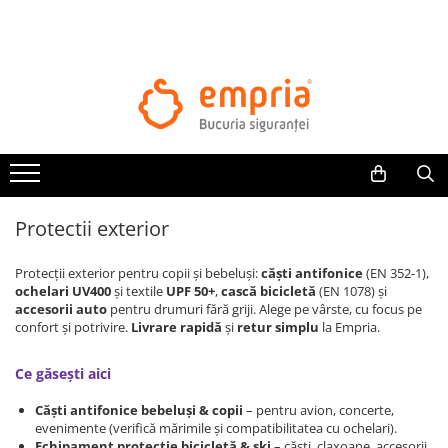
TOATE PRODUSELE
Protectii pat
Oferte Protectii Laterale Pat
Bariere protectie pentru pat
Aparatori laterale patut bebe
Protectii exterior
Protectii mobilier
Banda protectie mobila copii
Protecții exterior pentru copii și bebeluși:
căști antifonice
(EN 352-1),
Protectie colturi mobila copii
ochelari UV400
și textile
UPF 50+
,
cască bicicletă
(EN 1078) și
accesorii auto
pentru drumuri fără griji. Alege pe vârste, cu focus pe
Sigurante pentru sertare si usi
confort și potrivire.
Livrare rapidă
și
retur simplu
la Empria.
Sigurante geamuri si usi glisante
Kituri de siguranta pentru copii si
Ce găsești aici
bebelusi
Căști antifonice bebeluși & copii
– pentru avion, concerte,
evenimente (verifică mărimile și compatibilitatea cu ochelari).
Protectii casa
Echipament protecție bicicletă & ski
– căști, claxoane, accesorii