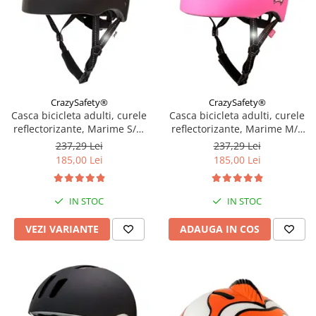
CrazySafety®
CrazySafety®
Casca bicicleta adulti, curele
Casca bicicleta adulti, curele
reflectorizante, Marime S/M
reflectorizante, Marime M/L
(52-56cm), model Ramp,
(54-60cm), model Ramp,
237,29 Lei
237,29 Lei
Diverse culori
Grafitti Roz
185,00 Lei
185,00 Lei
IN STOC
IN STOC
VEZI VARIANTE
ADAUGA IN COS