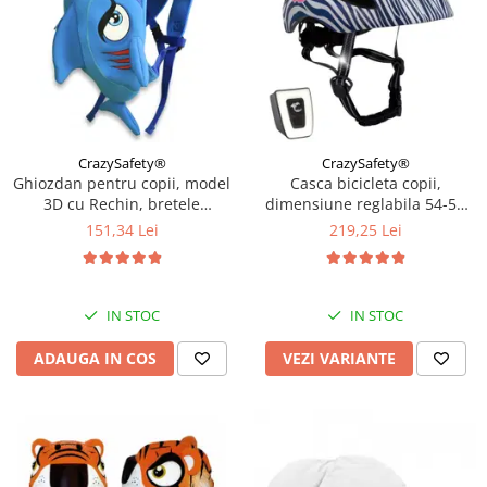
CrazySafety®
CrazySafety®
Ghiozdan pentru copii, model
Casca bicicleta copii,
3D cu Rechin, bretele
dimensiune reglabila 54-58
ajustabile, Bleu
cm, 6-12 ani, Dark Blue
151,34 Lei
219,25 Lei
IN STOC
IN STOC
ADAUGA IN COS
VEZI VARIANTE