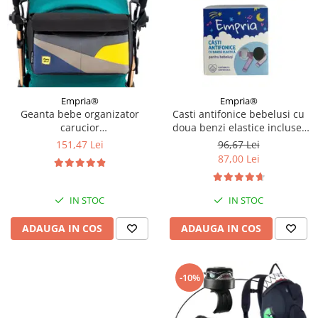
Empria®
Empria®
Geanta bebe organizator
Casti antifonice bebelusi cu
carucior
doua benzi elastice incluse,
bebelusi, 36x21x11 cm
roz si albastru, Empria
151,47 Lei
96,67 Lei
87,00 Lei
IN STOC
IN STOC
ADAUGA IN COS
ADAUGA IN COS
-10%