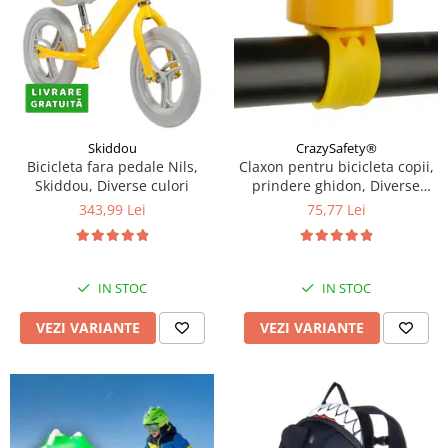
Skiddou
CrazySafety®
Bicicleta fara pedale Nils,
Claxon pentru bicicleta copii,
Skiddou, Diverse culori
prindere ghidon, Diverse
modele si culori
343,99 Lei
75,77 Lei
IN STOC
IN STOC
VEZI VARIANTE
VEZI VARIANTE