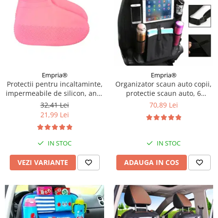
Empria®
Empria®
Protectii pentru incaltaminte,
Organizator scaun auto copii,
impermeabile de silicon, anti-
protectie scaun auto, 6
alunecare, Empria, marime S
buzunare, 60x42 cm, Empria,
32,41 Lei
70,89 Lei
30 - 34, Diverse culori
Negru
21,99 Lei
IN STOC
IN STOC
VEZI VARIANTE
ADAUGA IN COS