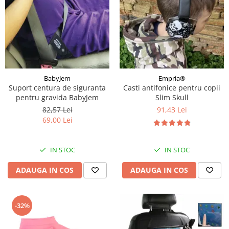
BabyJem
Empria®
Suport centura de siguranta
Casti antifonice pentru copii
pentru gravida BabyJem
Slim Skull
82,57 Lei
91,43 Lei
69,00 Lei
IN STOC
IN STOC
ADAUGA IN COS
ADAUGA IN COS
-32%