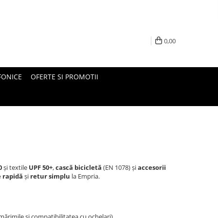
0,00
FONICE
OFERTE SI PROMOTII
0
și textile
UPF 50+
,
cască bicicletă
(EN 1078) și
accesorii
e rapidă
și
retur simplu
la Empria.
ărimile și compatibilitatea cu ochelari).