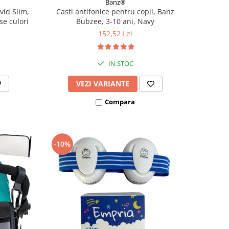
Banz®
vid Slim,
Casti antifonice pentru copii, Banz
se culori
Bubzee, 3-10 ani, Navy
152,52 Lei
IN STOC
VEZI VARIANTE
Compara
-10%