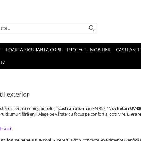
T
POARTA SIGURANTA COPII
PROTECTII MOBILIER
CASTI ANTI
IV
ii exterior
exterior pentru copii și bebeluși:
căști antifonice
(EN 352-1),
ochelari UV40
u drumuri fără griji. Alege pe vârste, cu focus pe confort și potrivire.
Livrar
i aici
antifonice bebeluși & copii
– pentru avion, concerte, evenimente (verifică m