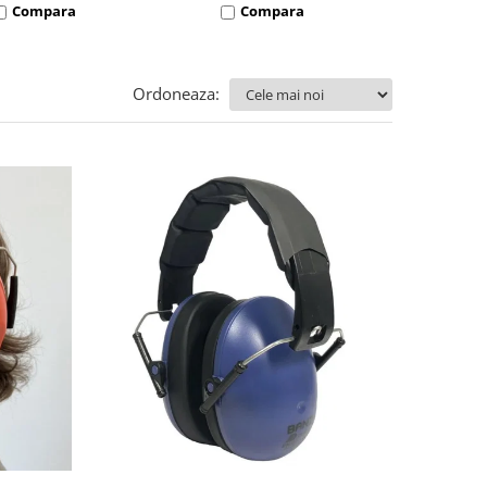
Compara
Compara
Co
Ordoneaza: