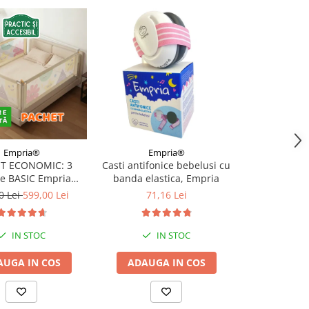
-10%
Empria®
Empria®
Emp
T ECONOMIC: 3
Casti antifonice bebelusi cu
Casti antifon
re BASIC Empria
banda elastica, Empria
doua benzi el
e pat 180X200 cm +
roz si alba
0 Lei
599,00 Lei
71,16 Lei
96,67 Le
 stabilizatoare
IN STOC
IN STOC
I
AUGA IN COS
ADAUGA IN COS
ADAUGA