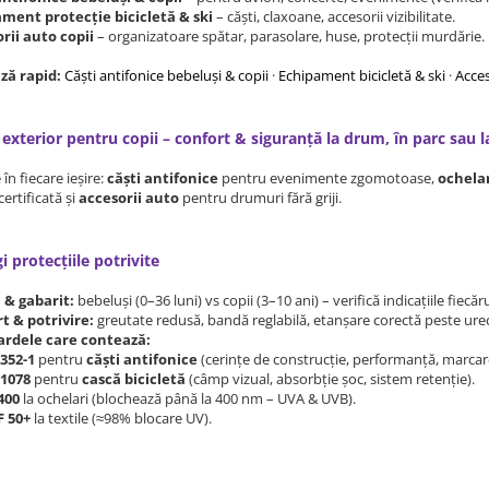
ment protecție bicicletă & ski
– căști, claxoane, accesorii vizibilitate.
rii auto copii
– organizatoare spătar, parasolare, huse, protecții murdărie.
ză rapid:
Căști antifonice bebeluși & copii
·
Echipament bicicletă & ski
·
Acces
 exterior pentru copii – confort & siguranță la drum, în parc sau l
 în fiecare ieșire:
căști antifonice
pentru evenimente zgomotoase,
ochelar
certificată și
accesorii auto
pentru drumuri fără griji.
 protecțiile potrivite
 & gabarit:
bebeluși (0–36 luni) vs copii (3–10 ani) – verifică indicațiile fiecă
t & potrivire:
greutate redusă, bandă reglabilă, etanșare corectă peste urec
ardele care contează:
352-1
pentru
căști antifonice
(cerințe de construcție, performanță, marcar
1078
pentru
cască bicicletă
(câmp vizual, absorbție șoc, sistem retenție).
400
la ochelari (blochează până la 400 nm – UVA & UVB).
 50+
la textile (≈98% blocare UV).