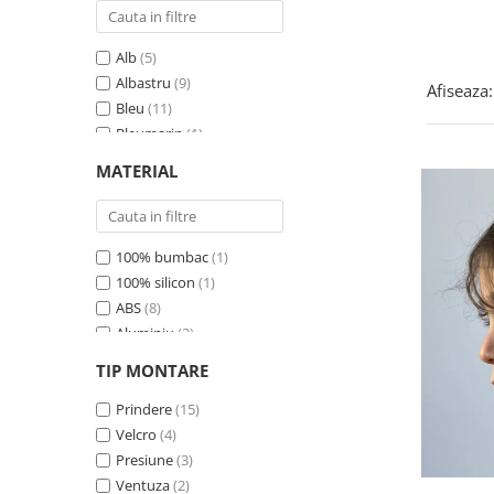
Alb
(5)
Albastru
(9)
Afiseaza:
Bleu
(11)
Bleumarin
(1)
Crem
(1)
MATERIAL
Ecru
(1)
Galben
(4)
Gri
(4)
100% bumbac
(1)
Maro
(2)
100% silicon
(1)
Mov
(6)
ABS
(8)
Multicolor
(3)
Aluminiu
(2)
Negru
(20)
EVA
(2)
Portocaliu
(4)
TIP MONTARE
Neopren
(2)
Rosu
(8)
Neopren elastic
Prindere
(15)
(1)
Roz
(17)
Otel
Velcro
(2)
(4)
Turcoaz
(4)
PVC
Presiune
(3)
(3)
Verde
(11)
Piele ecologica
Ventuza
(2)
(3)
Visiniu
(1)