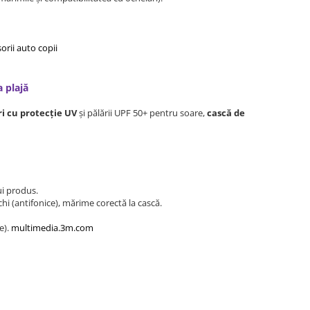
orii auto copii
a plajă
i cu protecție UV
și pălării UPF 50+ pentru soare,
cască de
rui produs.
hi (antifonice), mărime corectă la cască.
e).
multimedia.3m.com