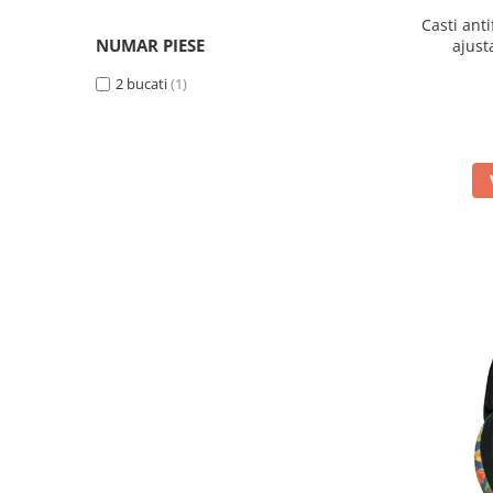
Plastic
(2)
Casti ant
Policarbonat
(2)
NUMAR PIESE
ajust
Poliester
(8)
2 bucati
(1)
Silicon
(1)
Spuma EPS
(1)
Textil
(1)
Vinil
(1)