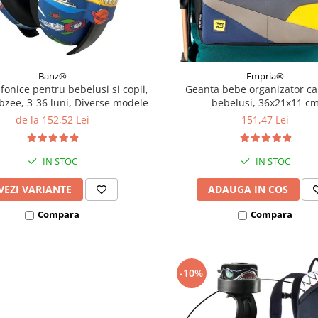
Banz®
Empria®
ifonice pentru bebelusi si copii,
Geanta bebe organizator ca
bzee, 3-36 luni, Diverse modele
bebelusi, 36x21x11 c
de la 152,52 Lei
151,47 Lei
IN STOC
IN STOC
VEZI VARIANTE
ADAUGA IN COS
Compara
Compara
-10%