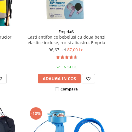
Empria®
rucior
Casti antifonice bebelusi cu doua benzi
m
elastice incluse, roz si albastru, Empria
96,67 Lei
87,00 Lei
IN STOC
ADAUGA IN COS
Compara
-10%