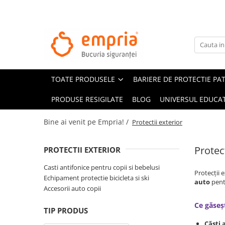
TOATE PRODUSELE
Protectii pat
Oferte Protectii Laterale Pat
TOATE PRODUSELE
BARIERE DE PROTECTIE PA
Bariere protectie pentru pat
Aparatori laterale patut bebe
PRODUSE RESIGILATE
BLOG
UNIVERSUL EDUCAT
Protectii mobilier
Bine ai venit pe Empria! /
Protectii exterior
Banda protectie mobila copii
Protectie colturi mobila copii
Protect
PROTECTII EXTERIOR
Sigurante pentru sertare si usi
Casti antifonice pentru copii si bebelusi
Sigurante geamuri si usi glisante
Protecții 
Echipament protectie bicicleta si ski
Kituri de siguranta pentru copii si
auto
pentr
Accesorii auto copii
bebelusi
Ce găseșt
TIP PRODUS
Protectii casa
Căști 