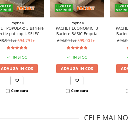
Empria®
Empria®
ET POPULAR: 3 Bariere
PACHET ECONOMIC: 3
PACHE
ectie pat copii, SELECT,
Bariere BASIC Empria
Barie
160x200 cm
protectie pat 160X200 cm +
protecti
38,90 Lei
694,79 Lei
694,00 Lei
599,00 Lei
694,0
bara stabilizatoare
bara
IN STOC
IN STOC
ADAUGA IN COS
ADAUGA IN COS
AD
Compara
Compara
CELE MAI NO