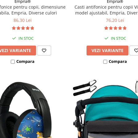
Empria®
Empria®
ifonice pentru copii, dimensiune
Casti antifonice pentru copii Vi
abila, Empria, Diverse culori
model ajustabil, Empria, Diver
86,30 Lei
76,20 Lei
IN STOC
IN STOC
VEZI VARIANTE
VEZI VARIANTE
Compara
Compara