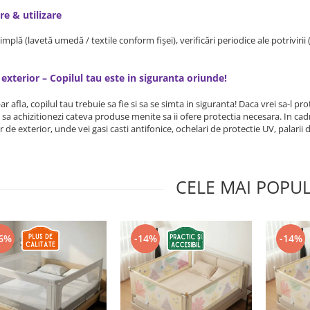
re & utilizare
implă (lavetă umedă / textile conform fișei), verificări periodice ale potriviri
 exterior – Copilul tau este in siguranta oriunde!
r afla, copilul tau trebuie sa fie si sa se simta in siguranta! Daca vrei sa-l pro
sa achizitionezi cateva produse menite sa ii ofere protectia necesara. In cad
or de exterior, unde vei gasi casti antifonice, ochelari de protectie UV, palar
CELE MAI POPU
6%
-14%
-14%