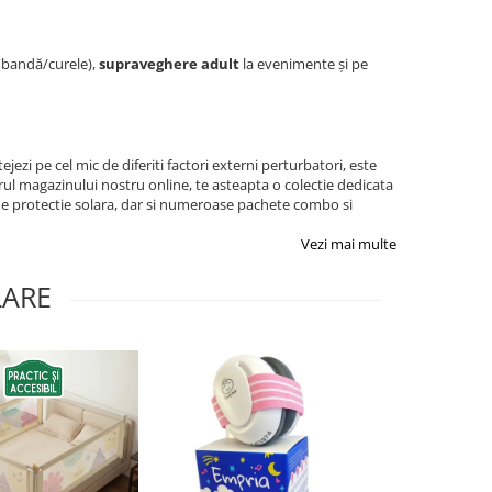
i (bandă/curele),
supraveghere adult
la evenimente și pe
tejezi pe cel mic de diferiti factori externi perturbatori, este
rul magazinului nostru online, te asteapta o colectie dedicata
ii de protectie solara, dar si numeroase pachete combo si
Vezi mai multe
LARE