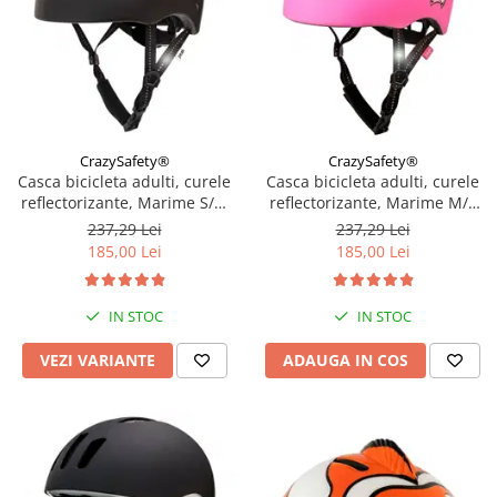
CrazySafety®
CrazySafety®
Casca bicicleta adulti, curele
Casca bicicleta adulti, curele
reflectorizante, Marime S/M
reflectorizante, Marime M/L
(52-56cm), model Ramp,
(54-60cm), model Ramp,
237,29 Lei
237,29 Lei
Diverse culori
Grafitti Roz
185,00 Lei
185,00 Lei
IN STOC
IN STOC
VEZI VARIANTE
ADAUGA IN COS