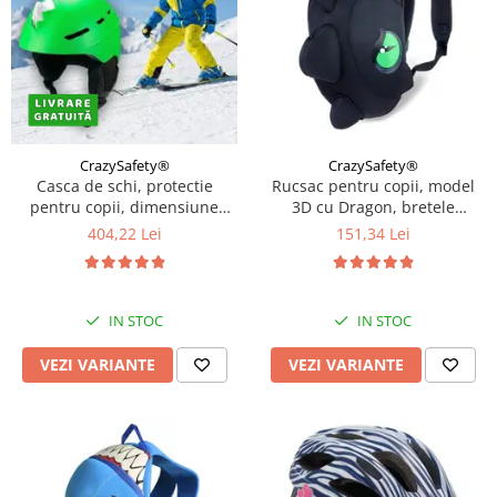
CrazySafety®
CrazySafety®
Casca de schi, protectie
Rucsac pentru copii, model
pentru copii, dimensiune
3D cu Dragon, bretele
reglabila 58-61cm, Diverse
ajustabile, Diverse culori
404,22 Lei
151,34 Lei
culori
IN STOC
IN STOC
VEZI VARIANTE
VEZI VARIANTE