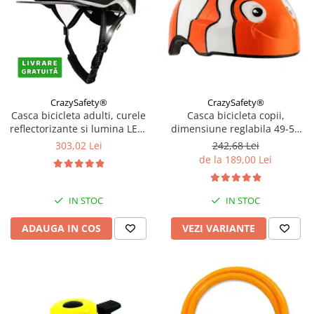
CrazySafety®
CrazySafety®
Casca bicicleta adulti, curele
Casca bicicleta copii,
reflectorizante si lumina LED,
dimensiune reglabila 49-55
dimensiune reglabila 53-59
cm, 2-7 ani, Diverse modele
303,02 Lei
242,68 Lei
cm, model Metro, Negru
de la 189,00 Lei
IN STOC
IN STOC
ADAUGA IN COS
VEZI VARIANTE