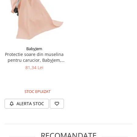
BabyJem
Protectie soare din muselina
pentru carucior, BabyJem,
90x110 cm, Somon
81,34 Lei
STOC EPUIZAT
ALERTA STOC
RECOMANDATE