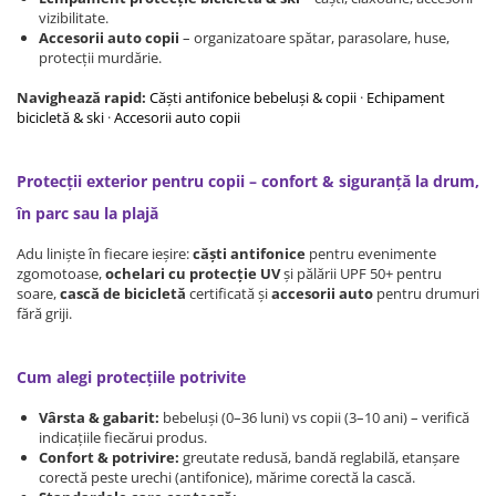
Protectii utile
vizibilitate.
Accesorii auto copii
– organizatoare spătar, parasolare, huse,
Poarta siguranta copii
protecții murdărie.
Deflectoare pentru aer conditionat
Navighează rapid:
Căști antifonice bebeluși & copii
·
Echipament
bicicletă & ski
·
Accesorii auto copii
Protectii exterior
Casti antifonice pentru copii si
Protecții exterior pentru copii – confort & siguranță la drum,
bebelusi
Echipament protectie bicicleta si
în parc sau la plajă
ski
Adu liniște în fiecare ieșire:
căști antifonice
pentru evenimente
Accesorii auto copii
zgomotoase,
ochelari cu protecție UV
și pălării UPF 50+ pentru
soare,
cască de bicicletă
certificată și
accesorii auto
pentru drumuri
fără griji.
Haine & accesorii plaja
Haine plaja / inot
Cum alegi protecțiile potrivite
Ochelari de soare
Palarii protectie UV
Vârsta & gabarit:
bebeluși (0–36 luni) vs copii (3–10 ani) – verifică
Accesorii plaja
indicațiile fiecărui produs.
Confort & potrivire:
greutate redusă, bandă reglabilă, etanșare
corectă peste urechi (antifonice), mărime corectă la cască.
Puericultura mare