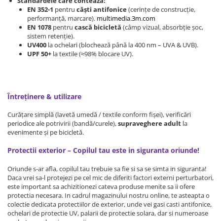
Standardele care contează:
EN 352-1
pentru
căști antifonice
(cerințe de construcție,
Somnul bebelusului
performanță, marcare).
multimedia.3m.com
Carucioare si scaune auto
EN 1078
pentru
cască bicicletă
(câmp vizual, absorbție șoc,
sistem retenție).
Tarcuri copii / bebelusi
UV400
la ochelari (blochează până la 400 nm – UVA & UVB).
Scaune masa
UPF 50+
la textile (≈98% blocare UV).
Ingrijire bebe si mama
Igiena si ingrijire bebelusi
Întreținere & utilizare
Accesorii bebelusi / nou-nascuti
Curățare simplă (lavetă umedă / textile conform fișei), verificări
Perne si saltele bebelusi
periodice ale potrivirii (bandă/curele),
supraveghere adult
la
Diversificare bebelusi
evenimente și pe bicicletă.
Baia bebelusului
Protectii exterior – Copilul tau este in siguranta oriunde!
Maternitate
Oriunde s-ar afla, copilul tau trebuie sa fie si sa se simta in siguranta!
Jucarii copii si jocuri educative
Daca vrei sa-l protejezi pe cel mic de diferiti factori externi perturbatori,
este important sa achizitionezi cateva produse menite sa ii ofere
Jucarii dentitie
protectia necesara. In cadrul magazinului nostru online, te asteapta o
colectie dedicata protectiilor de exterior, unde vei gasi casti antifonice,
Jocuri educative
ochelari de protectie UV, palarii de protectie solara, dar si numeroase
Jucarii bebelusi