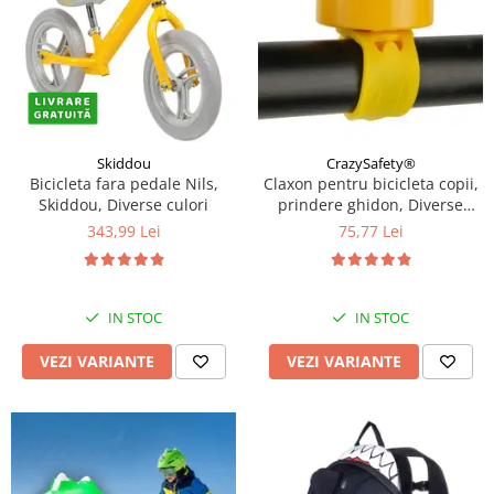
Skiddou
CrazySafety®
Bicicleta fara pedale Nils,
Claxon pentru bicicleta copii,
Skiddou, Diverse culori
prindere ghidon, Diverse
modele si culori
343,99 Lei
75,77 Lei
IN STOC
IN STOC
VEZI VARIANTE
VEZI VARIANTE