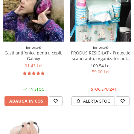
Empria®
Empria®
Casti antifonice pentru copii,
PRODUS RESIGILAT - Protectie
Galaxy
scaun auto, organizator auto
copii, 8 buzunare, Empria,
91,43 Lei
100,54 Lei
54x43 cm, Bleu
59,00 Lei
IN STOC
STOC EPUIZAT
ADAUGA IN COS
ALERTA STOC