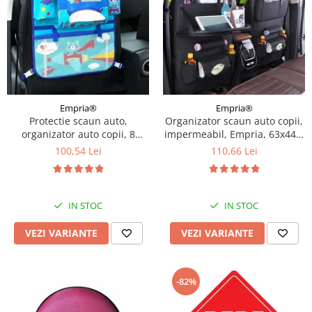
Empria®
Empria®
Protectie scaun auto,
Organizator scaun auto copii,
organizator auto copii, 8
impermeabil, Empria, 63x44.5
buzunare, Empria, 54x43 cm,
cm, Diverse culori
100,54 Lei
110,66 Lei
Albastru
IN STOC
IN STOC
VEZI VARIANTE
VEZI VARIANTE
-82%