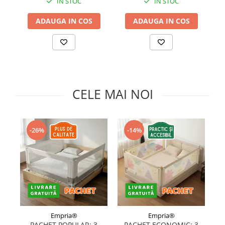
IN STOC
IN STOC
ADAUGA IN COS
ADAUGA IN COS
CELE MAI NOI
-26%
-14%
Empria®
Empria®
PACHET POPULAR: 3
PACHET ECONOMIC: 3