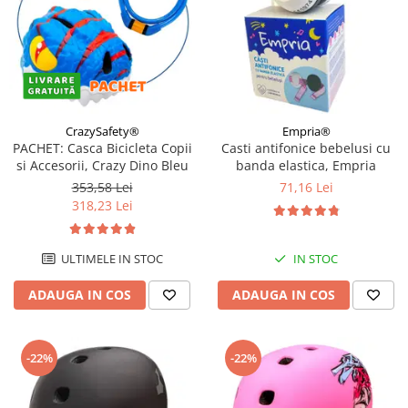
CrazySafety®
Empria®
PACHET: Casca Bicicleta Copii
Casti antifonice bebelusi cu
si Accesorii, Crazy Dino Bleu
banda elastica, Empria
353,58 Lei
71,16 Lei
318,23 Lei
ULTIMELE IN STOC
IN STOC
ADAUGA IN COS
ADAUGA IN COS
-22%
-22%