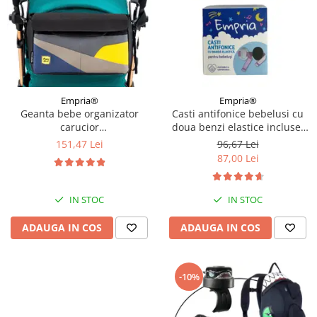
Empria®
Empria®
Geanta bebe organizator
Casti antifonice bebelusi cu
carucior
doua benzi elastice incluse,
bebelusi, 36x21x11 cm
roz si albastru, Empria
151,47 Lei
96,67 Lei
87,00 Lei
IN STOC
IN STOC
ADAUGA IN COS
ADAUGA IN COS
-10%