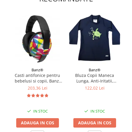
Banz®
Banz®
Casti antifonice pentru
Bluza Copii Maneca
bebelusi si copii, Banz,
Lunga, Anti-Iritatii,
Bubzee, 3-36 luni, Prism
Protectie Soare UPF50+,
P
203,36 Lei
122,02 Lei
Turttle, Marimea 1
IN STOC
IN STOC
ADAUGA IN COS
ADAUGA IN COS