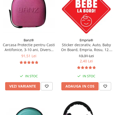
Empria®
Banz®
Sticker decorativ, Auto, Baby
Carcasa Protectie pentru Casti
On Board, Empria, Rosu, 12.5
Antifonice, 3-10 ani, Diverse
x 12.5 cm
culori
13,31 Lei
91,51 Lei
2,40 Lei
IN STOC
IN STOC
ADAUGA IN COS
VEZI VARIANTE