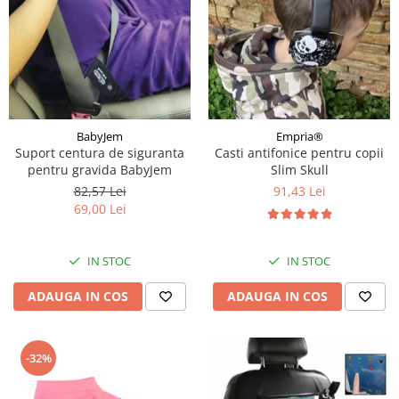
BabyJem
Empria®
Suport centura de siguranta
Casti antifonice pentru copii
pentru gravida BabyJem
Slim Skull
82,57 Lei
91,43 Lei
69,00 Lei
IN STOC
IN STOC
ADAUGA IN COS
ADAUGA IN COS
-32%