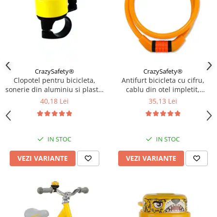
CrazySafety®
CrazySafety®
Clopotel pentru bicicleta,
Antifurt bicicleta cu cifru,
sonerie din aluminiu si plastic
cablu din otel impletit,
rezistent, Diverse culori
lungime 65 cm, rezistent,
40,18 Lei
35,13 Lei
Diverse culori
IN STOC
IN STOC
VEZI VARIANTE
VEZI VARIANTE