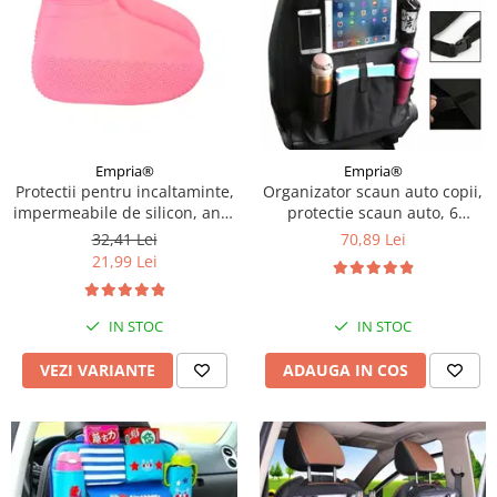
Empria®
Empria®
Protectii pentru incaltaminte,
Organizator scaun auto copii,
impermeabile de silicon, anti-
protectie scaun auto, 6
alunecare, Empria, marime S
buzunare, 60x42 cm, Empria,
32,41 Lei
70,89 Lei
30 - 34, Diverse culori
Negru
21,99 Lei
IN STOC
IN STOC
VEZI VARIANTE
ADAUGA IN COS