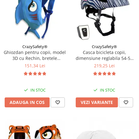
CrazySafety®
CrazySafety®
Ghiozdan pentru copii, model
Casca bicicleta copii,
3D cu Rechin, bretele
dimensiune reglabila 54-58
ajustabile, Bleu
cm, 6-12 ani, Dark Blue
151,34 Lei
219,25 Lei
IN STOC
IN STOC
ADAUGA IN COS
VEZI VARIANTE