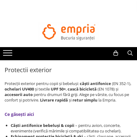
TOATE PRODUSELE
Protectii pat
Oferte Protectii Laterale Pat
Bariere protectie pentru pat
Aparatori laterale patut bebe
Protectii exterior
Protectii mobilier
Banda protectie mobila copii
Protecții exterior pentru copii și bebeluși:
căști antifonice
(EN 352-1),
Protectie colturi mobila copii
ochelari UV400
și textile
UPF 50+
,
cască bicicletă
(EN 1078) și
accesorii auto
pentru drumuri fără griji. Alege pe vârste, cu focus pe
Sigurante pentru sertare si usi
confort și potrivire.
Livrare rapidă
și
retur simplu
la Empria.
Sigurante geamuri si usi glisante
Kituri de siguranta pentru copii si
Ce găsești aici
bebelusi
Căști antifonice bebeluși & copii
– pentru avion, concerte,
evenimente (verifică mărimile și compatibilitatea cu ochelari).
Protectii casa
Echipament protecție bicicletă & ski
– căști, claxoane, accesorii