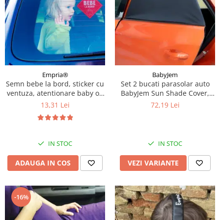
Empria®
BabyJem
Semn bebe la bord, sticker cu
Set 2 bucati parasolar auto
ventuza, atentionare baby on
BabyJem Sun Shade Cover,
board, siguranta auto,
Diverse marimi
13,31 Lei
72,19 Lei
Empria, Rosu
IN STOC
IN STOC
ADAUGA IN COS
VEZI VARIANTE
-16%