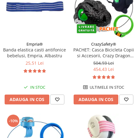
Empria®
CrazySafety®
Banda elastica casti antifonice
PACHET: Casca Bicicleta Copii
bebelusi, Empria, Albastru
si Accesorii, Crazy Dragon
Negru
25,51 Lei
504,93 Lei
454,43 Lei
IN STOC
ULTIMELE IN STOC
ADAUGA IN COS
ADAUGA IN COS
-10%