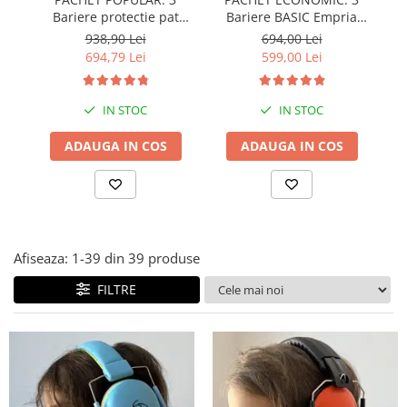
Bariere protectie pat
Bariere BASIC Empria
copii, SELECT, 160x200
protectie pat 160X200 cm
pr
938,90 Lei
694,00 Lei
cm
+ bara stabilizatoare
694,79 Lei
599,00 Lei
IN STOC
IN STOC
ADAUGA IN COS
ADAUGA IN COS
Afiseaza:
1-
39
din
39
produse
FILTRE