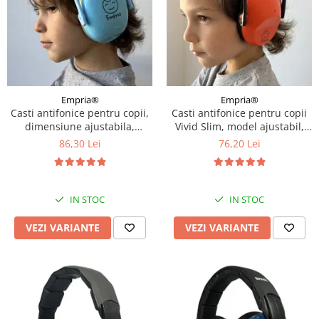
Empria®
Empria®
Casti antifonice pentru copii,
Casti antifonice pentru copii
dimensiune ajustabila,
Vivid Slim, model ajustabil,
Empria, Diverse culori
Empria, Diverse culori
86,30 Lei
76,20 Lei
IN STOC
IN STOC
VEZI VARIANTE
VEZI VARIANTE