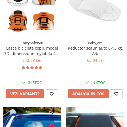
CrazySafety®
BabyJem
Casca bicicleta copii, model
Reductor scaun auto 0-13 kg,
3D, dimensiune reglabila 49-
Alb
55 cm, 2-7 ani, Diverse
242,68 Lei
63,04 Lei
modele si culori
IN STOC
IN STOC
VEZI VARIANTE
ADAUGA IN COS