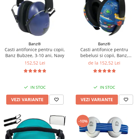
Banz®
Banz®
Casti antifonice pentru copii,
Casti antifonice pentru
Banz Bubzee, 3-10 ani, Navy
bebelusi si copii, Banz,
Bubzee, 3-36 luni, Diverse
152,52 Lei
de la 152,52 Lei
modele
IN STOC
IN STOC
VEZI VARIANTE
VEZI VARIANTE
-10%