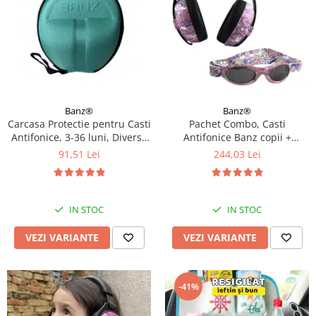
Banz®
Banz®
Carcasa Protectie pentru Casti
Pachet Combo, Casti
Antifonice, 3-36 luni, Diverse
Antifonice Banz copii +
culori
Ochelari de Soare Protectie
91,51 Lei
244,03 Lei
UV, 3 - 36 luni, Diverse
modele
IN STOC
IN STOC
VEZI VARIANTE
VEZI VARIANTE
-41%