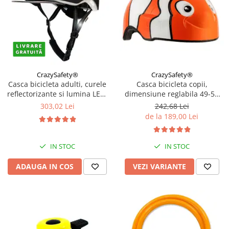
CrazySafety®
CrazySafety®
Casca bicicleta adulti, curele
Casca bicicleta copii,
reflectorizante si lumina LED,
dimensiune reglabila 49-55
dimensiune reglabila 53-59
cm, 2-7 ani, Diverse modele
303,02 Lei
242,68 Lei
cm, model Metro, Negru
de la 189,00 Lei
IN STOC
IN STOC
ADAUGA IN COS
VEZI VARIANTE