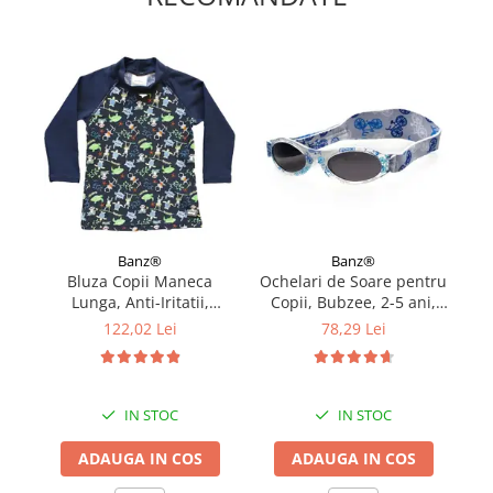
Banz®
Banz®
Bluza Copii Maneca
Ochelari de Soare pentru
C
Lunga, Anti-Iritatii,
Copii, Bubzee, 2-5 ani,
b
Protectie Soare UPF50+,
Diverse culori
Bu
122,02 Lei
78,29 Lei
Jungle Mix, Marimea 1
IN STOC
IN STOC
ADAUGA IN COS
ADAUGA IN COS