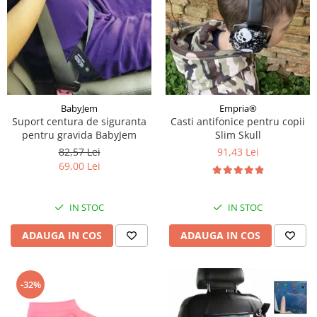
BabyJem
Empria®
Suport centura de siguranta
Casti antifonice pentru copii
pentru gravida BabyJem
Slim Skull
82,57 Lei
91,43 Lei
69,00 Lei
IN STOC
IN STOC
ADAUGA IN COS
ADAUGA IN COS
-32%