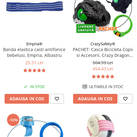
Empria®
CrazySafety®
Banda elastica casti antifonice
PACHET: Casca Bicicleta Copii
bebelusi, Empria, Albastru
si Accesorii, Crazy Dragon
Negru
25,51 Lei
504,93 Lei
454,43 Lei
IN STOC
ULTIMELE IN STOC
ADAUGA IN COS
ADAUGA IN COS
-10%