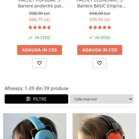
Bariere protectie pat
Bariere BASIC Empria
copii, SELECT, 160x200
protectie pat 160X200 cm
pr
938,90 Lei
694,00 Lei
cm
+ bara stabilizatoare
694,79 Lei
599,00 Lei
IN STOC
IN STOC
ADAUGA IN COS
ADAUGA IN COS
Afiseaza:
1-
39
din
39
produse
FILTRE