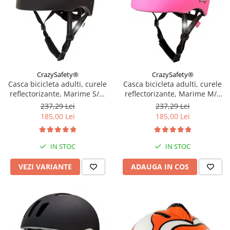
CrazySafety®
CrazySafety®
Casca bicicleta adulti, curele
Casca bicicleta adulti, curele
reflectorizante, Marime S/M
reflectorizante, Marime M/L
(52-56cm), model Ramp,
(54-60cm), model Ramp,
237,29 Lei
237,29 Lei
Diverse culori
Grafitti Roz
185,00 Lei
185,00 Lei
IN STOC
IN STOC
VEZI VARIANTE
ADAUGA IN COS