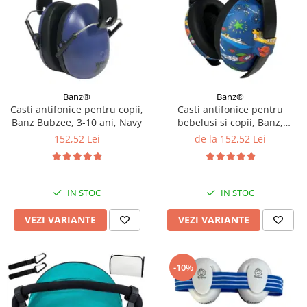
Banz®
Banz®
Casti antifonice pentru copii,
Casti antifonice pentru
Banz Bubzee, 3-10 ani, Navy
bebelusi si copii, Banz,
Bubzee, 3-36 luni, Diverse
152,52 Lei
de la 152,52 Lei
modele
IN STOC
IN STOC
VEZI VARIANTE
VEZI VARIANTE
-10%