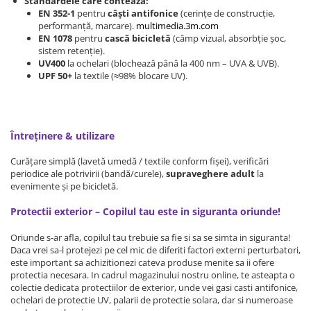
Standardele care contează:
EN 352-1
pentru
căști antifonice
(cerințe de construcție,
Somnul bebelusului
performanță, marcare).
multimedia.3m.com
Carucioare si scaune auto
EN 1078
pentru
cască bicicletă
(câmp vizual, absorbție șoc,
sistem retenție).
Tarcuri copii / bebelusi
UV400
la ochelari (blochează până la 400 nm – UVA & UVB).
Scaune masa
UPF 50+
la textile (≈98% blocare UV).
Ingrijire bebe si mama
Igiena si ingrijire bebelusi
Întreținere & utilizare
Accesorii bebelusi / nou-nascuti
Curățare simplă (lavetă umedă / textile conform fișei), verificări
Perne si saltele bebelusi
periodice ale potrivirii (bandă/curele),
supraveghere adult
la
Diversificare bebelusi
evenimente și pe bicicletă.
Baia bebelusului
Protectii exterior – Copilul tau este in siguranta oriunde!
Maternitate
Oriunde s-ar afla, copilul tau trebuie sa fie si sa se simta in siguranta!
Jucarii copii si jocuri educative
Daca vrei sa-l protejezi pe cel mic de diferiti factori externi perturbatori,
este important sa achizitionezi cateva produse menite sa ii ofere
Jucarii dentitie
protectia necesara. In cadrul magazinului nostru online, te asteapta o
colectie dedicata protectiilor de exterior, unde vei gasi casti antifonice,
Jocuri educative
ochelari de protectie UV, palarii de protectie solara, dar si numeroase
Jucarii bebelusi