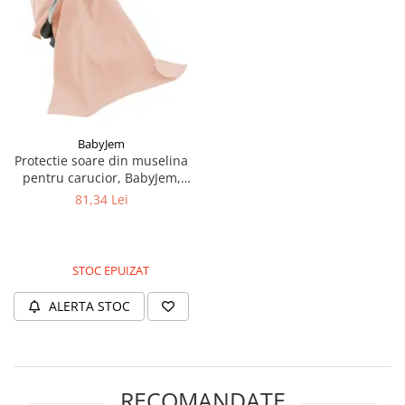
BabyJem
Protectie soare din muselina
pentru carucior, BabyJem,
90x110 cm, Somon
81,34 Lei
STOC EPUIZAT
ALERTA STOC
RECOMANDATE