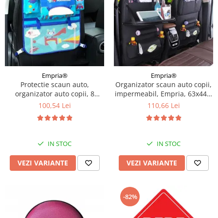
Empria®
Empria®
Protectie scaun auto,
Organizator scaun auto copii,
organizator auto copii, 8
impermeabil, Empria, 63x44.5
buzunare, Empria, 54x43 cm,
cm, Diverse culori
100,54 Lei
110,66 Lei
Albastru
IN STOC
IN STOC
VEZI VARIANTE
VEZI VARIANTE
-82%