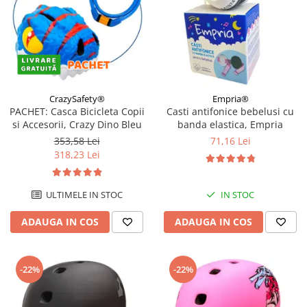
CrazySafety®
Empria®
PACHET: Casca Bicicleta Copii
Casti antifonice bebelusi cu
si Accesorii, Crazy Dino Bleu
banda elastica, Empria
353,58 Lei
71,16 Lei
318,23 Lei
ULTIMELE IN STOC
IN STOC
ADAUGA IN COS
ADAUGA IN COS
-22%
-22%