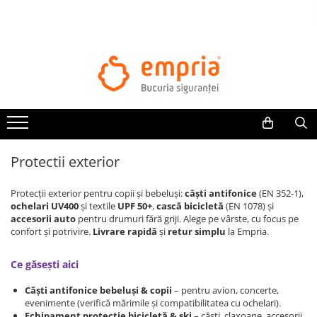
TOATE PRODUSELE
Protectii pat
Oferte Protectii Laterale Pat
Bariere protectie pentru pat
Aparatori laterale patut bebe
Protectii exterior
Protectii mobilier
Banda protectie mobila copii
Protecții exterior pentru copii și bebeluși:
căști antifonice
(EN 352-1),
Protectie colturi mobila copii
ochelari UV400
și textile
UPF 50+
,
cască bicicletă
(EN 1078) și
accesorii auto
pentru drumuri fără griji. Alege pe vârste, cu focus pe
Sigurante pentru sertare si usi
confort și potrivire.
Livrare rapidă
și
retur simplu
la Empria.
Sigurante geamuri si usi glisante
Kituri de siguranta pentru copii si
Ce găsești aici
bebelusi
Căști antifonice bebeluși & copii
– pentru avion, concerte,
evenimente (verifică mărimile și compatibilitatea cu ochelari).
Protectii casa
Echipament protecție bicicletă & ski
– căști, claxoane, accesorii