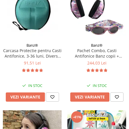
Banz®
Banz®
Carcasa Protectie pentru Casti
Pachet Combo, Casti
Antifonice, 3-36 luni, Diverse
Antifonice Banz copii +
culori
Ochelari de Soare Protectie
91,51 Lei
244,03 Lei
UV, 3 - 36 luni, Diverse
modele
IN STOC
IN STOC
VEZI VARIANTE
VEZI VARIANTE
-41%