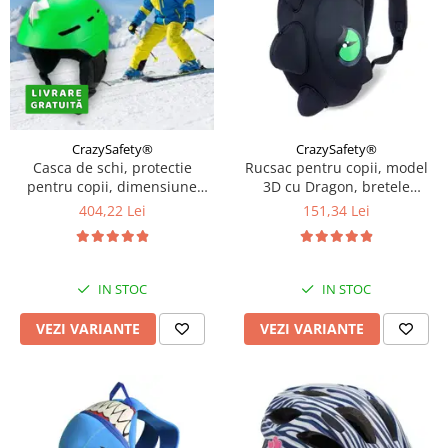
CrazySafety®
CrazySafety®
Casca de schi, protectie
Rucsac pentru copii, model
pentru copii, dimensiune
3D cu Dragon, bretele
reglabila 58-61cm, Diverse
ajustabile, Diverse culori
404,22 Lei
151,34 Lei
culori
IN STOC
IN STOC
VEZI VARIANTE
VEZI VARIANTE