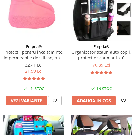
Empria®
Empria®
Protectii pentru incaltaminte,
Organizator scaun auto copii,
impermeabile de silicon, anti-
protectie scaun auto, 6
alunecare, Empria, marime S
buzunare, 60x42 cm, Empria,
32,41 Lei
70,89 Lei
30 - 34, Diverse culori
Negru
21,99 Lei
IN STOC
IN STOC
VEZI VARIANTE
ADAUGA IN COS