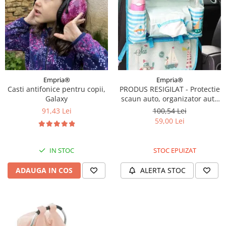
Empria®
Empria®
Casti antifonice pentru copii,
PRODUS RESIGILAT - Protectie
Galaxy
scaun auto, organizator auto
copii, 8 buzunare, Empria,
91,43 Lei
100,54 Lei
54x43 cm, Bleu
59,00 Lei
IN STOC
STOC EPUIZAT
ADAUGA IN COS
ALERTA STOC