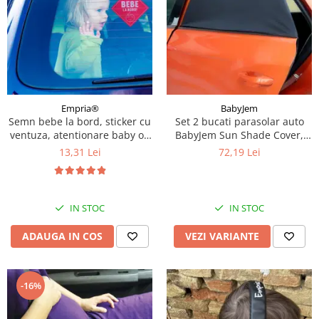
Empria®
BabyJem
Semn bebe la bord, sticker cu
Set 2 bucati parasolar auto
ventuza, atentionare baby on
BabyJem Sun Shade Cover,
board, siguranta auto,
Diverse marimi
13,31 Lei
72,19 Lei
Empria, Rosu
IN STOC
IN STOC
ADAUGA IN COS
VEZI VARIANTE
-16%