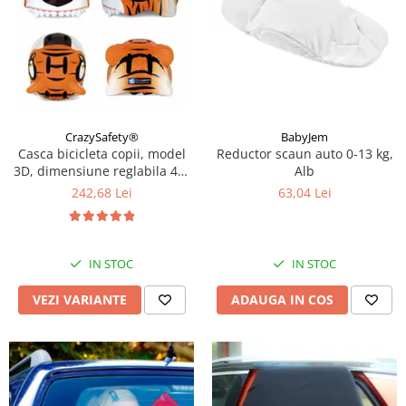
CrazySafety®
BabyJem
Casca bicicleta copii, model
Reductor scaun auto 0-13 kg,
3D, dimensiune reglabila 49-
Alb
55 cm, 2-7 ani, Diverse
242,68 Lei
63,04 Lei
modele si culori
IN STOC
IN STOC
VEZI VARIANTE
ADAUGA IN COS