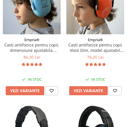
Empria®
Empria®
Casti antifonice pentru copii,
Casti antifonice pentru copii
dimensiune ajustabila,
Vivid Slim, model ajustabil,
Empria, Diverse culori
Empria, Diverse culori
86,30 Lei
76,20 Lei
IN STOC
IN STOC
VEZI VARIANTE
VEZI VARIANTE