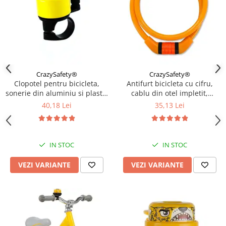
CrazySafety®
CrazySafety®
Clopotel pentru bicicleta,
Antifurt bicicleta cu cifru,
sonerie din aluminiu si plastic
cablu din otel impletit,
rezistent, Diverse culori
lungime 65 cm, rezistent,
40,18 Lei
35,13 Lei
Diverse culori
IN STOC
IN STOC
VEZI VARIANTE
VEZI VARIANTE