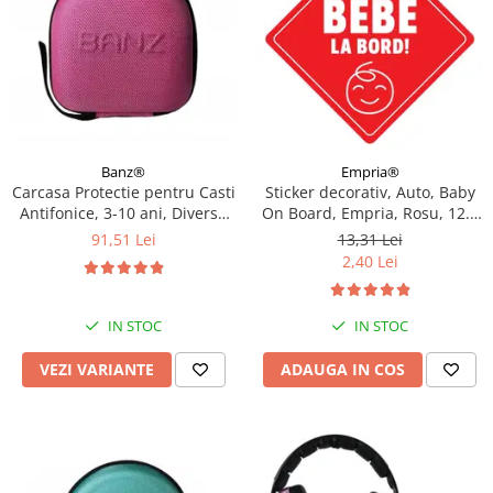
Empria®
Banz®
Sticker decorativ, Auto, Baby
Carcasa Protectie pentru Casti
On Board, Empria, Rosu, 12.5
Antifonice, 3-10 ani, Diverse
x 12.5 cm
culori
13,31 Lei
91,51 Lei
2,40 Lei
IN STOC
IN STOC
ADAUGA IN COS
VEZI VARIANTE