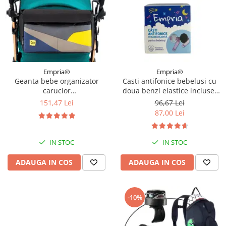
Empria®
Empria®
Geanta bebe organizator
Casti antifonice bebelusi cu
carucior
doua benzi elastice incluse,
bebelusi, 36x21x11 cm
roz si albastru, Empria
151,47 Lei
96,67 Lei
87,00 Lei
IN STOC
IN STOC
ADAUGA IN COS
ADAUGA IN COS
-10%