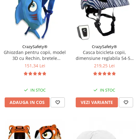
CrazySafety®
CrazySafety®
Ghiozdan pentru copii, model
Casca bicicleta copii,
3D cu Rechin, bretele
dimensiune reglabila 54-58
ajustabile, Bleu
cm, 6-12 ani, Dark Blue
151,34 Lei
219,25 Lei
IN STOC
IN STOC
ADAUGA IN COS
VEZI VARIANTE