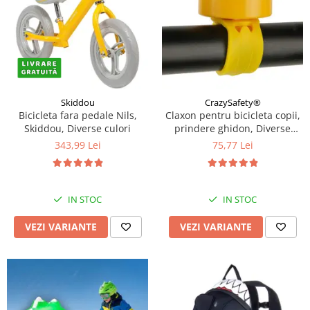
Skiddou
CrazySafety®
Bicicleta fara pedale Nils,
Claxon pentru bicicleta copii,
Skiddou, Diverse culori
prindere ghidon, Diverse
modele si culori
343,99 Lei
75,77 Lei
IN STOC
IN STOC
VEZI VARIANTE
VEZI VARIANTE