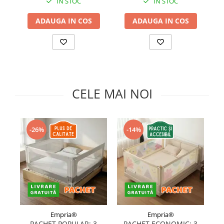
IN STOC
IN STOC
ADAUGA IN COS
ADAUGA IN COS
CELE MAI NOI
-26%
-14%
Empria®
Empria®
PACHET POPULAR: 3
PACHET ECONOMIC: 3