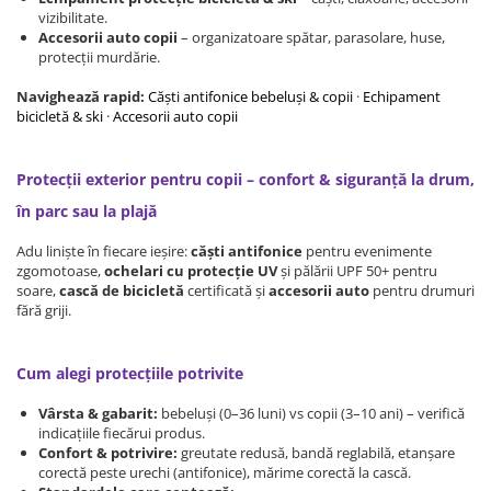
Protectii utile
vizibilitate.
Accesorii auto copii
– organizatoare spătar, parasolare, huse,
Poarta siguranta copii
protecții murdărie.
Deflectoare pentru aer conditionat
Navighează rapid:
Căști antifonice bebeluși & copii
·
Echipament
bicicletă & ski
·
Accesorii auto copii
Protectii exterior
Casti antifonice pentru copii si
Protecții exterior pentru copii – confort & siguranță la drum,
bebelusi
Echipament protectie bicicleta si
în parc sau la plajă
ski
Adu liniște în fiecare ieșire:
căști antifonice
pentru evenimente
Accesorii auto copii
zgomotoase,
ochelari cu protecție UV
și pălării UPF 50+ pentru
soare,
cască de bicicletă
certificată și
accesorii auto
pentru drumuri
fără griji.
Haine & accesorii plaja
Haine plaja / inot
Cum alegi protecțiile potrivite
Ochelari de soare
Palarii protectie UV
Vârsta & gabarit:
bebeluși (0–36 luni) vs copii (3–10 ani) – verifică
Accesorii plaja
indicațiile fiecărui produs.
Confort & potrivire:
greutate redusă, bandă reglabilă, etanșare
corectă peste urechi (antifonice), mărime corectă la cască.
Puericultura mare