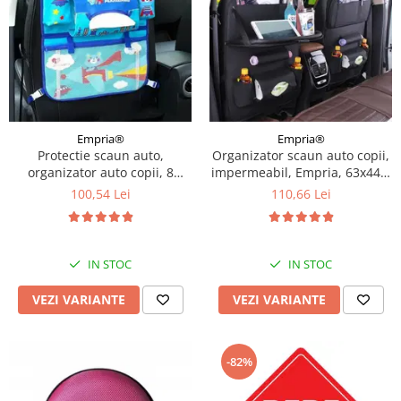
Empria®
Empria®
Protectie scaun auto,
Organizator scaun auto copii,
organizator auto copii, 8
impermeabil, Empria, 63x44.5
buzunare, Empria, 54x43 cm,
cm, Diverse culori
100,54 Lei
110,66 Lei
Albastru
IN STOC
IN STOC
VEZI VARIANTE
VEZI VARIANTE
-82%