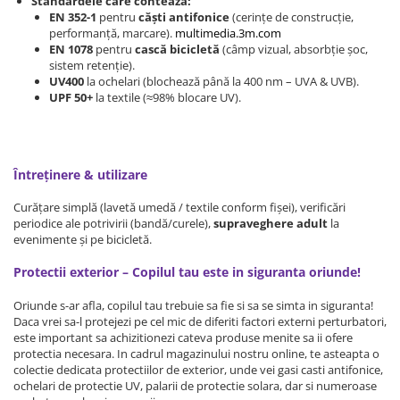
Standardele care contează:
EN 352-1
pentru
căști antifonice
(cerințe de construcție,
Somnul bebelusului
performanță, marcare).
multimedia.3m.com
Carucioare si scaune auto
EN 1078
pentru
cască bicicletă
(câmp vizual, absorbție șoc,
sistem retenție).
Tarcuri copii / bebelusi
UV400
la ochelari (blochează până la 400 nm – UVA & UVB).
Scaune masa
UPF 50+
la textile (≈98% blocare UV).
Ingrijire bebe si mama
Igiena si ingrijire bebelusi
Întreținere & utilizare
Accesorii bebelusi / nou-nascuti
Curățare simplă (lavetă umedă / textile conform fișei), verificări
Perne si saltele bebelusi
periodice ale potrivirii (bandă/curele),
supraveghere adult
la
Diversificare bebelusi
evenimente și pe bicicletă.
Baia bebelusului
Protectii exterior – Copilul tau este in siguranta oriunde!
Maternitate
Oriunde s-ar afla, copilul tau trebuie sa fie si sa se simta in siguranta!
Jucarii copii si jocuri educative
Daca vrei sa-l protejezi pe cel mic de diferiti factori externi perturbatori,
este important sa achizitionezi cateva produse menite sa ii ofere
Jucarii dentitie
protectia necesara. In cadrul magazinului nostru online, te asteapta o
colectie dedicata protectiilor de exterior, unde vei gasi casti antifonice,
Jocuri educative
ochelari de protectie UV, palarii de protectie solara, dar si numeroase
Jucarii bebelusi