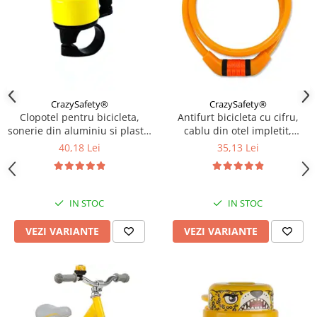
CrazySafety®
CrazySafety®
Clopotel pentru bicicleta,
Antifurt bicicleta cu cifru,
sonerie din aluminiu si plastic
cablu din otel impletit,
rezistent, Diverse culori
lungime 65 cm, rezistent,
40,18 Lei
35,13 Lei
Diverse culori
IN STOC
IN STOC
VEZI VARIANTE
VEZI VARIANTE