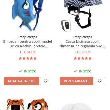
CrazySafety®
CrazySafety®
Ghiozdan pentru copii, model
Casca bicicleta copii,
3D cu Rechin, bretele
dimensiune reglabila 54-58
ajustabile, Bleu
cm, 6-12 ani, Dark Blue
151,34 Lei
219,25 Lei
IN STOC
IN STOC
ADAUGA IN COS
VEZI VARIANTE