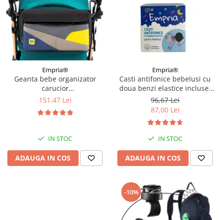
Empria®
Empria®
Geanta bebe organizator
Casti antifonice bebelusi cu
carucior
doua benzi elastice incluse,
bebelusi, 36x21x11 cm
roz si albastru, Empria
151,47 Lei
96,67 Lei
87,00 Lei
IN STOC
IN STOC
ADAUGA IN COS
ADAUGA IN COS
-10%