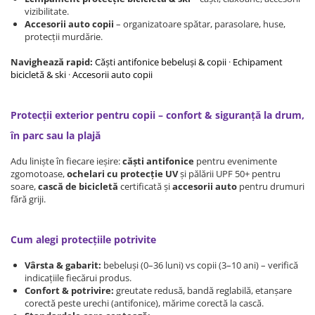
Protectii utile
vizibilitate.
Accesorii auto copii
– organizatoare spătar, parasolare, huse,
Poarta siguranta copii
protecții murdărie.
Deflectoare pentru aer conditionat
Navighează rapid:
Căști antifonice bebeluși & copii
·
Echipament
bicicletă & ski
·
Accesorii auto copii
Protectii exterior
Casti antifonice pentru copii si
Protecții exterior pentru copii – confort & siguranță la drum,
bebelusi
Echipament protectie bicicleta si
în parc sau la plajă
ski
Adu liniște în fiecare ieșire:
căști antifonice
pentru evenimente
Accesorii auto copii
zgomotoase,
ochelari cu protecție UV
și pălării UPF 50+ pentru
soare,
cască de bicicletă
certificată și
accesorii auto
pentru drumuri
fără griji.
Haine & accesorii plaja
Haine plaja / inot
Cum alegi protecțiile potrivite
Ochelari de soare
Palarii protectie UV
Vârsta & gabarit:
bebeluși (0–36 luni) vs copii (3–10 ani) – verifică
Accesorii plaja
indicațiile fiecărui produs.
Confort & potrivire:
greutate redusă, bandă reglabilă, etanșare
corectă peste urechi (antifonice), mărime corectă la cască.
Puericultura mare