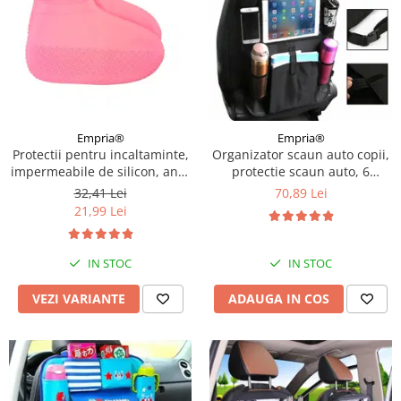
Empria®
Empria®
Protectii pentru incaltaminte,
Organizator scaun auto copii,
impermeabile de silicon, anti-
protectie scaun auto, 6
alunecare, Empria, marime S
buzunare, 60x42 cm, Empria,
32,41 Lei
70,89 Lei
30 - 34, Diverse culori
Negru
21,99 Lei
IN STOC
IN STOC
VEZI VARIANTE
ADAUGA IN COS