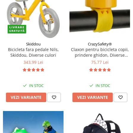
Skiddou
CrazySafety®
Bicicleta fara pedale Nils,
Claxon pentru bicicleta copii,
Skiddou, Diverse culori
prindere ghidon, Diverse
modele si culori
343,99 Lei
75,77 Lei
IN STOC
IN STOC
VEZI VARIANTE
VEZI VARIANTE