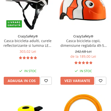
CrazySafety®
CrazySafety®
Casca bicicleta adulti, curele
Casca bicicleta copii,
reflectorizante si lumina LED,
dimensiune reglabila 49-55
dimensiune reglabila 53-59
cm, 2-7 ani, Diverse modele
303,02 Lei
242,68 Lei
cm, model Metro, Negru
de la 189,00 Lei
IN STOC
IN STOC
ADAUGA IN COS
VEZI VARIANTE