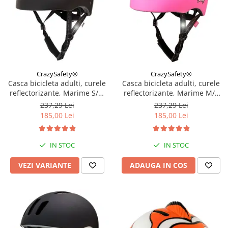
CrazySafety®
CrazySafety®
Casca bicicleta adulti, curele
Casca bicicleta adulti, curele
reflectorizante, Marime S/M
reflectorizante, Marime M/L
(52-56cm), model Ramp,
(54-60cm), model Ramp,
237,29 Lei
237,29 Lei
Diverse culori
Grafitti Roz
185,00 Lei
185,00 Lei
IN STOC
IN STOC
VEZI VARIANTE
ADAUGA IN COS