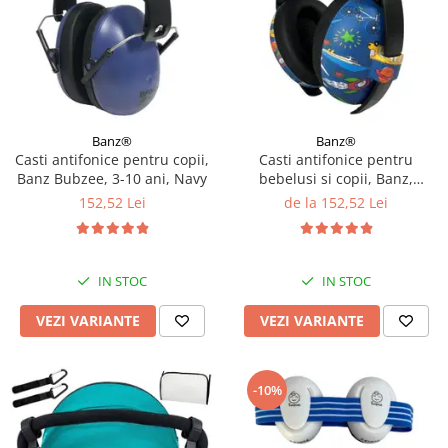
Banz®
Banz®
Casti antifonice pentru copii,
Casti antifonice pentru
Banz Bubzee, 3-10 ani, Navy
bebelusi si copii, Banz,
Bubzee, 3-36 luni, Diverse
152,52 Lei
de la 152,52 Lei
modele
IN STOC
IN STOC
VEZI VARIANTE
VEZI VARIANTE
-10%