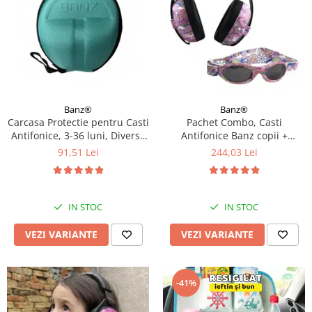
Banz®
Banz®
Carcasa Protectie pentru Casti
Pachet Combo, Casti
Antifonice, 3-36 luni, Diverse
Antifonice Banz copii +
culori
Ochelari de Soare Protectie
91,51 Lei
244,03 Lei
UV, 3 - 36 luni, Diverse
modele
IN STOC
IN STOC
VEZI VARIANTE
VEZI VARIANTE
-41%