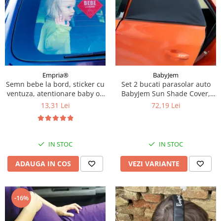
Empria®
BabyJem
Semn bebe la bord, sticker cu
Set 2 bucati parasolar auto
ventuza, atentionare baby on
BabyJem Sun Shade Cover,
board, siguranta auto,
Diverse marimi
13,31 Lei
72,19 Lei
Empria, Rosu
IN STOC
IN STOC
ADAUGA IN COS
VEZI VARIANTE
-16%