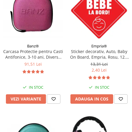
Empria®
Banz®
Sticker decorativ, Auto, Baby
Carcasa Protectie pentru Casti
On Board, Empria, Rosu, 12.5
Antifonice, 3-10 ani, Diverse
x 12.5 cm
culori
13,31 Lei
91,51 Lei
2,40 Lei
IN STOC
IN STOC
ADAUGA IN COS
VEZI VARIANTE