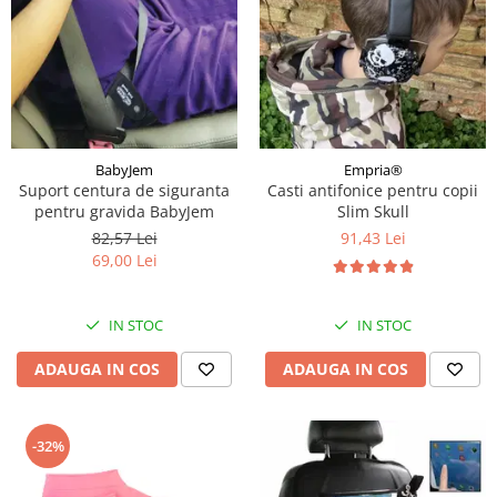
BabyJem
Empria®
Suport centura de siguranta
Casti antifonice pentru copii
pentru gravida BabyJem
Slim Skull
82,57 Lei
91,43 Lei
69,00 Lei
IN STOC
IN STOC
ADAUGA IN COS
ADAUGA IN COS
-32%