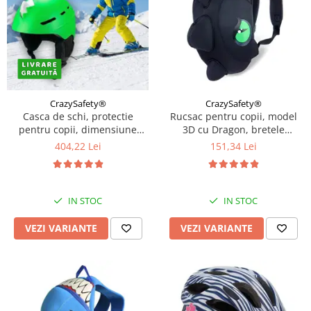
CrazySafety®
CrazySafety®
Casca de schi, protectie
Rucsac pentru copii, model
pentru copii, dimensiune
3D cu Dragon, bretele
reglabila 58-61cm, Diverse
ajustabile, Diverse culori
404,22 Lei
151,34 Lei
culori
IN STOC
IN STOC
VEZI VARIANTE
VEZI VARIANTE