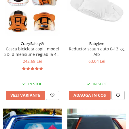
CrazySafety®
BabyJem
Casca bicicleta copii, model
Reductor scaun auto 0-13 kg,
3D, dimensiune reglabila 49-
Alb
55 cm, 2-7 ani, Diverse
242,68 Lei
63,04 Lei
modele si culori
IN STOC
IN STOC
VEZI VARIANTE
ADAUGA IN COS