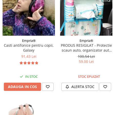
Empria®
Empria®
Casti antifonice pentru copii,
PRODUS RESIGILAT - Protectie
Galaxy
scaun auto, organizator auto
copii, 8 buzunare, Empria,
91,43 Lei
100,54 Lei
54x43 cm, Bleu
59,00 Lei
IN STOC
STOC EPUIZAT
ADAUGA IN COS
ALERTA STOC