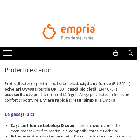
TOATE PRODUSELE
Protectii pat
Oferte Protectii Laterale Pat
Bariere protectie pentru pat
Aparatori laterale patut bebe
Protectii exterior
Protectii mobilier
Banda protectie mobila copii
Protecții exterior pentru copii și bebeluși:
căști antifonice
(EN 352-1),
Protectie colturi mobila copii
ochelari UV400
și textile
UPF 50+
,
cască bicicletă
(EN 1078) și
accesorii auto
pentru drumuri fără griji. Alege pe vârste, cu focus pe
Sigurante pentru sertare si usi
confort și potrivire.
Livrare rapidă
și
retur simplu
la Empria.
Sigurante geamuri si usi glisante
Kituri de siguranta pentru copii si
Ce găsești aici
bebelusi
Căști antifonice bebeluși & copii
– pentru avion, concerte,
evenimente (verifică mărimile și compatibilitatea cu ochelari).
Protectii casa
Echipament protecție bicicletă & ski
– căști, claxoane, accesorii