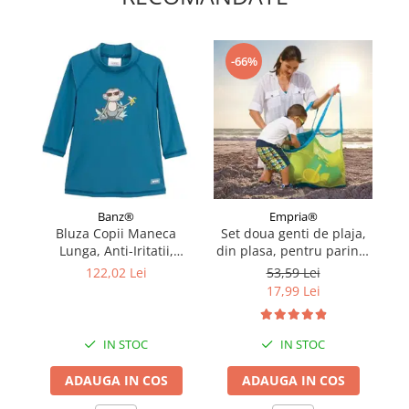
-66%
Banz®
Empria®
Bluza Copii Maneca
Set doua genti de plaja,
Oc
Lunga, Anti-Iritatii,
din plasa, pentru parinte
C
Protectie Soare UPF50+,
si copil
122,02 Lei
53,59 Lei
Petrol Jungle, Marimea 0
17,99 Lei
IN STOC
IN STOC
ADAUGA IN COS
ADAUGA IN COS