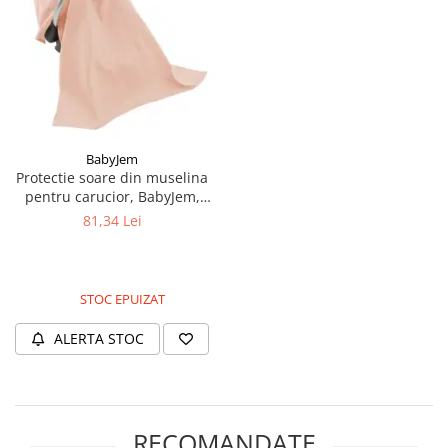
BabyJem
Protectie soare din muselina
pentru carucior, BabyJem,
90x110 cm, Somon
81,34 Lei
STOC EPUIZAT
ALERTA STOC
RECOMANDATE