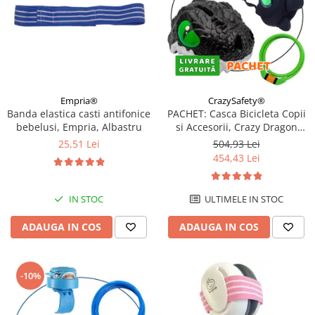
Empria®
CrazySafety®
Banda elastica casti antifonice
PACHET: Casca Bicicleta Copii
bebelusi, Empria, Albastru
si Accesorii, Crazy Dragon
Negru
25,51 Lei
504,93 Lei
454,43 Lei
IN STOC
ULTIMELE IN STOC
ADAUGA IN COS
ADAUGA IN COS
-10%