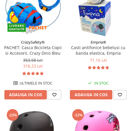
CrazySafety®
Empria®
PACHET: Casca Bicicleta Copii
Casti antifonice bebelusi cu
si Accesorii, Crazy Dino Bleu
banda elastica, Empria
353,58 Lei
71,16 Lei
318,23 Lei
ULTIMELE IN STOC
IN STOC
ADAUGA IN COS
ADAUGA IN COS
-22%
-22%