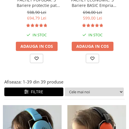
Bariere protectie pat
Bariere BASIC Empria
copii, SELECT, 160x200
protectie pat 160X200 cm
pr
938,90 Lei
694,00 Lei
cm
+ bara stabilizatoare
694,79 Lei
599,00 Lei
IN STOC
IN STOC
ADAUGA IN COS
ADAUGA IN COS
Afiseaza:
1-
39
din
39
produse
FILTRE