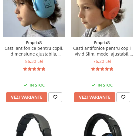
Empria®
Empria®
Casti antifonice pentru copii,
Casti antifonice pentru copii
dimensiune ajustabila,
Vivid Slim, model ajustabil,
Empria, Diverse culori
Empria, Diverse culori
86,30 Lei
76,20 Lei
IN STOC
IN STOC
VEZI VARIANTE
VEZI VARIANTE