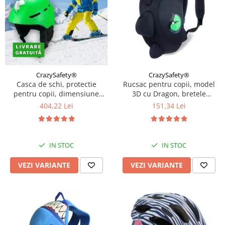
CrazySafety®
CrazySafety®
Casca de schi, protectie
Rucsac pentru copii, model
pentru copii, dimensiune
3D cu Dragon, bretele
reglabila 58-61cm, Diverse
ajustabile, Diverse culori
404,22 Lei
151,34 Lei
culori
IN STOC
IN STOC
VEZI VARIANTE
VEZI VARIANTE