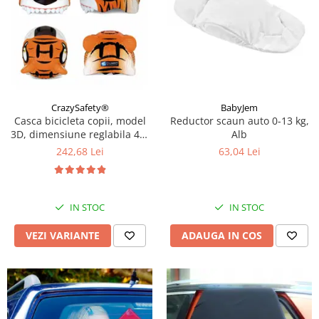
CrazySafety®
BabyJem
Casca bicicleta copii, model
Reductor scaun auto 0-13 kg,
3D, dimensiune reglabila 49-
Alb
55 cm, 2-7 ani, Diverse
242,68 Lei
63,04 Lei
modele si culori
IN STOC
IN STOC
VEZI VARIANTE
ADAUGA IN COS