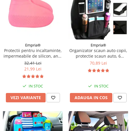
Empria®
Empria®
Protectii pentru incaltaminte,
Organizator scaun auto copii,
impermeabile de silicon, anti-
protectie scaun auto, 6
alunecare, Empria, marime S
buzunare, 60x42 cm, Empria,
32,41 Lei
70,89 Lei
30 - 34, Diverse culori
Negru
21,99 Lei
IN STOC
IN STOC
VEZI VARIANTE
ADAUGA IN COS