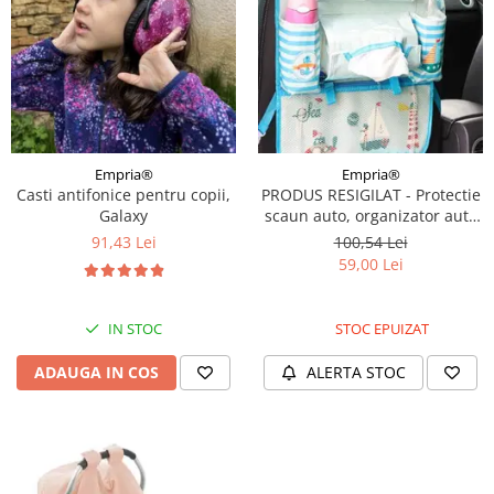
Empria®
Empria®
Casti antifonice pentru copii,
PRODUS RESIGILAT - Protectie
Galaxy
scaun auto, organizator auto
copii, 8 buzunare, Empria,
91,43 Lei
100,54 Lei
54x43 cm, Bleu
59,00 Lei
IN STOC
STOC EPUIZAT
ADAUGA IN COS
ALERTA STOC