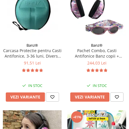
Banz®
Banz®
Carcasa Protectie pentru Casti
Pachet Combo, Casti
Antifonice, 3-36 luni, Diverse
Antifonice Banz copii +
culori
Ochelari de Soare Protectie
91,51 Lei
244,03 Lei
UV, 3 - 36 luni, Diverse
modele
IN STOC
IN STOC
VEZI VARIANTE
VEZI VARIANTE
-41%