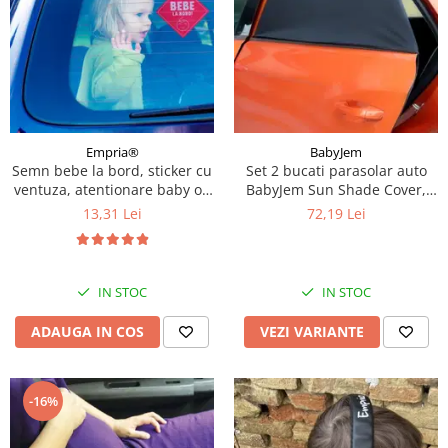
Empria®
BabyJem
Semn bebe la bord, sticker cu
Set 2 bucati parasolar auto
ventuza, atentionare baby on
BabyJem Sun Shade Cover,
board, siguranta auto,
Diverse marimi
13,31 Lei
72,19 Lei
Empria, Rosu
IN STOC
IN STOC
ADAUGA IN COS
VEZI VARIANTE
-16%