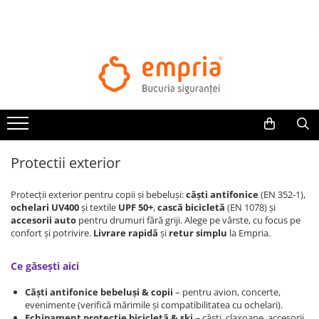
TOATE PRODUSELE
Protectii pat
Oferte Protectii Laterale Pat
Bariere protectie pentru pat
Aparatori laterale patut bebe
Protectii exterior
Protectii mobilier
Banda protectie mobila copii
Protecții exterior pentru copii și bebeluși:
căști antifonice
(EN 352-1),
Protectie colturi mobila copii
ochelari UV400
și textile
UPF 50+
,
cască bicicletă
(EN 1078) și
accesorii auto
pentru drumuri fără griji. Alege pe vârste, cu focus pe
Sigurante pentru sertare si usi
confort și potrivire.
Livrare rapidă
și
retur simplu
la Empria.
Sigurante geamuri si usi glisante
Kituri de siguranta pentru copii si
Ce găsești aici
bebelusi
Căști antifonice bebeluși & copii
– pentru avion, concerte,
evenimente (verifică mărimile și compatibilitatea cu ochelari).
Protectii casa
Echipament protecție bicicletă & ski
– căști, claxoane, accesorii