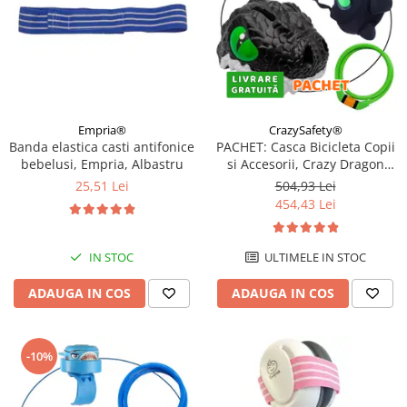
Empria®
CrazySafety®
Banda elastica casti antifonice
PACHET: Casca Bicicleta Copii
bebelusi, Empria, Albastru
si Accesorii, Crazy Dragon
Negru
25,51 Lei
504,93 Lei
454,43 Lei
IN STOC
ULTIMELE IN STOC
ADAUGA IN COS
ADAUGA IN COS
-10%