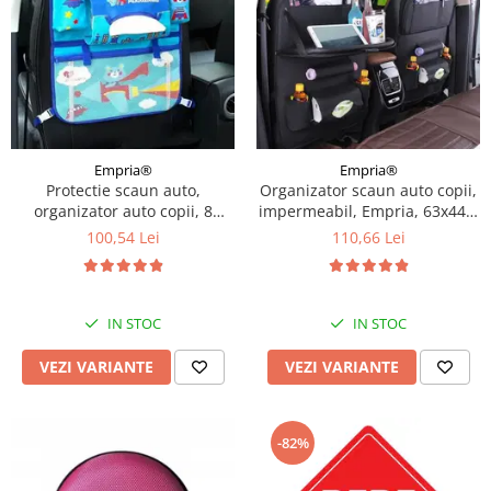
Empria®
Empria®
Protectie scaun auto,
Organizator scaun auto copii,
organizator auto copii, 8
impermeabil, Empria, 63x44.5
buzunare, Empria, 54x43 cm,
cm, Diverse culori
100,54 Lei
110,66 Lei
Albastru
IN STOC
IN STOC
VEZI VARIANTE
VEZI VARIANTE
-82%