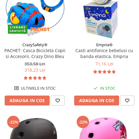
CrazySafety®
Empria®
PACHET: Casca Bicicleta Copii
Casti antifonice bebelusi cu
si Accesorii, Crazy Dino Bleu
banda elastica, Empria
353,58 Lei
71,16 Lei
318,23 Lei
ULTIMELE IN STOC
IN STOC
ADAUGA IN COS
ADAUGA IN COS
-22%
-22%