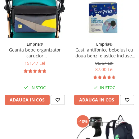
Empria®
Empria®
Geanta bebe organizator
Casti antifonice bebelusi cu
carucior
doua benzi elastice incluse,
bebelusi, 36x21x11 cm
roz si albastru, Empria
151,47 Lei
96,67 Lei
87,00 Lei
IN STOC
IN STOC
ADAUGA IN COS
ADAUGA IN COS
-10%