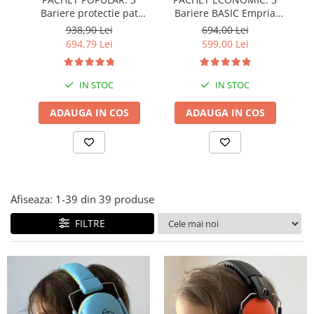
Bariere protectie pat
Bariere BASIC Empria
copii, SELECT, 160x200
protectie pat 160X200 cm
pr
938,90 Lei
694,00 Lei
cm
+ bara stabilizatoare
694,79 Lei
599,00 Lei
IN STOC
IN STOC
ADAUGA IN COS
ADAUGA IN COS
Afiseaza:
1-
39
din
39
produse
FILTRE