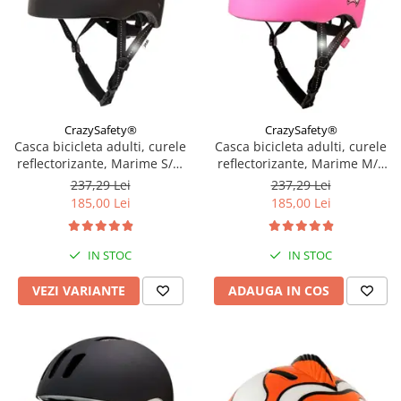
CrazySafety®
CrazySafety®
Casca bicicleta adulti, curele
Casca bicicleta adulti, curele
reflectorizante, Marime S/M
reflectorizante, Marime M/L
(52-56cm), model Ramp,
(54-60cm), model Ramp,
237,29 Lei
237,29 Lei
Diverse culori
Grafitti Roz
185,00 Lei
185,00 Lei
IN STOC
IN STOC
VEZI VARIANTE
ADAUGA IN COS