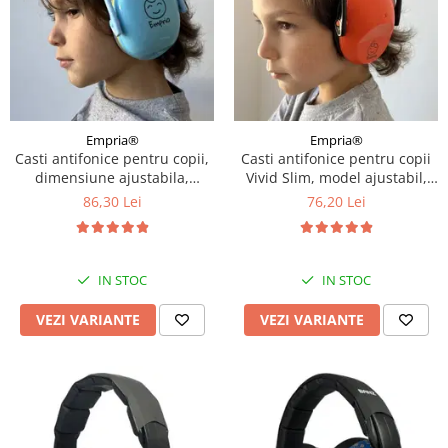
Empria®
Empria®
Casti antifonice pentru copii,
Casti antifonice pentru copii
dimensiune ajustabila,
Vivid Slim, model ajustabil,
Empria, Diverse culori
Empria, Diverse culori
86,30 Lei
76,20 Lei
IN STOC
IN STOC
VEZI VARIANTE
VEZI VARIANTE