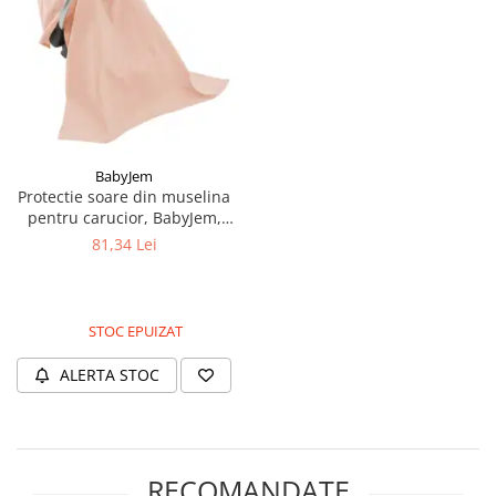
BabyJem
Protectie soare din muselina
pentru carucior, BabyJem,
90x110 cm, Somon
81,34 Lei
STOC EPUIZAT
ALERTA STOC
RECOMANDATE