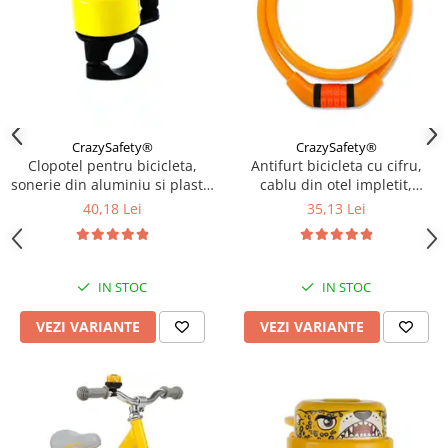
CrazySafety®
CrazySafety®
Clopotel pentru bicicleta,
Antifurt bicicleta cu cifru,
sonerie din aluminiu si plastic
cablu din otel impletit,
rezistent, Diverse culori
lungime 65 cm, rezistent,
40,18 Lei
35,13 Lei
Diverse culori
IN STOC
IN STOC
VEZI VARIANTE
VEZI VARIANTE