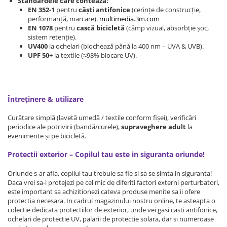
Standardele care contează:
EN 352-1
pentru
căști antifonice
(cerințe de construcție,
Somnul bebelusului
performanță, marcare).
multimedia.3m.com
Carucioare si scaune auto
EN 1078
pentru
cască bicicletă
(câmp vizual, absorbție șoc,
sistem retenție).
Tarcuri copii / bebelusi
UV400
la ochelari (blochează până la 400 nm – UVA & UVB).
Scaune masa
UPF 50+
la textile (≈98% blocare UV).
Ingrijire bebe si mama
Igiena si ingrijire bebelusi
Întreținere & utilizare
Accesorii bebelusi / nou-nascuti
Curățare simplă (lavetă umedă / textile conform fișei), verificări
Perne si saltele bebelusi
periodice ale potrivirii (bandă/curele),
supraveghere adult
la
Diversificare bebelusi
evenimente și pe bicicletă.
Baia bebelusului
Protectii exterior – Copilul tau este in siguranta oriunde!
Maternitate
Oriunde s-ar afla, copilul tau trebuie sa fie si sa se simta in siguranta!
Jucarii copii si jocuri educative
Daca vrei sa-l protejezi pe cel mic de diferiti factori externi perturbatori,
este important sa achizitionezi cateva produse menite sa ii ofere
Jucarii dentitie
protectia necesara. In cadrul magazinului nostru online, te asteapta o
colectie dedicata protectiilor de exterior, unde vei gasi casti antifonice,
Jocuri educative
ochelari de protectie UV, palarii de protectie solara, dar si numeroase
Jucarii bebelusi