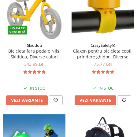
Skiddou
CrazySafety®
Bicicleta fara pedale Nils,
Claxon pentru bicicleta copii,
Skiddou, Diverse culori
prindere ghidon, Diverse
modele si culori
343,99 Lei
75,77 Lei
IN STOC
IN STOC
VEZI VARIANTE
VEZI VARIANTE