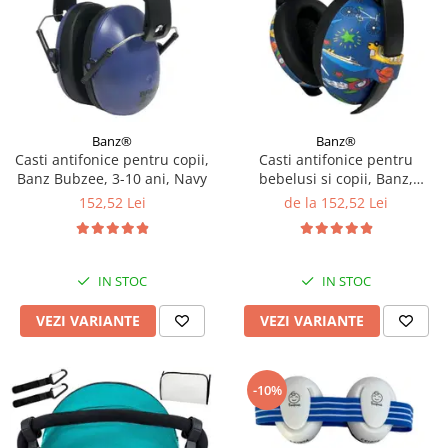
Banz®
Banz®
Casti antifonice pentru copii,
Casti antifonice pentru
Banz Bubzee, 3-10 ani, Navy
bebelusi si copii, Banz,
Bubzee, 3-36 luni, Diverse
152,52 Lei
de la 152,52 Lei
modele
IN STOC
IN STOC
VEZI VARIANTE
VEZI VARIANTE
-10%