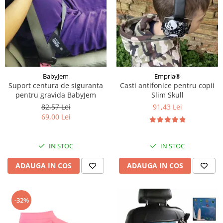
BabyJem
Empria®
Suport centura de siguranta
Casti antifonice pentru copii
pentru gravida BabyJem
Slim Skull
82,57 Lei
91,43 Lei
69,00 Lei
IN STOC
IN STOC
ADAUGA IN COS
ADAUGA IN COS
-32%