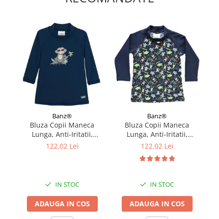
Banz®
Banz®
Bluza Copii Maneca
Bluza Copii Maneca
C
Lunga, Anti-Iritatii,
Lunga, Anti-Iritatii,
b
Protectie Soare UPF50+,
Protectie Soare UPF50+,
Bu
122,02 Lei
122,02 Lei
Navy Jungle, Marimea 0
Jungle Mix, Marimea 1
IN STOC
IN STOC
ADAUGA IN COS
ADAUGA IN COS