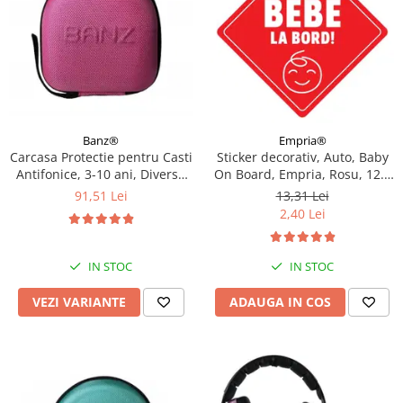
Empria®
Banz®
Sticker decorativ, Auto, Baby
Carcasa Protectie pentru Casti
On Board, Empria, Rosu, 12.5
Antifonice, 3-10 ani, Diverse
x 12.5 cm
culori
13,31 Lei
91,51 Lei
2,40 Lei
IN STOC
IN STOC
ADAUGA IN COS
VEZI VARIANTE