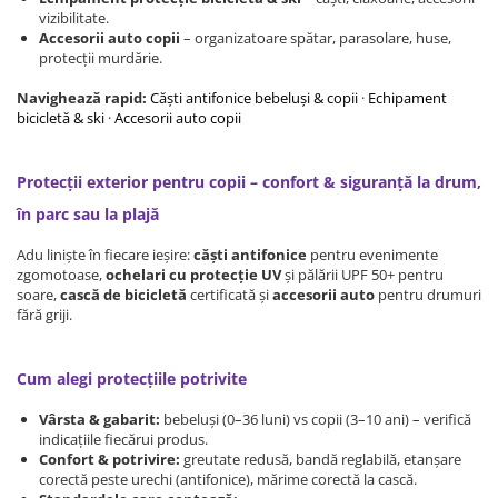
Protectii utile
vizibilitate.
Accesorii auto copii
– organizatoare spătar, parasolare, huse,
Poarta siguranta copii
protecții murdărie.
Deflectoare pentru aer conditionat
Navighează rapid:
Căști antifonice bebeluși & copii
·
Echipament
bicicletă & ski
·
Accesorii auto copii
Protectii exterior
Casti antifonice pentru copii si
Protecții exterior pentru copii – confort & siguranță la drum,
bebelusi
Echipament protectie bicicleta si
în parc sau la plajă
ski
Adu liniște în fiecare ieșire:
căști antifonice
pentru evenimente
Accesorii auto copii
zgomotoase,
ochelari cu protecție UV
și pălării UPF 50+ pentru
soare,
cască de bicicletă
certificată și
accesorii auto
pentru drumuri
fără griji.
Haine & accesorii plaja
Haine plaja / inot
Cum alegi protecțiile potrivite
Ochelari de soare
Palarii protectie UV
Vârsta & gabarit:
bebeluși (0–36 luni) vs copii (3–10 ani) – verifică
Accesorii plaja
indicațiile fiecărui produs.
Confort & potrivire:
greutate redusă, bandă reglabilă, etanșare
corectă peste urechi (antifonice), mărime corectă la cască.
Puericultura mare