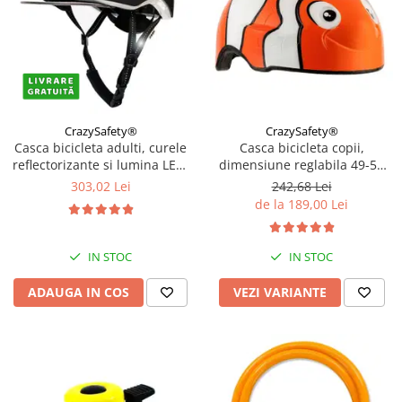
CrazySafety®
CrazySafety®
Casca bicicleta adulti, curele
Casca bicicleta copii,
reflectorizante si lumina LED,
dimensiune reglabila 49-55
dimensiune reglabila 53-59
cm, 2-7 ani, Diverse modele
303,02 Lei
242,68 Lei
cm, model Metro, Negru
de la 189,00 Lei
IN STOC
IN STOC
ADAUGA IN COS
VEZI VARIANTE