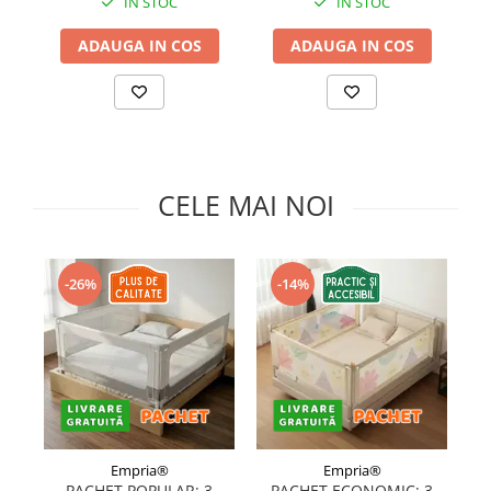
IN STOC
IN STOC
ADAUGA IN COS
ADAUGA IN COS
CELE MAI NOI
-26%
-14%
Empria®
Empria®
PACHET POPULAR: 3
PACHET ECONOMIC: 3