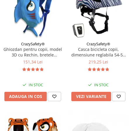
CrazySafety®
CrazySafety®
Ghiozdan pentru copii, model
Casca bicicleta copii,
3D cu Rechin, bretele
dimensiune reglabila 54-58
ajustabile, Bleu
cm, 6-12 ani, Dark Blue
151,34 Lei
219,25 Lei
IN STOC
IN STOC
ADAUGA IN COS
VEZI VARIANTE