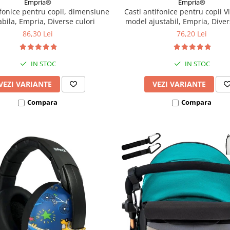
Empria®
Empria®
ifonice pentru copii, dimensiune
Casti antifonice pentru copii Vi
abila, Empria, Diverse culori
model ajustabil, Empria, Diver
86,30 Lei
76,20 Lei
IN STOC
IN STOC
VEZI VARIANTE
VEZI VARIANTE
Compara
Compara