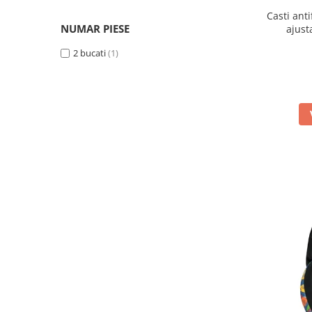
Plastic
(2)
Casti ant
Policarbonat
(2)
NUMAR PIESE
ajust
Poliester
(8)
2 bucati
(1)
Silicon
(1)
Spuma EPS
(1)
Textil
(1)
Vinil
(1)