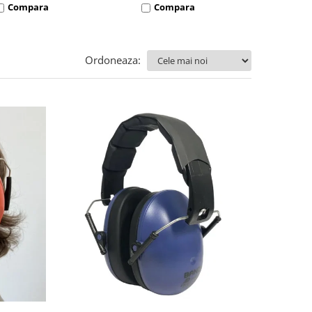
Compara
Compara
Co
Ordoneaza: