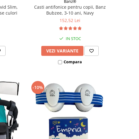
Banz®
vid Slim,
Casti antifonice pentru copii, Banz
se culori
Bubzee, 3-10 ani, Navy
152,52 Lei
IN STOC
VEZI VARIANTE
Compara
-10%