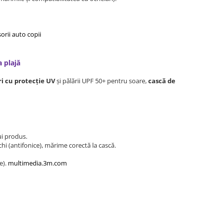
orii auto copii
a plajă
i cu protecție UV
și pălării UPF 50+ pentru soare,
cască de
rui produs.
hi (antifonice), mărime corectă la cască.
e).
multimedia.3m.com