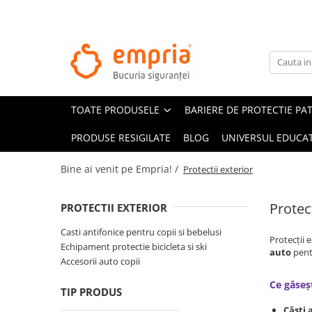
TOATE PRODUSELE
Protectii pat
Oferte Protectii Laterale Pat
TOATE PRODUSELE
BARIERE DE PROTECTIE PA
Bariere protectie pentru pat
Aparatori laterale patut bebe
PRODUSE RESIGILATE
BLOG
UNIVERSUL EDUCAT
Protectii mobilier
Bine ai venit pe Empria! /
Protectii exterior
Banda protectie mobila copii
Protectie colturi mobila copii
Protect
PROTECTII EXTERIOR
Sigurante pentru sertare si usi
Casti antifonice pentru copii si bebelusi
Sigurante geamuri si usi glisante
Protecții 
Echipament protectie bicicleta si ski
Kituri de siguranta pentru copii si
auto
pentr
Accesorii auto copii
bebelusi
Ce găseșt
TIP PRODUS
Protectii casa
Căști 