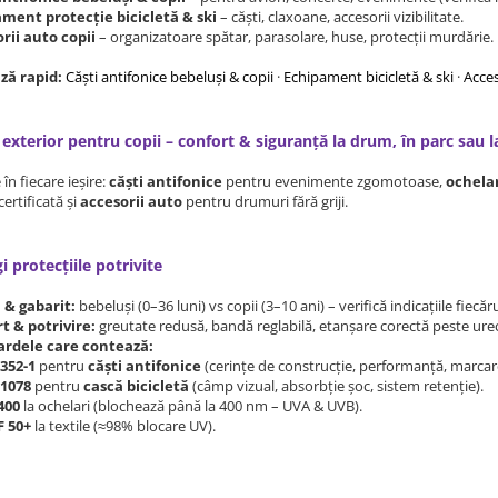
ment protecție bicicletă & ski
– căști, claxoane, accesorii vizibilitate.
rii auto copii
– organizatoare spătar, parasolare, huse, protecții murdărie.
ză rapid:
Căști antifonice bebeluși & copii
·
Echipament bicicletă & ski
·
Acces
 exterior pentru copii – confort & siguranță la drum, în parc sau l
 în fiecare ieșire:
căști antifonice
pentru evenimente zgomotoase,
ochelar
certificată și
accesorii auto
pentru drumuri fără griji.
 protecțiile potrivite
 & gabarit:
bebeluși (0–36 luni) vs copii (3–10 ani) – verifică indicațiile fiecă
t & potrivire:
greutate redusă, bandă reglabilă, etanșare corectă peste urec
ardele care contează:
352-1
pentru
căști antifonice
(cerințe de construcție, performanță, marcar
1078
pentru
cască bicicletă
(câmp vizual, absorbție șoc, sistem retenție).
400
la ochelari (blochează până la 400 nm – UVA & UVB).
 50+
la textile (≈98% blocare UV).