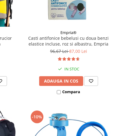
Empria®
rucior
Casti antifonice bebelusi cu doua benzi
m
elastice incluse, roz si albastru, Empria
96,67 Lei
87,00 Lei
IN STOC
ADAUGA IN COS
Compara
-10%