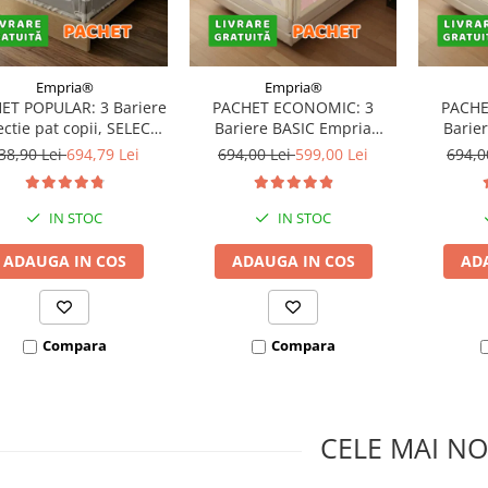
Empria®
Empria®
ET POPULAR: 3 Bariere
PACHET ECONOMIC: 3
PACHE
ectie pat copii, SELECT,
Bariere BASIC Empria
Barie
160x200 cm
protectie pat 160X200 cm +
protecti
38,90 Lei
694,79 Lei
694,00 Lei
599,00 Lei
694,0
bara stabilizatoare
bara
IN STOC
IN STOC
ADAUGA IN COS
ADAUGA IN COS
AD
Compara
Compara
CELE MAI NO