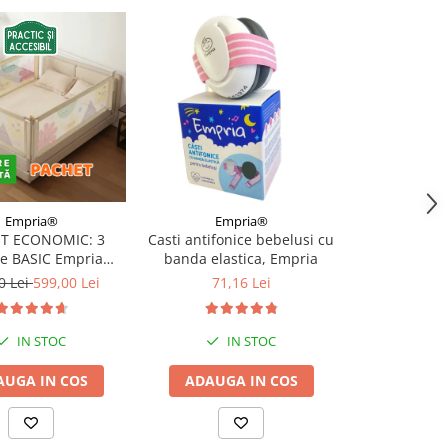
-10%
Empria®
Empria®
Emp
T ECONOMIC: 3
Casti antifonice bebelusi cu
Casti antifon
re BASIC Empria
banda elastica, Empria
doua benzi el
e pat 180X200 cm +
roz si alba
0 Lei
599,00 Lei
71,16 Lei
96,67 Le
 stabilizatoare
IN STOC
IN STOC
I
AUGA IN COS
ADAUGA IN COS
ADAUGA