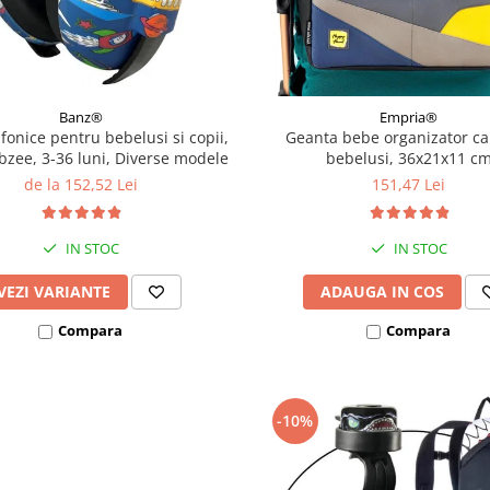
Banz®
Empria®
ifonice pentru bebelusi si copii,
Geanta bebe organizator ca
bzee, 3-36 luni, Diverse modele
bebelusi, 36x21x11 c
de la 152,52 Lei
151,47 Lei
IN STOC
IN STOC
VEZI VARIANTE
ADAUGA IN COS
Compara
Compara
-10%