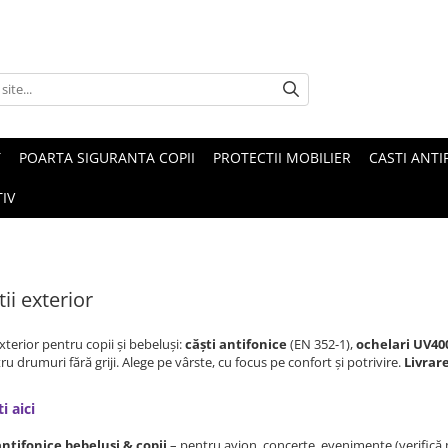
T
POARTA SIGURANTA COPII
PROTECTII MOBILIER
CASTI ANTI
IV
ii exterior
exterior pentru copii și bebeluși:
căști antifonice
(EN 352-1),
ochelari UV40
u drumuri fără griji. Alege pe vârste, cu focus pe confort și potrivire.
Livrar
i aici
antifonice bebeluși & copii
– pentru avion, concerte, evenimente (verifică m