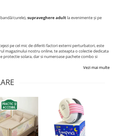
i (bandă/curele),
supraveghere adult
la evenimente și pe
tejezi pe cel mic de diferiti factori externi perturbatori, este
rul magazinului nostru online, te asteapta o colectie dedicata
ii de protectie solara, dar si numeroase pachete combo si
Vezi mai multe
LARE