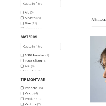
Alb
(5)
Albastru
(9)
Afiseaza:
Bleu
(11)
Bleumarin
(1)
Crem
(1)
MATERIAL
Ecru
(1)
Galben
(4)
Gri
(4)
100% bumbac
(1)
Maro
(2)
100% silicon
(1)
Mov
(6)
ABS
(8)
Multicolor
(3)
Aluminiu
(2)
Negru
(20)
EVA
(2)
Portocaliu
(4)
TIP MONTARE
Neopren
(2)
Rosu
(8)
Neopren elastic
Prindere
(15)
(1)
Roz
(17)
Otel
Velcro
(2)
(4)
Turcoaz
(4)
PVC
Presiune
(3)
(3)
Verde
(11)
Piele ecologica
Ventuza
(2)
(3)
Visiniu
(1)