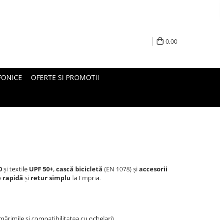
0,00
FONICE
OFERTE SI PROMOTII
0
și textile
UPF 50+
,
cască bicicletă
(EN 1078) și
accesorii
e rapidă
și
retur simplu
la Empria.
ărimile și compatibilitatea cu ochelari).