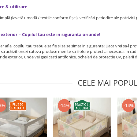
re & utilizare
implă (lavetă umedă / textile conform fișei), verificări periodice ale potriviri
 exterior – Copilul tau este in siguranta oriunde!
r afla, copilul tau trebuie sa fie si sa se simta in siguranta! Daca vrei sa-l pro
sa achizitionezi cateva produse menite sa ii ofere protectia necesara. In cad
or de exterior, unde vei gasi casti antifonice, ochelari de protectie UV, palar
CELE MAI POPU
6%
-14%
-14%