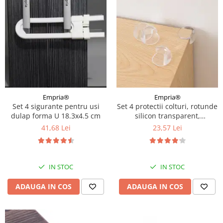
Empria®
Empria®
Set 4 sigurante pentru usi
Set 4 protectii colturi, rotunde
dulap forma U 18.3x4.5 cm
silicon transparent,
4.3x3.0x2.0 cm
41,68 Lei
23,57 Lei
IN STOC
IN STOC
ADAUGA IN COS
ADAUGA IN COS