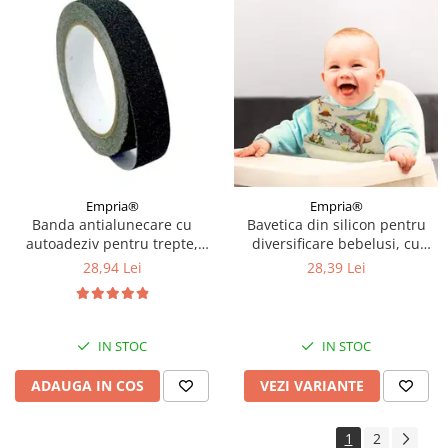
Empria®
Empria®
Banda antialunecare cu
Bavetica din silicon pentru
autoadeziv pentru trepte,
diversificare bebelusi, cu
rezistenta la apa, PVC, Diverse
buzunar, baveta cauciuc
28,94 Lei
28,39 Lei
dimensiuni
bebe, Empria, Diverse culori
si modele
IN STOC
IN STOC
ADAUGA IN COS
VEZI VARIANTE
1
2