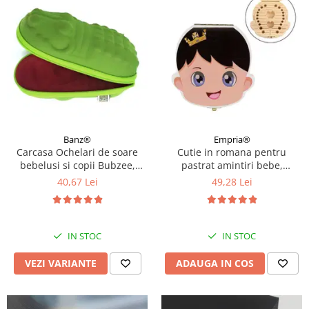
Banz®
Empria®
Carcasa Ochelari de soare
Cutie in romana pentru
bebelusi si copii Bubzee,
pastrat amintiri bebe,
Diverse culori
colorata, gravata
40,67 Lei
49,28 Lei
IN STOC
IN STOC
VEZI VARIANTE
ADAUGA IN COS