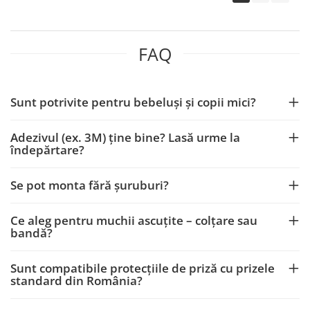
FAQ
Sunt potrivite pentru bebeluși și copii mici?
Adezivul (ex. 3M) ține bine? Lasă urme la
îndepărtare?
Se pot monta fără șuruburi?
Ce aleg pentru muchii ascuțite – colțare sau
bandă?
Sunt compatibile protecțiile de priză cu prizele
standard din România?