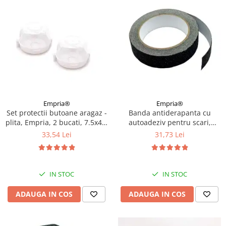
Empria®
Empria®
Set protectii butoane aragaz -
Banda antiderapanta cu
plita, Empria, 2 bucati, 7.5x4.6
autoadeziv pentru scari,
cm, Alb
rezistenta la apa, PET, Diverse
33,54 Lei
31,73 Lei
dimensiuni
IN STOC
IN STOC
ADAUGA IN COS
ADAUGA IN COS