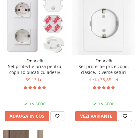
Empria®
Empria®
Set protectie priza pentru
Set protectie prize copii,
copii 10 bucati cu adeziv
clasice, Diverse seturi
39,13 Lei
de la 38,85 Lei
IN STOC
IN STOC
ADAUGA IN COS
VEZI VARIANTE