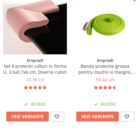
Empria®
Empria®
Banda protectie groasa
Set 4 protectii colturi in forma
pentru muchii si margini,
U, 3.5x0.7x6 cm, Diverse culori
3.5x1.2x200 cm, Diverse culori
50,44 Lei
22,36 Lei
IN STOC
IN STOC
VEZI VARIANTE
VEZI VARIANTE