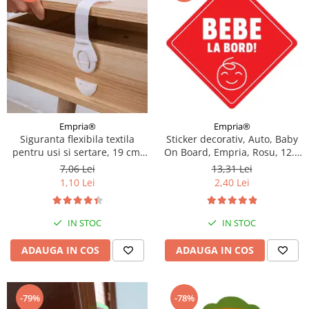
Empria®
Empria®
Sticker decorativ, Auto, Baby
Siguranta flexibila textila
On Board, Empria, Rosu, 12.5
pentru usi si sertare, 19 cm,
x 12.5 cm
Alb, model Economic
13,31 Lei
7,06 Lei
2,40 Lei
1,10 Lei
IN STOC
IN STOC
ADAUGA IN COS
ADAUGA IN COS
-79%
-78%