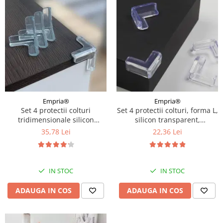
Empria®
Empria®
Set 4 protectii colturi
Set 4 protectii colturi, forma L,
tridimensionale silicon
silicon transparent,
transparent, 4.5x1.5x0.5 cm
1.5x0.5x4.0 cm
35,78 Lei
22,36 Lei
IN STOC
IN STOC
ADAUGA IN COS
ADAUGA IN COS