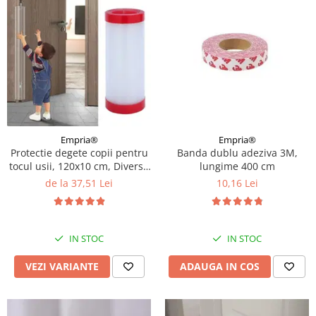
Empria®
Empria®
Protectie degete copii pentru
Banda dublu adeziva 3M,
tocul usii, 120x10 cm, Diverse
lungime 400 cm
dimensiuni
de la 37,51 Lei
10,16 Lei
IN STOC
IN STOC
VEZI VARIANTE
ADAUGA IN COS