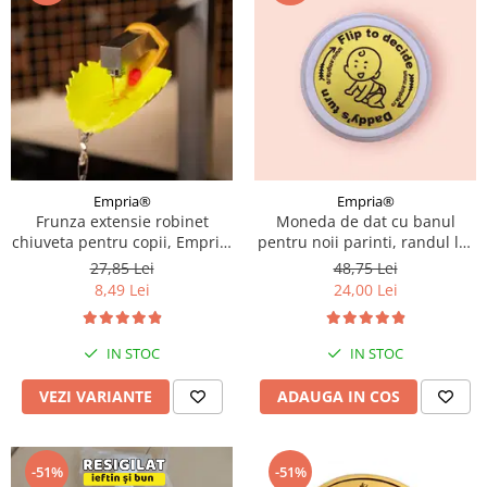
Empria®
Empria®
Frunza extensie robinet
Moneda de dat cu banul
chiuveta pentru copii, Empria,
pentru noii parinti, randul lui
Diverse culori
Mami sau al lui Tati, cadou
27,85 Lei
48,75 Lei
amuzant proaspetii parinti,
8,49 Lei
24,00 Lei
Empria, engleza
IN STOC
IN STOC
VEZI VARIANTE
ADAUGA IN COS
-51%
-51%