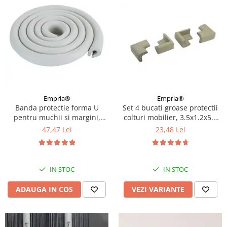
Empria®
Empria®
Set 4 bucati groase protectii
Banda protectie forma U
colturi mobilier, 3.5x1.2x5.5
pentru muchii si margini,
cm, Diverse culori
3.5x0.7x200 cm, Gri
23,48 Lei
47,47 Lei
IN STOC
IN STOC
VEZI VARIANTE
ADAUGA IN COS