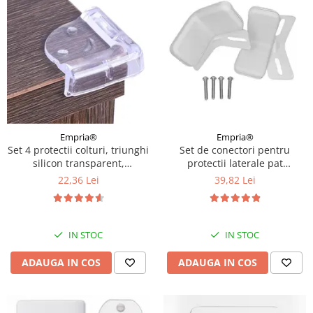
Empria®
Empria®
Set 4 protectii colturi, triunghi
Set de conectori pentru
silicon transparent,
protectii laterale pat
4.2x1.9x0.8 cm
PREMIUM XXL, 81-96 cm
22,36 Lei
39,82 Lei
IN STOC
IN STOC
ADAUGA IN COS
ADAUGA IN COS