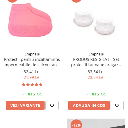
Empria®
Empria®
Protectii pentru incaltaminte,
PRODUS RESIGILAT - Set
impermeabile de silicon, anti-
protectii butoane aragaz -
alunecare, Empria, marime S
plita, Empria, 2 bucati, 7.5x4.6
32,41 Lei
33,54 Lei
30 - 34, Diverse culori
cm, Alb
21,99 Lei
23,54 Lei
IN STOC
IN STOC
VEZI VARIANTE
ADAUGA IN COS
-12%