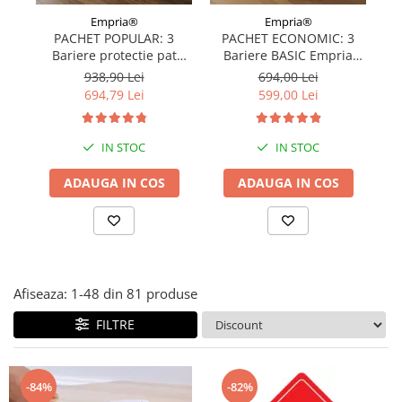
Covorase ortopedice senzoriale
Empria®
Empria®
PACHET POPULAR: 3
PACHET ECONOMIC: 3
Cuburi magnetice JollyHeap®
Bariere protectie pat
Bariere BASIC Empria
Rechizite scolare
copii, SELECT, 160x200
protectie pat 160X200 cm
pr
938,90 Lei
694,00 Lei
LEGO
cm
+ bara stabilizatoare
694,79 Lei
599,00 Lei
Stikere decorative si covoare
IN STOC
IN STOC
Stickere decorative
Covorase de joaca
ADAUGA IN COS
ADAUGA IN COS
Ingrijire adulti
Siguranta animale companie
Carduri Cadou
Afiseaza:
1-
48
din
81
produse
Propuneri Cadou
FILTRE
Produse Sub 50 Lei
-84%
-82%
Resigilate