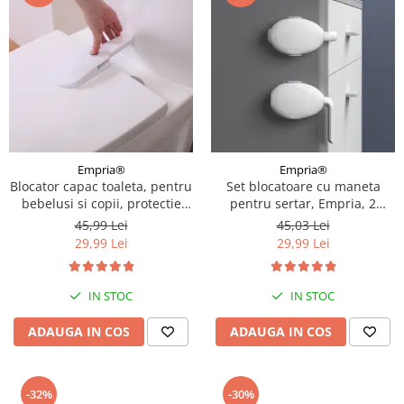
Empria®
Empria®
Blocator capac toaleta, pentru
Set blocatoare cu maneta
bebelusi si copii, protectie
pentru sertar, Empria, 2
was WC, Empria, siguranta
bucati, 7.5x4.5x2, Alb/Gri
45,99 Lei
45,03 Lei
WC, 22.3 x 7.5 x 3 cm, alb
29,99 Lei
29,99 Lei
IN STOC
IN STOC
ADAUGA IN COS
ADAUGA IN COS
-32%
-30%