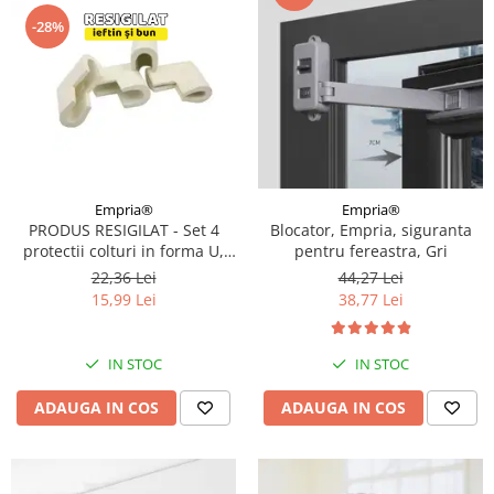
-28%
Empria®
Empria®
PRODUS RESIGILAT - Set 4
Blocator, Empria, siguranta
protectii colturi in forma U,
pentru fereastra, Gri
3.5x0.7x6 cm, Alb Fildes
22,36 Lei
44,27 Lei
15,99 Lei
38,77 Lei
IN STOC
IN STOC
ADAUGA IN COS
ADAUGA IN COS