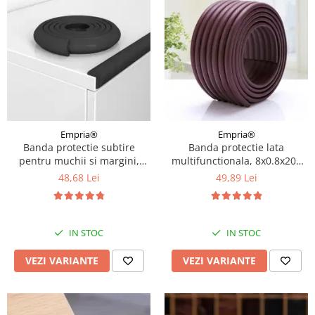
Empria®
Empria®
Banda protectie subtire
Banda protectie lata
pentru muchii si margini,
multifunctionala, 8x0.8x200
2.3x0.9x200 cm, Diverse culori
cm, Diverse culori
48,68 Lei
49,89 Lei
IN STOC
IN STOC
VEZI VARIANTE
VEZI VARIANTE