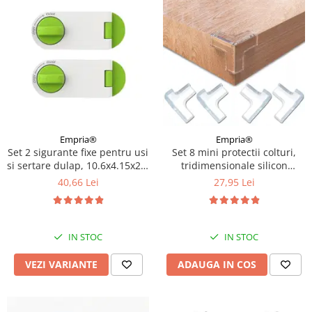
Empria®
Empria®
Set 2 sigurante fixe pentru usi
Set 8 mini protectii colturi,
si sertare dulap, 10.6x4.15x2.2
tridimensionale silicon
cm, Diverse culori
transparent, 2.4x0.8x0.3 cm
40,66 Lei
27,95 Lei
IN STOC
IN STOC
VEZI VARIANTE
ADAUGA IN COS