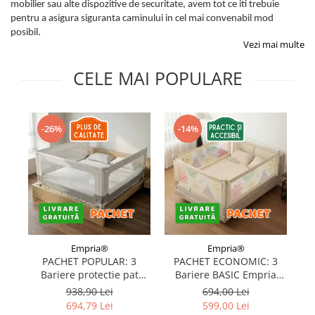
mobilier sau alte dispozitive de securitate, avem tot ce iti trebuie
Protectii utile
pentru a asigura siguranta caminului in cel mai convenabil mod
Poarta siguranta copii
posibil.
Vezi mai multe
Deflectoare pentru aer conditionat
CELE MAI POPULARE
Protectii exterior
Casti antifonice pentru copii si
bebelusi
-26%
-14%
Echipament protectie bicicleta si
ski
Accesorii auto copii
Haine & accesorii plaja
Haine plaja / inot
Ochelari de soare
Empria®
Empria®
Palarii protectie UV
PACHET POPULAR: 3
PACHET ECONOMIC: 3
Bariere protectie pat
Bariere BASIC Empria
Accesorii plaja
copii, SELECT, 160x200
protectie pat 160X200 cm
pr
938,90 Lei
694,00 Lei
cm
+ bara stabilizatoare
694,79 Lei
599,00 Lei
Puericultura mare