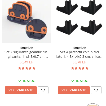
Empria®
Empria®
Set 2 sigurante geamuri/usi
Set 4 protectii colt in trei
glisante, 11x6.5x0.7 cm,
laturi, 4.5x1.4x0.3 cm, silicon,
Diverse culori
Diverse culori
30,49 Lei
35,78 Lei
IN STOC
IN STOC
VEZI VARIANTE
VEZI VARIANTE