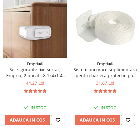
Empria®
Empria®
Set sigurante fixe sertar,
Sistem ancorare suplimentara
Empria, 2 bucati, 8.1x4x1.4,
pentru bariera protectie pat
Alb/Gri
copii
44,27 Lei
31,67 Lei
IN STOC
IN STOC
ADAUGA IN COS
ADAUGA IN COS