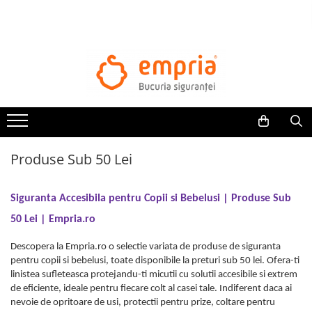
TOATE PRODUSELE
Protectii pat
Oferte Protectii Laterale Pat
Bariere protectie pentru pat
Aparatori laterale patut bebe
Produse Sub 50 Lei
Protectii mobilier
Banda protectie mobila copii
Protectie colturi mobila copii
Siguranta Accesibila pentru Copii si Bebelusi | Produse Sub
Sigurante pentru sertare si usi
50 Lei | Empria.ro
Sigurante geamuri si usi glisante
Descopera la Empria.ro o selectie variata de produse de siguranta
Kituri de siguranta pentru copii si
pentru copii si bebelusi, toate disponibile la preturi sub 50 lei. Ofera-ti
bebelusi
linistea sufleteasca protejandu-ti micutii cu solutii accesibile si extrem
de eficiente, ideale pentru fiecare colt al casei tale. Indiferent daca ai
Protectii casa
nevoie de opritoare de usi, protectii pentru prize, coltare pentru