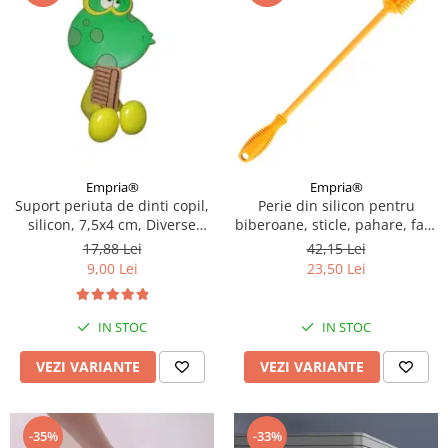
Empria®
Empria®
Suport periuta de dinti copil,
Perie din silicon pentru
silicon, 7,5x4 cm, Diverse
biberoane, sticle, pahare, fara
modele
BPA, sterilizabila, Empria,
17,88 Lei
42,15 Lei
Diverse culori
9,00 Lei
23,50 Lei
IN STOC
IN STOC
VEZI VARIANTE
VEZI VARIANTE
-35%
-33%