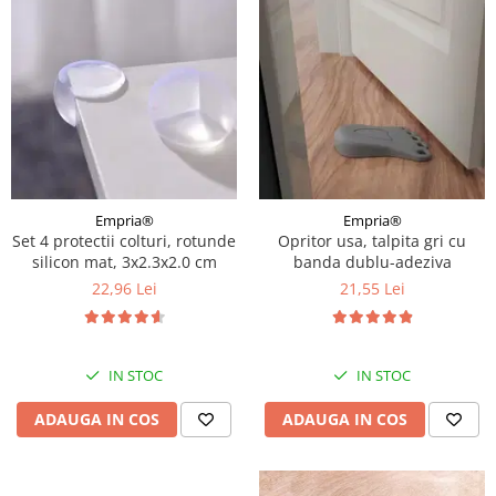
Empria®
Empria®
Set 4 protectii colturi, rotunde
Opritor usa, talpita gri cu
silicon mat, 3x2.3x2.0 cm
banda dublu-adeziva
22,96 Lei
21,55 Lei
IN STOC
IN STOC
ADAUGA IN COS
ADAUGA IN COS