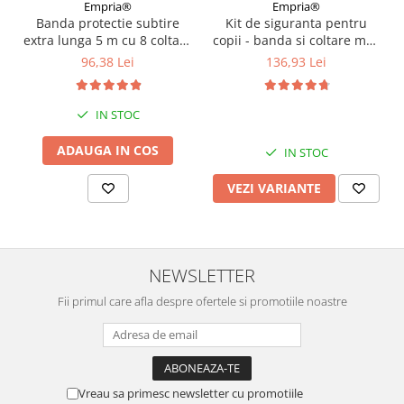
Empria®
Empria®
Banda protectie subtire
Kit de siguranta pentru
extra lunga 5 m cu 8 coltare
copii - banda si coltare moi,
incluse, 2.3x0.9x500 cm,
opritoare usa, sigurante
96,38 Lei
136,93 Lei
Diverse culori
sertar si priza, Diverse
culori
IN STOC
ADAUGA IN COS
IN STOC
VEZI VARIANTE
NEWSLETTER
Fii primul care afla despre ofertele si promotiile noastre
Vreau sa primesc newsletter cu promotiile