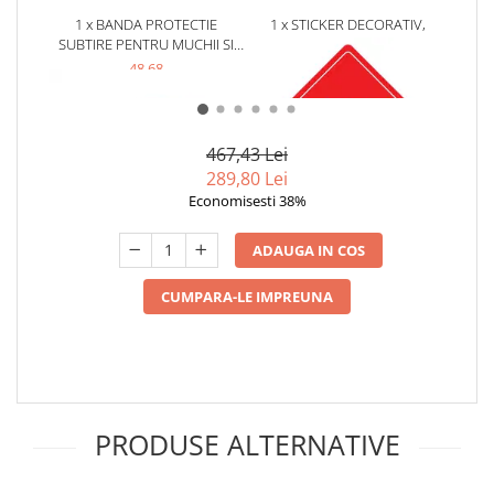
1 x BANDA PROTECTIE
1 x STICKER DECORATIV,
1 x 
SUBTIRE PENTRU MUCHII SI
AUTO, BABY ON BOARD,
MARGINI, 2.3X0.9X200 CM,
EMPRIA, ROSU, 12.5 X 12.5 CM
48,68
13,31 Lei
GRENA
2,40
467,43 Lei
289,80 Lei
Economisesti 38%
ADAUGA IN COS
CUMPARA-LE IMPREUNA
PRODUSE ALTERNATIVE