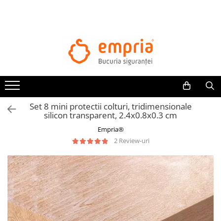
TOATE PRODUSELE
Protectii pat
Oferte Protectii Laterale Pat
Bariere protectie pentru pat
Aparatori laterale patut bebe
Set 8 mini protectii colturi, tridimensionale
Protectii mobilier
silicon transparent, 2.4x0.8x0.3 cm
Banda protectie mobila copii
Empria®
Protectie colturi mobila copii
2 Review-uri
Sigurante pentru sertare si usi
Sigurante geamuri si usi glisante
Kituri de siguranta pentru copii si
bebelusi
Protectii casa