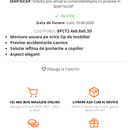
SEAP/SICAP:
Solicita prin email la comenzi@empria.ro postare in
SEAP/SICAP
Somnul bebelusului
Carucioare si scaune auto
IN STOC
Tarcuri copii / bebelusi
Data de livrare:
Luni, 10.08.2026
Scaune masa
Cod Produs:
8PCT2.4x0.8x0.3D
Montare usoara pe orice tip de mobilier
Previne accidentarile casnice
Ingrijire bebe si mama
Solutie ieftina de protectie a copiilor
Igiena si ingrijire bebelusi
Aspect elegant
Accesorii bebelusi / nou-nascuti
Perne si saltele bebelusi
Adauga la Favorite
Diversificare bebelusi
Baia bebelusului
Maternitate
CEL MAI BUN MAGAZIN ONLINE
LIVRARE AȘA CUM AI NEVOIE
Jucarii copii si jocuri educative
Câștigător în anii 2020, 2021, 2022
Rapid, în locker sau acasă, gratuit
și 2023
peste 279 lei*
Jucarii dentitie
Jocuri educative
Jucarii bebelusi