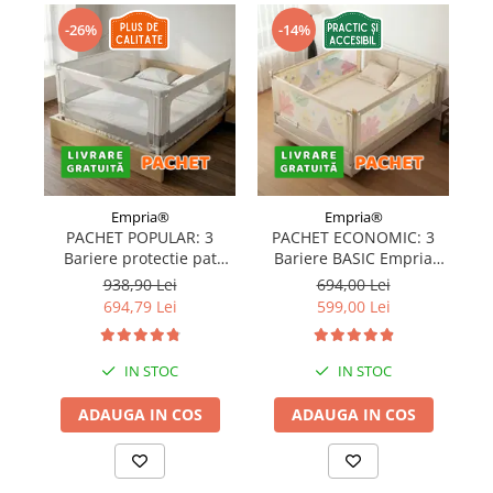
-26%
-14%
Empria®
Empria®
PACHET POPULAR: 3
PACHET ECONOMIC: 3
Bariere protectie pat
Bariere BASIC Empria
copii, SELECT, 160x200
protectie pat 160X200 cm
pr
938,90 Lei
694,00 Lei
cm
+ bara stabilizatoare
694,79 Lei
599,00 Lei
IN STOC
IN STOC
ADAUGA IN COS
ADAUGA IN COS