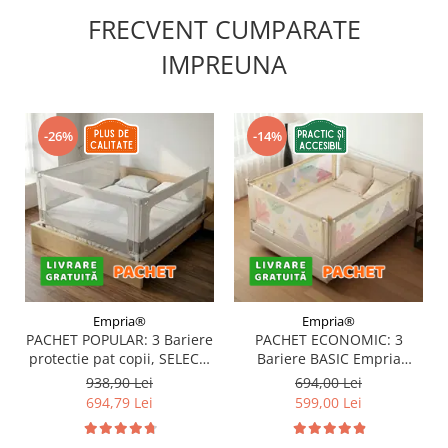
FRECVENT CUMPARATE
IMPREUNA
-26%
-14%
Empria®
Empria®
PACHET POPULAR: 3 Bariere
PACHET ECONOMIC: 3
protectie pat copii, SELECT,
Bariere BASIC Empria
160x200 cm
protectie pat 160X200 cm +
938,90 Lei
694,00 Lei
bara stabilizatoare
694,79 Lei
599,00 Lei