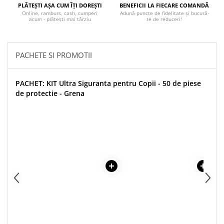
PLĂTEȘTI AȘA CUM ÎȚI DOREȘTI
BENEFICII LA FIECARE COMANDĂ
Covorase ortopedice senzoriale
Online, ramburs, cash, cumperi
Adună puncte de fidelitate și bucură-
acum - plătești mai târziu
te de reduceri!
Cuburi magnetice JollyHeap®
Rechizite scolare
LEGO
PACHETE SI PROMOTII
Stikere decorative si covoare
Stickere decorative
PACHET: KIT Ultra Siguranta pentru Copii - 50 de piese
de protectie - Grena
Covorase de joaca
Ingrijire adulti
Siguranta animale companie
Carduri Cadou
Propuneri Cadou
Produse Sub 50 Lei
Resigilate