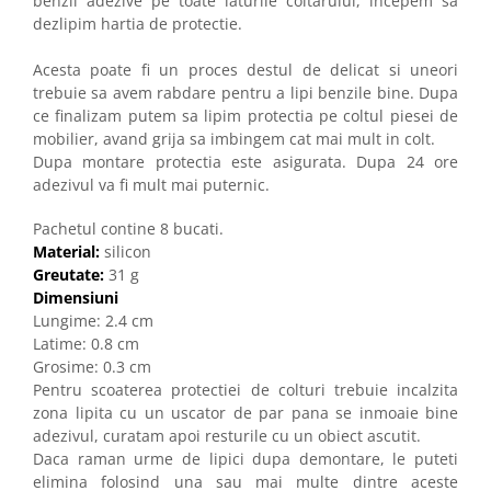
benzii adezive pe toate laturile coltarului, incepem sa
dezlipim hartia de protectie.
Acesta poate fi un proces destul de delicat si uneori
trebuie sa avem rabdare pentru a lipi benzile bine. Dupa
ce finalizam putem sa lipim protectia pe coltul piesei de
mobilier, avand grija sa imbingem cat mai mult in colt.
Dupa montare protectia este asigurata. Dupa 24 ore
adezivul va fi mult mai puternic.
Pachetul contine 8 bucati.
Material:
silicon
Greutate:
31 g
Dimensiuni
Lungime: 2.4 cm
Latime: 0.8 cm
Grosime: 0.3 cm
Pentru scoaterea protectiei de colturi trebuie incalzita
zona lipita cu un uscator de par pana se inmoaie bine
adezivul, curatam apoi resturile cu un obiect ascutit.
Daca raman urme de lipici dupa demontare, le puteti
elimina folosind una sau mai multe dintre aceste