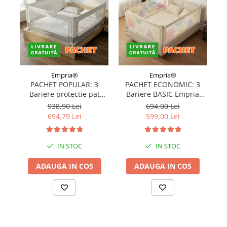
Empria®
Empria®
PACHET POPULAR: 3
PACHET ECONOMIC: 3
Bariere protectie pat
Bariere BASIC Empria
copii, SELECT, 160x200
protectie pat 160X200 cm
pr
938,90 Lei
694,00 Lei
cm
+ bara stabilizatoare
694,79 Lei
599,00 Lei
IN STOC
IN STOC
ADAUGA IN COS
ADAUGA IN COS