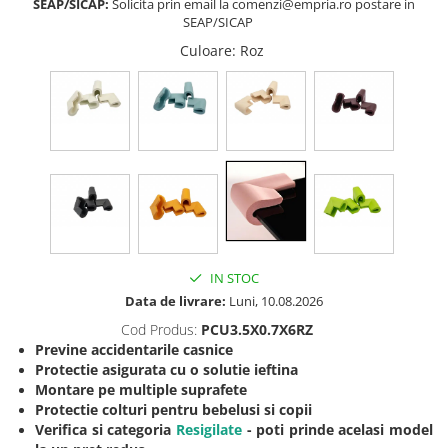
SEAP/SICAP:
Solicita prin email la comenzi@empria.ro postare in
SEAP/SICAP
Somnul bebelusului
Carucioare si scaune auto
Culoare
: Roz
Tarcuri copii / bebelusi
Scaune masa
Ingrijire bebe si mama
Igiena si ingrijire bebelusi
Accesorii bebelusi / nou-nascuti
Perne si saltele bebelusi
Diversificare bebelusi
IN STOC
Baia bebelusului
Data de livrare:
Luni, 10.08.2026
Maternitate
Cod Produs:
PCU3.5X0.7X6RZ
Previne accidentarile casnice
Jucarii copii si jocuri educative
Protectie asigurata cu o solutie ieftina
Montare pe multiple suprafete
Jucarii dentitie
Protectie colturi pentru bebelusi si copii
Jocuri educative
Verifica si categoria
Resigilate
- poti prinde acelasi model
Jucarii bebelusi