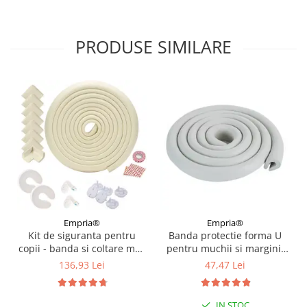
PRODUSE SIMILARE
Empria®
Empria®
Kit de siguranta pentru
Banda protectie forma U
copii - banda si coltare moi,
pentru muchii si margini,
opritoare usa, sigurante
3.5x0.7x200 cm, Gri
136,93 Lei
47,47 Lei
sertar si priza, Diverse
culori
IN STOC