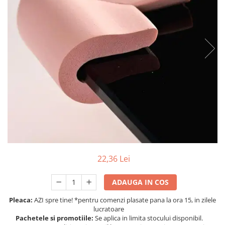
Protectii utile
Poarta siguranta copii
Deflectoare pentru aer conditionat
Protectii exterior
Casti antifonice pentru copii si
bebelusi
Echipament protectie bicicleta si
ski
Accesorii auto copii
Haine & accesorii plaja
22,36 Lei
Haine plaja / inot
Ochelari de soare
ADAUGA IN COS
Palarii protectie UV
Accesorii plaja
Pleaca:
AZI spre tine! *pentru comenzi plasate pana la ora 15, in zilele
lucratoare
Pachetele si promotiile:
Se aplica in limita stocului disponibil.
Puericultura mare