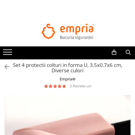
TOATE PRODUSELE
Protectii pat
Oferte Protectii Laterale Pat
Bariere protectie pentru pat
Aparatori laterale patut bebe
Set 4 protectii colturi in forma U, 3.5x0.7x6 cm,
Protectii mobilier
Diverse culori
Banda protectie mobila copii
Empria®
Protectie colturi mobila copii
3 Review-uri
Sigurante pentru sertare si usi
Sigurante geamuri si usi glisante
Kituri de siguranta pentru copii si
bebelusi
Protectii casa