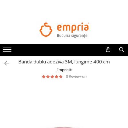
TOATE PRODUSELE
Protectii pat
Oferte Protectii Laterale Pat
Bariere protectie pentru pat
Aparatori laterale patut bebe
Banda dublu adeziva 3M, lungime 400 cm
Protectii mobilier
Empria®
Banda protectie mobila copii
8 Review-uri
Protectie colturi mobila copii
Sigurante pentru sertare si usi
Sigurante geamuri si usi glisante
Kituri de siguranta pentru copii si
bebelusi
Protectii casa