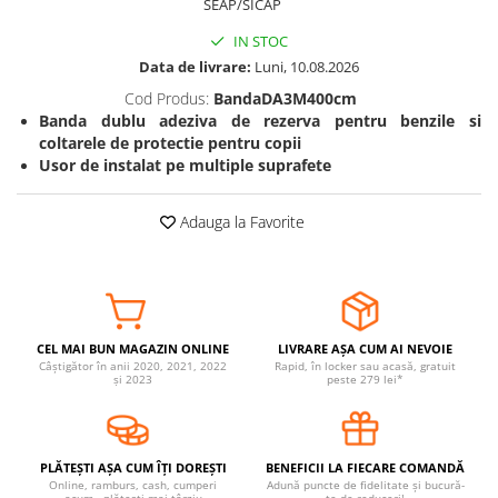
SEAP/SICAP
Somnul bebelusului
IN STOC
Carucioare si scaune auto
Data de livrare:
Luni, 10.08.2026
Tarcuri copii / bebelusi
Cod Produs:
BandaDA3M400cm
Scaune masa
Banda dublu adeziva de rezerva pentru benzile si
coltarele de protectie pentru copii
Usor de instalat pe multiple suprafete
Ingrijire bebe si mama
Igiena si ingrijire bebelusi
Adauga la Favorite
Accesorii bebelusi / nou-nascuti
Perne si saltele bebelusi
Diversificare bebelusi
Baia bebelusului
Maternitate
CEL MAI BUN MAGAZIN ONLINE
LIVRARE AȘA CUM AI NEVOIE
Câștigător în anii 2020, 2021, 2022
Rapid, în locker sau acasă, gratuit
și 2023
peste 279 lei*
Jucarii copii si jocuri educative
Jucarii dentitie
Jocuri educative
PLĂTEȘTI AȘA CUM ÎȚI DOREȘTI
BENEFICII LA FIECARE COMANDĂ
Online, ramburs, cash, cumperi
Adună puncte de fidelitate și bucură-
Jucarii bebelusi