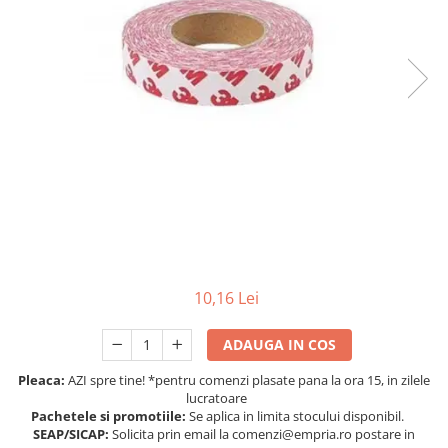
Protectii utile
Poarta siguranta copii
Deflectoare pentru aer conditionat
Protectii exterior
Casti antifonice pentru copii si
bebelusi
Echipament protectie bicicleta si
ski
Accesorii auto copii
Haine & accesorii plaja
10,16 Lei
Haine plaja / inot
Ochelari de soare
ADAUGA IN COS
Palarii protectie UV
Pleaca:
AZI spre tine! *pentru comenzi plasate pana la ora 15, in zilele
Accesorii plaja
lucratoare
Pachetele si promotiile:
Se aplica in limita stocului disponibil.
SEAP/SICAP:
Solicita prin email la comenzi@empria.ro postare in
Puericultura mare