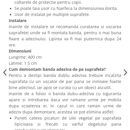
coltarele de protectie pentru copii.
Se poate taia usor cu foarfeca la dimensiunea dorita.
Usor de instalat pe multiple suprafete.
Instalare
Inainte de instalare se recomanda curatarea si uscarea
suprafetei unde va fi montata banda, pentru o mai buna
fixare a adezivului. Lipirea va fi mai puternica dupa 24
ore.
Dimensiuni
Lungime: 400 cm
Latime: 1.5 cm
Cum demontam banda adeziva de pe suprafete?
Pentru a dezlipi banda dublu adeziva trebuie incalzita
suprafata cu un uscator de par pana se inmoaie foarte
bine adezivul, iar apoi se curata cu un obiect ascutit.
Inainte de a folosi o banda dubu-adeziva cu siguranta
apare si intrebarea daca vor ramane urme pe mobila
dupa scoaterea ei. In cazul in care raman urme de
adeziv dupa demontare, acestea se pot elimina astfel:
Puneti cateva picaturi de ulei vegetal pe suprafata
lipicioasa si frecati cu varful degetului pana