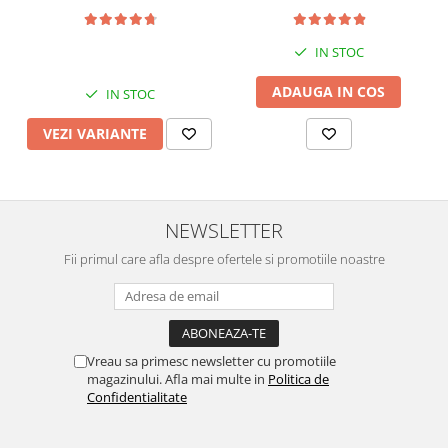
sertar si priza, Diverse
transparent, 1.2x0.5x200
culori
cm
IN STOC
ADAUGA IN COS
IN STOC
VEZI VARIANTE
NEWSLETTER
Fii primul care afla despre ofertele si promotiile noastre
Vreau sa primesc newsletter cu promotiile
magazinului. Afla mai multe in
Politica de
Confidentialitate