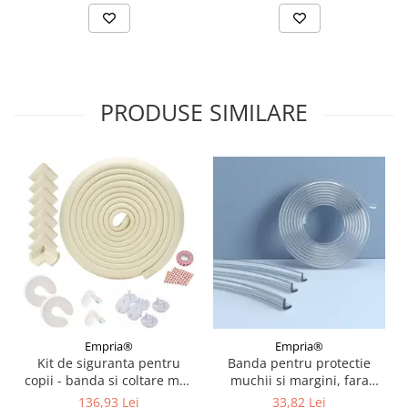
PRODUSE SIMILARE
Empria®
Empria®
Kit de siguranta pentru
Banda pentru protectie
copii - banda si coltare moi,
muchii si margini, fara
opritoare usa, sigurante
adeziv, Empria, din silicon
136,93 Lei
33,82 Lei