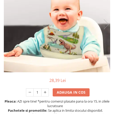
Protectii utile
Poarta siguranta copii
Deflectoare pentru aer conditionat
Protectii exterior
Casti antifonice pentru copii si
bebelusi
Echipament protectie bicicleta si
ski
Accesorii auto copii
Haine & accesorii plaja
28,39 Lei
Haine plaja / inot
Ochelari de soare
ADAUGA IN COS
Palarii protectie UV
Accesorii plaja
Pleaca:
AZI spre tine! *pentru comenzi plasate pana la ora 15, in zilele
lucratoare
Pachetele si promotiile:
Se aplica in limita stocului disponibil.
Puericultura mare