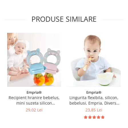
PRODUSE SIMILARE
Empria®
Empria®
Recipient hranire bebelus,
Lingurita flexibila, silicon,
mini suzeta silicon
bebelusi, Empria, Diverse
diversificare alimente, 3 - 6
culori
29,02 Lei
23,85 Lei
luni, Empria, Diverse culori