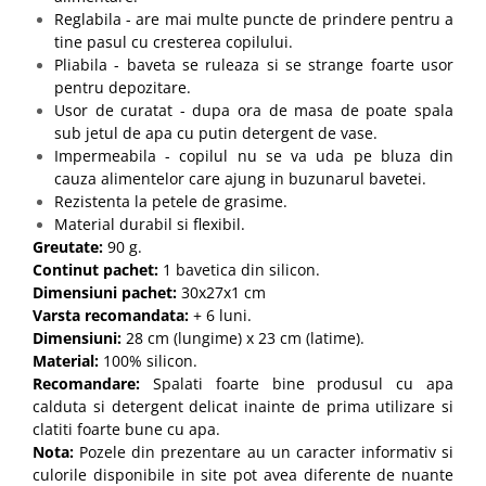
Reglabila - are mai multe puncte de prindere pentru a
tine pasul cu cresterea copilului.
Pliabila - baveta se ruleaza si se strange foarte usor
pentru depozitare.
Usor de curatat - dupa ora de masa de poate spala
sub jetul de apa cu putin detergent de vase.
Impermeabila - copilul nu se va uda pe bluza din
cauza alimentelor care ajung in buzunarul bavetei.
Rezistenta la petele de grasime.
Material durabil si flexibil.
Greutate:
90 g.
Continut pachet:
1 bavetica din silicon.
Dimensiuni pachet:
30x27x1 cm
Varsta recomandata:
+ 6 luni.
Dimensiuni:
28 cm (lungime) x 23 cm (latime).
Material:
100% silicon.
Recomandare:
Spalati foarte bine produsul cu apa
calduta si detergent delicat inainte de prima utilizare si
clatiti foarte bune cu apa.
Nota:
Pozele din prezentare au un caracter informativ si
culorile disponibile in site pot avea diferente de nuante