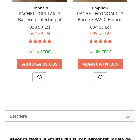
Empria®
Empria®
PACHET POPULAR: 3
PACHET ECONOMIC: 3
Bariere protectie pat
Bariere BASIC Empria
copii, SELECT, 160x200
protectie pat 160X200 cm
pr
938,90 Lei
694,00 Lei
cm
+ bara stabilizatoare
694,79 Lei
599,00 Lei
IN STOC
IN STOC
ADAUGA IN COS
ADAUGA IN COS
Descriere
Bavetica flexibila Empria din silicon alimentar moale de