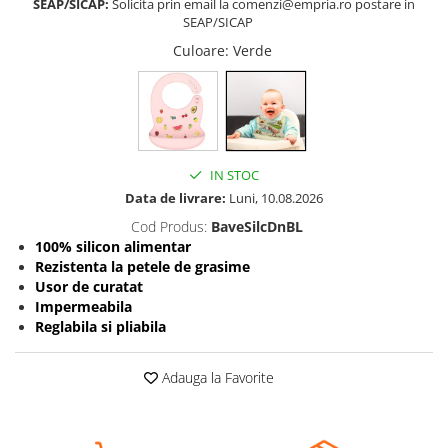
SEAP/SICAP:
Solicita prin email la comenzi@empria.ro postare in
SEAP/SICAP
Somnul bebelusului
Culoare
: Verde
Carucioare si scaune auto
Tarcuri copii / bebelusi
Scaune masa
Ingrijire bebe si mama
IN STOC
Igiena si ingrijire bebelusi
Data de livrare:
Luni, 10.08.2026
Accesorii bebelusi / nou-nascuti
Cod Produs:
BaveSilcDnBL
Perne si saltele bebelusi
100% silicon alimentar
Diversificare bebelusi
Rezistenta la petele de grasime
Baia bebelusului
Usor de curatat
Impermeabila
Maternitate
Reglabila si pliabila
Jucarii copii si jocuri educative
Adauga la Favorite
Jucarii dentitie
Jocuri educative
Jucarii bebelusi