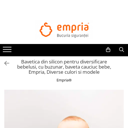
TOATE PRODUSELE
Protectii pat
Oferte Protectii Laterale Pat
Bariere protectie pentru pat
Aparatori laterale patut bebe
Bavetica din silicon pentru diversificare
Protectii mobilier
bebelusi, cu buzunar, baveta cauciuc bebe,
Empria, Diverse culori si modele
Banda protectie mobila copii
Empria®
Protectie colturi mobila copii
Sigurante pentru sertare si usi
Sigurante geamuri si usi glisante
Kituri de siguranta pentru copii si
bebelusi
Protectii casa