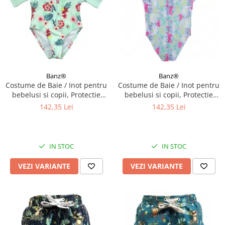
Banz®
Banz®
Costume de Baie / Inot pentru
Costume de Baie / Inot pentru
bebelusi si copii, Protectie
bebelusi si copii, Protectie
Soare UPF50+, Mint Floral,
Soare UPF50+, Sea Horse,
142,35 Lei
142,35 Lei
Diverse marimi
Marimea 6
IN STOC
IN STOC
VEZI VARIANTE
VEZI VARIANTE