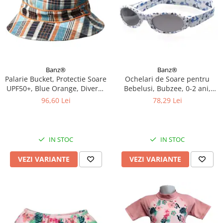
Banz®
Banz®
Palarie Bucket, Protectie Soare
Ochelari de Soare pentru
UPF50+, Blue Orange, Diverse
Bebelusi, Bubzee, 0-2 ani,
marimi
Diverse culori
96,60 Lei
78,29 Lei
IN STOC
IN STOC
VEZI VARIANTE
VEZI VARIANTE