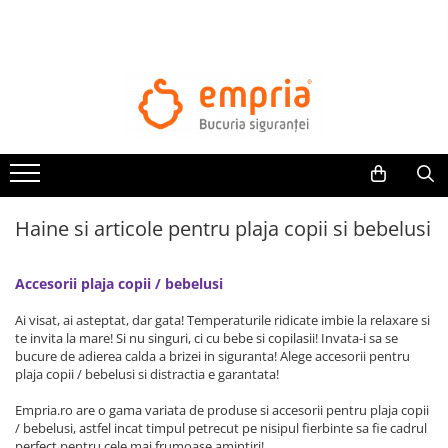
TOATE PRODUSELE
Protectii pat
Oferte Protectii Laterale Pat
Bariere protectie pentru pat
Aparatori laterale patut bebe
Haine si articole pentru plaja copii si bebelusi
Protectii mobilier
Banda protectie mobila copii
Accesorii plaja copii / bebelusi
Protectie colturi mobila copii
Sigurante pentru sertare si usi
Ai visat, ai asteptat, dar gata! Temperaturile ridicate imbie la relaxare si
Sigurante geamuri si usi glisante
te invita la mare! Si nu singuri, ci cu bebe si copilasii! Invata-i sa se
bucure de adierea calda a brizei in siguranta! Alege accesorii pentru
Kituri de siguranta pentru copii si
plaja copii / bebelusi si distractia e garantata!
bebelusi
Empria.ro are o gama variata de produse si accesorii pentru plaja copii
/ bebelusi, astfel incat timpul petrecut pe nisipul fierbinte sa fie cadrul
Protectii casa
perfect pentru cele mai frumoase amintiri!