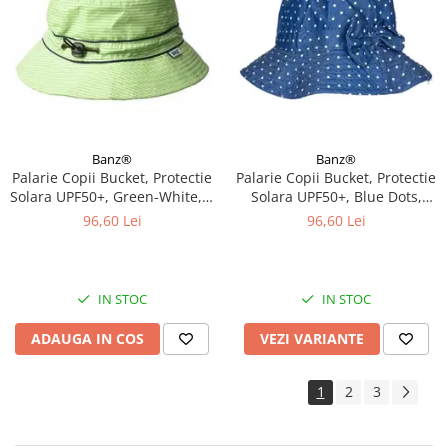
Banz®
Banz®
Palarie Copii Bucket, Protectie
Palarie Copii Bucket, Protectie
Solara UPF50+, Green-White, 2
Solara UPF50+, Blue Dots,
- 4 ani
Diverse marimi
96,60 Lei
96,60 Lei
IN STOC
IN STOC
ADAUGA IN COS
VEZI VARIANTE
1
2
3