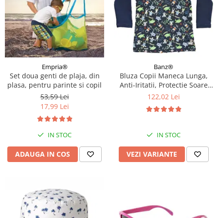
Empria®
Banz®
Set doua genti de plaja, din
Bluza Copii Maneca Lunga,
plasa, pentru parinte si copil
Anti-Iritatii, Protectie Soare
UPF50+, Jungle Mix, Diverse
53,59 Lei
122,02 Lei
marimi
17,99 Lei
IN STOC
IN STOC
ADAUGA IN COS
VEZI VARIANTE