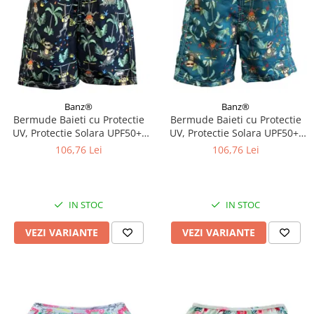
Banz®
Banz®
Bermude Baieti cu Protectie
Bermude Baieti cu Protectie
UV, Protectie Solara UPF50+,
UV, Protectie Solara UPF50+,
Navy Jungle, Diverse marimi
Petrol Jungle, Diverse marimi
106,76 Lei
106,76 Lei
IN STOC
IN STOC
VEZI VARIANTE
VEZI VARIANTE