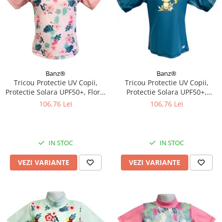
Banz®
Banz®
Tricou Protectie UV Copii,
Tricou Protectie UV Copii,
Protectie Solara UPF50+, Floral
Protectie Solara UPF50+,
Pink, Diverse marimi
Petrol Jungle, Diverse marimi
106,76 Lei
106,76 Lei
IN STOC
IN STOC
VEZI VARIANTE
VEZI VARIANTE