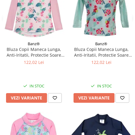
Banz®
Banz®
Bluza Copii Maneca Lunga,
Bluza Copii Maneca Lunga,
Anti-Iritatii, Protectie Soare
Anti-Iritatii, Protectie Soare
UPF50+, Floral Pink, Diverse
UPF50+, Floral Mint, Diverse
122,02 Lei
122,02 Lei
marimi
marimi
IN STOC
IN STOC
VEZI VARIANTE
VEZI VARIANTE