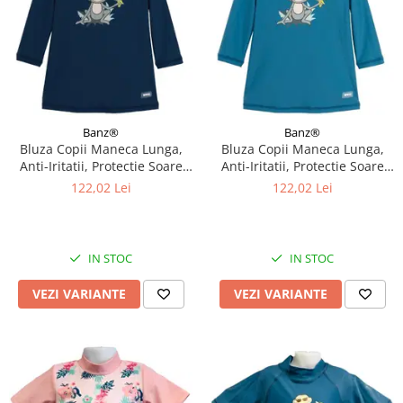
Banz®
Banz®
Bluza Copii Maneca Lunga,
Bluza Copii Maneca Lunga,
Anti-Iritatii, Protectie Soare
Anti-Iritatii, Protectie Soare
UPF50+, Navy Jungle, Diverse
UPF50+, Petrol Jungle, Diverse
122,02 Lei
122,02 Lei
marimi
marimi
IN STOC
IN STOC
VEZI VARIANTE
VEZI VARIANTE