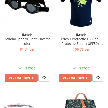
Banz®
Banz®
Ochelari pentru inot, Diverse
Tricou Protectie UV Copii,
culori
Protectie Solara UPF50+,
Turttle, Diverse marimi
81,34 Lei
106,76 Lei
IN STOC
IN STOC
VEZI VARIANTE
VEZI VARIANTE