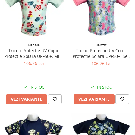
Banz®
Banz®
Tricou Protectie UV Copii,
Tricou Protectie UV Copii,
Protectie Solara UPF50+, Mint
Protectie Solara UPF50+, Sea
Floral, Diverse marimi
Horse, Diverse marimi
106,76 Lei
106,76 Lei
IN STOC
IN STOC
VEZI VARIANTE
VEZI VARIANTE