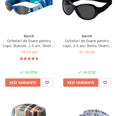
Banz®
Banz®
Ochelari de Soare pentru
Ochelari de Soare pentru
Copii, Bubzee, 2-5 ani, Diverse
copii, 2-5 ani, Retro, Diverse
culori
culori
78,29 Lei
81,34 Lei
IN STOC
IN STOC
VEZI VARIANTE
VEZI VARIANTE