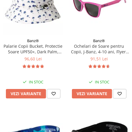
Banz®
Banz®
Palarie Copii Bucket, Protectie
Ochelari de Soare pentru
Soare UPF50+, Dark Palm,
Copii, J-Banz, 4-10 ani, Flyer,
Diverse marimi
Roz
96,60 Lei
91,51 Lei
IN STOC
IN STOC
VEZI VARIANTE
VEZI VARIANTE