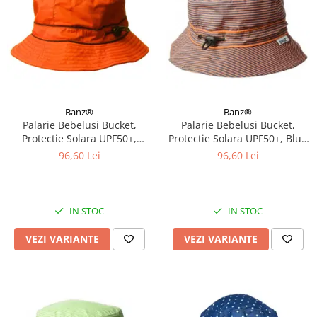
Banz®
Banz®
Palarie Bebelusi Bucket,
Palarie Bebelusi Bucket,
Protectie Solara UPF50+,
Protectie Solara UPF50+, Blue
Orange, Diverse marimi
Orange Stripe, Diverse marimi
96,60 Lei
96,60 Lei
IN STOC
IN STOC
VEZI VARIANTE
VEZI VARIANTE