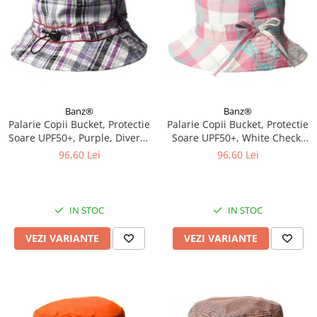
Banz®
Banz®
Palarie Copii Bucket, Protectie
Palarie Copii Bucket, Protectie
Soare UPF50+, Purple, Diverse
Soare UPF50+, White Check,
marimi
Diverse marimi
96,60 Lei
96,60 Lei
IN STOC
IN STOC
VEZI VARIANTE
VEZI VARIANTE