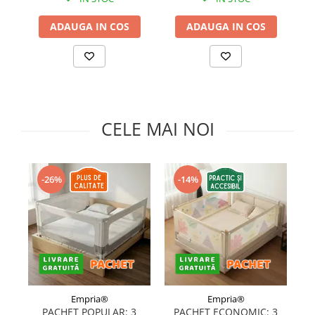
Somnul bebelusului
ADAUGA IN COS
ADAUGA IN COS
Carucioare si scaune auto
Tarcuri copii / bebelusi
Scaune masa
Ingrijire bebe si mama
CELE MAI NOI
Igiena si ingrijire bebelusi
Accesorii bebelusi / nou-nascuti
Perne si saltele bebelusi
-26%
-14%
Diversificare bebelusi
Baia bebelusului
Maternitate
Jucarii copii si jocuri educative
Jucarii dentitie
Jocuri educative
Empria®
Empria®
Jucarii bebelusi
PACHET POPULAR: 3
PACHET ECONOMIC: 3