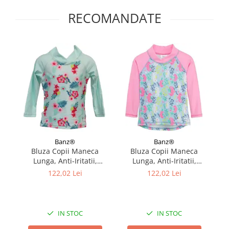
RECOMANDATE
Banz®
Banz®
Bluza Copii Maneca
Bluza Copii Maneca
Lunga, Anti-Iritatii,
Lunga, Anti-Iritatii,
Protectie Soare UPF50+,
Protectie Soare UPF50+,
P
122,02 Lei
122,02 Lei
Floral Mint, Diverse
Sea Horse, Marimea 0
J
marimi
IN STOC
IN STOC