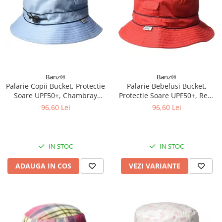
Banz®
Banz®
Palarie Copii Bucket, Protectie
Palarie Bebelusi Bucket,
Soare UPF50+, Chambray
Protectie Soare UPF50+, Red,
Blue, 2 - 4 ani
Diverse marimi
96,60 Lei
96,60 Lei
IN STOC
IN STOC
ADAUGA IN COS
VEZI VARIANTE