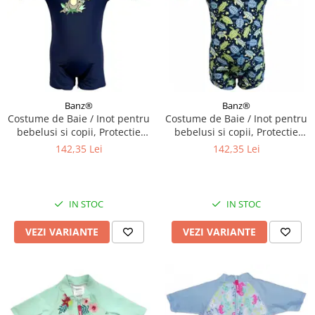
Banz®
Banz®
Costume de Baie / Inot pentru
Costume de Baie / Inot pentru
bebelusi si copii, Protectie
bebelusi si copii, Protectie
Soare UPF50+, Navy Jungle,
Soare UPF50+, Turttle, Diverse
142,35 Lei
142,35 Lei
Marimea 6
marimi
IN STOC
IN STOC
VEZI VARIANTE
VEZI VARIANTE