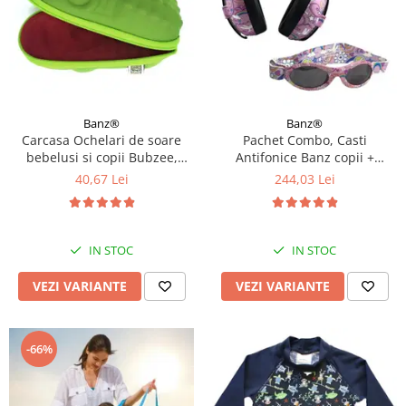
Banz®
Banz®
Carcasa Ochelari de soare
Pachet Combo, Casti
bebelusi si copii Bubzee,
Antifonice Banz copii +
Diverse culori
Ochelari de Soare Protectie
40,67 Lei
244,03 Lei
UV, 3 - 36 luni, Diverse
modele
IN STOC
IN STOC
VEZI VARIANTE
VEZI VARIANTE
-66%