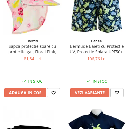
Banz®
Banz®
Sapca protectie soare cu
Bermude Baieti cu Protectie
protectie gat, Floral Pink,
UV, Protectie Solara UPF50+,
Marimea M
Turttle, Diverse marimi
81,34 Lei
106,76 Lei
IN STOC
IN STOC
ADAUGA IN COS
VEZI VARIANTE