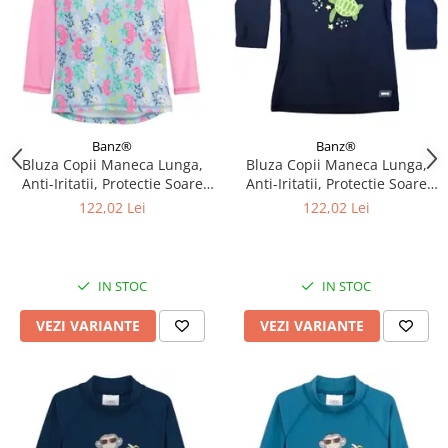
Banz®
Banz®
Bluza Copii Maneca Lunga,
Bluza Copii Maneca Lunga,
Anti-Iritatii, Protectie Soare
Anti-Iritatii, Protectie Soare
UPF50+, Sea Horse, Diverse
UPF50+, Turttle, Diverse
122,02 Lei
122,02 Lei
marimi
marimi
IN STOC
IN STOC
VEZI VARIANTE
VEZI VARIANTE