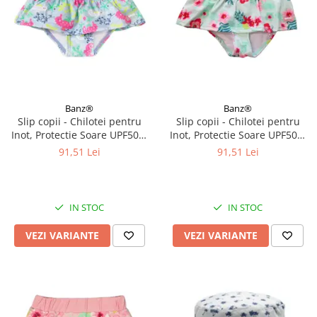
Banz®
Banz®
Slip copii - Chilotei pentru
Slip copii - Chilotei pentru
Inot, Protectie Soare UPF50+,
Inot, Protectie Soare UPF50+,
Sea Horse, Diverse marimi
Floral Mint, Diverse marimi
91,51 Lei
91,51 Lei
IN STOC
IN STOC
VEZI VARIANTE
VEZI VARIANTE