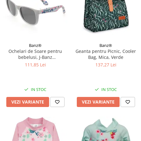
Banz®
Banz®
Ochelari de Soare pentru
Geanta pentru Picnic, Cooler
bebelusi, J-Banz
Bag, Mica, Verde
Beachcomber, 1-2 ani, Diverse
111,85 Lei
137,27 Lei
culori
IN STOC
IN STOC
VEZI VARIANTE
VEZI VARIANTE