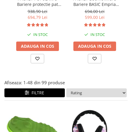
Bariere protectie pat
Bariere BASIC Empria
Covorase ortopedice senzoriale
copii, SELECT, 160x200
protectie pat 160X200 cm
pr
938,90 Lei
694,00 Lei
Cuburi magnetice JollyHeap®
cm
+ bara stabilizatoare
694,79 Lei
599,00 Lei
Rechizite scolare
LEGO
IN STOC
IN STOC
Stikere decorative si covoare
ADAUGA IN COS
ADAUGA IN COS
Stickere decorative
Covorase de joaca
Ingrijire adulti
Siguranta animale companie
Afiseaza:
1-
48
din
99
produse
FILTRE
Carduri Cadou
Propuneri Cadou
Produse Sub 50 Lei
Resigilate