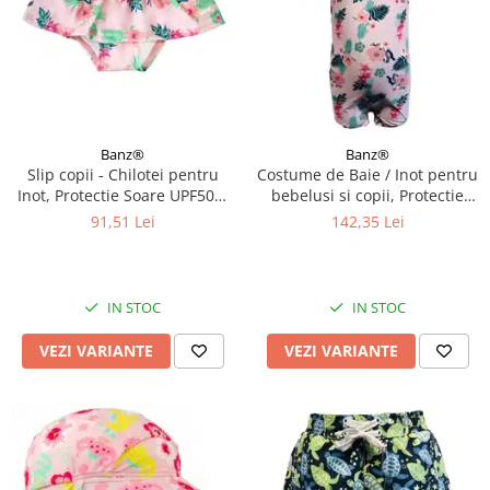
Banz®
Banz®
Slip copii - Chilotei pentru
Costume de Baie / Inot pentru
Inot, Protectie Soare UPF50+,
bebelusi si copii, Protectie
Floral Pink, Diverse marimi
Soare UPF50+, Floral Pink,
91,51 Lei
142,35 Lei
Diverse marimi
IN STOC
IN STOC
VEZI VARIANTE
VEZI VARIANTE