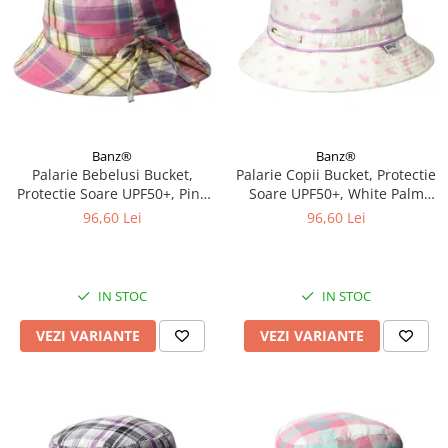
Banz®
Banz®
Palarie Bebelusi Bucket,
Palarie Copii Bucket, Protectie
Protectie Soare UPF50+, Pink
Soare UPF50+, White Palm
Check, Diverse marimi
Tree, Diverse marimi
96,60 Lei
96,60 Lei
IN STOC
IN STOC
VEZI VARIANTE
VEZI VARIANTE