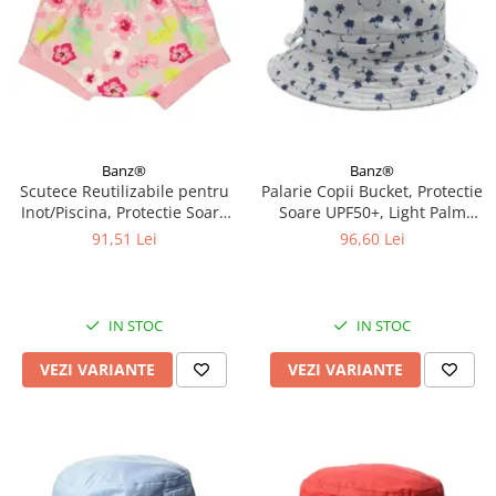
Banz®
Banz®
Scutece Reutilizabile pentru
Palarie Copii Bucket, Protectie
Inot/Piscina, Protectie Soare
Soare UPF50+, Light Palm
UPF50+, Floral Pink, Diverse
Tree, Diverse marimi
91,51 Lei
96,60 Lei
marimi
IN STOC
IN STOC
VEZI VARIANTE
VEZI VARIANTE