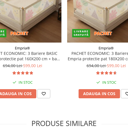
Empria®
Empria®
T ECONOMIC: 3 Bariere BASIC
PACHET ECONOMIC: 3 Bariere
protectie pat 160X200 cm + bara
Empria protectie pat 180X200 
stabilizatoare
stabilizatoare
694,00 Lei
599,00 Lei
694,00 Lei
599,00 Lei
IN STOC
IN STOC
ADAUGA IN COS
ADAUGA IN COS
PRODUSE SIMILARE