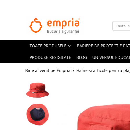
TOATE PRODUSELE
Protectii pat
Oferte Protectii Laterale Pat
TOATE PRODUSELE
BARIERE DE PROTECTIE PA
Bariere protectie pentru pat
Aparatori laterale patut bebe
PRODUSE RESIGILATE
BLOG
UNIVERSUL EDUCAT
Protectii mobilier
Bine ai venit pe Empria! /
Haine si articole pentru pla
Banda protectie mobila copii
Protectie colturi mobila copii
Sigurante pentru sertare si usi
Sigurante geamuri si usi glisante
Kituri de siguranta pentru copii si
bebelusi
Protectii casa