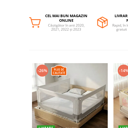
Somnul bebelusului
Carucioare si scaune auto
CEL MAI BUN MAGAZIN
LIVRAR
ONLINE
Tarcuri copii / bebelusi
Câștigător în anii 2020,
Rapid, în 
Scaune masa
2021, 2022 și 2023
gratuit
Ingrijire bebe si mama
Igiena si ingrijire bebelusi
Accesorii bebelusi / nou-nascuti
Perne si saltele bebelusi
-26%
-14
Diversificare bebelusi
Baia bebelusului
Maternitate
Jucarii copii si jocuri educative
Jucarii dentitie
Jocuri educative
Jucarii bebelusi