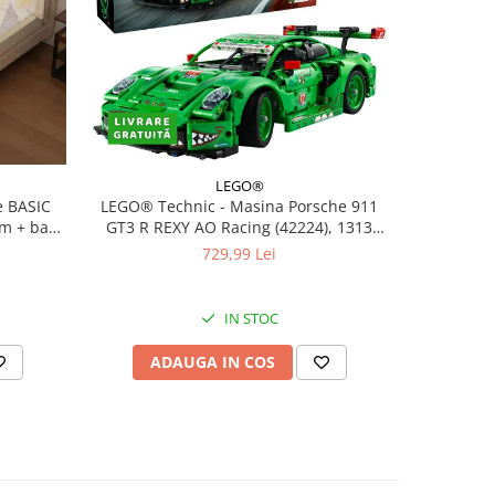
LEGO®
 BASIC
LEGO® Technic - Masina Porsche 911
Autocolan
cm + bara
GT3 R REXY AO Racing (42224), 1313
Deal
piese
729,99 Lei
IN STOC
ADAUGA IN COS
AD