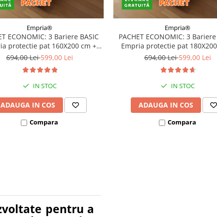
Empria®
Empria®
T ECONOMIC: 3 Bariere BASIC
PACHET ECONOMIC: 3 Bariere
a protectie pat 160X200 cm +
Empria protectie pat 180X20
bara stabilizatoare
bara stabilizatoare
694,00 Lei
599,00 Lei
694,00 Lei
599,00 Lei
IN STOC
IN STOC
ADAUGA IN COS
ADAUGA IN COS
Compara
Compara
zvoltate pentru a