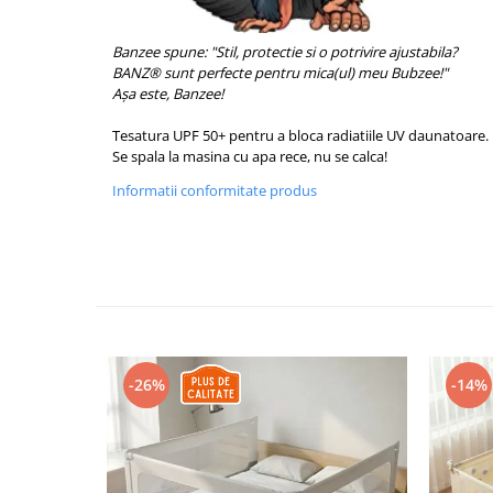
Banzee spune: "Stil, protectie si o potrivire ajustabila?
BANZ® sunt perfecte pentru mica(ul) meu Bubzee!"
Așa este, Banzee!
Tesatura UPF 50+ pentru a bloca radiatiile UV daunatoare.
Se spala la masina cu apa rece, nu se calca!
Informatii conformitate produs
-26%
-14%