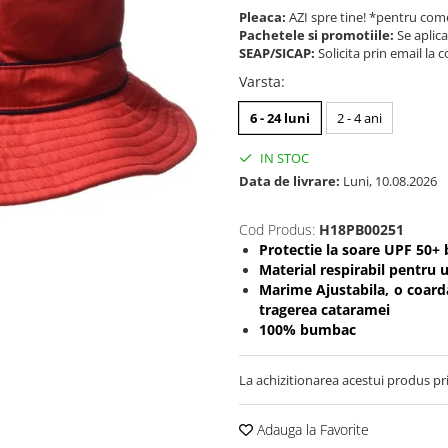
Pleaca:
AZI spre tine! *pentru come
Pachetele si promotiile:
Se aplica
SEAP/SICAP:
Solicita prin email l
Varsta
:
6 - 24 luni
2 - 4 ani
IN STOC
Data de livrare:
Luni, 10.08.2026
Cod Produs:
H18PB00251
Protectie la soare UPF 50+ 
Material respirabil pentru 
Marime Ajustabila, o coarda
tragerea cataramei
100% bumbac
La achizitionarea acestui produs pr
Adauga la Favorite