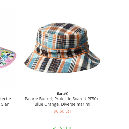
Banz®
tectie
Palarie Bucket, Protectie Soare UPF50+,
Sapca prot
 5 ani
Blue Orange, Diverse marimi
Fl
96,60 Lei
IN STOC