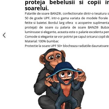
proteja bebelusii si copii i
soarelui.
Palariile de soare BANZ®, confectionate dintr-o tesatura 
50 de grade UPF, intr-o gama variata de modele florale 
fetite si baietei. Bordul larg ofera o acoperire suplimentar
protejați de soare cu palaria de soare BANZ® Bubz
luminoase si elegante, aceasta este o palarie excelenta pent
Comode si elegante se vor potrivi pe capul oricarui copil di
Material: 100% bumbac
Protectie la soare UPF 50+ blocheaza radiatiile daunatoare 