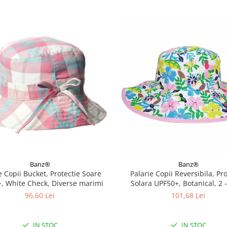
Banz®
Banz®
e Copii Bucket, Protectie Soare
Palarie Copii Reversibila, Pro
, White Check, Diverse marimi
Solara UPF50+, Botanical, 2 -
96,60 Lei
101,68 Lei
IN STOC
IN STOC