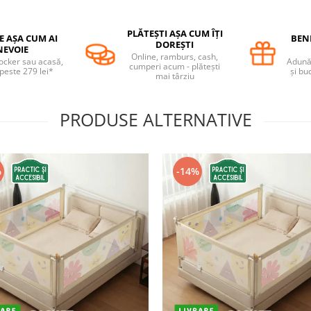
PLĂTEȘTI AȘA CUM ÎȚI
E AȘA CUM AI
BENE
DOREȘTI
NEVOIE
Online, ramburs, cash,
locker sau acasă,
Adună 
cumperi acum - plătești
 peste 279 lei*
și bu
mai târziu
PRODUSE ALTERNATIVE
%
-14%