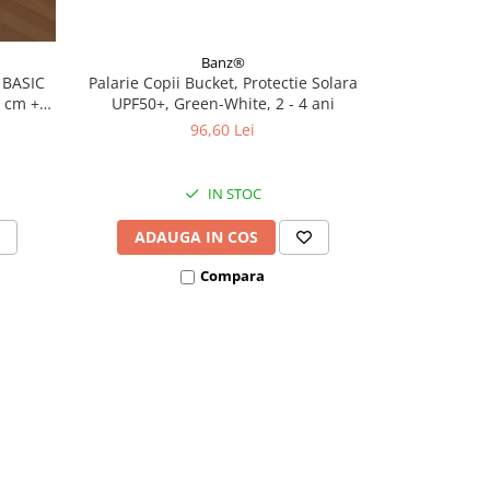
Banz®
 BASIC
Palarie Copii Bucket, Protectie Solara
Palarie Copi
0 cm +
UPF50+, Green-White, 2 - 4 ani
UPF50+, Wh
96,60 Lei
IN STOC
ADAUGA IN COS
VEZI
Compara