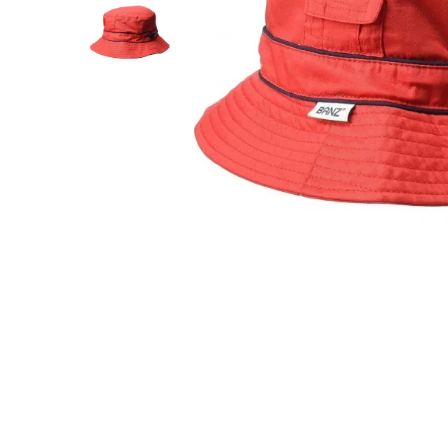
Protectii utile
Poarta siguranta copii
Deflectoare pentru aer conditionat
Protectii exterior
Casti antifonice pentru copii si
bebelusi
Echipament protectie bicicleta si
ski
Accesorii auto copii
Haine & accesorii plaja
Haine plaja / inot
Ochelari de soare
Palarii protectie UV
Accesorii plaja
Puericultura mare