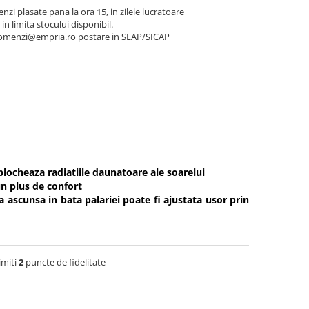
nzi plasate pana la ora 15, in zilele lucratoare
 in limita stocului disponibil.
a comenzi@empria.ro postare in SEAP/SICAP
blocheaza radiatiile daunatoare ale soarelui
un plus de confort
 ascunsa in bata palariei poate fi ajustata usor prin
imiti
2
puncte de fidelitate