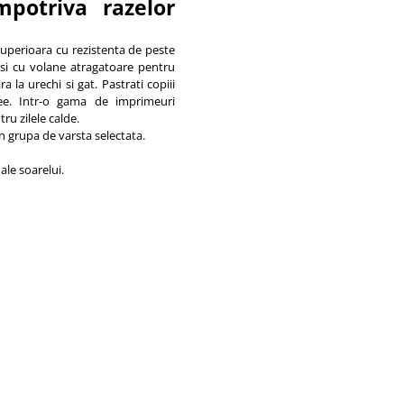
mpotriva razelor
superioara cu rezistenta de peste
si cu volane atragatoare pentru
a la urechi si gat. Pastrati copiii
ee. Intr-o gama de imprimeuri
ru zilele calde.
n grupa de varsta selectata.
ale soarelui.