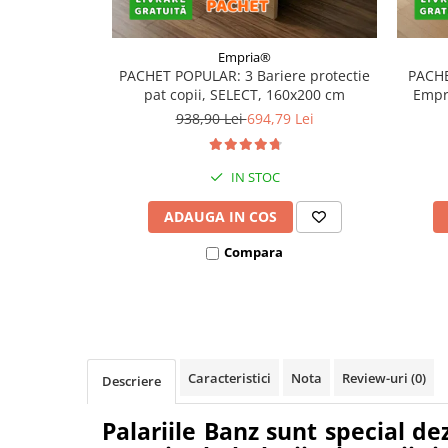
Covorase ortopedice senzoriale
Cuburi magnetice JollyHeap®
Empria®
Rechizite scolare
PACHET POPULAR: 3 Bariere protectie
PACHE
pat copii, SELECT, 160x200 cm
Empri
LEGO
938,90 Lei
694,79 Lei
Stikere decorative si covoare
Stickere decorative
IN STOC
Covorase de joaca
ADAUGA IN COS
Ingrijire adulti
Compara
Siguranta animale companie
Carduri Cadou
Propuneri Cadou
Caracteristici
Nota
Review-uri
(0)
Descriere
Produse Sub 50 Lei
Palariile Banz sunt special de
Resigilate