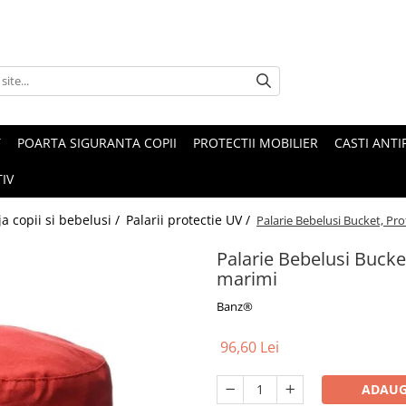
T
POARTA SIGURANTA COPII
PROTECTII MOBILIER
CASTI ANTI
IV
ja copii si bebelusi /
Palarii protectie UV /
Palarie Bebelusi Bucket, Pr
Palarie Bebelusi Bucke
marimi
Banz®
96,60 Lei
ADAUG