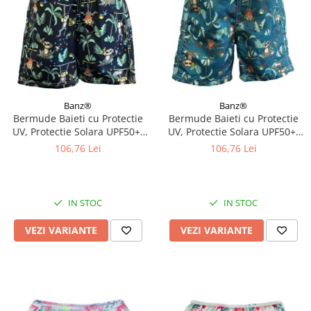
Banz®
Banz®
Bermude Baieti cu Protectie
Bermude Baieti cu Protectie
UV, Protectie Solara UPF50+,
UV, Protectie Solara UPF50+,
Navy Jungle, Diverse marimi
Petrol Jungle, Diverse marimi
106,76 Lei
106,76 Lei
IN STOC
IN STOC
VEZI VARIANTE
VEZI VARIANTE