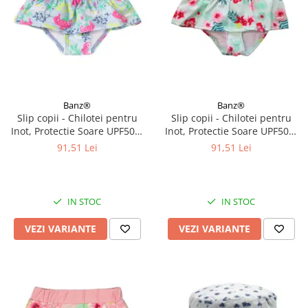
Banz®
Banz®
Slip copii - Chilotei pentru
Slip copii - Chilotei pentru
Inot, Protectie Soare UPF50+,
Inot, Protectie Soare UPF50+,
Sea Horse, Diverse marimi
Floral Mint, Diverse marimi
91,51 Lei
91,51 Lei
IN STOC
IN STOC
VEZI VARIANTE
VEZI VARIANTE