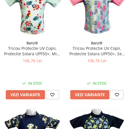
Banz®
Banz®
Tricou Protectie UV Copii,
Tricou Protectie UV Copii,
Protectie Solara UPF50+, Mint
Protectie Solara UPF50+, Sea
Floral, Diverse marimi
Horse, Diverse marimi
106,76 Lei
106,76 Lei
IN STOC
IN STOC
VEZI VARIANTE
VEZI VARIANTE