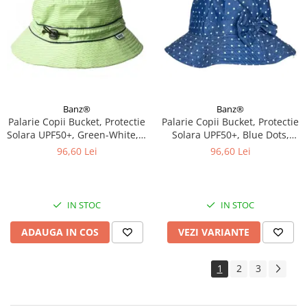
Banz®
Banz®
Palarie Copii Bucket, Protectie
Palarie Copii Bucket, Protectie
Solara UPF50+, Green-White, 2
Solara UPF50+, Blue Dots,
- 4 ani
Diverse marimi
96,60 Lei
96,60 Lei
IN STOC
IN STOC
ADAUGA IN COS
VEZI VARIANTE
1
2
3