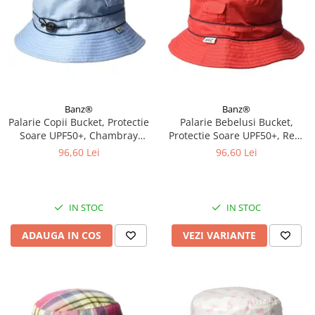
Banz®
Banz®
Palarie Copii Bucket, Protectie
Palarie Bebelusi Bucket,
Soare UPF50+, Chambray
Protectie Soare UPF50+, Red,
Blue, 2 - 4 ani
Diverse marimi
96,60 Lei
96,60 Lei
IN STOC
IN STOC
ADAUGA IN COS
VEZI VARIANTE