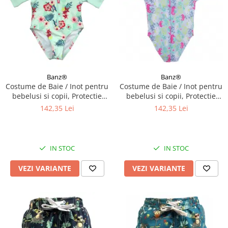
Banz®
Banz®
Costume de Baie / Inot pentru
Costume de Baie / Inot pentru
bebelusi si copii, Protectie
bebelusi si copii, Protectie
Soare UPF50+, Mint Floral,
Soare UPF50+, Sea Horse,
142,35 Lei
142,35 Lei
Diverse marimi
Marimea 6
IN STOC
IN STOC
VEZI VARIANTE
VEZI VARIANTE