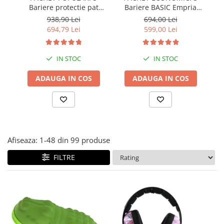
Bariere protectie pat
Bariere BASIC Empria
Covorase ortopedice senzoriale
copii, SELECT, 160x200
protectie pat 160X200 cm
pr
938,90 Lei
694,00 Lei
Cuburi magnetice JollyHeap®
cm
+ bara stabilizatoare
694,79 Lei
599,00 Lei
Rechizite scolare
LEGO
IN STOC
IN STOC
Stikere decorative si covoare
ADAUGA IN COS
ADAUGA IN COS
Stickere decorative
Covorase de joaca
Ingrijire adulti
Siguranta animale companie
Afiseaza:
1-
48
din
99
produse
FILTRE
Carduri Cadou
Propuneri Cadou
Produse Sub 50 Lei
Resigilate