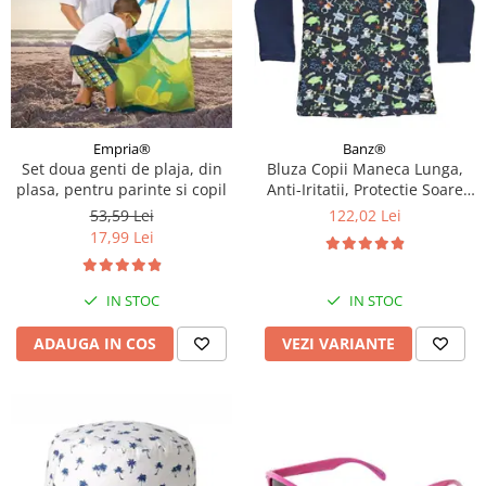
Empria®
Banz®
Set doua genti de plaja, din
Bluza Copii Maneca Lunga,
plasa, pentru parinte si copil
Anti-Iritatii, Protectie Soare
UPF50+, Jungle Mix, Diverse
53,59 Lei
122,02 Lei
marimi
17,99 Lei
IN STOC
IN STOC
ADAUGA IN COS
VEZI VARIANTE