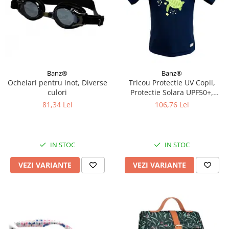
Banz®
Banz®
Ochelari pentru inot, Diverse
Tricou Protectie UV Copii,
culori
Protectie Solara UPF50+,
Turttle, Diverse marimi
81,34 Lei
106,76 Lei
IN STOC
IN STOC
VEZI VARIANTE
VEZI VARIANTE