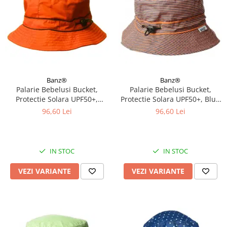
Banz®
Banz®
Palarie Bebelusi Bucket,
Palarie Bebelusi Bucket,
Protectie Solara UPF50+,
Protectie Solara UPF50+, Blue
Orange, Diverse marimi
Orange Stripe, Diverse marimi
96,60 Lei
96,60 Lei
IN STOC
IN STOC
VEZI VARIANTE
VEZI VARIANTE