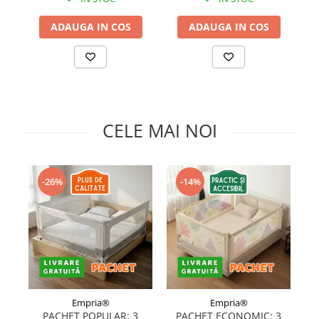
Somnul bebelusului
ADAUGA IN COS
ADAUGA IN COS
Carucioare si scaune auto
Tarcuri copii / bebelusi
Scaune masa
Ingrijire bebe si mama
CELE MAI NOI
Igiena si ingrijire bebelusi
Accesorii bebelusi / nou-nascuti
Perne si saltele bebelusi
-26%
-14%
Diversificare bebelusi
Baia bebelusului
Maternitate
Jucarii copii si jocuri educative
Jucarii dentitie
Jocuri educative
Empria®
Empria®
Jucarii bebelusi
PACHET POPULAR: 3
PACHET ECONOMIC: 3