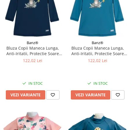
Banz®
Banz®
Bluza Copii Maneca Lunga,
Bluza Copii Maneca Lunga,
Anti-Iritatii, Protectie Soare
Anti-Iritatii, Protectie Soare
UPF50+, Navy Jungle, Diverse
UPF50+, Petrol Jungle, Diverse
122,02 Lei
122,02 Lei
marimi
marimi
IN STOC
IN STOC
VEZI VARIANTE
VEZI VARIANTE