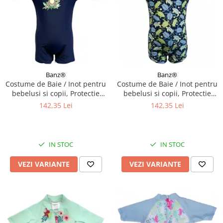
Banz®
Banz®
Costume de Baie / Inot pentru
Costume de Baie / Inot pentru
bebelusi si copii, Protectie
bebelusi si copii, Protectie
Soare UPF50+, Navy Jungle,
Soare UPF50+, Turttle, Diverse
142,35 Lei
142,35 Lei
Marimea 6
marimi
IN STOC
IN STOC
VEZI VARIANTE
VEZI VARIANTE