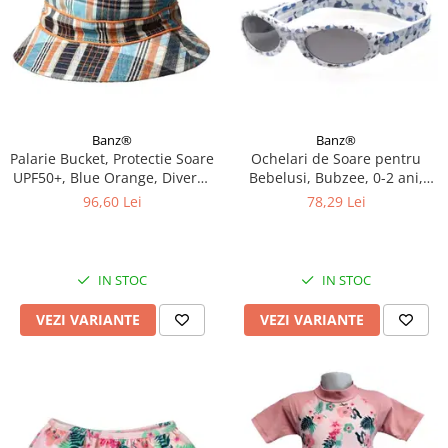
Banz®
Banz®
Palarie Bucket, Protectie Soare
Ochelari de Soare pentru
UPF50+, Blue Orange, Diverse
Bebelusi, Bubzee, 0-2 ani,
marimi
Diverse culori
96,60 Lei
78,29 Lei
IN STOC
IN STOC
VEZI VARIANTE
VEZI VARIANTE