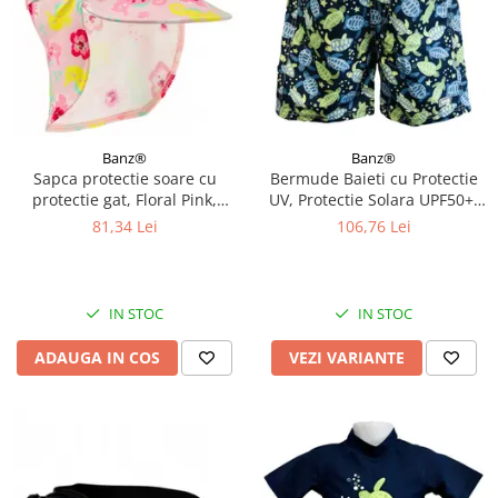
Banz®
Banz®
Sapca protectie soare cu
Bermude Baieti cu Protectie
protectie gat, Floral Pink,
UV, Protectie Solara UPF50+,
Marimea M
Turttle, Diverse marimi
81,34 Lei
106,76 Lei
IN STOC
IN STOC
ADAUGA IN COS
VEZI VARIANTE