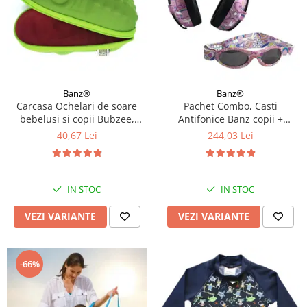
Banz®
Banz®
Carcasa Ochelari de soare
Pachet Combo, Casti
bebelusi si copii Bubzee,
Antifonice Banz copii +
Diverse culori
Ochelari de Soare Protectie
40,67 Lei
244,03 Lei
UV, 3 - 36 luni, Diverse
modele
IN STOC
IN STOC
VEZI VARIANTE
VEZI VARIANTE
-66%