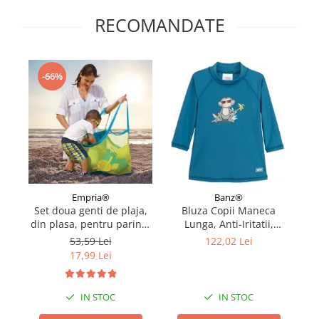
RECOMANDATE
-66%
Empria®
Banz®
Set doua genti de plaja,
Bluza Copii Maneca
C
din plasa, pentru parinte
Lunga, Anti-Iritatii,
b
si copil
Protectie Soare UPF50+,
Bu
53,59 Lei
122,02 Lei
Petrol Jungle, Marimea 0
17,99 Lei
IN STOC
IN STOC