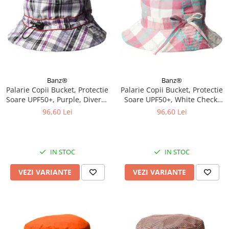
Banz®
Banz®
Palarie Copii Bucket, Protectie
Palarie Copii Bucket, Protectie
Soare UPF50+, Purple, Diverse
Soare UPF50+, White Check,
marimi
Diverse marimi
96,60 Lei
96,60 Lei
IN STOC
IN STOC
VEZI VARIANTE
VEZI VARIANTE