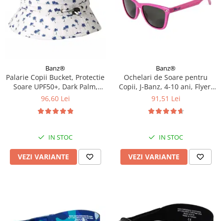
Banz®
Banz®
Palarie Copii Bucket, Protectie
Ochelari de Soare pentru
Soare UPF50+, Dark Palm,
Copii, J-Banz, 4-10 ani, Flyer,
Diverse marimi
Roz
96,60 Lei
91,51 Lei
IN STOC
IN STOC
VEZI VARIANTE
VEZI VARIANTE