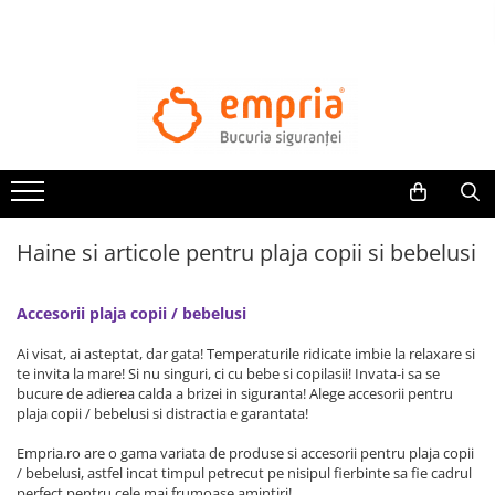
TOATE PRODUSELE
Protectii pat
Oferte Protectii Laterale Pat
Bariere protectie pentru pat
Aparatori laterale patut bebe
Haine si articole pentru plaja copii si bebelusi
Protectii mobilier
Banda protectie mobila copii
Accesorii plaja copii / bebelusi
Protectie colturi mobila copii
Sigurante pentru sertare si usi
Ai visat, ai asteptat, dar gata! Temperaturile ridicate imbie la relaxare si
Sigurante geamuri si usi glisante
te invita la mare! Si nu singuri, ci cu bebe si copilasii! Invata-i sa se
bucure de adierea calda a brizei in siguranta! Alege accesorii pentru
Kituri de siguranta pentru copii si
plaja copii / bebelusi si distractia e garantata!
bebelusi
Empria.ro are o gama variata de produse si accesorii pentru plaja copii
/ bebelusi, astfel incat timpul petrecut pe nisipul fierbinte sa fie cadrul
Protectii casa
perfect pentru cele mai frumoase amintiri!