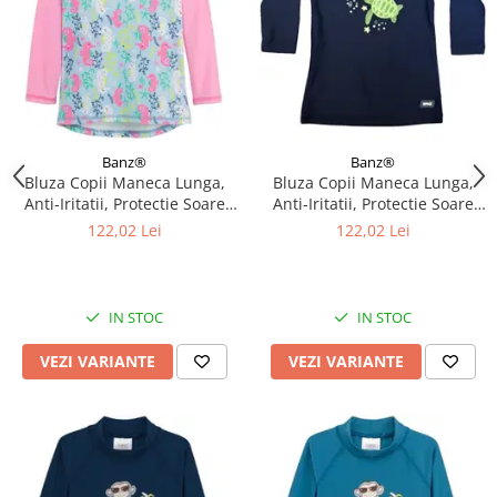
Banz®
Banz®
Bluza Copii Maneca Lunga,
Bluza Copii Maneca Lunga,
Anti-Iritatii, Protectie Soare
Anti-Iritatii, Protectie Soare
UPF50+, Sea Horse, Diverse
UPF50+, Turttle, Diverse
122,02 Lei
122,02 Lei
marimi
marimi
IN STOC
IN STOC
VEZI VARIANTE
VEZI VARIANTE