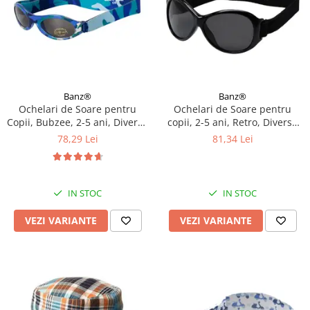
Banz®
Banz®
Ochelari de Soare pentru
Ochelari de Soare pentru
Copii, Bubzee, 2-5 ani, Diverse
copii, 2-5 ani, Retro, Diverse
culori
culori
78,29 Lei
81,34 Lei
IN STOC
IN STOC
VEZI VARIANTE
VEZI VARIANTE