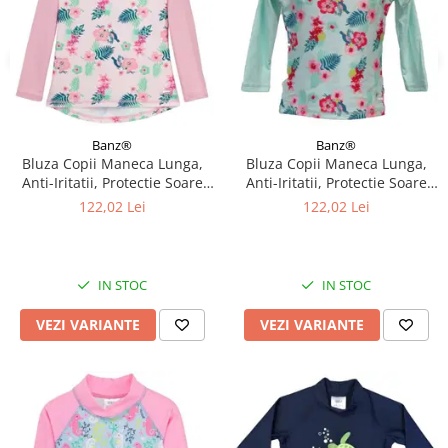
Banz®
Banz®
Bluza Copii Maneca Lunga,
Bluza Copii Maneca Lunga,
Anti-Iritatii, Protectie Soare
Anti-Iritatii, Protectie Soare
UPF50+, Floral Pink, Diverse
UPF50+, Floral Mint, Diverse
122,02 Lei
122,02 Lei
marimi
marimi
IN STOC
IN STOC
VEZI VARIANTE
VEZI VARIANTE