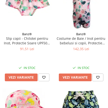
Banz®
Banz®
Slip copii - Chilotei pentru
Costume de Baie / Inot pentru
Inot, Protectie Soare UPF50+,
bebelusi si copii, Protectie
Floral Pink, Diverse marimi
Soare UPF50+, Floral Pink,
91,51 Lei
142,35 Lei
Diverse marimi
IN STOC
IN STOC
VEZI VARIANTE
VEZI VARIANTE