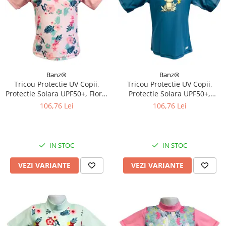
Banz®
Banz®
Tricou Protectie UV Copii,
Tricou Protectie UV Copii,
Protectie Solara UPF50+, Floral
Protectie Solara UPF50+,
Pink, Diverse marimi
Petrol Jungle, Diverse marimi
106,76 Lei
106,76 Lei
IN STOC
IN STOC
VEZI VARIANTE
VEZI VARIANTE