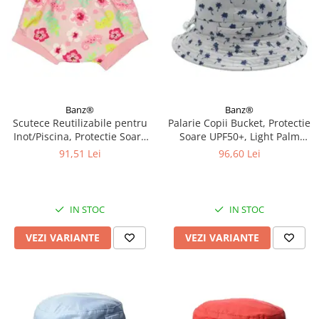
Banz®
Banz®
Scutece Reutilizabile pentru
Palarie Copii Bucket, Protectie
Inot/Piscina, Protectie Soare
Soare UPF50+, Light Palm
UPF50+, Floral Pink, Diverse
Tree, Diverse marimi
91,51 Lei
96,60 Lei
marimi
IN STOC
IN STOC
VEZI VARIANTE
VEZI VARIANTE