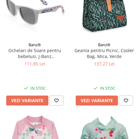
Banz®
Banz®
Ochelari de Soare pentru
Geanta pentru Picnic, Cooler
bebelusi, J-Banz
Bag, Mica, Verde
Beachcomber, 1-2 ani, Diverse
111,85 Lei
137,27 Lei
culori
IN STOC
IN STOC
VEZI VARIANTE
VEZI VARIANTE