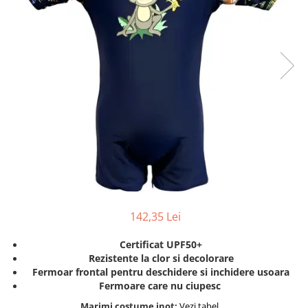
Protectii utile
Poarta siguranta copii
Deflectoare pentru aer conditionat
Protectii exterior
Casti antifonice pentru copii si
bebelusi
Echipament protectie bicicleta si
ski
Accesorii auto copii
Haine & accesorii plaja
142,35 Lei
Haine plaja / inot
Ochelari de soare
Certificat UPF50+
Palarii protectie UV
Rezistente la clor si decolorare
Accesorii plaja
Fermoar frontal pentru deschidere si inchidere usoara
Fermoare care nu ciupesc
Puericultura mare
Marimi costume inot:
Vezi tabel