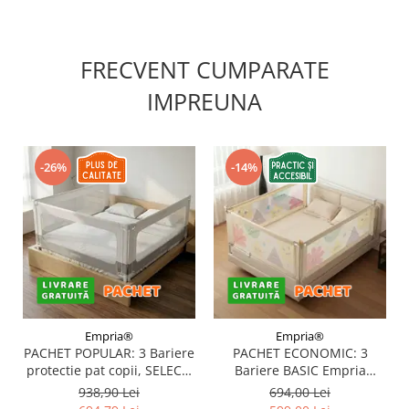
FRECVENT CUMPARATE
IMPREUNA
-26%
-14%
Empria®
Empria®
PACHET POPULAR: 3 Bariere
PACHET ECONOMIC: 3
protectie pat copii, SELECT,
Bariere BASIC Empria
160x200 cm
protectie pat 160X200 cm +
938,90 Lei
694,00 Lei
bara stabilizatoare