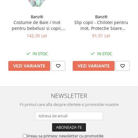
Banz®
Banz®
Costume de Baie / Inot
Slip copii - Chilotei pentru
pentru bebelusi si copii,
Inot, Protectie Soare
Protectie Soare UPF50+,
UPF50+, Floral Pink, Diverse
142,35 Lei
91,51 Lei
Mint Floral, Diverse marimi
marimi
IN STOC
IN STOC
VEZI VARIANTE
VEZI VARIANTE
NEWSLETTER
Fii primul care afla despre ofertele si promotiile noastre
Vreau sa primesc newsletter cu promotiile