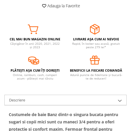
Adauga la Favorite
Covorase ortopedice senzoriale
Cuburi magnetice JollyHeap®
Rechizite scolare
LEGO
Stikere decorative si covoare
CEL MAI BUN MAGAZIN ONLINE
LIVRARE AȘA CUM AI NEVOIE
Câștigător în anii 2020, 2021, 2022
Rapid, în locker sau acasă, gratuit
și 2023
peste 279 lei*
Stickere decorative
Covorase de joaca
Ingrijire adulti
PLĂTEȘTI AȘA CUM ÎȚI DOREȘTI
BENEFICII LA FIECARE COMANDĂ
Online, ramburs, cash, cumperi
Adună puncte de fidelitate și bucură-
acum - plătești mai târziu
te de reduceri!
Siguranta animale companie
Carduri Cadou
Descriere
Propuneri Cadou
Costumele de baie Banz dintr-o singura bucata pentru
Produse Sub 50 Lei
sugari si copii mici sunt cu maneci 3/4 pentru a oferi
Resigilate
protectie si confort maxim. Fermoar frontal pentru