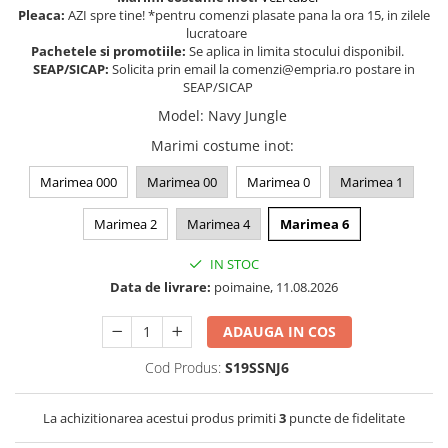
Pleaca:
AZI spre tine! *pentru comenzi plasate pana la ora 15, in zilele
Somnul bebelusului
lucratoare
Carucioare si scaune auto
Pachetele si promotiile:
Se aplica in limita stocului disponibil.
SEAP/SICAP:
Solicita prin email la comenzi@empria.ro postare in
Tarcuri copii / bebelusi
SEAP/SICAP
Scaune masa
Model
:
Navy Jungle
Marimi costume inot
:
Ingrijire bebe si mama
Igiena si ingrijire bebelusi
Marimea 000
Marimea 00
Marimea 0
Marimea 1
Accesorii bebelusi / nou-nascuti
Marimea 2
Marimea 4
Marimea 6
Perne si saltele bebelusi
Diversificare bebelusi
IN STOC
Baia bebelusului
Data de livrare:
poimaine, 11.08.2026
Maternitate
ADAUGA IN COS
Jucarii copii si jocuri educative
Cod Produs:
S19SSNJ6
Jucarii dentitie
Jocuri educative
La achizitionarea acestui produs primiti
3
puncte de fidelitate
Jucarii bebelusi