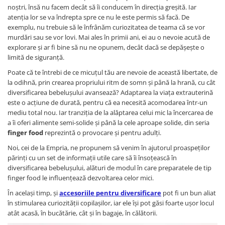
noștri, însă nu facem decât să îi conducem în direcția greșită. Iar
Somnul bebelusului
atenția lor se va îndrepta spre ce nu le este permis să facă. De
Carucioare si scaune auto
exemplu, nu trebuie să le înfrânăm curiozitatea de teama că se vor
murdări sau se vor lovi. Mai ales în primii ani, ei au o nevoie acută de
Tarcuri copii / bebelusi
explorare și ar fi bine să nu ne opunem, decât dacă se depășește o
Scaune masa
limită de siguranță.
Poate că te întrebi de ce micuțul tău are nevoie de această libertate, de
Ingrijire bebe si mama
la odihnă, prin crearea propriului ritm de somn și până la hrană, cu cât
Igiena si ingrijire bebelusi
diversificarea bebelușului avansează? Adaptarea la viața extrauterină
este o acțiune de durată, pentru că ea necesită acomodarea într-un
Accesorii bebelusi / nou-nascuti
mediu total nou. Iar tranziția de la alăptarea celui mic la încercarea de
Perne si saltele bebelusi
a îi oferi alimente semi-solide și până la cele aproape solide, din seria
Diversificare bebelusi
finger food
reprezintă o provocare și pentru adulți.
Baia bebelusului
Noi, cei de la Empria, ne propunem să venim în ajutorul proaspeților
Maternitate
părinți cu un set de informații utile care să îi însoțească în
diversificarea bebelușului, alături de modul în care preparatele de tip
finger food le influențează dezvoltarea celor mici.
Jucarii copii si jocuri educative
În același timp, și
accesoriile pentru diversificare
pot fi un bun aliat
Jucarii dentitie
în stimularea curiozității copilașilor, iar ele își pot găsi foarte ușor locul
Jocuri educative
atât acasă, în bucătărie, cât și în bagaje, în călătorii.
Jucarii bebelusi