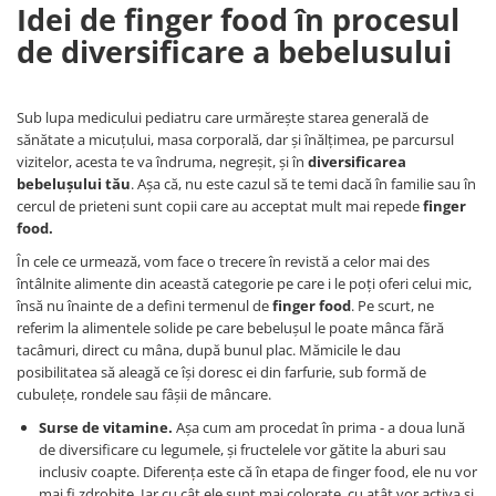
Idei de finger food în procesul
de diversificare a bebelusului
Sub lupa medicului pediatru care urmărește starea generală de
sănătate a micuțului, masa corporală, dar și înălțimea, pe parcursul
vizitelor, acesta te va îndruma, negreșit, și în
diversificarea
bebelușului tău
. Așa că, nu este cazul să te temi dacă în familie sau în
cercul de prieteni sunt copii care au acceptat mult mai repede
finger
food.
În cele ce urmează, vom face o trecere în revistă a celor mai des
întâlnite alimente din această categorie pe care i le poți oferi celui mic,
însă nu înainte de a defini termenul de
finger food
. Pe scurt, ne
referim la alimentele solide pe care bebelușul le poate mânca fără
tacâmuri, direct cu mâna, după bunul plac. Mămicile le dau
posibilitatea să aleagă ce își doresc ei din farfurie, sub formă de
cubulețe, rondele sau fâșii de mâncare.
Surse de vitamine.
Așa cum am procedat în prima - a doua lună
de diversificare cu legumele, și fructelele vor gătite la aburi sau
inclusiv coapte. Diferența este că în etapa de finger food, ele nu vor
mai fi zdrobite. Iar cu cât ele sunt mai colorate, cu atât vor activa și