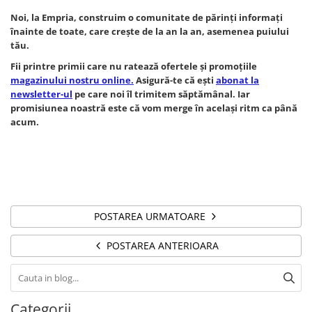
Noi, la Empria, construim o comunitate de părinți informați
înainte de toate, care crește de la an la an, asemenea puiului
tău.
Fii printre primii care nu ratează ofertele și promoțiile
magazinului nostru online.
Asigură-te că ești
abonat la
newsletter-ul
pe care noi îl trimitem săptămânal. Iar
promisiunea noastră este că vom merge în același ritm ca până
acum.
POSTAREA URMATOARE
POSTAREA ANTERIOARA
Categorii