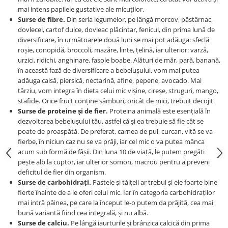
mai intens papilele gustative ale micuților.
Surse de fibre.
Din seria legumelor, pe lângă morcov, păstârnac,
dovlecel, cartof dulce, dovleac plăcintar, fenicul, din prima lună de
diversificare, în următoarele două luni se mai pot adăuga: sfeclă
roșie, conopidă, broccoli, mazăre, linte, țelină, iar ulterior: varză,
urzici, ridichi, anghinare, fasole boabe.
Alături de măr, pară, banană,
în această fază de diversificare a bebelușului, vom mai putea
adăuga caisă, piersică, nectarină, afine, pepene, avocado. Mai
târziu, vom integra în dieta celui mic vișine, cireșe, struguri, mango,
stafide. Orice fruct conține sâmburi, oricât de mici, trebuit decojit.
Surse de proteine și de fier.
Proteina animală este esențială în
dezvoltarea bebelușului tău, astfel că și ea trebuie să fie cât se
poate de proaspătă. De preferat, carnea de pui, curcan, vită se va
fierbe, în niciun caz nu se va prăji, iar cel mic o va putea mânca
acum sub formă de fâșii. Din luna 10 de viață, le putem pregăti
pește alb la cuptor, iar ulterior somon, macrou pentru a preveni
deficitul de fier din organism.
Surse de carbohidrați.
Pastele și tăițeii ar trebui și ele foarte bine
fierte înainte de a le oferi celui mic. Iar în categoria carbohidraților
mai intră pâinea, pe care la început le-o putem da prăjită, cea mai
bună variantă fiind cea integrală, și nu albă.
Surse de calciu.
Pe lângă iaurturile și brânzica calcică din prima