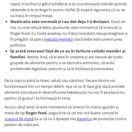
capul, trunchiul și gâtul echilibrat și își coordonează mâinile (prinde
obiectele și le strânge în pumn. Astfel, îți inspiră siguranța că nu se
va îneca în timpul mesei.
Masticația este normală și i-au dat deja 1-2 dințișori.
Dacă cel
mic nu mai refuză deloc piureurile, este momentul să încercați și
finger food. Cu toate acestea, nu îl lăsa niciodată nesupravegheat și
fii pregătit să aplici
metoda Heimlich
dacă bebe este uneori prea
pofticios.
Își arată interesul față de ce au în farfurie ceilalți membri ai
familiei.
Reține, însă, că el este în creștere și are nevoie de toate
grupele de alimente pentru a se dezvolta armonios, să evite
problemele digestive, precum și să le întărească imunitatea.
De la copii și până la tineri, adulți sau vârstnici, fiecare dintre noi
funcționează într-un tempo diferit. Așa că nu îți face griji dacă primele
alimente introduse în diversificarea bebelușului nu vor fi pe placul lui,
pentru că gustul i se formează în timp.
Atunci când simți că este momentul să strecori în meniu gustări și
mese de tip
finger food
, asigură-te că cel mic stă foarte comod în
scaunul de masă
lui și că nu îi lipsește nici
bavețica
de protecție contra
petelor de mâncare.