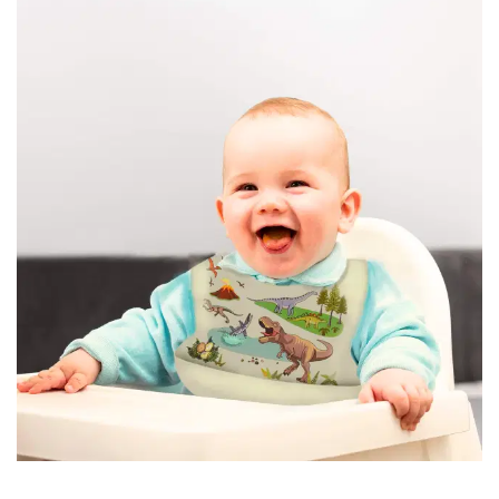
Covorase ortopedice senzoriale
Cuburi magnetice JollyHeap®
Rechizite scolare
LEGO
Stikere decorative si covoare
Stickere decorative
Covorase de joaca
Ingrijire adulti
Siguranta animale companie
Carduri Cadou
Propuneri Cadou
Produse Sub 50 Lei
Resigilate