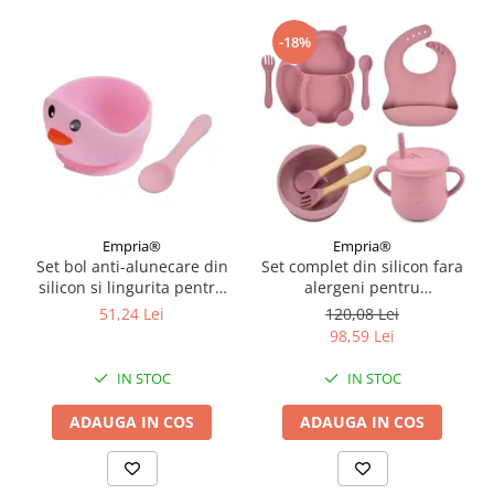
-18%
Empria®
Empria®
Set bol anti-alunecare din
Set complet din silicon fara
silicon si lingurita pentru
alergeni pentru
diversificare, Empria, Pui,
diversificare bebe, Empria,
51,24 Lei
120,08 Lei
Roz
Veverita, Diverse culori
98,59 Lei
IN STOC
IN STOC
ADAUGA IN COS
ADAUGA IN COS