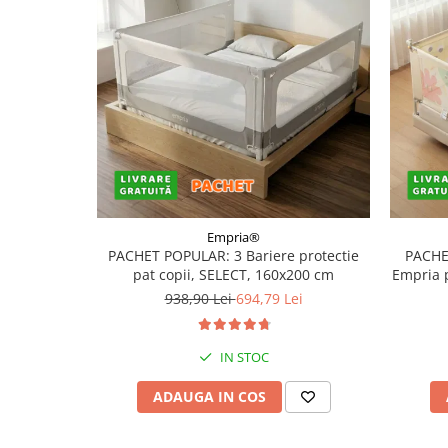
Empria®
PACHET POPULAR: 3 Bariere protectie
PACHE
pat copii, SELECT, 160x200 cm
Empria 
938,90 Lei
694,79 Lei
IN STOC
ADAUGA IN COS