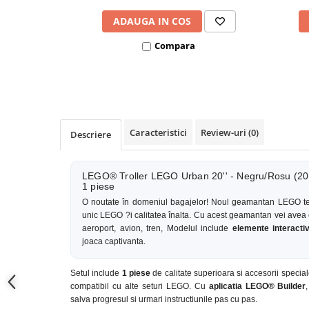
Covorase ortopedice senzoriale
ADAUGA IN COS
Cuburi magnetice JollyHeap®
Compara
Rechizite scolare
LEGO
Stikere decorative si covoare
Stickere decorative
Covorase de joaca
Caracteristici
Review-uri
(0)
Descriere
Ingrijire adulti
LEGO® Troller LEGO Urban 20'' - Negru/Rosu (2
Siguranta animale companie
1 piese
O noutate în domeniul bagajelor! Noul geamantan LEGO te
unic LEGO ?i calitatea înalta. Cu acest geamantan vei avea 
Carduri Cadou
aeroport, avion, tren, Modelul include
elemente interacti
joaca captivanta.
Propuneri Cadou
Setul include
1 piese
de calitate superioara si accesorii special
Produse Sub 50 Lei
compatibil cu alte seturi LEGO. Cu
aplicatia LEGO® Builder
salva progresul si urmari instructiunile pas cu pas.
Resigilate