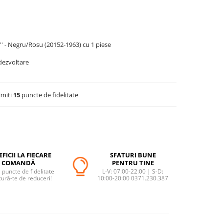
' - Negru/Rosu (20152-1963) cu 1 piese
 dezvoltare
imiti
15
puncte de fidelitate
FICII LA FIECARE
SFATURI BUNE
COMANDĂ
PENTRU TINE
puncte de fidelitate
L-V: 07:00-22:00 | S-D:
cură-te de reduceri!
10:00-20:00 0371.230.387