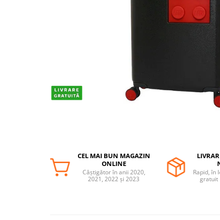
Protectii utile
Poarta siguranta copii
Deflectoare pentru aer conditionat
Protectii exterior
Casti antifonice pentru copii si
bebelusi
Echipament protectie bicicleta si
ski
Accesorii auto copii
Haine & accesorii plaja
Haine plaja / inot
CEL MAI BUN MAGAZIN
LIVRAR
ONLINE
Ochelari de soare
Câștigător în anii 2020,
Rapid, în 
2021, 2022 și 2023
gratuit
Palarii protectie UV
Accesorii plaja
Puericultura mare