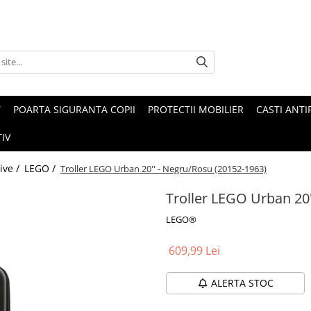
T
POARTA SIGURANTA COPII
PROTECTII MOBILIER
CASTI ANTI
IV
tive /
LEGO /
Troller LEGO Urban 20'' - Negru/Rosu (20152-1963)
Troller LEGO Urban 20'
LEGO®
609,99 Lei
ALERTA STOC