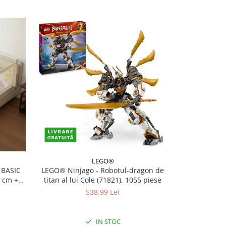
LEGO®
 BASIC
LEGO® Ninjago - Robotul-dragon de
LEGO® Lenjer
0 cm +
titan al lui Cole (71821), 1055 piese
10
538,99 Lei
IN STOC