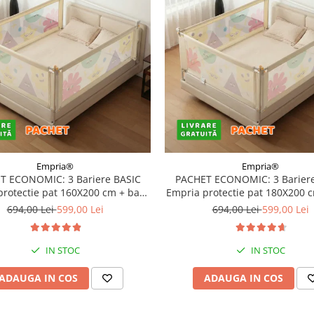
Empria®
Empria®
T ECONOMIC: 3 Bariere BASIC
PACHET ECONOMIC: 3 Bariere
protectie pat 160X200 cm + bara
Empria protectie pat 180X200 
stabilizatoare
stabilizatoare
694,00 Lei
599,00 Lei
694,00 Lei
599,00 Lei
IN STOC
IN STOC
ADAUGA IN COS
ADAUGA IN COS