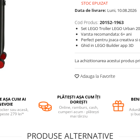
STOC EPUIZAT
Data de livrare:
Luni, 10.08.2026
Cod Produs:
20152-1963
Set LEGO Troller LEGO Urban 20'
Varsta recomandata: 6+ ani
Perfect pentru joaca creativa si
Ghid in LEGO Builder app 3D
La achizitionarea acestui produs pr
Adauga la Favorite
PLĂTEȘTI AȘA CUM ÎȚI
E AȘA CUM AI
BENE
DOREȘTI
NEVOIE
Online, ramburs, cash,
locker sau acasă,
Adună 
cumperi acum - plătești
 peste 279 lei*
și bu
mai târziu
PRODUSE ALTERNATIVE