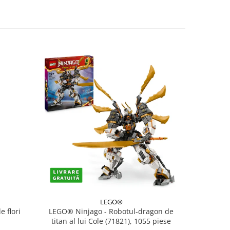
LEGO®
 flori
LEGO® Ninjago - Robotul-dragon de
LEGO® Icon
titan al lui Cole (71821), 1055 piese