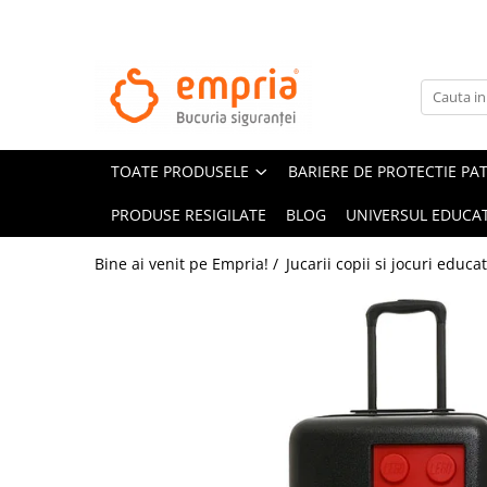
TOATE PRODUSELE
Protectii pat
Oferte Protectii Laterale Pat
TOATE PRODUSELE
BARIERE DE PROTECTIE PA
Bariere protectie pentru pat
Aparatori laterale patut bebe
PRODUSE RESIGILATE
BLOG
UNIVERSUL EDUCAT
Protectii mobilier
Bine ai venit pe Empria! /
Jucarii copii si jocuri educa
Banda protectie mobila copii
Protectie colturi mobila copii
Sigurante pentru sertare si usi
Sigurante geamuri si usi glisante
Kituri de siguranta pentru copii si
bebelusi
Protectii casa