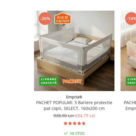
Somnul bebelusului
Carucioare si scaune auto
-26%
-14
Tarcuri copii / bebelusi
Scaune masa
Ingrijire bebe si mama
Igiena si ingrijire bebelusi
Accesorii bebelusi / nou-nascuti
Perne si saltele bebelusi
Diversificare bebelusi
Baia bebelusului
Maternitate
Empria®
PACHET POPULAR: 3 Bariere protectie
PACHE
pat copii, SELECT, 160x200 cm
Empri
Jucarii copii si jocuri educative
938,90 Lei
694,79 Lei
Jucarii dentitie
Jocuri educative
IN STOC
Jucarii bebelusi