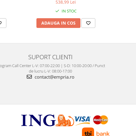
538,99 Lei
IN STOC
ADAUGA IN COS
AD
SUPORT CLIENTI
ogram Call Center L-V: 07:00-22:00 | S-D: 10:00-20:00 / Punct
de lucru L-V: 08:00-17:00
contact@empria.ro