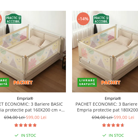
%
-14%
Empria®
Empria®
T ECONOMIC: 3 Bariere BASIC
PACHET ECONOMIC: 3 Bariere
a protectie pat 160X200 cm +
Empria protectie pat 180X20
bara stabilizatoare
bara stabilizatoare
694,00 Lei
599,00 Lei
694,00 Lei
599,00 Lei
IN STOC
IN STOC