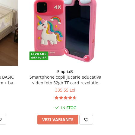
Empria®
 BASIC
Smartphone copii jucarie educativa
Ceas sma
cm + bara
video foto 32gb TF card rezolutie
Androi
480*800 display 10cm, Diverse culori
335,55 Lei
IN STOC
VEZI VARIANTE
V