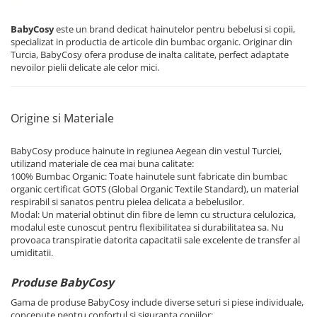
BabyCosy
este un brand dedicat hainutelor pentru bebelusi si copii,
specializat in productia de articole din bumbac organic. Originar din
Turcia, BabyCosy ofera produse de inalta calitate, perfect adaptate
nevoilor pielii delicate ale celor mici.
Origine si Materiale
BabyCosy produce hainute in regiunea Aegean din vestul Turciei,
utilizand materiale de cea mai buna calitate:
100% Bumbac Organic: Toate hainutele sunt fabricate din bumbac
organic certificat GOTS (Global Organic Textile Standard), un material
respirabil si sanatos pentru pielea delicata a bebelusilor.
Modal: Un material obtinut din fibre de lemn cu structura celulozica,
modalul este cunoscut pentru flexibilitatea si durabilitatea sa. Nu
provoaca transpiratie datorita capacitatii sale excelente de transfer al
umiditatii.
Produse BabyCosy
Gama de produse BabyCosy include diverse seturi si piese individuale,
concepute pentru confortul si siguranta copiilor: