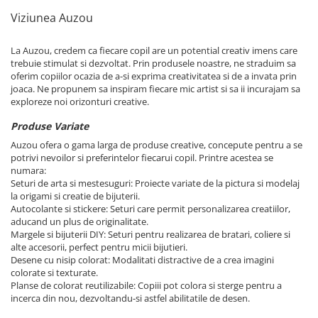
Viziunea Auzou
La Auzou, credem ca fiecare copil are un potential creativ imens care
trebuie stimulat si dezvoltat. Prin produsele noastre, ne straduim sa
oferim copiilor ocazia de a-si exprima creativitatea si de a invata prin
joaca. Ne propunem sa inspiram fiecare mic artist si sa ii incurajam sa
exploreze noi orizonturi creative.
Produse Variate
Auzou ofera o gama larga de produse creative, concepute pentru a se
potrivi nevoilor si preferintelor fiecarui copil. Printre acestea se
numara:
Seturi de arta si mestesuguri: Proiecte variate de la pictura si modelaj
la origami si creatie de bijuterii.
Autocolante si stickere: Seturi care permit personalizarea creatiilor,
aducand un plus de originalitate.
Margele si bijuterii DIY: Seturi pentru realizarea de bratari, coliere si
alte accesorii, perfect pentru micii bijutieri.
Desene cu nisip colorat: Modalitati distractive de a crea imagini
colorate si texturate.
Planse de colorat reutilizabile: Copiii pot colora si sterge pentru a
incerca din nou, dezvoltandu-si astfel abilitatile de desen.