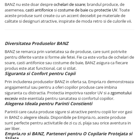
BANZ nu este doar despre
ochelari de soare
; brandul produce, de
asemenea,
casti antifonice
si
costume de baie cu protectie UV
. Toate
aceste produse sunt create cu un accent deosebit pe materiale de
calitate si designuri atractive, inspirate de moda retro si de culorile vii.
Diversitatea Produselor BANZ
BANZ se remarca prin varietatea sa de produse, care sunt potrivite
pentru diferite varste si forme ale fetei. Fie ca este vorba de ochelari de
soare, casti antifonice sau costume de baie, BANZ asigura ca fiecare
produs este atat functional, cat si stilat.
Siguranta si Confort pentru Copii
Prin includerea produselor BANZ in oferta sa, Empria.ro demonstreaza
angajamentul sau pentru a oferi copiilor produse care imbina
siguranta cu distractia. Protectia impotriva razelor UV si a
zgomotului
excesiv
este esentiala pentru sanatatea si confortul copiilor.
Alegerea Ideala pentru Parinti Constienti
Parintii care cauta produse sigure si atractive pentru copiii lor vor gasi
in BANZ o alegere ideala. Disponibile pe Empria.ro, aceste produse
sunt perfecte pentru activitatile de zi cu zi, plaja sau orice aventura in
aer liber.
Empria.ro si BANZ, Parteneri pentru O Copilarie Protejata si
Stilata