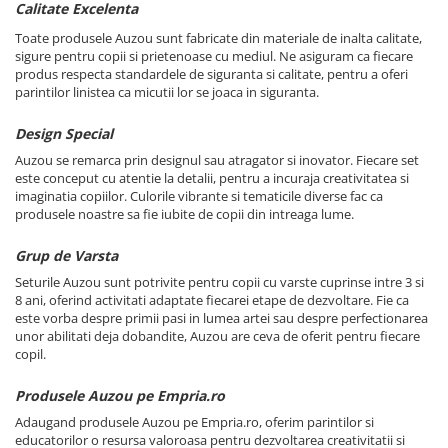
Calitate Excelenta
Toate produsele Auzou sunt fabricate din materiale de inalta calitate,
sigure pentru copii si prietenoase cu mediul. Ne asiguram ca fiecare
produs respecta standardele de siguranta si calitate, pentru a oferi
parintilor linistea ca micutii lor se joaca in siguranta.
Design Special
Auzou se remarca prin designul sau atragator si inovator. Fiecare set
este conceput cu atentie la detalii, pentru a incuraja creativitatea si
imaginatia copiilor. Culorile vibrante si tematicile diverse fac ca
produsele noastre sa fie iubite de copii din intreaga lume.
Grup de Varsta
Seturile Auzou sunt potrivite pentru copii cu varste cuprinse intre 3 si
8 ani, oferind activitati adaptate fiecarei etape de dezvoltare. Fie ca
este vorba despre primii pasi in lumea artei sau despre perfectionarea
unor abilitati deja dobandite, Auzou are ceva de oferit pentru fiecare
copil.
Produsele Auzou pe Empria.ro
Adaugand produsele Auzou pe Empria.ro, oferim parintilor si
educatorilor o resursa valoroasa pentru dezvoltarea creativitatii si