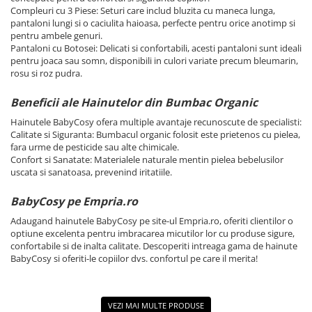
Compleuri cu 3 Piese: Seturi care includ bluzita cu maneca lunga,
pantaloni lungi si o caciulita haioasa, perfecte pentru orice anotimp si
pentru ambele genuri.
Pantaloni cu Botosei: Delicati si confortabili, acesti pantaloni sunt ideali
pentru joaca sau somn, disponibili in culori variate precum bleumarin,
rosu si roz pudra.
Beneficii ale Hainutelor din Bumbac Organic
Hainutele BabyCosy ofera multiple avantaje recunoscute de specialisti:
Calitate si Siguranta: Bumbacul organic folosit este prietenos cu pielea,
fara urme de pesticide sau alte chimicale.
Confort si Sanatate: Materialele naturale mentin pielea bebelusilor
uscata si sanatoasa, prevenind iritatiile.
BabyCosy pe Empria.ro
Adaugand hainutele BabyCosy pe site-ul Empria.ro, oferiti clientilor o
optiune excelenta pentru imbracarea micutilor lor cu produse sigure,
confortabile si de inalta calitate. Descoperiti intreaga gama de hainute
BabyCosy si oferiti-le copiilor dvs. confortul pe care il merita!
VEZI MAI MULTE PRODUSE