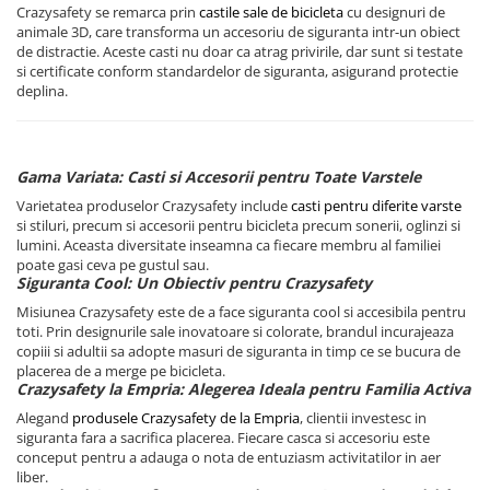
Crazysafety se remarca prin
castile sale de bicicleta
cu designuri de
animale 3D, care transforma un accesoriu de siguranta intr-un obiect
de distractie. Aceste casti nu doar ca atrag privirile, dar sunt si testate
si certificate conform standardelor de siguranta, asigurand protectie
deplina.
Gama Variata: Casti si Accesorii pentru Toate Varstele
Varietatea produselor Crazysafety include
casti pentru diferite varste
si stiluri, precum si accesorii pentru bicicleta precum sonerii, oglinzi si
lumini. Aceasta diversitate inseamna ca fiecare membru al familiei
poate gasi ceva pe gustul sau.
Siguranta Cool: Un Obiectiv pentru Crazysafety
Misiunea Crazysafety este de a face siguranta cool si accesibila pentru
toti. Prin designurile sale inovatoare si colorate, brandul incurajeaza
copiii si adultii sa adopte masuri de siguranta in timp ce se bucura de
placerea de a merge pe bicicleta.
Crazysafety la Empria: Alegerea Ideala pentru Familia Activa
Alegand
produsele Crazysafety de la Empria
, clientii investesc in
siguranta fara a sacrifica placerea. Fiecare casca si accesoriu este
conceput pentru a adauga o nota de entuziasm activitatilor in aer
liber.