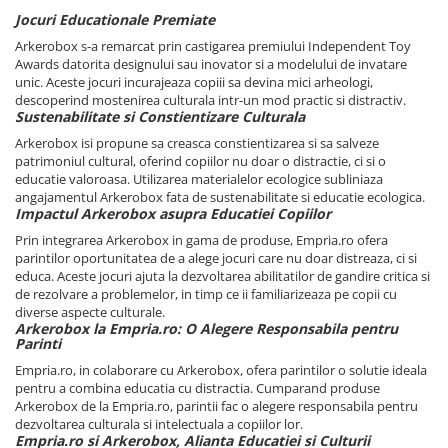
Jocuri Educationale Premiate
Arkerobox s-a remarcat prin castigarea premiului Independent Toy
Awards datorita designului sau inovator si a modelului de invatare
unic. Aceste jocuri incurajeaza copiii sa devina mici arheologi,
descoperind mostenirea culturala intr-un mod practic si distractiv.
Sustenabilitate si Constientizare Culturala
Arkerobox isi propune sa creasca constientizarea si sa salveze
patrimoniul cultural, oferind copiilor nu doar o distractie, ci si o
educatie valoroasa. Utilizarea materialelor ecologice subliniaza
angajamentul Arkerobox fata de sustenabilitate si educatie ecologica.
Impactul Arkerobox asupra Educatiei Copiilor
Prin integrarea Arkerobox in gama de produse, Empria.ro ofera
parintilor oportunitatea de a alege jocuri care nu doar distreaza, ci si
educa. Aceste jocuri ajuta la dezvoltarea abilitatilor de gandire critica si
de rezolvare a problemelor, in timp ce ii familiarizeaza pe copii cu
diverse aspecte culturale.
Arkerobox la Empria.ro: O Alegere Responsabila pentru
Parinti
Empria.ro, in colaborare cu Arkerobox, ofera parintilor o solutie ideala
pentru a combina educatia cu distractia. Cumparand produse
Arkerobox de la Empria.ro, parintii fac o alegere responsabila pentru
dezvoltarea culturala si intelectuala a copiilor lor.
Empria.ro si Arkerobox, Alianta Educatiei si Culturii