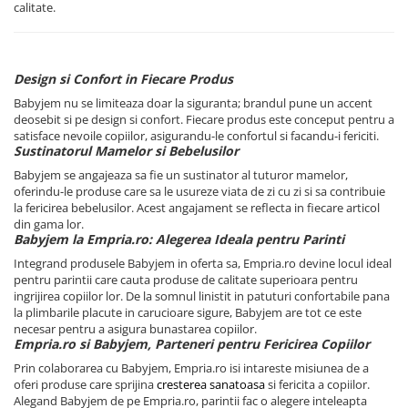
calitate.
Design si Confort in Fiecare Produs
Babyjem nu se limiteaza doar la siguranta; brandul pune un accent
deosebit si pe design si confort. Fiecare produs este conceput pentru a
satisface nevoile copiilor, asigurandu-le confortul si facandu-i fericiti.
Sustinatorul Mamelor si Bebelusilor
Babyjem se angajeaza sa fie un sustinator al tuturor mamelor,
oferindu-le produse care sa le usureze viata de zi cu zi si sa contribuie
la fericirea bebelusilor. Acest angajament se reflecta in fiecare articol
din gama lor.
Babyjem la Empria.ro: Alegerea Ideala pentru Parinti
Integrand produsele Babyjem in oferta sa, Empria.ro devine locul ideal
pentru parintii care cauta produse de calitate superioara pentru
ingrijirea copiilor lor. De la somnul linistit in patuturi confortabile pana
la plimbarile placute in carucioare sigure, Babyjem are tot ce este
necesar pentru a asigura bunastarea copiilor.
Empria.ro si Babyjem, Parteneri pentru Fericirea Copiilor
Prin colaborarea cu Babyjem, Empria.ro isi intareste misiunea de a
oferi produse care sprijina
cresterea sanatoasa
si fericita a copiilor.
Alegand Babyjem de pe Empria.ro, parintii fac o alegere inteleapta