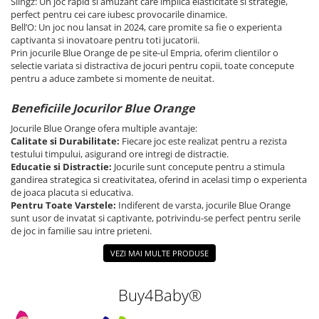
Slingz: Un joc rapid si amuzant care implica elasticitate si strategie,
perfect pentru cei care iubesc provocarile dinamice.
Bell’O: Un joc nou lansat in 2024, care promite sa fie o experienta
captivanta si inovatoare pentru toti jucatorii.
Prin jocurile Blue Orange de pe site-ul Empria, oferim clientilor o
selectie variata si distractiva de jocuri pentru copii, toate concepute
pentru a aduce zambete si momente de neuitat.
Beneficiile Jocurilor Blue Orange
Jocurile Blue Orange ofera multiple avantaje:
Calitate si Durabilitate:
Fiecare joc este realizat pentru a rezista
testului timpului, asigurand ore intregi de distractie.
Educatie si Distractie:
Jocurile sunt concepute pentru a stimula
gandirea strategica si creativitatea, oferind in acelasi timp o experienta
de joaca placuta si educativa.
Pentru Toate Varstele:
Indiferent de varsta, jocurile Blue Orange
sunt usor de invatat si captivante, potrivindu-se perfect pentru serile
de joc in familie sau intre prieteni.
VEZI MAI MULTE PRODUSE
Buy4Baby®