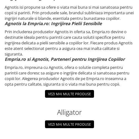
Agnotis isi propune sa ofere o viata mai buna si mai sanatoasa pentru
Somnul bebelusului
copii si parinti. Prin produsele sale, brandul subliniaza importanta unei
Carucioare si scaune auto
ingrijiri naturale si blande, esentiala pentru bunastarea copiilor.
Agnotis la Empria.ro: Ingrijirea Pielii Sensibile
Tarcuri copii / bebelusi
Scaune masa
Prin includerea produselor Agnotis in oferta sa, Empria.ro devine o
destinatie ideala pentru parintii care cauta solutii specifice pentru
ingrijirea delicata a pielii sensibile a copiilor lor. Fiecare produs Agnotis
Ingrijire bebe si mama
este atent selectionat pentru a asigura cea mai inalta calitate si
siguranta.
Igiena si ingrijire bebelusi
Empria.ro si Agnotis, Parteneri pentru Ingrijirea Copiilor
Accesorii bebelusi / nou-nascuti
Empria.ro, impreuna cu Agnotis, ofera o solutie completa pentru
Perne si saltele bebelusi
parintii care doresc sa asigure o ingrijire delicata si sanatoasa pentru
copiii lor. Alegerea produselor Agnotis de pe Empria.ro inseamna a
Diversificare bebelusi
opta pentru calitate, siguranta si o viata mai buna pentru copii.
Baia bebelusului
VEZI MAI MULTE PRODUSE
Maternitate
Alligator
Jucarii copii si jocuri educative
Jucarii dentitie
VEZI MAI MULTE PRODUSE
Jocuri educative
Jucarii bebelusi