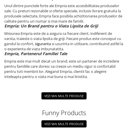
Unul dintre punctele forte ale Empria este accesibilitatea produselor
sale. Cu preturi rezonabile si oferte speciale, inclusiv livrare gratuita la
produsele selectate, Empria face posibila achizitionarea produselor de
calitate pentru un numar si mai mare de familii.
Empria: Un Brand pentru o Viata Lipsita de Griji
Misiunea Empria este de a asigura ca fiecare client, indiferent de
varsta, traieste o viata lipsita de griji. Fiecare produs este conceput cu
gandul la confort,
siguranta
si usurinta in utilizare, contribuind astfel la
o experienta de viata imbunatatita.
Empria, Partenerul Familiei Tale
Empria este mai mult decat un brand; este un partener de incredere
pentru familiile care doresc sa creeze un mediu sigur si confortabil
pentru toti membrii lor. Alegand Empria, clientii fac o alegere
inteleapta pentru o viata mai buna si mai linistita.
VEZI MAI MULTE PRODUSE
Funny Products
VEZI MAI MULTE PRODUSE