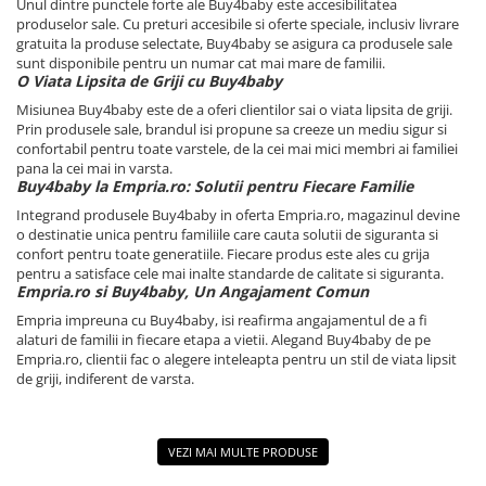
Unul dintre punctele forte ale Buy4baby este accesibilitatea
produselor sale. Cu preturi accesibile si oferte speciale, inclusiv livrare
gratuita la produse selectate, Buy4baby se asigura ca produsele sale
sunt disponibile pentru un numar cat mai mare de familii.
O Viata Lipsita de Griji cu Buy4baby
Misiunea Buy4baby este de a oferi clientilor sai o viata lipsita de griji.
Prin produsele sale, brandul isi propune sa creeze un mediu sigur si
confortabil pentru toate varstele, de la cei mai mici membri ai familiei
pana la cei mai in varsta.
Buy4baby la Empria.ro: Solutii pentru Fiecare Familie
Integrand produsele Buy4baby in oferta Empria.ro, magazinul devine
o destinatie unica pentru familiile care cauta solutii de siguranta si
confort pentru toate generatiile. Fiecare produs este ales cu grija
pentru a satisface cele mai inalte standarde de calitate si siguranta.
Empria.ro si Buy4baby, Un Angajament Comun
Empria impreuna cu Buy4baby, isi reafirma angajamentul de a fi
alaturi de familii in fiecare etapa a vietii. Alegand Buy4baby de pe
Empria.ro, clientii fac o alegere inteleapta pentru un stil de viata lipsit
de griji, indiferent de varsta.
VEZI MAI MULTE PRODUSE