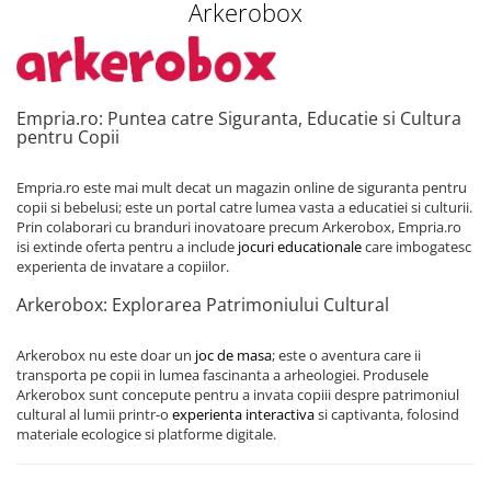
Arkerobox
Covorase ortopedice senzoriale
Cuburi magnetice JollyHeap®
Rechizite scolare
LEGO
Empria.ro: Puntea catre Siguranta, Educatie si Cultura
pentru Copii
Stikere decorative si covoare
Stickere decorative
Empria.ro este mai mult decat un magazin online de siguranta pentru
copii si bebelusi; este un portal catre lumea vasta a educatiei si culturii.
Covorase de joaca
Prin colaborari cu branduri inovatoare precum Arkerobox, Empria.ro
isi extinde oferta pentru a include
jocuri educationale
care imbogatesc
Ingrijire adulti
experienta de invatare a copiilor.
Siguranta animale companie
Arkerobox: Explorarea Patrimoniului Cultural
Arkerobox nu este doar un
joc de masa
; este o aventura care ii
Carduri Cadou
transporta pe copii in lumea fascinanta a arheologiei. Produsele
Propuneri Cadou
Arkerobox sunt concepute pentru a invata copiii despre patrimoniul
cultural al lumii printr-o
experienta interactiva
si captivanta, folosind
materiale ecologice si platforme digitale.
Produse Sub 50 Lei
Resigilate