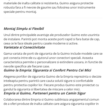
materiale de inalta calitate si rezistenta, Guimo asigura protectie
robusta fara a fi nevoie de gaurire sau folosirea unor instrumente
speciale pentru montaj.
Montaj Simplu si Flexibil
Unul dintre principalele avantaje ale produselor Guimo este usurinta
de instalare. Parintii pot monta aceste porti rapid si fara batai de cap,
ceea ce le face ideale pentru casele moderne si active.
Varietate si Conectivitate
Gama variata de porti de siguranta de la Guimo include modele care se
pot conecta intre ele cu ajutorul unor conectori speciali. Aceasta
caracteristica permite o personalizare si extindere usoara, in functie de
nevoile specifice ale fiecarei case.
Guimo la Empria: Siguranta si Confort Pentru Cei Mici
Alegerea portilor de siguranta Guimo de la Empria reprezinta o decizie
inteleapta pentru parintii care cauta solutii sigure si confortabile
pentru protectia copiilor lor. Fiecare produs Guimo este proiectat cu
gandul la siguranta si libertatea de miscare a celor mici.
Empria si Guimo, Parteneri pentru un Camin Sigur
Colaborarea dintre Empria si Guimo subliniaza angajamentul comun
de a oferi produse de inalta calitate care asigura siguranta copiilor in