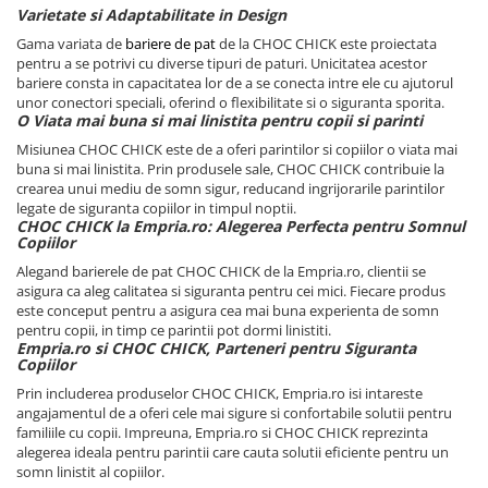
Varietate si Adaptabilitate in Design
Gama variata de
bariere de pat
de la CHOC CHICK este proiectata
pentru a se potrivi cu diverse tipuri de paturi. Unicitatea acestor
bariere consta in capacitatea lor de a se conecta intre ele cu ajutorul
unor conectori speciali, oferind o flexibilitate si o siguranta sporita.
O Viata mai buna si mai linistita pentru copii si parinti
Misiunea CHOC CHICK este de a oferi parintilor si copiilor o viata mai
buna si mai linistita. Prin produsele sale, CHOC CHICK contribuie la
crearea unui mediu de somn sigur, reducand ingrijorarile parintilor
legate de siguranta copiilor in timpul noptii.
CHOC CHICK la Empria.ro: Alegerea Perfecta pentru Somnul
Copiilor
Alegand barierele de pat CHOC CHICK de la Empria.ro, clientii se
asigura ca aleg calitatea si siguranta pentru cei mici. Fiecare produs
este conceput pentru a asigura cea mai buna experienta de somn
pentru copii, in timp ce parintii pot dormi linistiti.
Empria.ro si CHOC CHICK, Parteneri pentru Siguranta
Copiilor
Prin includerea produselor CHOC CHICK, Empria.ro isi intareste
angajamentul de a oferi cele mai sigure si confortabile solutii pentru
familiile cu copii. Impreuna, Empria.ro si CHOC CHICK reprezinta
alegerea ideala pentru parintii care cauta solutii eficiente pentru un
somn linistit al copiilor.