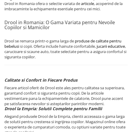
Drool in Romania ofera o selectie variata de
articole
, acoperind de la
imbracaminte la echipamente esentiale pentru cei mici.
Drool in Romania: O Gama Variata pentru Nevoile
Copiilor si Mamicilor
Drool se remarca printr-o gama larga de
produse de calitate pentru
bebelusi
si copii. Oferta include hainute confortabile,
jucarii educative
,
carucioare si scaune auto, toate selectate pentru a asigura confortul si
siguranta copiilor.
Calitate si Confort in Fiecare Produs
Fiecare articol oferit de Drool este ales pentru calitatea sa superioara,
garantand confort si siguranta pentru copii. De la articole
vestimentare pana la echipamentele de calatorie, Drool pune accent
pe satisfacerea nevoilor si asteptarilor parintilor moderni.
Drool la Empria: Solutii Complete pentru Familii
Alegand produsele Drool de la Empria, clientii acceseaza o gama larga
de solutii pentru cresterea si ingrijirea copiilor. Magazinul online ofera
o experienta de cumparaturi comoda, cu optiuni variate pentru toate