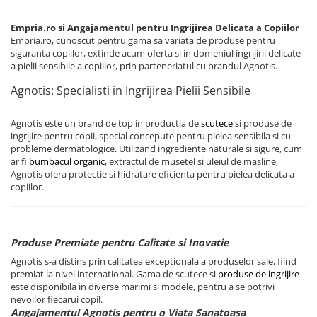
Protectii utile
Poarta siguranta copii
Empria.ro si Angajamentul pentru Ingrijirea Delicata a Copiilor
Empria.ro, cunoscut pentru gama sa variata de produse pentru
Deflectoare pentru aer conditionat
siguranta copiilor, extinde acum oferta si in domeniul ingrijirii delicate
a pielii sensibile a copiilor, prin parteneriatul cu brandul Agnotis.
Protectii exterior
Agnotis: Specialisti in Ingrijirea Pielii Sensibile
Casti antifonice pentru copii si
bebelusi
Agnotis este un brand de top in productia de
scutece
si produse de
Echipament protectie bicicleta si
ingrijire pentru copii, special concepute pentru pielea sensibila si cu
ski
probleme dermatologice. Utilizand ingrediente naturale si sigure, cum
ar fi
bumbacul organic
, extractul de musetel si uleiul de masline,
Accesorii auto copii
Agnotis ofera protectie si hidratare eficienta pentru pielea delicata a
copiilor.
Haine & accesorii plaja
Haine plaja / inot
Ochelari de soare
Produse Premiate pentru Calitate si Inovatie
Palarii protectie UV
Agnotis s-a distins prin calitatea exceptionala a produselor sale, fiind
premiat la nivel international. Gama de scutece si
produse de ingrijire
Accesorii plaja
este disponibila in diverse marimi si modele, pentru a se potrivi
nevoilor fiecarui copil.
Puericultura mare
Angajamentul Agnotis pentru o Viata Sanatoasa